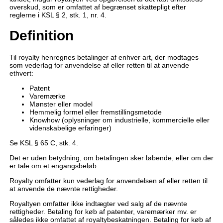
overskud, som er omfattet af begrænset skattepligt efter
reglerne i KSL § 2, stk. 1, nr. 4.
Definition
Til royalty henregnes betalinger af enhver art, der modtages
som vederlag for anvendelse af eller retten til at anvende
ethvert:
Patent
Varemærke
Mønster eller model
Hemmelig formel eller fremstillingsmetode
Knowhow (oplysninger om industrielle, kommercielle eller
videnskabelige erfaringer)
Se KSL § 65 C, stk. 4.
Det er uden betydning, om betalingen sker løbende, eller om der
er tale om et engangsbeløb.
Royalty omfatter kun vederlag for anvendelsen af eller retten til
at anvende de nævnte rettigheder.
Royaltyen omfatter ikke indtægter ved salg af de nævnte
rettigheder. Betaling for køb af patenter, varemærker mv. er
således ikke omfattet af royaltybeskatningen. Betaling for køb af