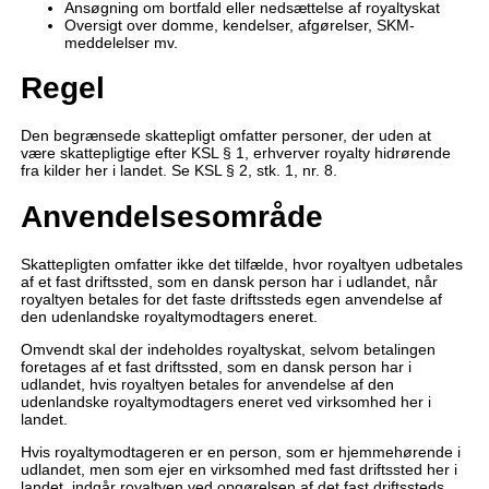
Ansøgning om bortfald eller nedsættelse af royaltyskat
Oversigt over domme, kendelser, afgørelser, SKM-
meddelelser mv.
Regel
Den begrænsede skattepligt omfatter personer, der uden at
være skattepligtige efter KSL § 1, erhverver royalty hidrørende
fra kilder her i landet. Se KSL § 2, stk. 1, nr. 8.
Anvendelsesområde
Skattepligten omfatter ikke det tilfælde, hvor royaltyen udbetales
af et fast driftssted, som en dansk person har i udlandet, når
royaltyen betales for det faste driftssteds egen anvendelse af
den udenlandske royaltymodtagers eneret.
Omvendt skal der indeholdes royaltyskat, selvom betalingen
foretages af et fast driftssted, som en dansk person har i
udlandet, hvis royaltyen betales for anvendelse af den
udenlandske royaltymodtagers eneret ved virksomhed her i
landet.
Hvis royaltymodtageren er en person, som er hjemmehørende i
udlandet, men som ejer en virksomhed med fast driftssted her i
landet, indgår royaltyen ved opgørelsen af det fast driftssteds