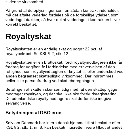
til denne virksomhed.
På grund af de oplysninger som en sådan kontrakt indeholder,
må det aftalte vederlag fordeles på de forskellige ydelser, som
vederlaget dækker, så hver del af vederlaget i kontrakten bliver
korrekt beskattet.
Royaltyskat
Royaltyskatten er en endelig skat og udgør 22 pct. af
royaltybeløbet. Se KSL § 2, stk. 12.
Royaltyskatten er en bruttoskat, fordi royaltymodtageren ikke får
fradrag for udgifter, fx i forbindelse med erhvervelsen af den
rettighed, som royaltyindtægten er knyttet til, eller underskud ved
anden begrænset skattepligtig virksomhed. Der indrømmes
heller ikke personfradrag ved skatteberegningen.
Betalingen af skatten sker samtidig med, at den skattepligtige
modtager royaltyen, og der skal ikke ske forskudsregistrering.
De udenlandske royaltymodtagere skal derfor ikke indgive
selvangivelse.
Betydningen af DBO'erne
Selv om Danmark har intern dansk hjemmel til at beskatte efter
KSL § 2, stk. 1, nr. 8, kan beskatningsretten være tillagt et andet