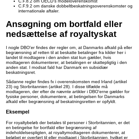
C.F.8.2 om OECD's modeloverenskomst
C.F.9.2 om danske dobbeltbeskatningsoverenskomster og
internationale aftaler.
Ansøgning om bortfald eller
nedsættelse af royaltyskat
I nogle DBO'er findes der regler om, at Danmarks afkald på eller
begrænsning af retten til at beskatte betalinger fra kilder her i
landet til modtagere i den anden stat kun gælder, hvis
modtageren dokumenterer, at betalingen er skattepligtig i den
anden stat. I modsat fald har Danmark en subsidiær
beskatningsret.
Sådanne regler findes fx i overenskomsten med Irland (artikel
23) og Storbritannien (artikel 28). I disse tilfælde må
modtageren, der efter de nævnte artikler i DBO'erne gælder for
fysiske personer, dokumentere, at betingelsen for Danmarks
afkald eller begrænsning af beskatningsretten er opfyldt.
Eksempel
For royaltybeløb der betales til personer i Storbritannien, er det
en betingelse for bortfald eller begrænsning af
indeholdelsespligten, at royaltymodtageren dokumenterer, at
beløbet er overført til eller modtaget i Storbritannien, hvilket er