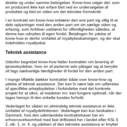
direkte og under samme betingelser. Know-how udgør det, som
en producent ikke kan erfare blot ved en undersøgelse af
produktet og blot en viden om det tekniske fremskridt.
I en kontrakt om know-how erklærer den ene part sig villig til at
dele oplysninger med den anden part om sin særlige viden og
erfaring, som forbliver uafsløret for offentligheden således, at
denne kan udnyttes til egen fordel. Betalingen for ydelse af
know-how er derfor omfattet af royaltybeskatningen, og der skal
indeholdes royaltyskat.
Teknisk assistance
Udenfor begrebet know-how falder kontrakter om levering af
tjenesteydelser, hvor en af parterne selv påtager sig at benytte
sit fags sædvanlige færdigheder til fordel for den anden part.
I mange tilfælde dækker kontrakter både over know-how og
ydelse af teknisk assistance. Der kan fx være tale om udførelse
af specifikke arbejdsydelser i forbindelse med det konkrete
projekt for at sikre, at maskiner mv. kan fungere optimalt, når der
tages hensyn til den enkelte kundes forhold.
Vederlaget for sådan en almindelig teknisk assistance er ikke
omfattet af royaltydefinitionen. Vederlaget kan kun beskattes i
Danmark, hvis den udenlandske kontraktshaver har en
erhvervsvirksomhed med fast driftssted her i landet efter KSL §
2, stk. 1, nr. 4, og ydelsen af den tekniske assistance er knyttet