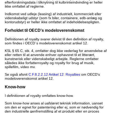
efterforskningsdata i tilknytning til kulbrinteindvinding er heller
ikke omfattet af reglerne.
Indkomst ved udleje (leasing) af industrielt, kommercielt eller
videnskabeligt udstyr (som fx biler, containere, edb-anlæg og
kontorudstyr) er heller ikke omfattet af indeholdelsespligten.
Forholdet til OECD's modeloverenskomst
Definitionen af royalty svarer delvist til den definition af royalty,
som findes i OECD´s modeloverenskomst artikel 12.
KSL § 65 C, stk. 4, omfatter dog ikke vederlag for anvendelse af
eller retten til at anvende enhver ophavsret til et litterært,
kunstnerisk eller videnskabeligt arbejde. Reglerne omfatter
således ikke forfatterroyalty og royalty for brug af musik,
spillefilm, video mv.
Se også afsnit
C.F.8.2.2.12 Artikel 12: Royalties
om OECD's
modeloverenskomst artikel 12.
Know-how
I definitionen af royalty omfattes know-how.
Som know-how anses al uafsløret teknisk information, uanset
om den er egnet for patentering eller ej, som er nødvendig for
den industrielle genfremstilling af et produkt eller en proces