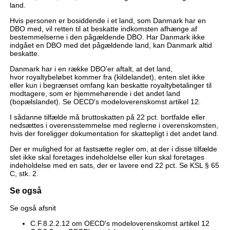
land.
Hvis personen er bosiddende i et land, som Danmark har en
DBO med, vil retten til at beskatte indkomsten afhænge af
bestemmelserne i den pågældende DBO. Har Danmark ikke
indgået en DBO med det pågældende land, kan Danmark altid
beskatte.
Danmark har i en række DBO'er aftalt, at det land,
hvor royaltybeløbet kommer fra (kildelandet), enten slet ikke
eller kun i begrænset omfang kan beskatte royaltybetalinger til
modtagere, som er hjemmehørende i det andet land
(bopælslandet). Se OECD's modeloverenskomst artikel 12.
I sådanne tilfælde må bruttoskatten på 22 pct. bortfalde eller
nedsættes i overensstemmelse med reglerne i overenskomsten,
hvis der foreligger dokumentation for skattepligt i det andet land.
Der er mulighed for at fastsætte regler om, at der i disse tilfælde
slet ikke skal foretages indeholdelse eller kun skal foretages
indeholdelse med en sats, der er lavere end 22 pct. Se KSL § 65
C, stk. 2.
Se også
Se også afsnit
C.F.8.2.2.12 om OECD's modeloverenskomst artikel 12