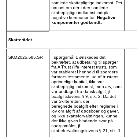
samlede skattepligtige indkomst. Det
uanset om der i den samlede
skattepligtige indkomst indgik
negative komponenter.
Negative
komponenter godkendt.
Skatterådet
SKM2025.685.SR
I spørgsmål 1
ønskedes det
bekræftet, at udbetaling til spørger
fra A Trust (life interest trust), som
var etableret i henhold til spørgers
farmors testamente, ud af trustens
oprindelige kapital, ikke var
skattepligtig indkomst, men arv, som
var undtaget fra dansk afgift, jf.
boafgiftslovens § 9, stk. 2. Da det
var Skifteretten, der
beregnede boafgift efter reglerne i
lov om afgift af dødsboer og gaver,
og ikke skatteforvaltningen, kunne
der ikke gives bindende svar på
spørgsmålet, jf.
skatteforvaltningslovens § 21, stk. 1.