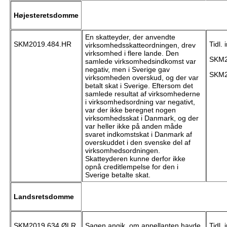
Højesteretsdomme
En skatteyder, der anvendte
SKM2019.484.HR
Tidl. 
virksomhedsskatteordningen, drev
virksomhed i flere lande. Den
SKM2
samlede virksomhedsindkomst var
negativ, men i Sverige gav
SKM2
virksomheden overskud, og der var
betalt skat i Sverige. Eftersom det
samlede resultat af virksomhederne
i virksomhedsordning var negativt,
var der ikke beregnet nogen
virksomhedsskat i Danmark, og der
var heller ikke på anden måde
svaret indkomstskat i Danmark af
overskuddet i den svenske del af
virksomhedsordningen.
Skatteyderen kunne derfor ikke
opnå creditlempelse for den i
Sverige betalte skat.
Landsretsdomme
SKM2019.634.ØLR
Sagen angik, om appellanten havde
Tidl. 