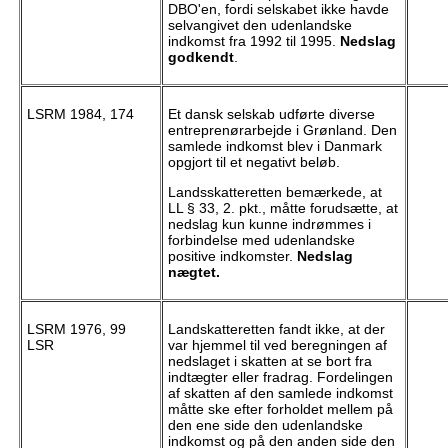
DBO'en, fordi selskabet ikke havde
selvangivet den udenlandske
indkomst fra 1992 til 1995.
Nedslag
godkendt
.
LSRM 1984, 174
Et dansk selskab udførte diverse
entreprenørarbejde i Grønland. Den
samlede indkomst blev i Danmark
opgjort til et negativt beløb.
Landsskatteretten bemærkede, at
LL § 33, 2. pkt., måtte forudsætte, at
nedslag kun kunne indrømmes i
forbindelse med udenlandske
positive indkomster.
Nedslag
nægtet.
LSRM 1976, 99
Landskatteretten fandt ikke, at der
LSR
var hjemmel til ved beregningen af
nedslaget i skatten at se bort fra
indtægter eller fradrag. Fordelingen
af skatten af den samlede indkomst
måtte ske efter forholdet mellem på
den ene side den udenlandske
indkomst og på den anden side den