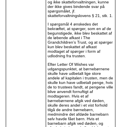
og ikke skatteforvaltningen, kunne
der ikke gives bindende svar på
spørgsmålet, jf.
skatteforvaltningslovens § 21, stk. 1.
I spørgsmål 4
ønskedes det
bekræftet, at spørger, som en af de
begunstigede, ikke blev beskattet af
de løbende afkast i The
Grandchildren’s Trust, og at spørger
kun blev beskattet af afkast
modtaget af spørger i form af
udlodning fra trusten.
Efter Letter Of Wishes var
udgangspunktet, at børnebørnene
skulle have udbetalt lige store
andele af kapitalen i trusten, men de
skulle kun have udbetalt penge, hvis
de to trustees fandt, at pengene ville
blive anvendt fornuftigt af
modtageren. Hvis et af
børnebørnene afgik ved døden,
skulle deres andel i et vist forhold
tilgå de andre børnebørn,
medmindre det afdøde barnebarn
selv havde fået børn. Hvis et
barnebarn afgik ved døden, og