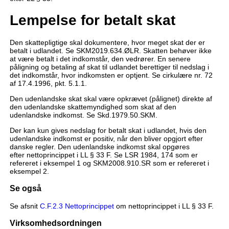
Lempelse for betalt skat
Den skattepligtige skal dokumentere, hvor meget skat der er
betalt i udlandet. Se SKM2019.634.ØLR. Skatten behøver ikke
at være betalt i det indkomstår, den vedrører. En senere
påligning og betaling af skat til udlandet berettiger til nedslag i
det indkomstår, hvor indkomsten er optjent. Se cirkulære nr. 72
af 17.4.1996, pkt. 5.1.1.
Den udenlandske skat skal være opkrævet (pålignet) direkte af
den udenlandske skattemyndighed som skat af den
udenlandske indkomst. Se Skd.1979.50.SKM.
Der kan kun gives nedslag for betalt skat i udlandet, hvis den
udenlandske indkomst er positiv, når den bliver opgjort efter
danske regler. Den udenlandske indkomst skal opgøres
efter nettoprincippet i LL § 33 F. Se LSR 1984, 174 som er
refereret i eksempel 1 og SKM2008.910.SR som er refereret i
eksempel 2.
Se også
Se afsnit
C.F.2.3 Nettoprincippet
om nettoprincippet i LL § 33 F.
Virksomhedsordningen