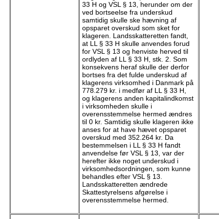
33 H og VSL § 13, herunder om der
ved bortseelse fra underskud
samtidig skulle ske hævning af
opsparet overskud som sket for
klageren. Landsskatteretten fandt,
at LL § 33 H skulle anvendes forud
for VSL § 13 og henviste herved til
ordlyden af LL § 33 H, stk. 2. Som
konsekvens heraf skulle der derfor
bortses fra det fulde underskud af
klagerens virksomhed i Danmark på
778.279 kr. i medfør af LL § 33 H,
og klagerens anden kapitalindkomst
i virksomheden skulle i
overensstemmelse hermed ændres
til 0 kr. Samtidig skulle klageren ikke
anses for at have hævet opsparet
overskud med 352.264 kr. Da
bestemmelsen i LL § 33 H fandt
anvendelse før VSL § 13, var der
herefter ikke noget underskud i
virksomhedsordningen, som kunne
behandles efter VSL § 13.
Landsskatteretten ændrede
Skattestyrelsens afgørelse i
overensstemmelse hermed.