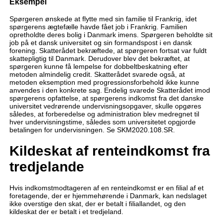
Eksempel
Spørgeren ønskede at flytte med sin familie til Frankrig, idet
spørgerens ægtefælle havde fået job i Frankrig. Familien
opretholdte deres bolig i Danmark imens. Spørgeren beholdte sit
job på et dansk universitet og sin formandspost i en dansk
forening. Skatterådet bekræftede, at spørgeren fortsat var fuldt
skattepligtig til Danmark. Derudover blev det bekræftet, at
spørgeren kunne få lempelse for dobbeltbeskatning efter
metoden almindelig credit. Skatterådet svarede også, at
metoden eksemption med progressionsforbehold ikke kunne
anvendes i den konkrete sag. Endelig svarede Skatterådet imod
spørgerens opfattelse, at spørgerens indkomst fra det danske
universitet vedrørende undervisningsopgaver, skulle opgøres
således, at forberedelse og administration blev medregnet til
hver undervisningstime, således som universitetet opgjorde
betalingen for undervisningen. Se SKM2020.108.SR.
Kildeskat af renteindkomst fra
tredjelande
Hvis indkomstmodtageren af en renteindkomst er en filial af et
foretagende, der er hjemmehørende i Danmark, kan nedslaget
ikke overstige den skat, der er betalt i filiallandet, og den
kildeskat der er betalt i et tredjeland.