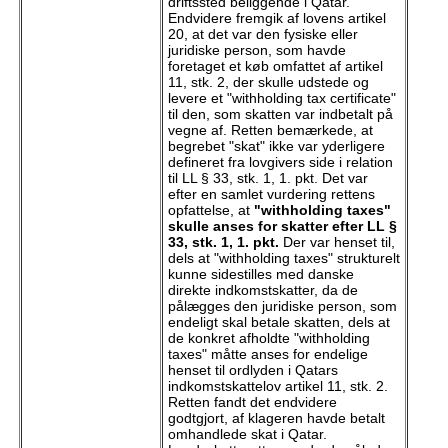
driftssted beliggende i Qatar.
Endvidere fremgik af lovens artikel
20, at det var den fysiske eller
juridiske person, som havde
foretaget et køb omfattet af artikel
11, stk. 2, der skulle udstede og
levere et "withholding tax certificate"
til den, som skatten var indbetalt på
vegne af. Retten bemærkede, at
begrebet "skat" ikke var yderligere
defineret fra lovgivers side i relation
til LL § 33, stk. 1, 1. pkt. Det var
efter en samlet vurdering rettens
opfattelse, at
"withholding taxes"
skulle anses for skatter efter LL §
33, stk. 1, 1. pkt.
Der var henset til,
dels at "withholding taxes" strukturelt
kunne sidestilles med danske
direkte indkomstskatter, da de
pålægges den juridiske person, som
endeligt skal betale skatten, dels at
de konkret afholdte "withholding
taxes" måtte anses for endelige
henset til ordlyden i Qatars
indkomstskattelov artikel 11, stk. 2.
Retten fandt det endvidere
godtgjort, af klageren havde betalt
omhandlede skat i Qatar.