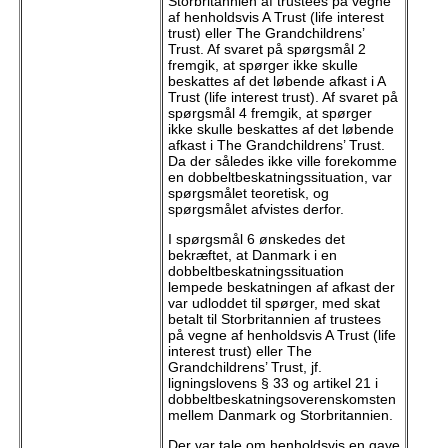
Storbritannien af trustees på vegne
af henholdsvis A Trust (life interest
trust) eller The Grandchildrens’
Trust. Af svaret på spørgsmål 2
fremgik, at spørger ikke skulle
beskattes af det løbende afkast i A
Trust (life interest trust). Af svaret på
spørgsmål 4 fremgik, at spørger
ikke skulle beskattes af det løbende
afkast i The Grandchildrens’ Trust.
Da der således ikke ville forekomme
en dobbeltbeskatningssituation, var
spørgsmålet teoretisk, og
spørgsmålet afvistes derfor.
I spørgsmål 6
ønskedes det
bekræftet, at Danmark i en
dobbeltbeskatningssituation
lempede beskatningen af afkast der
var udloddet til spørger, med skat
betalt til Storbritannien af trustees
på vegne af henholdsvis A Trust (life
interest trust) eller The
Grandchildrens’ Trust, jf.
ligningslovens § 33 og artikel 21 i
dobbeltbeskatningsoverenskomsten
mellem Danmark og Storbritannien.
Der var tale om henholdsvis en gave