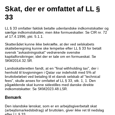
Skat, der er omfattet af LL §
33
LL § 33 omfatter faktisk betalte udenlandske indkomstskatter og
særlige indkomstskatter, men ikke formueskatter. Se CIR nr. 72
af 17.4.1996, pkt. 5.1.1.
Skatterådet kunne ikke bekræfte, at der ved selskabets
skatteberegning kunne ske lempelse efter LL § 33 for betalt
svensk "avkastningsskat" vedrørende svenske
kapitalforsikringer, idet der er tale om en formueskat. Se
SKM2014.32.SR.
Landsskatteretten fandt, at en "final withholding tax", der i
henhold til lovgivningen i Qatar var indeholdt med 5% af
bruttobeløbet ved betaling til et dansk selskab af "technical
fees", skulle anses for omfattet af LL § 33, stk. 1, 1. Den
pågældende skat kunne sidestilles med danske direkte
indkomstskatter. Se SKM2023.48.LSR.
Bemærk
Den islandske lønskat, som er en arbejdsgiverbetalt skat
(arbejdsmarkedsbidrag) af bruttoløn, giver ikke ret til nedslag
efter LL § 33.