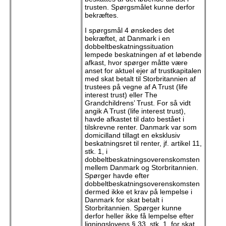
trusten. Spørgsmålet kunne derfor
bekræftes.
I spørgsmål 4 ønskedes det
bekræftet, at Danmark i en
dobbeltbeskatningssituation
lempede beskatningen af et løbende
afkast, hvor spørger måtte være
anset for aktuel ejer af trustkapitalen
med skat betalt til Storbritannien af
trustees på vegne af A Trust (life
interest trust) eller The
Grandchildrens’ Trust. For så vidt
angik A Trust (life interest trust),
havde afkastet til dato bestået i
tilskrevne renter. Danmark var som
domicilland tillagt en eksklusiv
beskatningsret til renter, jf. artikel 11,
stk. 1, i
dobbeltbeskatningsoverenskomsten
mellem Danmark og Storbritannien.
Spørger havde efter
dobbeltbeskatningsoverenskomsten
dermed ikke et krav på lempelse i
Danmark for skat betalt i
Storbritannien. Spørger kunne
derfor heller ikke få lempelse efter
ligningslovens § 33, stk. 1, for skat