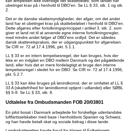
kan lempelsen ikke overstige det skattebeløb, som landet har
ubetinget krav på i henhold til DBO'en. Se LL § 33, stk. 1 og stk.
2.
Det er de danske skattemyndigheder, der afgør, om det andet
land har et ubetinget krav på skattebeløbet i henhold til DBO'en.
Dette afgøres efter fortolkningsprincippet i artikel 3, stk. 2, som
giver et land ret til at anvende egne interne fortolkningsregler,
med mindre andet følger af DBO'ens ordlyd. Det er således
dansk skatteretspraksis, der er udgangspunktet for afgørelsen.
Se CIR nr. 72 af 17.4.1996, pkt. 5.1.1.
LL § 33 er en intern lempelsesregel, der kan bruges, hvis der
ikke er en indgået en DBO mellem Danmark og det pågældende
land, eller hvis det er mere fordelagtigt at bruge den interne
lempelsesregel i stedet for en DBO. Se CIR nr. 72 af 17.4.1996,
pkt. 5.2.7.
LL § 33 kan ikke bruges på lønindkomst, der er omfattet af LL §
33 A (skattefrihed for lønindkomst optjent i udlandet) eller SØBL
§§ 5-8. Se LL § 33, stk. 8.
Udtalelse fra Ombudsmanden FOB 20/03801
En pilot bosat i Danmark arbejdede for forskellige udenlandske
luftfartsselskaber med base i henholdsvis Spanien og Schweiz,
og han havde betalt skat og sociale bidrag i disse lande.
Landsskatteretten havde forud for klagen til Folketingets