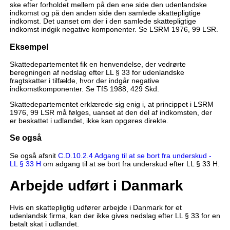
ske efter forholdet mellem på den ene side den udenlandske
indkomst og på den anden side den samlede skattepligtige
indkomst. Det uanset om der i den samlede skattepligtige
indkomst indgik negative komponenter. Se LSRM 1976, 99 LSR.
Eksempel
Skattedepartementet fik en henvendelse, der vedrørte
beregningen af nedslag efter LL § 33 for udenlandske
fragtskatter i tilfælde, hvor der indgår negative
indkomstkomponenter. Se TfS 1988, 429 Skd.
Skattedepartementet erklærede sig enig i, at princippet i LSRM
1976, 99 LSR må følges, uanset at den del af indkomsten, der
er beskattet i udlandet, ikke kan opgøres direkte.
Se også
Se også afsnit
C.D.10.2.4 Adgang til at se bort fra underskud -
LL § 33 H
om adgang til at se bort fra underskud efter LL § 33 H.
Arbejde udført i Danmark
Hvis en skattepligtig udfører arbejde i Danmark for et
udenlandsk firma, kan der ikke gives nedslag efter LL § 33 for en
betalt skat i udlandet.