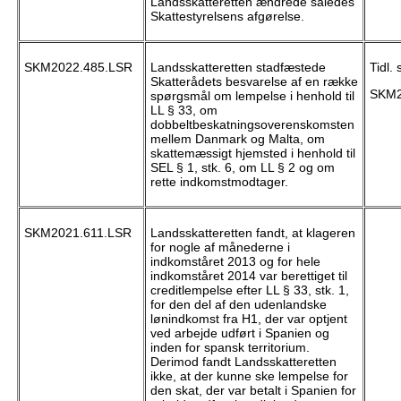
Landsskatteretten ændrede således
Skattestyrelsens afgørelse.
SKM2022.485.LSR
Landsskatteretten stadfæstede
Tidl. 
Skatterådets besvarelse af en række
SKM2
spørgsmål om lempelse i henhold til
LL § 33, om
dobbeltbeskatningsoverenskomsten
mellem Danmark og Malta, om
skattemæssigt hjemsted i henhold til
SEL § 1, stk. 6, om LL § 2 og om
rette indkomstmodtager.
SKM2021.611.LSR
Landsskatteretten fandt, at klageren
for nogle af månederne i
indkomståret 2013 og for hele
indkomståret 2014 var berettiget til
creditlempelse efter LL § 33, stk. 1,
for den del af den udenlandske
lønindkomst fra H1, der var optjent
ved arbejde udført i Spanien og
inden for spansk territorium.
Derimod fandt Landsskatteretten
ikke, at der kunne ske lempelse for
den skat, der var betalt i Spanien for