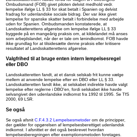
Ombudsmand (FOB) givet piloten delvist medhold vedr.
lempelse ifølge LL § 33 for skat betalt i Spanien og delvist
fradrag for udenlandske sociale bidrag. Der var ikke givet
lempelse for spanske skatter betalt i forbindelse med arbejde
uden for Spanien. Ombudsmanden konstaterede, at
Landsskatterettens afgørelse om lempelse ifølge LL § 33
byggede på en mangeårig praksis om, at kildelandet må anses
som arbejdslandet, når der er tale om lønindkomst. FOB havde
ikke grundlag for at tilsidesætte denne praksis eller kritisere
resultatet af Landsskatterettens afgørelse.
Valgfrihed til at bruge enten intern lempelsesregel
eller DBO
Landsskatteretten fandt, at et dansk selskab frit kunne vælge
mellem at anvende lempelse efter en DBO eller LL § 33.
Landsskatteretten fandt ikke, at selskabet indirekte havde valgt
lempelse efter reglerne i DBO'en, fordi selskabet ikke havde
selvangivet den udenlandske indkomst fra 1992 til 1995. Se TfS
2000, 69 LSR.
Se også
Se også afsnit
C.F.4.3.2 Lempelsesmetoder
om de principper,
der gælder for opgørelsen af lempelsesberettiget udenlandsk
indkomst. I afsnittet er det også beskrevet hvordan
lempelsesberegningen efter exemptionsmetoden foretages.