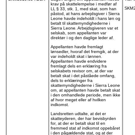
krav på skattelempelse i medfør af
SKM2
LL § 33, stk. 1, med skat, som han
påstod, at hans arbejdsgiver i Sierra
Leone havde indeholdt i hans løn og
betalt til skattemyndighederne i
Sierra Leone. Arbejdsgiveren var et
selskab, som appellanten var
direktør i og den daglige leder af.
Appellanten havde fremlagt
lønsedler, hvoraf det fremgik, at der
var indeholdt skat i lønnen.
Appellanten havde endvidere
fremlagt dels en erklæring fra
selskabets revisor om, at der var
betalt skat i det påståede omfang,
dels to erklæringer fra
skattemyndighederne i Sierra Leone
om, at appellanten havde betalt skat
i den omhandlede periode, men ikke
af hvor meget eller af hvilken
indkomst.
Landsretten udtalte, at det er
skatteyderen, der har bevisbyrden
for, at der er betalt skat til en
fremmed stat af indkomst oppebåret
i den pågældende stat, og at der