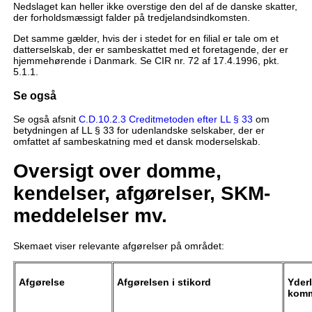
Nedslaget kan heller ikke overstige den del af de danske skatter,
der forholdsmæssigt falder på tredjelandsindkomsten.
Det samme gælder, hvis der i stedet for en filial er tale om et
datterselskab, der er sambeskattet med et foretagende, der er
hjemmehørende i Danmark. Se CIR nr. 72 af 17.4.1996, pkt.
5.1.1.
Se også
Se også afsnit
C.D.10.2.3 Creditmetoden efter LL § 33
om
betydningen af LL § 33 for udenlandske selskaber, der er
omfattet af sambeskatning med et dansk moderselskab.
Oversigt over domme,
kendelser, afgørelser, SKM-
meddelelser mv.
Skemaet viser relevante afgørelser på området:
Afgørelse
Afgørelsen i stikord
Yderl
komm