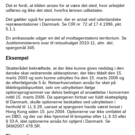
Det er fordi, at kilden anses for at være det sted, hvor arbejdet
udføres og ikke det sted, hvorfra lønnen udbetales.
Det gælder også for personer, der er ansat ved udenlandske
repræsentationer i Danmark. Se CIR nr. 72 af 17.4.1996, pkt.
5.1.1.
En ambassade udgør en del af modtagerstatens territorium. Se
Justitsministerens svar til retsudvalget 2010-11, alm. del,
spørgsmål 345.
Eksempel
Skatterådet bekræftede, at der ikke kunne gives nedslag i den
danske skat vedrørende aktieoptioner, der blev tildelt den 15.
marts 2003 og som kunne udnyttes fra den 15. marts 2006 og
de efterfølgende 5 år. Retserhvervelsen ansås for sket på
tildelingstidspunktet, selv om udnyttelsen ifølge
optionsprogrammet var delvis betinget af ansættelse i koncernen
indtil 15. marts 2006. Da spørgeren fortsat var fuldt skattepligtig
til Danmark, skulle optionerne beskattes ved udnyttelsen i
henhold til LL § 28, uanset at spørgeren havde været bosat i
Hong Kong siden 15. juni 2004. Optionerne var ikke omfattet af
en DBO, og der var ikke hjemmel til lempelse efter LL § 33 eller
§ 33 A, idet optionerne ansås for optjent i Danmark. Se
SKM2007.478.SR.