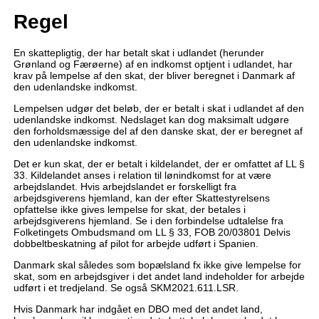
Regel
En skattepligtig, der har betalt skat i udlandet (herunder
Grønland og Færøerne) af en indkomst optjent i udlandet, har
krav på lempelse af den skat, der bliver beregnet i Danmark af
den udenlandske indkomst.
Lempelsen udgør det beløb, der er betalt i skat i udlandet af den
udenlandske indkomst. Nedslaget kan dog maksimalt udgøre
den forholdsmæssige del af den danske skat, der er beregnet af
den udenlandske indkomst.
Det er kun skat, der er betalt i kildelandet, der er omfattet af LL §
33. Kildelandet anses i relation til lønindkomst for at være
arbejdslandet. Hvis arbejdslandet er forskelligt fra
arbejdsgiverens hjemland, kan der efter Skattestyrelsens
opfattelse ikke gives lempelse for skat, der betales i
arbejdsgiverens hjemland. Se i den forbindelse udtalelse fra
Folketingets Ombudsmand om LL § 33, FOB 20/03801 Delvis
dobbeltbeskatning af pilot for arbejde udført i Spanien.
Danmark skal således som bopælsland fx ikke give lempelse for
skat, som en arbejdsgiver i det andet land indeholder for arbejde
udført i et tredjeland. Se også SKM2021.611.LSR.
Hvis Danmark har indgået en DBO med det andet land,