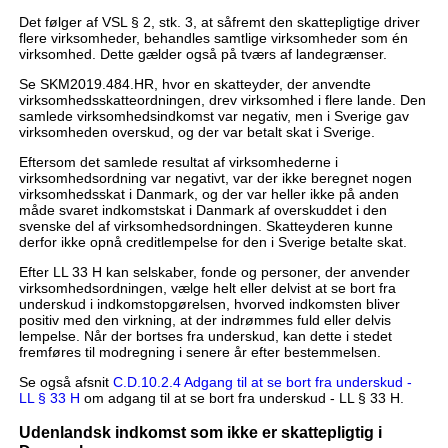
Det følger af VSL § 2, stk. 3, at såfremt den skattepligtige driver
flere virksomheder, behandles samtlige virksomheder som én
virksomhed. Dette gælder også på tværs af landegrænser.
Se SKM2019.484.HR, hvor en skatteyder, der anvendte
virksomhedsskatteordningen, drev virksomhed i flere lande. Den
samlede virksomhedsindkomst var negativ, men i Sverige gav
virksomheden overskud, og der var betalt skat i Sverige.
Eftersom det samlede resultat af virksomhederne i
virksomhedsordning var negativt, var der ikke beregnet nogen
virksomhedsskat i Danmark, og der var heller ikke på anden
måde svaret indkomstskat i Danmark af overskuddet i den
svenske del af virksomhedsordningen. Skatteyderen kunne
derfor ikke opnå creditlempelse for den i Sverige betalte skat.
Efter LL 33 H kan selskaber, fonde og personer, der anvender
virksomhedsordningen, vælge helt eller delvist at se bort fra
underskud i indkomstopgørelsen, hvorved indkomsten bliver
positiv med den virkning, at der indrømmes fuld eller delvis
lempelse. Når der bortses fra underskud, kan dette i stedet
fremføres til modregning i senere år efter bestemmelsen.
Se også afsnit
C.D.10.2.4 Adgang til at se bort fra underskud -
LL § 33 H
om adgang til at se bort fra underskud - LL § 33 H.
Udenlandsk indkomst som ikke er skattepligtig i