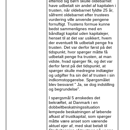
efterlod sig børn skulle oldebarnet
have udbetalt sin andel af kapitalen i
trusten, når oldebarnet fyldte 25 år,
såfremt oldebarnet efter trustees
vurdering ville anvende pengene
fornuftigt. Trustens formue kunne
bedst sammenlignes med en
båndlagt kapital uden kapitalejer,
henset til at det var usikkert, hvem
der eventuelt fik udbetalt penge fra
trusten. Det var derfor først på det
tidspunkt, hvor spørger måtte få
udbetalt penge fra trusten, at man
vidste, hvad spørger fik, og det var
derfor først på det tidspunkt, at
spørger skulle medregne indtægter
og udgifter fra sin del af trusten i sin
indkomstopgørelse. Spørgsmålet
blev besvaret " Ja, se dog indstilling
og begrundelse".
I spørgsmål 5
ønskedes det
bekræftet, at Danmark i en
dobbeltbeskatningssituation
lempede beskatningen af løbende
afkast af trustkapital, som spørger
måtte være anset som værende
aktuel ejer af, med skat betalt til