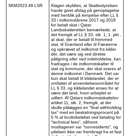
SKM2023.48.LSR
Klagen skyldtes, at Skattestyrelsen
havde givet afslag på genoptagelse
med henblik på lempelse efter LL §
33 i indkomstårene 2017 og 2018
for betalt skat i Qatar.
Landsskatteretten bemærkede, at
det fremgik af LL § 33, stk. 1, 1. pkt.,
at skat, der er betalt til fremmed
stat, til Grønland eller til Færøerne
og opkrævet af indkomst fra kilder
dér, det være sig ved direkte
påligning eller ved indeholdelse, kan
fradrages i de indkomstskatter til
stat og kommune, der skal svares af
denne indkomst i Danmark. Det var
kun skat betalt til kildelandet, der er
omfattet af anvendelsesområdet for
LL § 33, og kildelandet anses for at
være det land, hvori arbejdet er
udført. Af Qatars indkomstskattelov
artikel 11, stk. 2, fremgik, at der
skulle pålægges en "final withholding
tax" med en beskatningsprocent på
5 % af bruttobeløbet ved betaling for
"technical fees", såfremt
modtageren var "nonresidents", og
ydelsen ikke var frembragt fra et fast