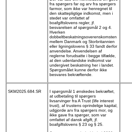
fra spørgers far og arv fra spørgers
farmor, som ikke var henregnet til
den skattepligtige indkomst, men i
stedet var omfattet af
boafgiftslovens regler, jf.
besvarelsen af spørgsmål 2 og 4.
Hverken
dobbeltbeskatningsoverenskomsten
mellem Danmark og Storbritannien
eller ligningslovens § 33 fandt derfor
anvendelse. Anvendelsen af
reglerne forudsatte i begge tilfælde,
at den udenlandske indkomst var
undergivet beskatning her i landet.
Spørgsmålet kunne derfor ikke
besvares bekræftende.
SKM2025.684.SR
I spørgsmål 1
ønskedes bekræftet,
at udbetaling til spørgers
livsarvinger fra A Trust (life interest
trust), af trustens oprindelige kapital,
udgjorde arv fra spørgers mor, og
ikke gave fra spørger, som var
omfattet af dansk afgift, jf.
boafgiftslovens § 23 og § 25.