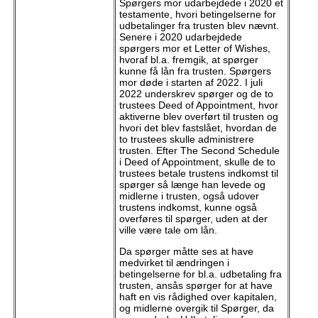
Spørgers mor udarbejdede i 2020 et
testamente, hvori betingelserne for
udbetalinger fra trusten blev nævnt.
Senere i 2020 udarbejdede
spørgers mor et Letter of Wishes,
hvoraf bl.a. fremgik, at spørger
kunne få lån fra trusten. Spørgers
mor døde i starten af 2022. I juli
2022 underskrev spørger og de to
trustees Deed of Appointment, hvor
aktiverne blev overført til trusten og
hvori det blev fastslået, hvordan de
to trustees skulle administrere
trusten. Efter
The Second Schedule
i Deed of Appointment, skulle de to
trustees betale trustens indkomst til
spørger så længe han levede og
midlerne i trusten, også udover
trustens indkomst, kunne også
overføres til spørger, uden at der
ville være tale om lån.
Da spørger måtte ses at have
medvirket til ændringen i
betingelserne for bl.a. udbetaling fra
trusten, ansås spørger for at have
haft en vis rådighed over kapitalen,
og midlerne overgik til Spørger, da