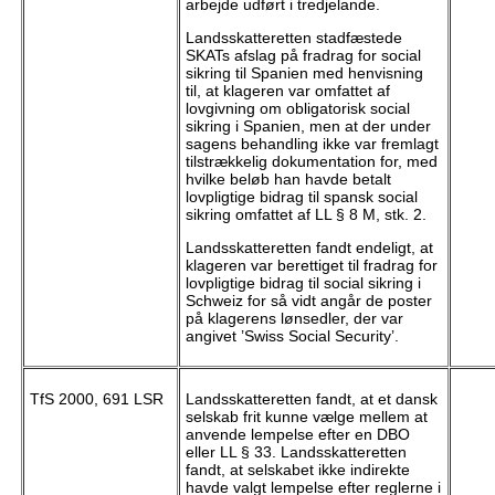
arbejde udført i tredjelande.
Landsskatteretten stadfæstede
SKATs afslag på fradrag for social
sikring til Spanien med henvisning
til, at klageren var omfattet af
lovgivning om obligatorisk social
sikring i Spanien, men at der under
sagens behandling ikke var fremlagt
tilstrækkelig dokumentation for, med
hvilke beløb han havde betalt
lovpligtige bidrag til spansk social
sikring omfattet af LL § 8 M, stk. 2.
Landsskatteretten fandt endeligt, at
klageren var berettiget til fradrag for
lovpligtige bidrag til social sikring i
Schweiz for så vidt angår de poster
på klagerens lønsedler, der var
angivet ’Swiss Social Security’.
TfS 2000, 691 LSR
Landsskatteretten fandt, at et dansk
selskab frit kunne vælge mellem at
anvende lempelse efter en DBO
eller LL § 33. Landsskatteretten
fandt, at selskabet ikke indirekte
havde valgt lempelse efter reglerne i