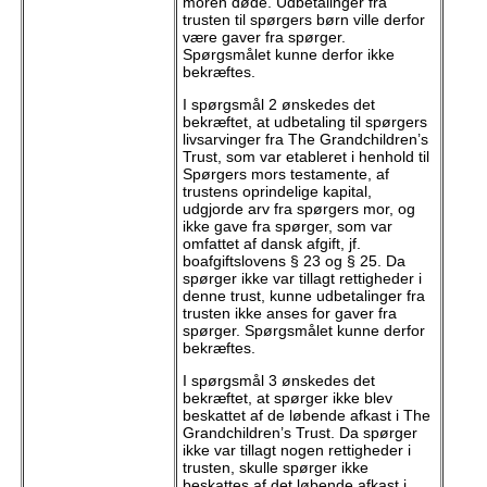
moren døde. Udbetalinger fra
trusten til spørgers børn ville derfor
være gaver fra spørger.
Spørgsmålet kunne derfor ikke
bekræftes.
I spørgsmål 2 ønskedes det
bekræftet, at udbetaling til spørgers
livsarvinger fra The Grandchildren’s
Trust, som var etableret i henhold til
Spørgers mors testamente, af
trustens oprindelige kapital,
udgjorde arv fra spørgers mor, og
ikke gave fra spørger, som var
omfattet af dansk afgift, jf.
boafgiftslovens § 23 og § 25. Da
spørger ikke var tillagt rettigheder i
denne trust, kunne udbetalinger fra
trusten ikke anses for gaver fra
spørger. Spørgsmålet kunne derfor
bekræftes.
I spørgsmål 3 ønskedes det
bekræftet, at spørger ikke blev
beskattet af de løbende afkast i The
Grandchildren’s Trust. Da spørger
ikke var tillagt nogen rettigheder i
trusten, skulle spørger ikke
beskattes af det løbende afkast i