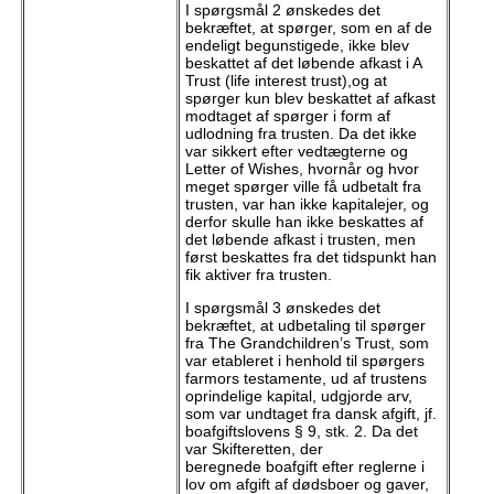
I spørgsmål 2
ønskedes det
bekræftet, at spørger, som en af de
endeligt begunstigede, ikke blev
beskattet af det løbende afkast i A
Trust (life interest trust),og at
spørger kun blev beskattet af afkast
modtaget af spørger i form af
udlodning fra trusten. Da det ikke
var sikkert efter vedtægterne og
Letter of Wishes, hvornår og hvor
meget spørger ville få udbetalt fra
trusten, var han ikke kapitalejer, og
derfor skulle han ikke beskattes af
det løbende afkast i trusten, men
først beskattes fra det tidspunkt han
fik aktiver fra trusten.
I spørgsmål 3
ønskedes det
bekræftet, at udbetaling til spørger
fra The Grandchildren’s Trust, som
var etableret i henhold til spørgers
farmors testamente, ud af trustens
oprindelige kapital, udgjorde arv,
som var undtaget fra dansk afgift, jf.
boafgiftslovens § 9, stk. 2. Da det
var Skifteretten, der
beregnede boafgift efter reglerne i
lov om afgift af dødsboer og gaver,