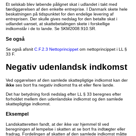
Et selskab blev løbende pålignet skat i udlandet i takt med
færdiggørelsen af den enkelte entreprise. I Danmark skete hele
beskatningen på tidspunktet for den endelige levering af
entreprisen. Der skulle gives nedslag for den betalte skat i
udlandet uanset, at skattebetalingen skete i forskellige
indkomstår i de to lande. Se SKM2008.910.SR.
Se også
Se også afsnit
C.F.2.3 Nettoprincippet
om nettoprincippet i LL §
33 F.
Negativ udenlandsk indkomst
Ved opgørelsen af den samlede skattepligtige indkomst kan der
ikke
ses bort fra negativ indkomst fra et eller flere lande.
Det har betydning fordi nedslag efter LL § 33 beregnes efter
forholdet mellem den udenlandske indkomst og den samlede
skattepligtige indkomst.
Eksempel
Landskatteretten fandt, at der ikke var hjemmel til ved
beregningen af lempelse i skatten at se bort fra indtægter eller
fradrag. Fordelingen af skatten af den samlede indkomst måtte