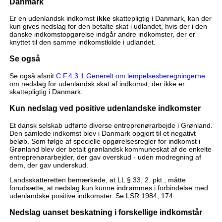
Danmark
Er en udenlandsk indkomst
ikke
skattepligtig i Danmark, kan der
kun gives nedslag for den betalte skat i udlandet, hvis der i den
danske indkomstopgørelse indgår andre indkomster, der er
knyttet til den samme indkomstkilde i udlandet.
Se også
Se også afsnit
C.F.4.3.1 Generelt om lempelsesberegningerne
om nedslag for udenlandsk skat af indkomst, der ikke er
skattepligtig i Danmark.
Kun nedslag ved positive udenlandske indkomster
Et dansk selskab udførte diverse entreprenørarbejde i Grønland.
Den samlede indkomst blev i Danmark opgjort til et negativt
beløb. Som følge af specielle opgørelsesregler for indkomst i
Grønland blev der betalt grønlandsk kommuneskat af de enkelte
entreprenørarbejder, der gav overskud - uden modregning af
dem, der gav underskud.
Landsskatteretten bemærkede, at LL § 33, 2. pkt., måtte
forudsætte, at nedslag kun kunne indrømmes i forbindelse med
udenlandske positive indkomster. Se LSR 1984, 174.
Nedslag uanset beskatning i forskellige indkomstår