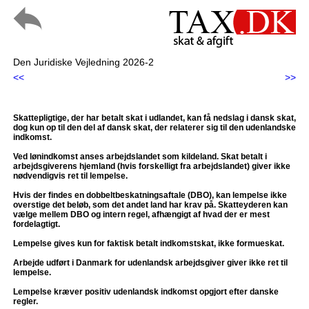
Den Juridiske Vejledning 2026-2
<<
>>
Skattepligtige, der har betalt skat i udlandet, kan få nedslag i dansk skat,
dog kun op til den del af dansk skat, der relaterer sig til den udenlandske
indkomst.
Ved lønindkomst anses arbejdslandet som kildeland. Skat betalt i
arbejdsgiverens hjemland (hvis forskelligt fra arbejdslandet) giver ikke
nødvendigvis ret til lempelse.
Hvis der findes en dobbeltbeskatningsaftale (DBO), kan lempelse ikke
overstige det beløb, som det andet land har krav på. Skatteyderen kan
vælge mellem DBO og intern regel, afhængigt af hvad der er mest
fordelagtigt.
Lempelse gives kun for faktisk betalt indkomstskat, ikke formueskat.
Arbejde udført i Danmark for udenlandsk arbejdsgiver giver ikke ret til
lempelse.
Lempelse kræver positiv udenlandsk indkomst opgjort efter danske
regler.