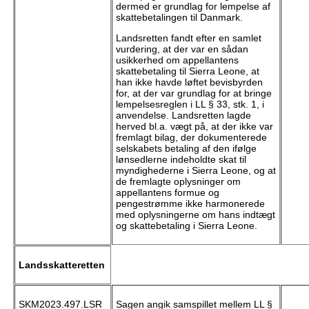
dermed er grundlag for lempelse af
skattebetalingen til Danmark.
Landsretten fandt efter en samlet
vurdering, at der var en sådan
usikkerhed om appellantens
skattebetaling til Sierra Leone, at
han ikke havde løftet bevisbyrden
for, at der var grundlag for at bringe
lempelsesreglen i LL § 33, stk. 1, i
anvendelse. Landsretten lagde
herved bl.a. vægt på, at der ikke var
fremlagt bilag, der dokumenterede
selskabets betaling af den ifølge
lønsedlerne indeholdte skat til
myndighederne i Sierra Leone, og at
de fremlagte oplysninger om
appellantens formue og
pengestrømme ikke harmonerede
med oplysningerne om hans indtægt
og skattebetaling i Sierra Leone.
Landsskatteretten
SKM2023.497.LSR
Sagen angik samspillet mellem LL §