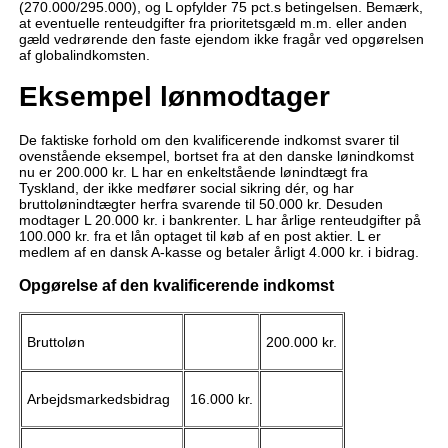
(270.000/295.000), og L opfylder 75 pct.s betingelsen. Bemærk,
at eventuelle renteudgifter fra prioritetsgæld m.m. eller anden
gæld vedrørende den faste ejendom ikke fragår ved opgørelsen
af globalindkomsten.
Eksempel lønmodtager
De faktiske forhold om den kvalificerende indkomst svarer til
ovenstående eksempel, bortset fra at den danske lønindkomst
nu er 200.000 kr. L har en enkeltstående lønindtægt fra
Tyskland, der ikke medfører social sikring dér, og har
bruttolønindtægter herfra svarende til 50.000 kr. Desuden
modtager L 20.000 kr. i bankrenter. L har årlige renteudgifter på
100.000 kr. fra et lån optaget til køb af en post aktier. L er
medlem af en dansk A-kasse og betaler årligt 4.000 kr. i bidrag.
Opgørelse af den kvalificerende indkomst
Bruttoløn
200.000 kr.
Arbejdsmarkedsbidrag
16.000 kr.