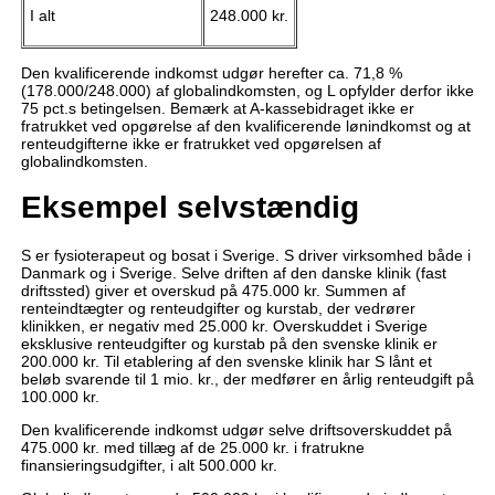
I alt
248.000 kr.
Den kvalificerende indkomst udgør herefter ca. 71,8 %
(178.000/248.000) af globalindkomsten, og L opfylder derfor ikke
75 pct.s betingelsen. Bemærk at A-kassebidraget ikke er
fratrukket ved opgørelse af den kvalificerende lønindkomst og at
renteudgifterne ikke er fratrukket ved opgørelsen af
globalindkomsten.
Eksempel selvstændig
S er fysioterapeut og bosat i Sverige. S driver virksomhed både i
Danmark og i Sverige. Selve driften af den danske klinik (fast
driftssted) giver et overskud på 475.000 kr. Summen af
renteindtægter og renteudgifter og kurstab, der vedrører
klinikken, er negativ med 25.000 kr. Overskuddet i Sverige
eksklusive renteudgifter og kurstab på den svenske klinik er
200.000 kr. Til etablering af den svenske klinik har S lånt et
beløb svarende til 1 mio. kr., der medfører en årlig renteudgift på
100.000 kr.
Den kvalificerende indkomst udgør selve driftsoverskuddet på
475.000 kr. med tillæg af de 25.000 kr. i fratrukne
finansieringsudgifter, i alt 500.000 kr.