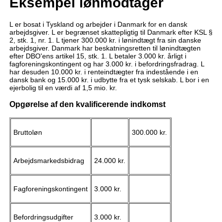
Eksempel lønmodtager
L er bosat i Tyskland og arbejder i Danmark for en dansk
arbejdsgiver. L er begrænset skattepligtig til Danmark efter KSL §
2, stk. 1, nr. 1. L tjener 300.000 kr. i lønindtægt fra sin danske
arbejdsgiver. Danmark har beskatningsretten til lønindtægten
efter DBO'ens artikel 15, stk. 1. L betaler 3.000 kr. årligt i
fagforeningskontingent og har 3.000 kr. i befordringsfradrag. L
har desuden 10.000 kr. i renteindtægter fra indestående i en
dansk bank og 15.000 kr. i udbytte fra et tysk selskab. L bor i en
ejerbolig til en værdi af 1,5 mio. kr.
Opgørelse af den kvalificerende indkomst
Bruttoløn
300.000 kr.
Arbejdsmarkedsbidrag
24.000 kr.
Fagforeningskontingent
3.000 kr.
Befordringsudgifter
3.000 kr.