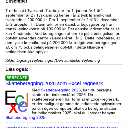
Eksempel
T er bosat i Tyskland. T arbejder fra 1. januar år 1 til 1.
september år 2 i Tyskland og tjener i år 2 tysk lønindkomst
svarende til 200.000 kr. Fra 1. september år 2 til 31. december
år 2 arbejder T i Danmark for en dansk arbejdsgiver og har
dansk lønindkomst på 100.000 kr. Det danske indkomstår er så
kun 4 måneder. Ved beregningen af om 75 pct.s betingelsen er
opfyldt anvendes derfor kalenderåret i år 2. Dette indebærer, at
den tyske lønindkomst på 200.000 kr. indgår ved beregningen
af, om 75 pct.s betingelsen er opfyldt. I dette tilfælde er
betingelsen ikke opfyldt.
Kilde: Ligningsvejledningen/Den Juridiske Vejledning
Læs også:
BEREGNER
Skatteberegning 2026 som Excel-regneark
Med
Skatteberegning 2026
, kan du beregne
skatten for indkomståret 2026. Da
skatteberegneren har form af et Excel-regneark,
er det muligt at gemme de indtastede oplysninger
på din egen computer. Skal du beregne skatten
for indkomståret 2025, skal du i stedet benytte
Skatteberegning 2025
.