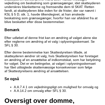
vejledning om beskatning som grænsegænger, idet skatteyderen
underskrev blanketterne og fremsendte dem til SKAT. Retten
fandt, at skatteyderen ikke inden for de frister, der var nævnt i
KSL § 5 D, stk. 1, havde tilkendegivet, at han ønskede
beskatning som grænsegænger, hvorfor han var afskåret fra at
blive beskattet efter disse bestemmelser.
Bemærk
Efter udløbet af denne frist kan en ændring af valget alene ske
efter reglerne om ændring af et valg i oplysningsskemaet. Se
SFL § 30.
Efter denne bestemmelse kan Skattestyrelsen tillade, at
skatteyderen ændrer sit valg, hvis Skattestyrelsen har foretaget
en ændring af en ansættelse af indkomstskat, som har betydning
for valget. Det er en betingelse, at valget i oplysningsskemaet
har fået utilsigtede skattemæssige konsekvenser som følge
af Skattestyrelsens ændring af ansættelsen.
Se også
A.A.7.4.1 om vejledningspligt om mulighed for omvalg og
A.A.14.2 om omvalg efter SFL § 30.
Oversigt over domme,