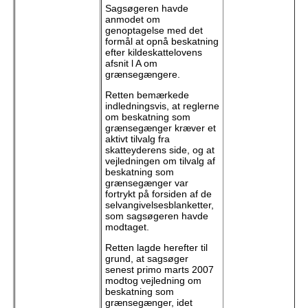
Sagsøgeren havde
anmodet om
genoptagelse med det
formål at opnå beskatning
efter kildeskattelovens
afsnit l A om
grænsegængere.
Retten bemærkede
indledningsvis, at reglerne
om beskatning som
grænsegænger kræver et
aktivt tilvalg fra
skatteyderens side, og at
vejledningen om tilvalg af
beskatning som
grænsegænger var
fortrykt på forsiden af de
selvangivelsesblanketter,
som sagsøgeren havde
modtaget.
Retten lagde herefter til
grund, at sagsøger
senest primo marts 2007
modtog vejledning om
beskatning som
grænsegænger, idet