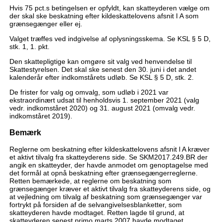
Hvis 75 pct.s betingelsen er opfyldt, kan skatteyderen vælge om
der skal ske beskatning efter kildeskattelovens afsnit I A som
grænsegænger eller ej.
Valget træffes ved indgivelse af oplysningsskema. Se KSL § 5 D,
stk. 1, 1. pkt.
Den skattepligtige kan omgøre sit valg ved henvendelse til
Skattestyrelsen. Det skal ske senest den 30. juni i det andet
kalenderår efter indkomstårets udløb. Se KSL § 5 D, stk. 2.
De frister for valg og omvalg, som udløb i 2021 var
ekstraordinært udsat til henholdsvis 1. september 2021 (valg
vedr. indkomståret 2020) og 31. august 2021 (omvalg vedr.
indkomståret 2019).
Bemærk
Reglerne om beskatning efter kildeskattelovens afsnit l A kræver
et aktivt tilvalg fra skatteyderens side. Se SKM2017.249.BR der
angik en skatteyder, der havde anmodet om genoptagelse med
det formål at opnå beskatning efter grænsegængerreglerne.
Retten bemærkede, at reglerne om beskatning som
grænsegænger kræver et aktivt tilvalg fra skatteyderens side, og
at vejledning om tilvalg af beskatning som grænsegænger var
fortrykt på forsiden af de selvangivelsesblanketter, som
skatteyderen havde modtaget. Retten lagde til grund, at
skatteyderen senest primo marts 2007 havde modtaget