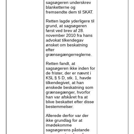
sagsøgeren underskrev
blanketterne og
fremsendte dem til SKAT.
Retten lagde yderligere til
grund, at sagsøgeren
først ved brev af 28.
november 2010 fra hans
advokat tilkendegav
ønsket om beskatning
efter
grænsegængerreglerne.
Retten fandt, at
sagsøgeren ikke inden for
de frister, der er nævnt i
KSL § 5 D, stk. 1, havde
tilkendegivet, at han
ønskede beskatning som
grænsegænger, hvorfor
han var afskåret fra at
blive beskattet efter disse
bestemmelser.
Allerede derfor var der
ikke grundlag for at
imødekomme
sagsøgerens påstande