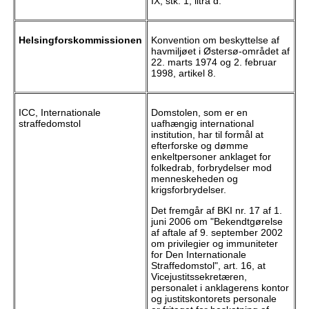
IX, stk. 1, litra d.
Helsingforskommissionen
Konvention om beskyttelse af
havmiljøet i Østersø-området af
22. marts 1974 og 2. februar
1998, artikel 8.
ICC, Internationale
Domstolen, som er en
straffedomstol
uafhængig international
institution, har til formål at
efterforske og dømme
enkeltpersoner anklaget for
folkedrab, forbrydelser mod
menneskeheden og
krigsforbrydelser.
Det fremgår af BKI nr. 17 af 1.
juni 2006 om "Bekendtgørelse
af aftale af 9. september 2002
om privilegier og immuniteter
for Den Internationale
Straffedomstol", art. 16, at
Vicejustitssekretæren,
personalet i anklagerens kontor
og justitskontorets personale