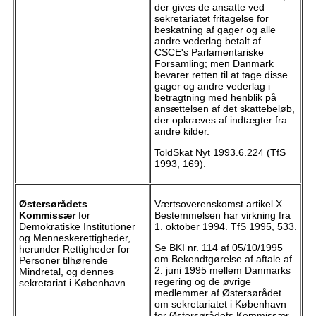
der gives de ansatte ved
sekretariatet fritagelse for
beskatning af gager og alle
andre vederlag betalt af
CSCE's Parlamentariske
Forsamling; men Danmark
bevarer retten til at tage disse
gager og andre vederlag i
betragtning med henblik på
ansættelsen af det skattebeløb,
der opkræves af indtægter fra
andre kilder.
ToldSkat Nyt 1993.6.224 (TfS
1993, 169).
Østersørådets
Værtsoverenskomst artikel X.
Kommissær
for
Bestemmelsen har virkning fra
Demokratiske Institutioner
1. oktober 1994. TfS 1995, 533.
og Menneskerettigheder,
Se BKI nr. 114 af 05/10/1995
herunder Rettigheder for
om Bekendtgørelse af aftale af
Personer tilhørende
2. juni 1995 mellem Danmarks
Mindretal, og dennes
regering og de øvrige
sekretariat i København
medlemmer af Østersørådet
om sekretariatet i København
for Østersørådets Kommissær