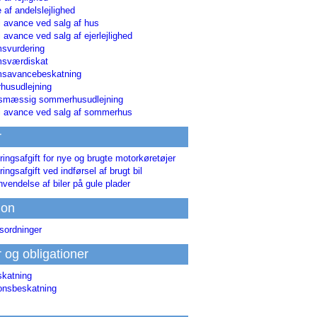
 af andelslejlighed
i avance ved salg af hus
i avance ved salg af ejerlejlighed
svurdering
msværdiskat
savancebeskatning
usudlejning
smæssig sommerhusudlejning
ri avance ved salg af sommerhus
r
ringsafgift for nye og brugte motorkøretøjer
ringsafgift ved indførsel af brugt bil
nvendelse af biler på gule plader
ion
sordninger
r og obligationer
skatning
ionsbeskatning