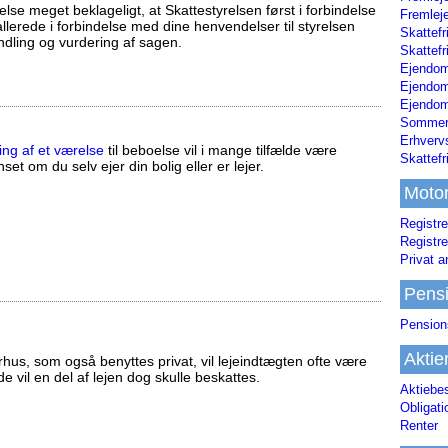
else meget beklageligt, at Skattestyrelsen først i forbindelse
Fremleje
llerede i forbindelse med dine henvendelser til styrelsen
Skattefr
ndling og vurdering af sagen.
Skattefr
Ejendom
Ejendo
Ejendom
Sommerh
Erhverv
ing af et værelse
til beboelse vil i mange tilfælde være
Skattef
set om du selv ejer din bolig eller er lejer.
Moto
Registre
Registre
Privat a
Pens
Pension
Aktie
us, som også benyttes privat, vil lejeindtægten ofte være
ælde vil en del af lejen dog skulle beskattes.
Aktiebe
Obligat
Renter