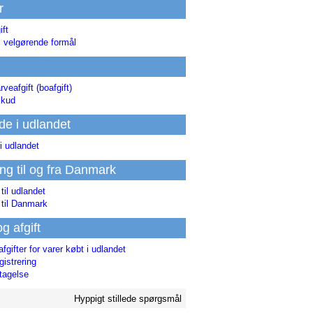
r
ift
l velgørende formål
rveafgift (boafgift)
skud
de i udlandet
i udlandet
ing til og fra Danmark
 til udlandet
 til Danmark
og afgift
afgifter for varer købt i udlandet
istrering
tagelse
Hyppigt stillede spørgsmål