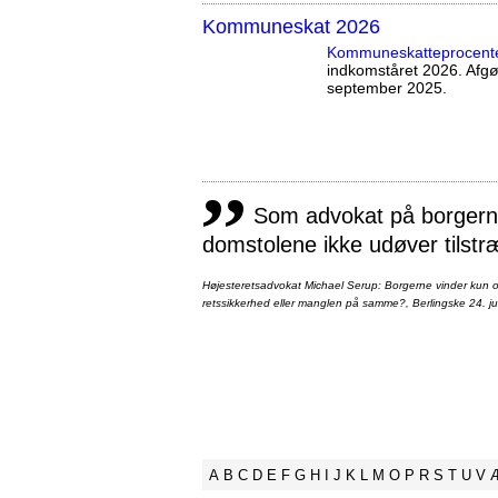
Kommuneskat 2026
Kommuneskatte­procent
indkomståret 2026. Afg
september 2025.
,,
Som advokat på borgernes
domstolene ikke udøver tilstr
Højesteretsadvokat Michael Serup: Borgerne vinder kun ot
retssikkerhed eller manglen på samme?, Berlingske 24. ju
A
B
C
D
E
F
G
H
I
J
K
L
M
O
P
R
S
T
U
V