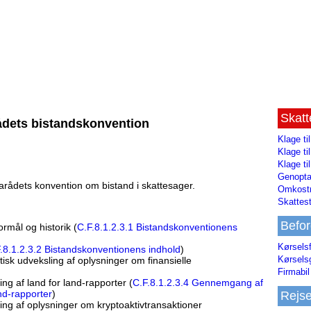
Skat
ådets bistandskonvention
Klage ti
Klage t
Klage ti
Genopta
rådets konvention om bistand i skattesager.
Omkostn
Skattest
Befor
rmål og historik (
C.F.8.1.2.3.1 Bistandskonventionens
Kørsels
.8.1.2.3.2 Bistandskonventionens indhold
)
Kørsels
k udveksling af oplysninger om finansielle
Firmabil 
g af land for land-rapporter (
C.F.8.1.2.3.4 Gennemgang af
nd-rapporter
)
Rejs
g af oplysninger om kryptoaktivtransaktioner