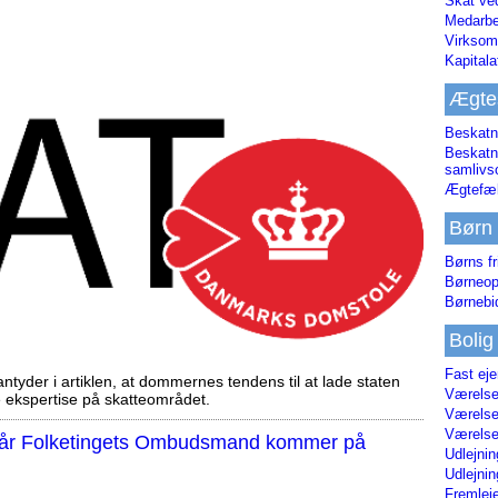
Skat ve
Medarbe
Virksom
Kapital
Ægte
Beskatn
Beskatn
samliv
Ægtefæl
Børn
Børns fr
Børneop
Børnebi
Bolig
Fast ej
tyder i artiklen, at dommernes tendens til at lade staten
Værelses
ekspertise på skatteområdet.
Værelses
Værelses
, når Folketingets Ombudsmand kommer på
Udlejnin
Udlejnin
Fremleje