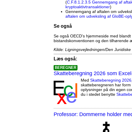
(
C.F.8.1.2.3.5 Gennemgang af aftal
kryptoaktivtransaktioner
)
Gennemgang af aftalen om udveksli
aftalen om udveksling af GloBE-opl
Se også
Se også OECD's hjemmeside med blandt ande
bistandskonventionen og den tilhørende æ
Kilde: Ligningsvejledningen/Den Juridiske
Læs også:
BEREGNER
Skatteberegning 2026 som Excel
Med
Skatteberegning 2026
skatteberegneren har form 
oplysninger på din egen co
du i stedet benytte
Skatteb
Professor: Dommerne holder med 