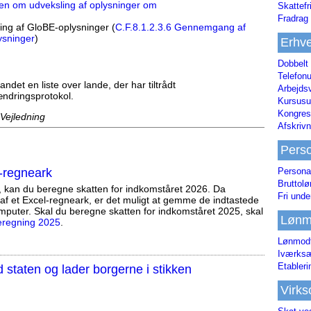
en om udveksling af oplysninger om
Skattefr
Fradrag 
ng af GloBE-oplysninger (
C.F.8.1.2.3.6 Gennemgang af
ysninger
)
Erhve
Dobbelt
Telefonu
t en liste over lande, der har tiltrådt
Arbejds
ndringsprotokol.
Kursusu
Kongres-
 Vejledning
Afskrivn
Pers
Persona
-regneark
Bruttol
, kan du beregne skatten for indkomståret 2026. Da
Fri unde
af et Excel-regneark, er det muligt at gemme de indtastede
mputer. Skal du beregne skatten for indkomståret 2025, skal
Lønm
eregning 2025
.
Lønmodt
Iværksæ
Etabler
staten og lader borgerne i stikken
Virk