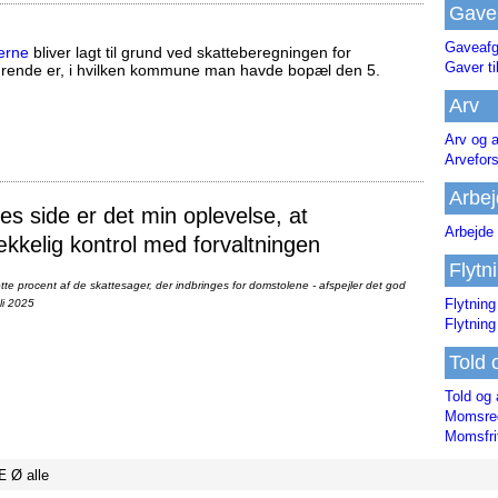
Gave
Gaveafg
erne
bliver lagt til grund ved skatteberegningen for
Gaver ti
ørende er, i hvilken kommune man havde bopæl den 5.
Arv
Arv og a
Arvefor
Arbej
 side er det min oplevelse, at
Arbejde 
ækkelig kontrol med forvaltningen
Flytn
te procent af de skattesager, der indbringes for domstolene - afspejler det god
Flytning
li 2025
Flytning
Told 
Told og 
Momsreg
Momsfri
Æ
Ø
alle