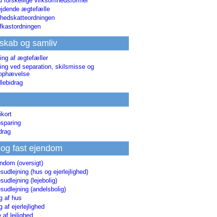
d forskellige virksomhedsformer
jdende ægtefælle
hedskatteordningen
afkastordningen
skab og samliv
ing af ægtefæller
ing ved separation, skilsmisse og
sophævelse
lebidrag
ikort
sparing
drag
 og fast ejendom
endom (oversigt)
udlejning (hus og ejerlejlighed)
udlejning (lejebolig)
udlejning (andelsbolig)
g af hus
g af ejerlejlighed
 af lejlighed