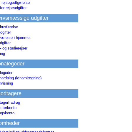
i rejsegodtgørelse
for rejseudgifter
rvsmæssige udgifter
 husførelse
dgifter
værelse i hjemmet
dgifter
 og studierejser
ing
onalegoder
legoder
ønordning (lønomlægning)
rvisning
odtagere
agerfradrag
tterkonto
ingskonto
somheder