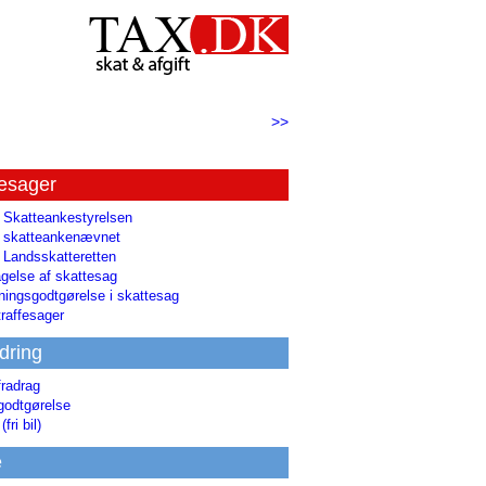
>>
tesager
l Skatteankestyrelsen
il skatteankenævnet
l Landsskatteretten
gelse af skattesag
ingsgodtgørelse i skattesag
raffesager
dring
fradrag
godtgørelse
(fri bil)
e