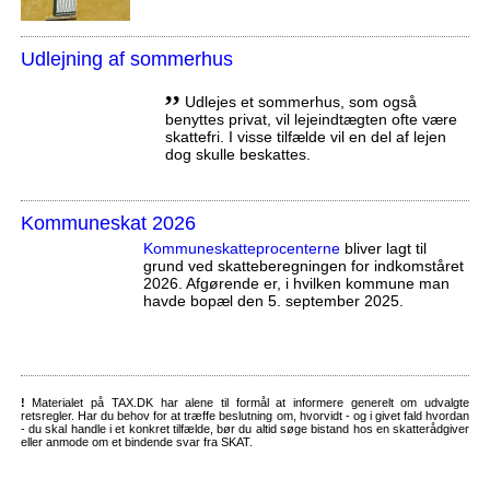
Udlejning af sommerhus
,,
Udlejes et sommerhus, som også
benyttes privat, vil lejeindtægten ofte være
skattefri. I visse tilfælde vil en del af lejen
dog skulle beskattes.
Kommuneskat 2026
Kommuneskatte­procenterne
bliver lagt til
grund ved skatteberegningen for indkomståret
2026. Afgørende er, i hvilken kommune man
havde bopæl den 5. september 2025.
!
Materialet på TAX.DK har alene til formål at informere generelt om udvalgte
retsregler. Har du behov for at træffe beslutning om, hvorvidt - og i givet fald hvordan
- du skal handle i et konkret tilfælde, bør du altid søge bistand hos en skatterådgiver
eller anmode om et bindende svar fra SKAT.