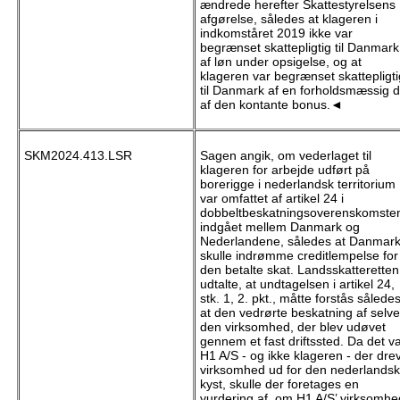
ændrede herefter Skattestyrelsens
afgørelse, således at klageren i
indkomståret 2019 ikke var
begrænset skattepligtig til Danmark
af løn under opsigelse, og at
klageren var begrænset skattepligti
til Danmark af en forholdsmæssig d
af den kontante bonus.◄
SKM2024.413.LSR
Sagen angik, om vederlaget til
klageren for arbejde udført på
borerigge i nederlandsk territorium
var omfattet af artikel 24 i
dobbeltbeskatningsoverenskomste
indgået mellem Danmark og
Nederlandene, således at Danmar
skulle indrømme creditlempelse for
den betalte skat. Landsskatteretten
udtalte, at undtagelsen i artikel 24,
stk. 1, 2. pkt., måtte forstås således
at den vedrørte beskatning af selve
den virksomhed, der blev udøvet
gennem et fast driftssted. Da det v
H1 A/S - og ikke klageren - der dre
virksomhed ud for den nederlands
kyst, skulle der foretages en
vurdering af, om H1 A/S’ virksomhe