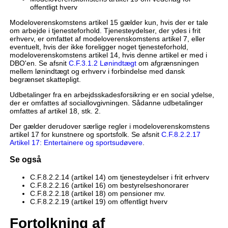
offentligt hverv
Modeloverenskomstens artikel 15 gælder kun, hvis der er tale
om arbejde i tjenesteforhold. Tjenesteydelser, der ydes i frit
erhverv, er omfattet af modeloverenskomstens artikel 7, eller
eventuelt, hvis der ikke foreligger noget tjenesteforhold,
modeloverenskomstens artikel 14, hvis denne artikel er med i
DBO'en. Se afsnit
C.F.3.1.2 Lønindtægt
om afgrænsningen
mellem lønindtægt og erhverv i forbindelse med dansk
begrænset skattepligt.
Udbetalinger fra en arbejdsskadesforsikring er en social ydelse,
der er omfattes af sociallovgivningen. Sådanne udbetalinger
omfattes af artikel 18, stk. 2.
Der gælder derudover særlige regler i modeloverenskomstens
artikel 17 for kunstnere og sportsfolk. Se afsnit
C.F.8.2.2.17
Artikel 17: Entertainere og sportsudøvere
.
Se også
C.F.8.2.2.14 (artikel 14) om tjenesteydelser i frit erhverv
C.F.8.2.2.16 (artikel 16) om bestyrelseshonorarer
C.F.8.2.2.18 (artikel 18) om pensioner mv.
C.F.8.2.2.19 (artikel 19) om offentligt hverv
Fortolkning af