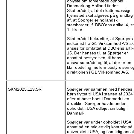
oplyste om forventede ophold i
Danmark og Holland finder
Skatterådet, at det skattemæssige
hjemsted skal afgøres på grundlag
af, at Spørger er hollandsk
statsborger, jf. DBO’ens artikel 4, st
1, litra c.
Skatterådet bekræfter, at Spørgers
indkomst fra G1 Virksomhed A/S sk
anses for omfattet af DBO’ens artik
15. Der henses til, at Spørger er
ansat af bestyrelsen, til hans
ansvarsområde og til, at der er en
klar opdeling mellem bestyrelsen o
direktionen i G1 Virksomhed A/S.
SKM2025.119.SR
Spørger var sammen med hendes
børn flyttet til USA i starten af 2024
efter at have boet i Danmark i en
årrække. Spørger havde under
opholdet i USA udlejet sin bolig i
Danmark.
Spørger var under opholdet i USA
ansat på en midlertidig kontrakt på 
universitet i USA, og samtidig ansat