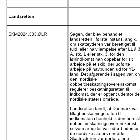
Landsretten
SKM2024.333.ØLR
Sagen, der blev behandlet i
landsretten i første instans, angik,
om skatteyderen var berettiget til
fuld eller halv lempelse efter LL § 
A, stk. 1 eller stk. 3, for den
lønindkomst han oppebar for sit
arbejde på et skib, der udførte
arbejde på havbunden ud for Y1-
land. Det afgørende i sagen var, o
den nordiske
dobbeltbeskatningsoverenskomst
regulerer beskatningsretten til
indkomst, der er optjent udenfor de
nordiske staters område.
Landsretten fandt, at Danmark var
tillagt beskatningsretten til
indkomsten i henhold til den nordis
dobbeltbeskatningsoverenskomst,
selvom arbejdet var udført udenfor
de nordiske staters område.
Skatteyderen var derfor alene