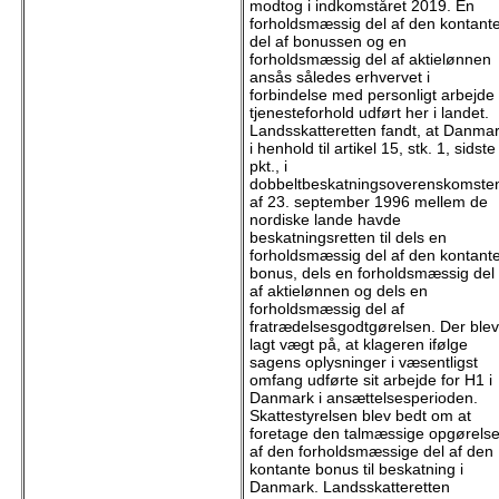
modtog i indkomståret 2019. En
forholdsmæssig del af den kontant
del af bonussen og en
forholdsmæssig del af aktielønnen
ansås således erhvervet i
forbindelse med personligt arbejde 
tjenesteforhold udført her i landet.
Landsskatteretten fandt, at Danma
i henhold til artikel 15, stk. 1, sidste
pkt., i
dobbeltbeskatningsoverenskomste
af 23. september 1996 mellem de
nordiske lande havde
beskatningsretten til dels en
forholdsmæssig del af den kontant
bonus, dels en forholdsmæssig del
af aktielønnen og dels en
forholdsmæssig del af
fratrædelsesgodtgørelsen. Der blev
lagt vægt på, at klageren ifølge
sagens oplysninger i væsentligst
omfang udførte sit arbejde for H1 i
Danmark i ansættelsesperioden.
Skattestyrelsen blev bedt om at
foretage den talmæssige opgørels
af den forholdsmæssige del af den
kontante bonus til beskatning i
Danmark. Landsskatteretten