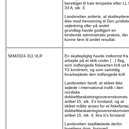
berettiget til halv lempelse efter LL 
33 A, stk. 3.
Landsretten anførte, at skatteyder
ikke med henvisning til Den juridisk
vejledning eller på andet
grundlag havde godtgjort en
bindende administrativ praksis, der
kunne føre til andet resultat.
SKM2024.311.VLR
En skattepligtig havde indkomst fra
arbejde på et skib under (...) flag,
som indfangede fiskearten krill ud f
Y2-kontinent, og som samtidig
forarbejdede den indfangede krill.
Landsretten fandt, at skibet ikke
sejlede i international trafik i den
nordiske
dobbeltbeskatningsoverenskomsts
artikel 15, stk. 3’s forstand, og at
skibet måtte anses for et fiskefartøj 
dobbeltbeskatningsoverenskomste
artikel 15, stk. 4, litra b’s forstand.
Landsretten stadfæstede derfor
byrettens dom, hvorved