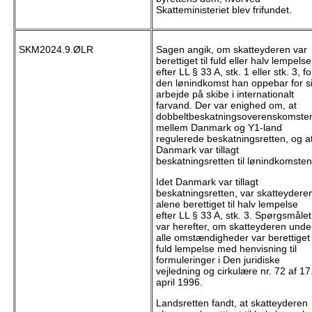
Skatteministeriet blev frifundet.
SKM2024.9.ØLR
Sagen angik, om skatteyderen var
berettiget til fuld eller halv lempelse
efter LL § 33 A, stk. 1 eller stk. 3, fo
den lønindkomst han oppebar for si
arbejde på skibe i internationalt
farvand. Der var enighed om, at
dobbeltbeskatningsoverenskomste
mellem Danmark og Y1-land
regulerede beskatningsretten, og a
Danmark var tillagt
beskatningsretten til lønindkomste
Idet Danmark var tillagt
beskatningsretten, var skatteydere
alene berettiget til halv lempelse
efter LL § 33 A, stk. 3. Spørgsmålet
var herefter, om skatteyderen unde
alle omstændigheder var berettiget t
fuld lempelse med henvisning til
formuleringer i Den juridiske
vejledning og cirkulære nr. 72 af 17
april 1996.
Landsretten fandt, at skatteyderen