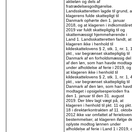
aktieløn og dels af
fratrædelsesgodtgørelse.
Landsskatteretten lagde til grund, a
klagerens fulde skattepligt til
Danmark ophørte den 1. januar
2018, og at klageren i indkomståret
2019 var fuldt skattepligtig til og
skattemæssigt hjemmehørende i
Land 1. Landsskatteretten fandt, at
klageren ikke i henhold til
kildeskattelovens § 2, stk. 1, nr. 1, 
pkt., var begrænset skattepligtig til
Danmark af en forholdsmæssig del
af den løn, som han havde modtag
under afholdelse af ferie i 2019, og
at klageren ikke i henhold til
kildeskattelovens § 2, stk. 1, nr. 1, 
pkt., var begrænset skattepligtig til
Danmark af den løn, som han hav
modtaget i opsigelsesperioden fra
den 1. januar til den 31. august
2019. Der blev lagt vægt på, at
klageren i henhold til pkt. 11 og pkt.
18 i direktørkontrakten af 11. oktob
2012 ikke var omfattet af ferieloven
bestemmelser, at klageren ifølge d
oplyste modtog lønnen under
afholdelse af ferie i Land 1 i 2019, 