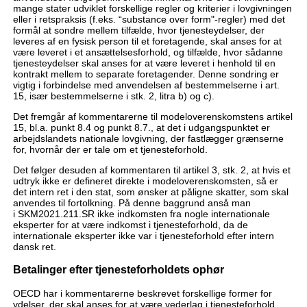
mange stater udviklet forskellige regler og kriterier i lovgivningen
eller i retspraksis (f.eks. “substance over form"-regler) med det
formål at sondre mellem tilfælde, hvor tjenesteydelser, der
leveres af en fysisk person til et foretagende, skal anses for at
være leveret i et ansættelsesforhold, og tilfælde, hvor sådanne
tjenesteydelser skal anses for at være leveret i henhold til en
kontrakt mellem to separate foretagender. Denne sondring er
vigtig i forbindelse med anvendelsen af bestemmelserne i art.
15, især bestemmelserne i stk. 2, litra b) og c).
Det fremgår af kommentarerne til modeloverenskomstens artikel
15, bl.a. punkt 8.4 og punkt 8.7., at det i udgangspunktet er
arbejdslandets nationale lovgivning, der fastlægger grænserne
for, hvornår der er tale om et tjenesteforhold.
Det følger desuden af kommentaren til artikel 3, stk. 2, at hvis et
udtryk ikke er defineret direkte i modeloverenskomsten, så er
det intern ret i den stat, som ønsker at påligne skatter, som skal
anvendes til fortolkning. På denne baggrund anså man
i SKM2021.211.SR ikke indkomsten fra nogle internationale
eksperter for at være indkomst i tjenesteforhold, da de
internationale eksperter ikke var i tjenesteforhold efter intern
dansk ret.
Betalinger efter tjenesteforholdets ophør
OECD har i kommentarerne beskrevet forskellige former for
ydelser, der skal anses for at være vederlag i tjenesteforhold,