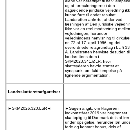
alene var berettiget til halv lempels
og at formuleringerne i den
dagældende juridiske vejledning ik
kunne føre til andet resultat.
Landsretten anførte, at der ved
læsningen af Den juridiske vejledni
ikke var en reel modsætning melle
vejledningen, herunder
vejledningens henvisning til cirkulæ
nr. 72 af 17. april 1996, og det
overordnede retsgrundlag i LL § 33
A. Landsretten henviste desuden til
landsrettens dom i
SKM2023.341.ØLR, hvor
skatteyderen havde støttet et
synspunkt om fuld lempelse på
lignende argumentation.
Landsskatteretsafgørelser
►SKM2026.320.LSR◄
►Sagen angik, om klageren i
indkomståret 2019 var begrænset
skattepligtig til Danmark dels af løn
under opsigelse, herunder løn und
ferie og kontant bonus, dels af