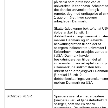
på deltid som professor ved et
universitet i København. Arbejdet fo
det danske universitet foregik
remote, dog med undtagelse af cir
1 uge om året, hvor spørger
arbejdede i Danmark.
Skatterådet kunne bekræfte, at US
ifølge artikel 15, stk. 1 i
dobbeltbeskatningsoverenskomste
mellem Danmark og USA havde
beskatningsretten til den del af
spørgers indkomst fra universitet i
København, hvor arbejdet var udfø
i USA. Danmark havde
beskatningsretten til den del af
indkomsten, hvor arbejdet var udfø
i Danmark, da indkomsten blev
udredt af en arbejdsgiver i Danmar
jf. artikel 15, stk. 2
dobbeltbeskatningsoverenskomste
mellem Danmark og USA.
SKM2023.78.SR
Spørgers svenske medarbejdere
(sælgere) var i et tjenesteforhold til
spørger, som var en dansk
virksomhed. De udførte personligt