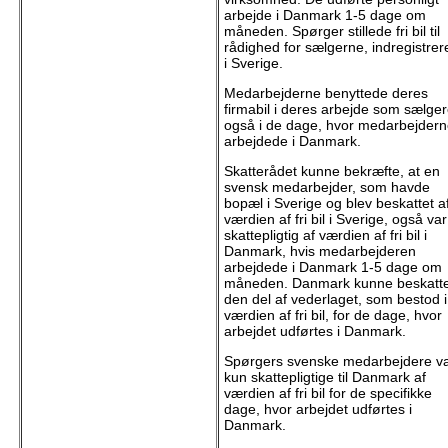
arbejde i Danmark 1-5 dage om
måneden. Spørger stillede fri bil til
rådighed for sælgerne, indregistrer
i Sverige.
Medarbejderne benyttede deres
firmabil i deres arbejde som sælge
også i de dage, hvor medarbejder
arbejdede i Danmark.
Skatterådet kunne bekræfte, at en
svensk medarbejder, som havde
bopæl i Sverige og blev beskattet a
værdien af fri bil i Sverige, også var
skattepligtig af værdien af fri bil i
Danmark, hvis medarbejderen
arbejdede i Danmark 1-5 dage om
måneden. Danmark kunne beskatt
den del af vederlaget, som bestod i
værdien af fri bil, for de dage, hvor
arbejdet udførtes i Danmark.
Spørgers svenske medarbejdere v
kun skattepligtige til Danmark af
værdien af fri bil for de specifikke
dage, hvor arbejdet udførtes i
Danmark.