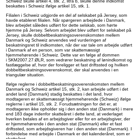
Schweiz skulle artikel 4, stk. 2, litra b, skulle denne indkomst
beskattes i Schweiz ifølge artikel 15, stk. 1.
Filialen i Schweiz udgjorde en del af selskabet på Jersey, som
havde etableret filialen. Når spørgeren arbejdede i Danmark,
blev arbejdet således udført for dette selskab, som hørte
hjemme på Jersey. Selvom arbejdet blev udført for selskabet på
Jersey, skulle dobbeltbeskatningsoverenskomsten mellem
Danmark og Schweiz anvendes ved vurderingen af
beskatningsret til indkomsten, når der var tale om arbejde udført
i Danmark af en person, som var skattemæssigt
hjemmehørende i Schweiz. Dette var en følge af dommen
i SKM2007.27.ØLR, som vedrører beskatning af lønindkomst og
fastlæggelse af, hvor der foreligger et fast driftssted og hvilken
dobbeltbeskatningsoverenskomst, der skal anvendes i en
triangulær situation.
Ifølge reglerne i dobbeltbeskatningsoverenskomsten mellem
Danmark og Schweiz artikel 15, stk. 2, kan arbejde udført i det
andet land (Danmark) stadig beskattes i det land, hvor
modtageren er skattemæssigt hjemmehørende (Schweiz) ifølge
reglerne i artikel 15, stk. 2. Forudsætningen for det er, at
modtageren ikke opholder sig i den anden stat (Danmark) i mere
end 183 dage indenfor skatteåret i dette land, at vederlaget
hverken betales af en arbejdsgiver eller for en arbejdsgiver, der
er hjemmehørende i den anden stat (Danmark) eller et fast
driftssted, som arbejdsgiveren har i den anden stat (Danmark). I
forbindelse med arbejde i Danmark er det kalenderåret, som er
skatteåret.