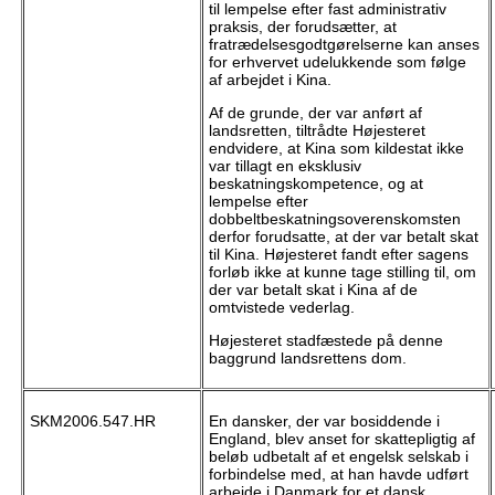
til lempelse efter fast administrativ
praksis, der forudsætter, at
fratrædelsesgodtgørelserne kan anses
for erhvervet udelukkende som følge
af arbejdet i Kina.
Af de grunde, der var anført af
landsretten, tiltrådte Højesteret
endvidere, at Kina som kildestat ikke
var tillagt en eksklusiv
beskatningskompetence, og at
lempelse efter
dobbeltbeskatningsoverenskomsten
derfor forudsatte, at der var betalt skat
til Kina. Højesteret fandt efter sagens
forløb ikke at kunne tage stilling til, om
der var betalt skat i Kina af de
omtvistede vederlag.
Højesteret stadfæstede på denne
baggrund landsrettens dom.
SKM2006.547.HR
En dansker, der var bosiddende i
England, blev anset for skattepligtig af
beløb udbetalt af et engelsk selskab i
forbindelse med, at han havde udført
arbejde i Danmark for et dansk