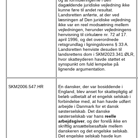
og at formuleringerne i den
dagældende juridiske vejledning ikke
kunne føre til andet resultat.
Landsretten anførte, at der ved
læsningen af Den juridiske vejledning
ikke var en reel modsætning mellem
vejledningen, herunder vejledningens
henvisning til cirkulære nr. 72 af 17.
april 1996, og det overordnede
retsgrundlag i ligningslovens § 33 A.
Landsretten henviste desuden til
landsrettens dom i SKM2023.341.ØLR,
hvor skatteyderen havde støttet et
synspunkt om fuld lempelse på
lignende argumentation.
SKM2006.547.HR
En dansker, der var bosiddende i
England, blev anset for skattepligtig af
beløb udbetalt af et engelsk selskab i
forbindelse med, at han havde udført
arbejde i Danmark for et dansk
søsterselskab. Det danske
søsterselskab var hans
reelle
arbejdsgiver
, og der forelå ikke en
skriftlig ansættelsesaftale mellem
danskeren og det engelske selskab.
Det engelske selskab havde kun