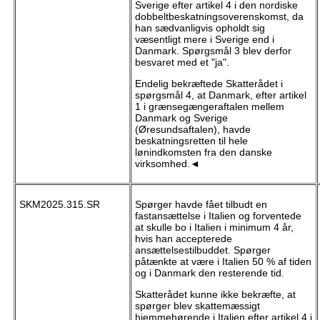
Sverige efter artikel 4 i den nordiske
dobbeltbeskatningsoverenskomst, da
han sædvanligvis opholdt sig
væsentligt mere i Sverige end i
Danmark. Spørgsmål 3 blev derfor
besvaret med et "ja".
Endelig bekræftede Skatterådet i
spørgsmål 4, at Danmark, efter artikel
1 i grænsegængeraftalen mellem
Danmark og Sverige
(Øresundsaftalen), havde
beskatningsretten til hele
lønindkomsten fra den danske
virksomhed.◄
SKM2025.315.SR
Spørger havde fået tilbudt en
fastansættelse i Italien og forventede
at skulle bo i Italien i minimum 4 år,
hvis han accepterede
ansættelsestilbuddet. Spørger
påtænkte at være i Italien 50 % af tiden
og i Danmark den resterende tid.
Skatterådet kunne ikke bekræfte, at
spørger blev skattemæssigt
hjemmehørende i Italien efter artikel 4 i