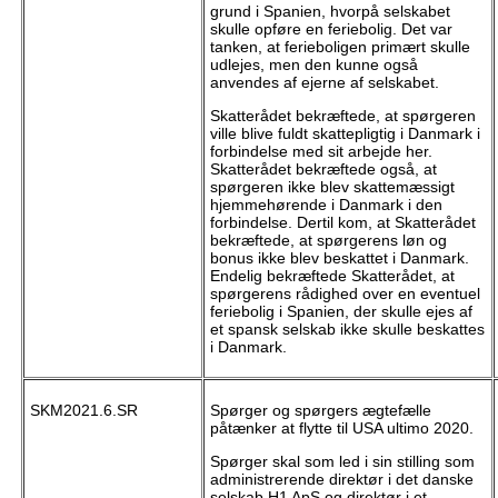
grund i Spanien, hvorpå selskabet
skulle opføre en feriebolig. Det var
tanken, at ferieboligen primært skulle
udlejes, men den kunne også
anvendes af ejerne af selskabet.
Skatterådet bekræftede, at spørgeren
ville blive fuldt skattepligtig i Danmark i
forbindelse med sit arbejde her.
Skatterådet bekræftede også, at
spørgeren ikke blev skattemæssigt
hjemmehørende i Danmark i den
forbindelse. Dertil kom, at Skatterådet
bekræftede, at spørgerens løn og
bonus ikke blev beskattet i Danmark.
Endelig bekræftede Skatterådet, at
spørgerens rådighed over en eventuel
feriebolig i Spanien, der skulle ejes af
et spansk selskab ikke skulle beskattes
i Danmark.
SKM2021.6.SR
Spørger og spørgers ægtefælle
påtænker at flytte til USA ultimo 2020.
Spørger skal som led i sin stilling som
administrerende direktør i det danske
selskab H1 ApS og direktør i et