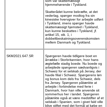
som var skattemæssigt
hjemmehørende i Tyskland.
Skatterådet kunne bekræfte, at det
vederlag, spørger modtog fra sin
kinesiske hvervgiver for arbejde udført
i Tyskland, imens spørger havde
skattemæssigt hjemsted i Tyskland,
kun kunne beskattes i Tyskland, jf.
artikel 15, stk. 1, i
dobbeltbeskatningsoverenskomsten
mellem Danmark og Tyskland.
SKM2021.647.SR
Spørgeren havde tidligere boet en
årrække i Storbritannien, hvor hans
ægtefælle stadig boede. Nu boede og
arbejdede spørgeren sædvanligvis i
Schweiz for et selskab på Jersey, der
havde filial i Schweiz. Spørgerens løn
og bonus kom dels fra Schweiz, dels
fra Jersey. Spørgeren påtænkte at
arbejde i forbindelse med ferie i
Danmark, hvor han ville anvende sit
sommerhus her i landet. Spørgeren
påtænkte også at være medstifter af et
selskab i Spanien, som i givet fald ville
blive stiftet med det formål at købe en