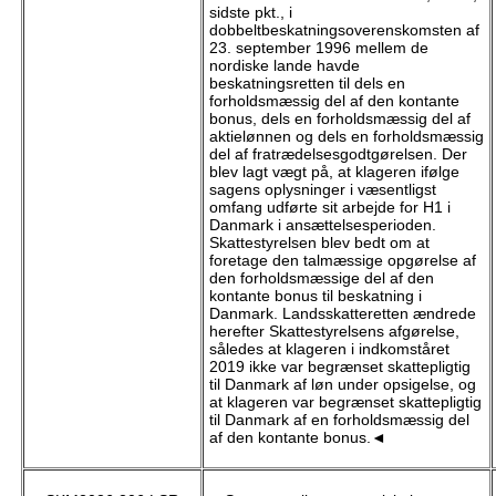
sidste pkt., i
dobbeltbeskatningsoverenskomsten af
23. september 1996 mellem de
nordiske lande havde
beskatningsretten til dels en
forholdsmæssig del af den kontante
bonus, dels en forholdsmæssig del af
aktielønnen og dels en forholdsmæssig
del af fratrædelsesgodtgørelsen. Der
blev lagt vægt på, at klageren ifølge
sagens oplysninger i væsentligst
omfang udførte sit arbejde for H1 i
Danmark i ansættelsesperioden.
Skattestyrelsen blev bedt om at
foretage den talmæssige opgørelse af
den forholdsmæssige del af den
kontante bonus til beskatning i
Danmark. Landsskatteretten ændrede
herefter Skattestyrelsens afgørelse,
således at klageren i indkomståret
2019 ikke var begrænset skattepligtig
til Danmark af løn under opsigelse, og
at klageren var begrænset skattepligtig
til Danmark af en forholdsmæssig del
af den kontante bonus.◄