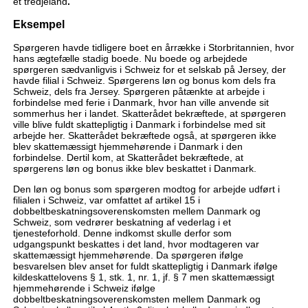
et tredjeland
.
Eksempel
Spørgeren havde tidligere boet en årrække i Storbritannien, hvor
hans ægtefælle stadig boede. Nu boede og arbejdede
spørgeren sædvanligvis i Schweiz for et selskab på Jersey, der
havde filial i Schweiz. Spørgerens løn og bonus kom dels fra
Schweiz, dels fra Jersey. Spørgeren påtænkte at arbejde i
forbindelse med ferie i Danmark, hvor han ville anvende sit
sommerhus her i landet. Skatterådet bekræftede, at spørgeren
ville blive fuldt skattepligtig i Danmark i forbindelse med sit
arbejde her. Skatterådet bekræftede også, at spørgeren ikke
blev skattemæssigt hjemmehørende i Danmark i den
forbindelse. Dertil kom, at Skatterådet bekræftede, at
spørgerens løn og bonus ikke blev beskattet i Danmark.
Den løn og bonus som spørgeren modtog for arbejde udført i
filialen i Schweiz, var omfattet af artikel 15 i
dobbeltbeskatningsoverenskomsten mellem Danmark og
Schweiz, som vedrører beskatning af vederlag i et
tjenesteforhold. Denne indkomst skulle derfor som
udgangspunkt beskattes i det land, hvor modtageren var
skattemæssigt hjemmehørende. Da spørgeren ifølge
besvarelsen blev anset for fuldt skattepligtig i Danmark ifølge
kildeskattelovens § 1, stk. 1, nr. 1, jf. § 7 men skattemæssigt
hjemmehørende i Schweiz ifølge
dobbeltbeskatningsoverenskomsten mellem Danmark og