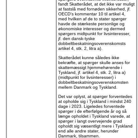
fandt Skatterådet, at det ikke var muligt
at fastslå med fornøden sikkerhed, jf.
OECD’s kommentar 10 til artikel 4,
med hvilken af de to stater spørger
havde de stærkeste personlige og
økonomiske interesser og dermed
spørgers midtpunkt for livsinteresser,
jf. den dansk-tyske
dobbeltbeskatningsoverenskomsts
artikel 4, stk. 2, litra a).
Skatterådet kunne således ikke
bekræfte, at spørger skulle anses for
skattemæssigt hjemmehørende i
Tyskland, jf. artikel 4, stk. 2, litra a)
(midtpunkt for livsinteresser) i
dobbeltbeskatningsoverenskomsten
mellem Danmark og Tyskland.
Det var oplyst, at spørger forventedes
at opholde sig i Tyskland i mindst 240
dage i 2023. Ligeledes forventede
spørger i de efterfølgende år og så
længe opholdet i Tyskland varede, at
spørger i langt overvejende grad
opholdt sig væsentligt mere i Tyskland
end alle andre stater, herunder
Danmark, tilsammen.