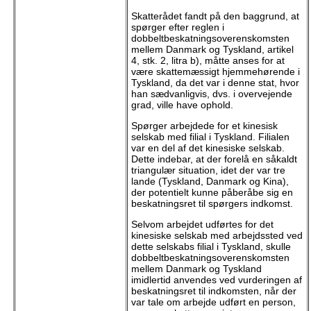
Skatterådet fandt på den baggrund, at
spørger efter reglen i
dobbeltbeskatningsoverenskomsten
mellem Danmark og Tyskland, artikel
4, stk. 2, litra b), måtte anses for at
være skattemæssigt hjemmehørende i
Tyskland, da det var i denne stat, hvor
han sædvanligvis, dvs. i overvejende
grad, ville have ophold.
Spørger arbejdede for et kinesisk
selskab med filial i Tyskland. Filialen
var en del af det kinesiske selskab.
Dette indebar, at der forelå en såkaldt
triangulær situation, idet der var tre
lande (Tyskland, Danmark og Kina),
der potentielt kunne påberåbe sig en
beskatningsret til spørgers indkomst.
Selvom arbejdet udførtes for det
kinesiske selskab med arbejdssted ved
dette selskabs filial i Tyskland, skulle
dobbeltbeskatningsoverenskomsten
mellem Danmark og Tyskland
imidlertid anvendes ved vurderingen af
beskatningsret til indkomsten, når der
var tale om arbejde udført en person,