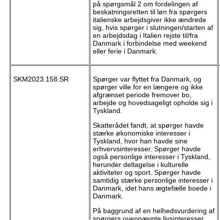
på spørgsmål 2 om fordelingen af
beskatningsretten til løn fra spørgers
italienske arbejdsgiver ikke ændrede
sig, hvis spørger i slutningen/starten af
en arbejdsdag i Italien rejste til/fra
Danmark i forbindelse med weekend
eller ferie i Danmark.
SKM2023.158.SR
Spørger var flyttet fra Danmark, og
spørger ville for en længere og ikke
afgrænset periode fremover bo,
arbejde og hovedsageligt opholde sig i
Tyskland.
Skatterådet fandt, at spørger havde
stærke økonomiske interesser i
Tyskland, hvor han havde sine
erhvervsinteresser. Spørger havde
også personlige interesser i Tyskland,
herunder deltagelse i kulturelle
aktiviteter og sport. Spørger havde
samtidig stærke personlige interesser i
Danmark, idet hans ægtefælle boede i
Danmark.
På baggrund af en helhedsvurdering af
spørgers ovennævnte livsinteresser,