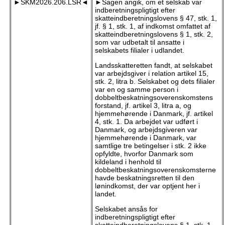
►SKM2026.206.LSR◄
►Sagen angik, om et selskab var
indberetningspligtigt efter
skatteindberetningslovens § 47, stk. 1,
jf. § 1, stk. 1, af indkomst omfattet af
skatteindberetningslovens § 1, stk. 2,
som var udbetalt til ansatte i
selskabets filialer i udlandet.
Landsskatteretten fandt, at selskabet
var arbejdsgiver i relation artikel 15,
stk. 2, litra b. Selskabet og dets filialer
var en og samme person i
dobbeltbeskatningsoverenskomstens
forstand, jf. artikel 3, litra a, og
hjemmehørende i Danmark, jf. artikel
4, stk. 1. Da arbejdet var udført i
Danmark, og arbejdsgiveren var
hjemmehørende i Danmark, var
samtlige tre betingelser i stk. 2 ikke
opfyldte, hvorfor Danmark som
kildeland i henhold til
dobbeltbeskatningsoverenskomsterne
havde beskatningsretten til den
lønindkomst, der var optjent her i
landet.
Selskabet ansås for
indberetningspligtigt efter