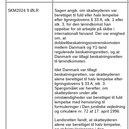
SKM2024.9.ØLR
Sagen angik, om skatteyderen var
berettiget til fuld eller halv lempelse
efter ligningslovens § 33 A, stk. 1 eller
stk. 3, for den lønindkomst han
oppebar for sit arbejde på skibe i
internationalt farvand. Der var enighed
om, at
dobbeltbeskatningsoverenskomsten
mellem Danmark og Y1-land
regulerede beskatningsretten, og at
Danmark var tillagt beskatningsretten
til lønindkomsten.
Idet Danmark var tillagt
beskatningsretten, var skatteyderen
alene berettiget til halv lempelse efter
ligningslovens § 33 A, stk. 3.
Spørgsmålet var herefter, om
skatteyderen under alle
omstændigheder var berettiget til fuld
lempelse med henvisning til
formuleringer i Den juridiske vejledning
og cirkulære nr. 72 af 17. april 1996.
Landsretten fandt, at skatteyderen
alene var berettiget til halv lempelse,