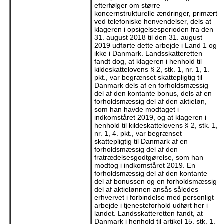
efterfølger om større
koncernstrukturelle ændringer, primært
ved telefoniske henvendelser, dels at
klageren i opsigelsesperioden fra den
31. august 2018 til den 31. august
2019 udførte dette arbejde i Land 1 og
ikke i Danmark. Landsskatteretten
fandt dog, at klageren i henhold til
kildeskattelovens § 2, stk. 1, nr. 1, 1.
pkt., var begrænset skattepligtig til
Danmark dels af en forholdsmæssig
del af den kontante bonus, dels af en
forholdsmæssig del af den aktieløn,
som han havde modtaget i
indkomståret 2019, og at klageren i
henhold til kildeskattelovens § 2, stk. 1,
nr. 1, 4. pkt., var begrænset
skattepligtig til Danmark af en
forholdsmæssig del af den
fratrædelsesgodtgørelse, som han
modtog i indkomståret 2019. En
forholdsmæssig del af den kontante
del af bonussen og en forholdsmæssig
del af aktielønnen ansås således
erhvervet i forbindelse med personligt
arbejde i tjenesteforhold udført her i
landet. Landsskatteretten fandt, at
Danmark i henhold til artikel 15, stk. 1,