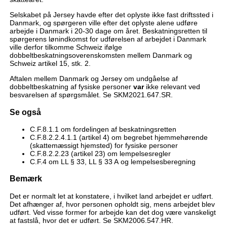
Selskabet på Jersey havde efter det oplyste ikke fast driftssted i
Danmark, og spørgeren ville efter det oplyste alene udføre
arbejde i Danmark i 20-30 dage om året. Beskatningsretten til
spørgerens lønindkomst for udførelsen af arbejdet i Danmark
ville derfor tilkomme Schweiz ifølge
dobbeltbeskatningsoverenskomsten mellem Danmark og
Schweiz artikel 15, stk. 2.
Aftalen mellem Danmark og Jersey om undgåelse af
dobbeltbeskatning af fysiske personer
var
ikke relevant ved
besvarelsen af spørgsmålet. Se SKM2021.647.SR.
Se også
C.F.8.1.1 om fordelingen af beskatningsretten
C.F.8.2.2.4.1.1 (artikel 4) om begrebet hjemmehørende
(skattemæssigt hjemsted) for fysiske personer
C.F.8.2.2.23 (artikel 23) om lempelsesregler
C.F.4 om LL § 33, LL § 33 A og lempelsesberegning
Bemærk
Det er normalt let at konstatere, i hvilket land arbejdet er udført.
Det afhænger af, hvor personen opholdt sig, mens arbejdet blev
udført. Ved visse former for arbejde kan det dog være vanskeligt
at fastslå, hvor det er udført. Se SKM2006.547.HR.