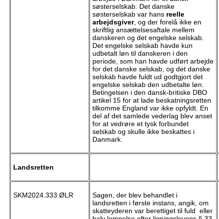
søsterselskab. Det danske
søsterselskab var hans
reelle
arbejdsgiver
, og der forelå ikke en
skriftlig ansættelsesaftale mellem
danskeren og det engelske selskab.
Det engelske selskab havde kun
udbetalt løn til danskeren i den
periode, som han havde udført arbejde
for det danske selskab, og det danske
selskab havde fuldt ud godtgjort det
engelske selskab den udbetalte løn.
Betingelsen i den dansk-britiske DBO
artikel 15 for at lade beskatningsretten
tilkomme England var ikke opfyldt. En
del af det samlede vederlag blev anset
for at vedrøre et tysk forbundet
selskab og skulle ikke beskattes i
Danmark.
Landsretten
SKM2024.333.ØLR
Sagen, der blev behandlet i
landsretten i første instans, angik, om
skatteyderen var berettiget til fuld eller
halv lempelse efter ligningslovens § 33