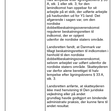
A, stk. 1 eller stk. 3, for den
lønindkomst han oppebar for sit
arbejde på et skib, der udførte arbejde
på havbunden ud for Y1-land. Det
afgørende i sagen var, om den
nordiske
dobbeltbeskatningsoverenskomst
regulerer beskatningsretten til
indkomst, der er optjent
udenfor de nordiske staters område.
Landsretten fandt, at Danmark var
tillagt beskatningsretten til indkomsten i
henhold til den nordiske
dobbeltbeskatningsoverenskomst,
selvom arbejdet var udført udenfor de
nordiske staters område. Skatteyderen
var derfor alene berettiget til halv
lempelse efter ligningslovens § 33 A,
stk. 3.
Landsretten anførte, at skatteyderen
ikke med henvisning til Den juridiske
vejledning eller på andet
grundlag havde godtgjort en bindende
administrativ praksis, der kunne føre til
andet resultat.