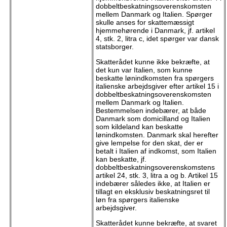
dobbeltbeskatningsoverenskomsten
mellem Danmark og Italien. Spørger
skulle anses for skattemæssigt
hjemmehørende i Danmark, jf. artikel
4, stk. 2, litra c, idet spørger var dansk
statsborger.
Skatterådet kunne ikke bekræfte, at
det kun var Italien, som kunne
beskatte lønindkomsten fra spørgers
italienske arbejdsgiver efter artikel 15 i
dobbeltbeskatningsoverenskomsten
mellem Danmark og Italien.
Bestemmelsen indebærer, at både
Danmark som domicilland og Italien
som kildeland kan beskatte
lønindkomsten. Danmark skal herefter
give lempelse for den skat, der er
betalt i Italien af indkomst, som Italien
kan beskatte, jf.
dobbeltbeskatningsoverenskomstens
artikel 24, stk. 3, litra a og b. Artikel 15
indebærer således ikke, at Italien er
tillagt en eksklusiv beskatningsret til
løn fra spørgers italienske
arbejdsgiver.
Skatterådet kunne bekræfte, at svaret