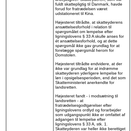
fuldt skattepligtig til Danmark, havde
forud for fratrædelsen været
udstationeret til Kina.
Højesteret tiltrådte, at skatteyderens
ansættelsesforhold i relation til
spørgsmålet om lempelse efter
ligningslovens § 33 A skulle anses for
ét ansættelsesforhold, og at dette
spørgsmål ikke gav grundlag for at
forelægge spørgsmål herom for
Domstolen.
Højesteret tiltrådte endvidere, at der
ikke var grundlag for at indrømme
skatteyderen yderligere lempelse for
løn i opsigelsesperioden, end det som
Skatteministeriet anerkendte for
landsretten.
Højesteret fandt - i modsætning til
landsretten - at
fratrædelsesgodtgørelser efter
ligningslovens ordlyd og forarbejder
som udgangspunkt ikke er omfattet af
adgangen til lempelse efter
ligningslovens § 33 A, stk. 1.
Skatteyderen var heller ikke berettiget