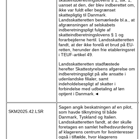
skatteindberetningslovens § 1, stk. 1,
uanset at den, der blev indberettet om,
ikke var fuldt eller begrænset
skattepligtig til Danmark.
Landsskatteretten bemærkede bl.a., at
afgrænsningen af selskabets
indberetningspligt fulgte af
skatteindberetningslovens § 1 og
forarbejderne hertil. Landsskatteretten
fandt, at der ikke forelå et brud på EU-
retten, herunder den frie etableringsret
i TEUF-artikel 49.
Landsskatteretten stadfæstede
herefter Skattestyrelsens afgørelse om
indberetningspligt på alle ansatte i
udenlandske filialer, samt
indeholdelsespligt af skatter i
forbindelse med udbetaling af løn
optjent i Danmark.◄
Sagen angik beskatningen af en pilot,
SKM2025.42.LSR
som havde tilknytning til både
Danmark, Tyskland og Italien.
Landsskatteretten fandt, at der skulle
foretages en samlet helhedsvurdering
af klagerens centrum for livsinteresser
også i tilfælde, hvor klagerens