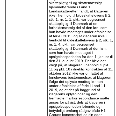
skattepligtig til og skattemæssigt
hjemmehørende i Land 1.
Landsskatteretten fandt, at klageren
ikke i henhold til kildeskattelovens § 2,
stk. 1, nr. 1, 1. pkt., var begrænset
skattepligtig til Danmark af en
forholdsmæssig del af den løn, som
han havde modtaget under afholdelse
af ferie i 2019, og at klageren ikke i
henhold til kildeskattelovens § 2, stk. 1,
nr. 1, 4. pkt., var begrænset
skattepligtig til Danmark af den løn,
som han havde modtaget i
opsigelsesperioden fra den 1. januar til
den 31. august 2019. Der blev lagt
vægt på, at klageren i henhold til pkt.
11 og pkt. 18 i direktørkontrakten af 11.
oktober 2012 ikke var omfattet af
ferielovens bestemmelser, at klageren
ifølge det oplyste modtog lønnen
under afholdelse af ferie i Land 1 i
2019, og at det på baggrund af
klagerens oplysninger og den
fremlagte mailkorrespondance måtte
anses for påvist, dels at klageren i
opsigelsesperioden løbende og i
betydeligt omfang rådgav både H1
Groups koncernchef og sin egen