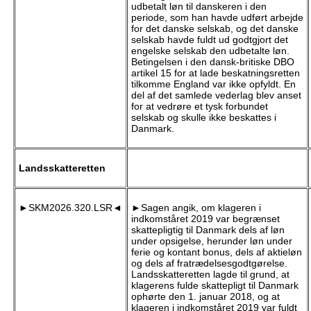
udbetalt løn til danskeren i den
periode, som han havde udført arbejde
for det danske selskab, og det danske
selskab havde fuldt ud godtgjort det
engelske selskab den udbetalte løn.
Betingelsen i den dansk-britiske DBO
artikel 15 for at lade beskatningsretten
tilkomme England var ikke opfyldt. En
del af det samlede vederlag blev anset
for at vedrøre et tysk forbundet
selskab og skulle ikke beskattes i
Danmark.
Landsskatteretten
►SKM2026.320.LSR◄
►Sagen angik, om klageren i
indkomståret 2019 var begrænset
skattepligtig til Danmark dels af løn
under opsigelse, herunder løn under
ferie og kontant bonus, dels af aktieløn
og dels af fratrædelsesgodtgørelse.
Landsskatteretten lagde til grund, at
klagerens fulde skattepligt til Danmark
ophørte den 1. januar 2018, og at
klageren i indkomståret 2019 var fuldt