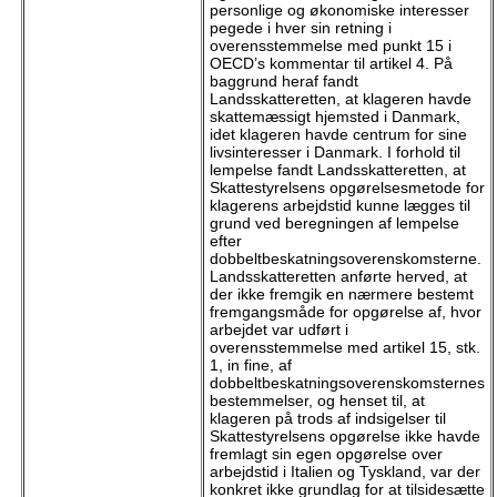
personlige og økonomiske interesser
pegede i hver sin retning i
overensstemmelse med punkt 15 i
OECD’s kommentar til artikel 4. På
baggrund heraf fandt
Landsskatteretten, at klageren havde
skattemæssigt hjemsted i Danmark,
idet klageren havde centrum for sine
livsinteresser i Danmark. I forhold til
lempelse fandt Landsskatteretten, at
Skattestyrelsens opgørelsesmetode for
klagerens arbejdstid kunne lægges til
grund ved beregningen af lempelse
efter
dobbeltbeskatningsoverenskomsterne.
Landsskatteretten anførte herved, at
der ikke fremgik en nærmere bestemt
fremgangsmåde for opgørelse af, hvor
arbejdet var udført i
overensstemmelse med artikel 15, stk.
1, in fine, af
dobbeltbeskatningsoverenskomsternes
bestemmelser, og henset til, at
klageren på trods af indsigelser til
Skattestyrelsens opgørelse ikke havde
fremlagt sin egen opgørelse over
arbejdstid i Italien og Tyskland, var der
konkret ikke grundlag for at tilsidesætte