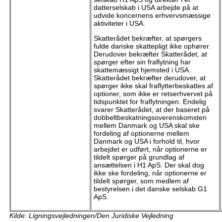
datterselskab i USA arbejde på at
udvide koncernens erhvervsmæssige
aktiviteter i USA.
Skatterådet bekræfter, at spørgers
fulde danske skattepligt ikke ophører.
Derudover bekræfter Skatterådet, at
spørger efter sin fraflytning har
skattemæssigt hjemsted i USA.
Skatterådet bekræfter derudover, at
spørger ikke skal fraflytterbeskattes af
optioner, som ikke er retserhvervet på
tidspunktet for fraflytningen. Endelig
svarer Skatterådet, at der baseret på
dobbeltbeskatningsoverenskomsten
mellem Danmark og USA skal ske
fordeling af optionerne mellem
Danmark og USA i forhold til, hvor
arbejdet er udført, når optionerne er
tildelt spørger på grundlag af
ansættelsen i H1 ApS. Der skal dog
ikke ske fordeling, når optionerne er
tildelt spørger, som medlem af
bestyrelsen i det danske selskab G1
ApS.
Kilde: Ligningsvejledningen/Den Juridiske Vejledning