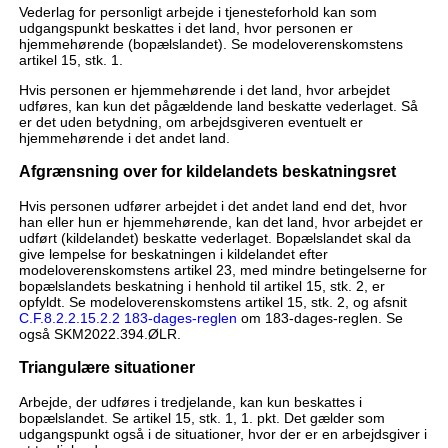
Vederlag for personligt arbejde i tjenesteforhold kan som
udgangspunkt beskattes i det land, hvor personen er
hjemmehørende (bopælslandet). Se modeloverenskomstens
artikel 15, stk. 1.
Hvis personen er hjemmehørende i det land, hvor arbejdet
udføres, kan kun det pågældende land beskatte vederlaget. Så
er det uden betydning, om arbejdsgiveren eventuelt er
hjemmehørende i det andet land.
Afgrænsning over for kildelandets beskatningsret
Hvis personen udfører arbejdet i det andet land end det, hvor
han eller hun er hjemmehørende, kan det land, hvor arbejdet er
udført (kildelandet) beskatte vederlaget. Bopælslandet skal da
give lempelse for beskatningen i kildelandet efter
modeloverenskomstens artikel 23, med mindre betingelserne for
bopælslandets beskatning i henhold til artikel 15, stk. 2, er
opfyldt. Se modeloverenskomstens artikel 15, stk. 2, og afsnit
C.F.8.2.2.15.2.2 183-dages-reglen
om 183-dages-reglen. Se
også SKM2022.394.ØLR.
Triangulære situationer
Arbejde, der udføres i tredjelande, kan kun beskattes i
bopælslandet. Se artikel 15, stk. 1, 1. pkt. Det gælder som
udgangspunkt også i de situationer, hvor der er en arbejdsgiver i