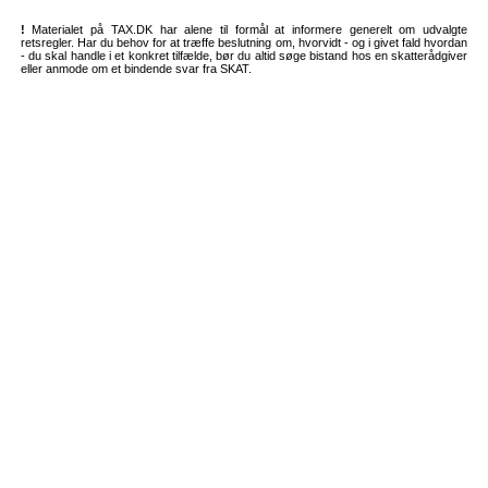
!
Materialet på TAX.DK har alene til formål at informere generelt om udvalgte
retsregler. Har du behov for at træffe beslutning om, hvorvidt - og i givet fald hvordan
- du skal handle i et konkret tilfælde, bør du altid søge bistand hos en skatterådgiver
eller anmode om et bindende svar fra SKAT.