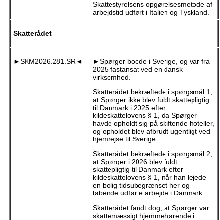
Skattestyrelsens opgørelsesmetode af
arbejdstid udført i Italien og Tyskland.
Skatterådet
►SKM2026.281.SR◄
►Spørger boede i Sverige, og var fra
2025 fastansat ved en dansk
virksomhed.
Skatterådet bekræftede i spørgsmål 1,
at Spørger ikke blev fuldt skattepligtig
til Danmark i 2025 efter
kildeskattelovens § 1, da Spørger
havde opholdt sig på skiftende hoteller,
og opholdet blev afbrudt ugentligt ved
hjemrejse til Sverige.
Skatterådet bekræftede i spørgsmål 2,
at Spørger i 2026 blev fuldt
skattepligtig til Danmark efter
kildeskattelovens § 1, når han lejede
en bolig tidsubegrænset her og
løbende udførte arbejde i Danmark.
Skatterådet fandt dog, at Spørger var
skattemæssigt hjemmehørende i