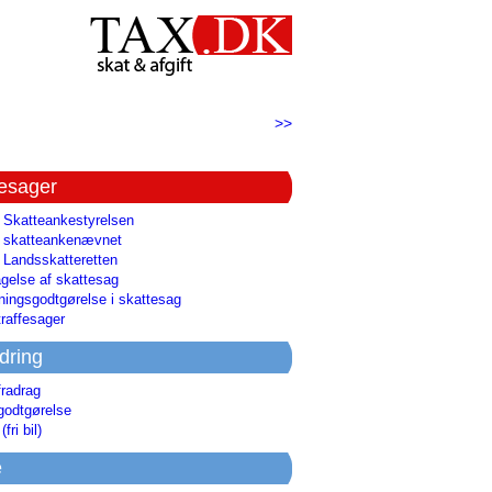
>>
tesager
l Skatteankestyrelsen
il skatteankenævnet
l Landsskatteretten
gelse af skattesag
ingsgodtgørelse i skattesag
raffesager
dring
fradrag
godtgørelse
(fri bil)
e