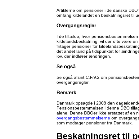
Artiklerne om pensioner i de danske DBO'er 
omfang kildelandet en beskatningsret til u
Overgangsregler
I de tilfælde, hvor pensionsbestemmelsen
kildelandsbeskatning, vil der ofte være 
fritager pensioner for kildelandsbeskatni
det andet land på tidspunktet for ændring
lov, der indfører ændringen.
Se også
Se også afsnit C.F.9.2 om pensionsbestem
overgangsregler.
Bemærk
Danmark opsagde i 2008 den dagældende 
Pensionsbestemmelsen i denne DBO tillagd
alene. Denne DBOer ikke erstattet af en n
overgangsbestemmelserne
om overgangsr
som modtager pensioner fra Danmark.
Beskatningsret til 