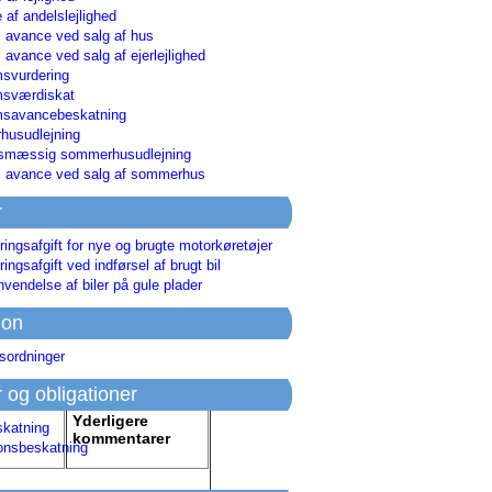
 af andelslejlighed
i avance ved salg af hus
i avance ved salg af ejerlejlighed
svurdering
msværdiskat
savancebeskatning
usudlejning
smæssig sommerhusudlejning
ri avance ved salg af sommerhus
r
ringsafgift for nye og brugte motorkøretøjer
ringsafgift ved indførsel af brugt bil
nvendelse af biler på gule plader
ion
sordninger
r og obligationer
Yderligere
skatning
kommentarer
ionsbeskatning