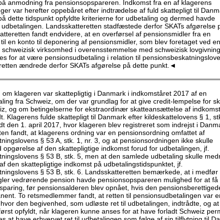
r på anmodning fra pensionsopspareren. Indkomst fra en af klagerens
er var herefter oppebåret efter indtrædelse af fuld skattepligt til Danm
på dette tidspunkt opfyldte kriterierne for udbetaling og dermed havde
il udbetalingen. Landsskatteretten stadfæstede derfor SKATs afgørelse 
tteretten fandt endvidere, at en overførsel af pensionsmidler fra en
il en konto til deponering af pensionsmidler, som blev foretaget ved e
n schweizisk virksomhed i overensstemmelse med schweizisk lovgivnin
s for at være pensionsudbetaling i relation til pensionsbeskatningslov
retten ændrede derfor SKATs afgørelse på dette punkt.◄
om klageren var skattepligtig i Danmark i indkomståret 2017 af en
ing fra Schweiz, om der var grundlag for at give credit-lempelse for sk
eiz, og om betingelserne for ekstraordinær skatteansættelse af indkoms
t. Klagerens fulde skattepligt til Danmark efter kildeskattelovens § 1, stk
dt den 1. april 2017, hvor klageren blev registreret som indrejst i Danm
ten fandt, at klagerens ordning var en pensionsordning omfattet af
ingslovens § 53 A, stk. 1, nr. 3, og at pensionsordningen ikke skulle
pgørelse af den skattepligtige indkomst forud for udbetalingen, jf.
ningslovens § 53 B, stk. 5, men at den samlede udbetaling skulle me
f den skattepligtige indkomst på udbetalingstidspunktet, jf.
ningslovens § 53 B, stk. 6. Landsskatteretten bemærkede, at i medfør 
gler vedrørende pension havde pensionsopspareren mulighed for at få 
sparing, før pensionsalderen blev opnået, hvis den pensionsberettigede
ent. To retsmedlemmer fandt, at retten til pensionsudbetalingen var e
 hvor den begivenhed, som udløste ret til udbetalingen, indtrådte, og a
først opfyldt, når klageren kunne anses for at have forladt Schweiz pe
s at have erhvervet ret til udbetalingen som følge af sin tilflytning til 