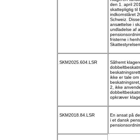
den 1. april 20
skattepligtig t
indkomståret 20
Schweiz. Disse
ansættelse i sk
undladelse af a
pensionsordnin
fristerne i henh
Skattestyrelsen
SKM2025.604.LSR
Såfremt klager
dobbeltbeskatn
beskatningsrett
ikke er tale om
beskatningsret
2, ikke anvende
dobbeltbeskatn
opkræver klage
SKM2018.84.LSR
En ansat på de
i et dansk pens
pensionsordni