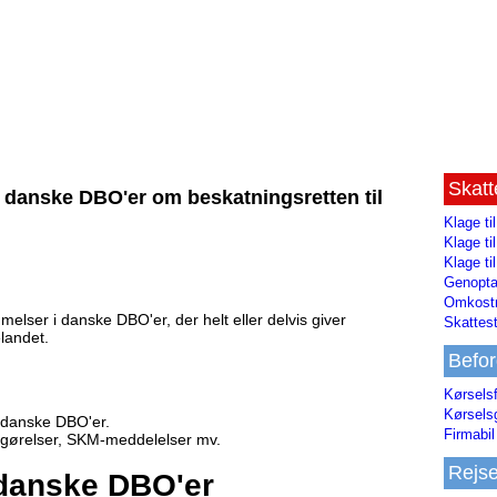
Skat
i danske DBO'er om beskatningsretten til
Klage ti
Klage t
Klage ti
Genopta
Omkostn
melser i danske DBO'er, der helt eller delvis giver
Skattest
elandet.
Befor
Kørsels
Kørsels
e danske DBO'er.
Firmabil 
fgørelser, SKM-meddelelser mv.
Rejs
 danske DBO'er