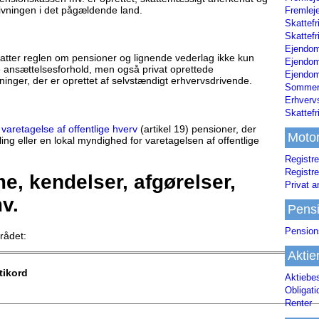
ivningen i det pågældende land.
Fremleje
Skattefr
Skattefr
Ejendom
fatter reglen om pensioner og lignende vederlag ikke kun
Ejendo
gere ansættelsesforhold, men også privat oprettede
Ejendom
inger, der er oprettet af selvstændigt erhvervsdrivende.
Sommerh
Erhverv
Skattef
 varetagelse af offentlige hverv
(artikel 19) pensioner, der
Moto
ling eller en lokal myndighed for varetagelsen af offentlige
Registre
Registre
, kendelser, afgørelser,
Privat a
v.
Pens
Pension
rådet:
Aktie
tikord
Aktiebe
Obligat
Renter