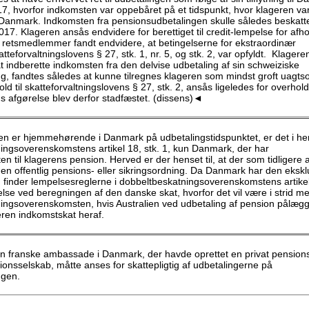
17, hvorfor indkomsten var oppebåret på et tidspunkt, hvor klageren va
il Danmark. Indkomsten fra pensionsudbetalingen skulle således beskatte
17. Klageren ansås endvidere for berettiget til credit-lempelse for afhol
 retsmedlemmer fandt endvidere, at betingelserne for ekstraordinær
atteforvaltningslovens § 27, stk. 1, nr. 5, og stk. 2, var opfyldt. Klagere
t indberette indkomsten fra den delvise udbetaling af sin schweiziske
g, fandtes således at kunne tilregnes klageren som mindst groft uagts
old til skatteforvaltningslovens § 27, stk. 2, ansås ligeledes for overhold
s afgørelse blev derfor stadfæstet. (dissens)◄
en er hjemmehørende i Danmark på udbetalingstidspunktet, er det i hen
ingsoverenskomstens artikel 18, stk. 1, kun Danmark, der har
en til klagerens pension. Herved er der henset til, at der som tidligere 
 en offentlig pensions- eller sikringsordning. Da Danmark har den ekskl
, finder lempelsesreglerne i dobbeltbeskatningsoverenskomstens artikel
lse ved beregningen af den danske skat, hvorfor det vil være i strid m
ingsoverenskomsten, hvis Australien ved udbetaling af pension pålæg
ren indkomstskat heraf.
n franske ambassade i Danmark, der havde oprettet en privat pension
ionsselskab, måtte anses for skattepligtig af udbetalingerne på
ngen.