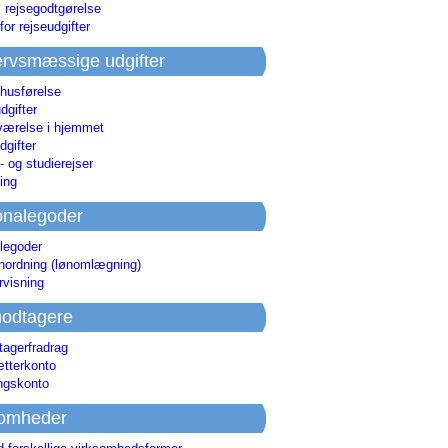
i rejsegodtgørelse
for rejseudgifter
rvsmæssige udgifter
 husførelse
dgifter
værelse i hjemmet
dgifter
 og studierejser
ing
onalegoder
legoder
ønordning (lønomlægning)
rvisning
odtagere
agerfradrag
tterkonto
ingskonto
somheder