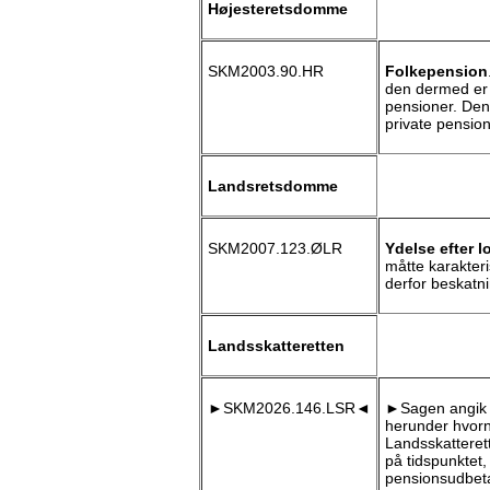
Højesteretsdomme
SKM2003.90.HR
Folkepension
den dermed er 
pensioner. Den 
private pensio
Landsretsdomme
SKM2007.123.ØLR
Ydelse efter l
måtte karakter
derfor beskatni
Landsskatteretten
►SKM2026.146.LSR◄
►Sagen angik b
herunder hvorn
Landsskatterett
på tidspunktet,
pensionsudbeta