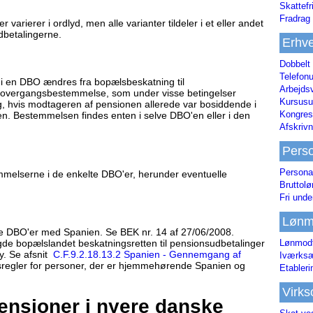
Skattefr
Fradrag 
varierer i ordlyd, men alle varianter tildeler i et eller andet
dbetalingerne.
Erhve
Dobbelt
Telefonu
 i en DBO ændres fra bopælsbeskatning til
Arbejds
en overgangsbestemmelse, som under visse betingelser
Kursusu
ng, hvis modtageren af pensionen allerede var bosiddende i
Kongres-
en. Bestemmelsen findes enten i selve DBO'en eller i den
Afskrivn
Pers
Persona
melserne i de enkelte DBO'er, herunder eventuelle
Bruttol
Fri unde
Lønm
DBO'er med Spanien. Se BEK nr. 14 af 27/06/2008.
Lønmodt
e bopælslandet beskatningsretten til pensionsudbetalinger
y. Se afsnit
C.F.9.2.18.13.2 Spanien - Gennemgang af
Iværksæ
egler for personer, der er hjemmehørende Spanien og
Etabler
Virk
pensioner i nyere danske