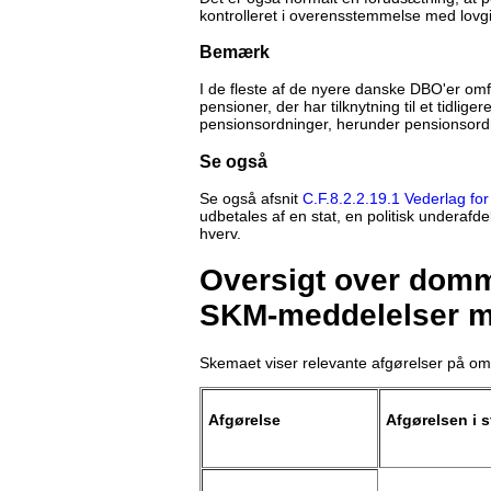
kontrolleret i overensstemmelse med lovg
Bemærk
I de fleste af de nyere danske DBO'er om
pensioner, der har tilknytning til et tidli
pensionsordninger, herunder pensionsordn
Se også
Se også afsnit
C.F.8.2.2.19.1 Vederlag for
udbetales af en stat, en politisk underafde
hverv.
Oversigt over domme
SKM-meddelelser m
Skemaet viser relevante afgørelser på om
Afgørelse
Afgørelsen i s