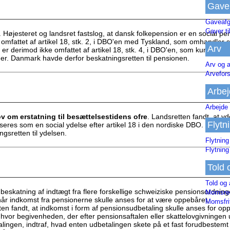
Gave
Gaveafg
Gaver ti
. Højesteret og landsret fastslog, at dansk folkepension er en social pe
omfattet af artikel 18, stk. 2, i DBO'en med Tyskland, som omhandler s
Arv
er derimod ikke omfattet af artikel 18, stk. 4, i DBO'en, som kun vedrø
ner. Danmark havde derfor beskatningsretten til pensionen.
Arv og a
Arvefor
Arbej
Arbejde 
ov om erstatning til besættelsestidens ofre
. Landsretten fandt, at y
Flytn
iseres som en social ydelse efter artikel 18 i den nordiske DBO. Danm
ngsretten til ydelsen.
Flytning
Flytning
Told 
Told og 
eskatning af indtægt fra flere forskellige schweiziske pensionsordning
Momsreg
år indkomst fra pensionerne skulle anses for at være oppebåret.
Momsfri
en fandt, at indkomst i form af pensionsudbetaling skulle anses for op
 hvor begivenheden, der efter pensionsaftalen eller skattelovgivningen 
lingen, indtraf, hvad enten udbetalingen skete på et fast forudbestemt