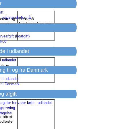
r
ift
l velgørende formål
nsion, og
Se også
ociale
landsretsdommen:
rer
SKM2002.91.VLR
rveafgift (boafgift)
skud
de i udlandet
i udlandet
delsen
ing til og fra Danmark
ark havde
 til udlandet
 til Danmark
og afgift
afgifter for varer købt i udlandet
er,
istrering
tagelse
pebåret
udløste