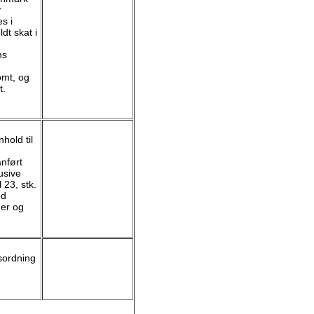
r
s i
dt skat i
ns
omt, og
t.
hold til
anført
usive
 23, stk.
ed
ger og
sordning