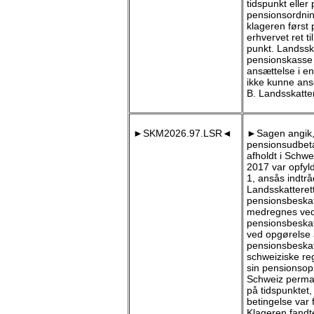
tidspunkt elle
pensionsordning
klageren først 
erhvervet ret t
punkt. Landsska
pensionskasse t
ansættelse i e
ikke kunne anse
B. Landsskatte
►SKM2026.97.LSR◄
►Sagen angik, 
pensionsudbetal
afholdt i Schw
2017 var opfyld
1, ansås indtrå
Landsskatteret
pensionsbeskatn
medregnes ved o
pensionsbeskat
ved opgørelse a
pensionsbeskat
schweiziske re
sin pensionsop
Schweiz perman
på tidspunktet,
betingelse var 
Klageren fandte