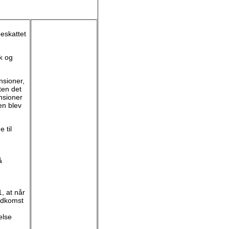
beskattet
k og
nsioner,
ten det
ensioner
en blev
 til
å
 1, at når
ndkomst
else