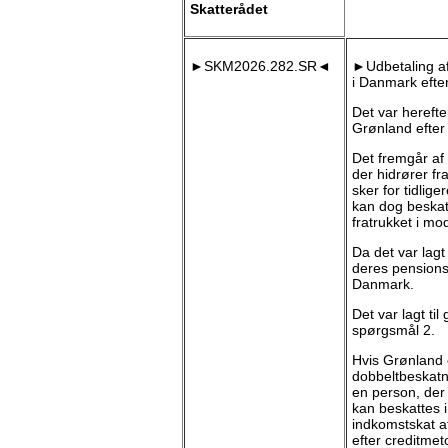
Skatterådet
►SKM2026.282.SR◄
►Udbetaling af 
i Danmark efte
Det var hereft
Grønland efte
Det fremgår af
der hidrører fr
sker for tidlig
kan dog beskat
fratrukket i mo
Da det var lagt
deres pensionso
Danmark.
Det var lagt ti
spørgsmål 2.
Hvis Grønland 
dobbeltbeskatn
en person, der
kan beskattes 
indkomstskat af
efter creditmet