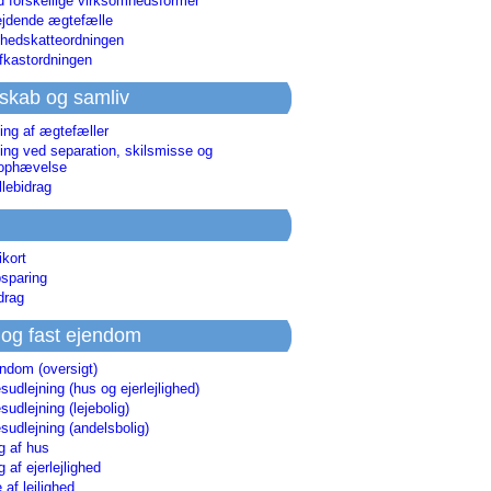
d forskellige virksomhedsformer
jdende ægtefælle
hedskatteordningen
afkastordningen
skab og samliv
ing af ægtefæller
ing ved separation, skilsmisse og
sophævelse
lebidrag
ikort
sparing
drag
 og fast ejendom
endom (oversigt)
udlejning (hus og ejerlejlighed)
udlejning (lejebolig)
udlejning (andelsbolig)
g af hus
g af ejerlejlighed
 af lejlighed