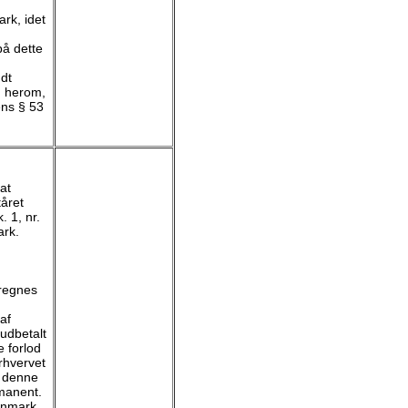
ark, idet
på dette
ndt
g herom,
ens § 53
at
tåret
. 1, nr.
ark.
dregnes
af
udbetalt
 forlod
rhvervet
t denne
rmanent.
Danmark