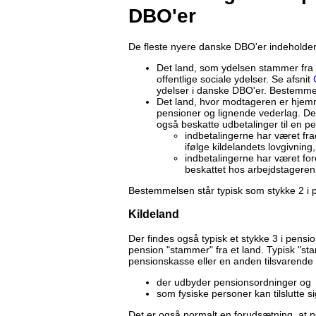
DBO'er
De fleste nyere danske DBO'er indeholder
Det land, som ydelsen stammer fra (
offentlige sociale ydelser. Se afsnit
ydelser i danske DBO'er. Bestemme
Det land, hvor modtageren er hjemm
pensioner og lignende vederlag. De
også beskatte udbetalinger til en p
indbetalingerne har været fra
ifølge kildelandets lovgivning,
indbetalingerne har været for
beskattet hos arbejdstageren (
Bestemmelsen står typisk som stykke 2 i
Kildeland
Der findes også typisk et stykke 3 i pensi
pension "stammer" fra et land. Typisk "st
pensionskasse eller en anden tilsvarende i
der udbyder pensionsordninger og
som fysiske personer kan tilslutte si
Det er også normalt en forudsætning, at 