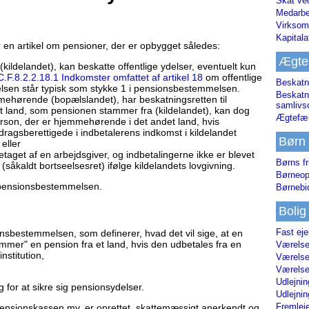
Skat ve
Medarbe
Virksom
Kapital
 en artikel om pensioner, der er opbygget således:
Ægte
kildelandet), kan beskatte offentlige ydelser, eventuelt kun
C.F.8.2.2.18.1 Indkomster omfattet af artikel 18
om offentlige
Beskatn
lsen står typisk som stykke 1 i pensionsbestemmelsen.
Beskatn
ehørende (bopælslandet), har beskatningsretten til
samliv
t land, som pensionen stammer fra (kildelandet), kan dog
Ægtefæl
erson, der er hjemmehørende i det andet land, hvis
dragsberettigede i indbetalerens indkomst i kildelandet
Børn
 eller
etaget af en arbejdsgiver, og indbetalingerne ikke er blevet
Børns fr
såkaldt bortseelsesret) ifølge kildelandets lovgivning.
Børneop
 pensionsbestemmelsen.
Børnebi
Bolig
Fast ej
onsbestemmelsen, som definerer, hvad det vil sige, at en
ammer" en pension fra et land, hvis den udbetales fra en
Værelses
nstitution,
Værelses
Værelses
Udlejnin
g for at sikre sig pensionsydelser.
Udlejnin
Fremleje
pensionskassen mv. er oprettet, skattemæssigt anerkendt og