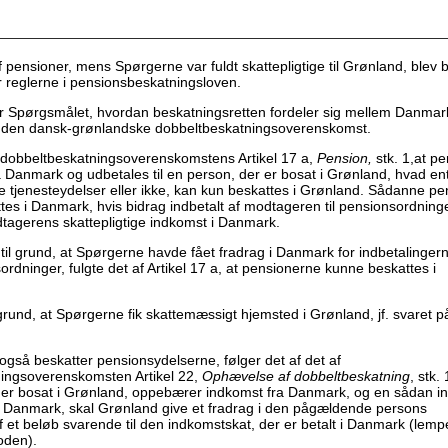
pensioner, mens Spørgerne var fuldt skattepligtige til Grønland, blev 
r reglerne i pensionsbeskatningsloven.
er Spørgsmålet, hvordan beskatningsretten fordeler sig mellem Danmar
r den dansk-grønlandske dobbeltbeskatningsoverenskomst.
 dobbeltbeskatningsoverenskomstens Artikel 17 a,
Pension,
stk. 1,at pe
a Danmark og udbetales til en person, der er bosat i Grønland, hvad en
ere tjenesteydelser eller ikke, kan kun beskattes i Grønland. Sådanne p
tes i Danmark, hvis bidrag indbetalt af modtageren til pensionsordning
dtagerens skattepligtige indkomst i Danmark.
 til grund, at Spørgerne havde fået fradrag i Danmark for indbetalingerne
rdninger, fulgte det af Artikel 17 a, at pensionerne kunne beskattes i
l grund, at Spørgerne fik skattemæssigt hjemsted i Grønland, jf. svaret p
også beskatter pensionsydelserne, følger det af det af
ingsoverenskomsten Artikel 22,
Ophævelse af dobbeltbeskatning
, stk.
 er bosat i Grønland, oppebærer indkomst fra Danmark, og en sådan i
i Danmark, skal Grønland give et fradrag i den pågældende persons
 et beløb svarende til den indkomstskat, der er betalt i Danmark (lemp
oden).