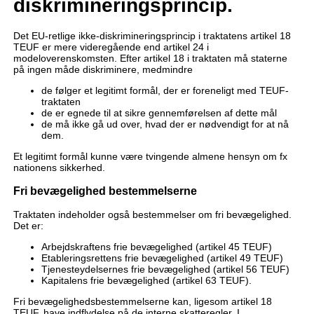
diskrimineringsprincip.
Det EU-retlige ikke-diskrimineringsprincip i traktatens artikel 18
TEUF er mere videregående end artikel 24 i
modeloverenskomsten. Efter artikel 18 i traktaten må staterne
på ingen måde diskriminere, medmindre
de følger et legitimt formål, der er foreneligt med TEUF-
traktaten
de er egnede til at sikre gennemførelsen af dette mål
de må ikke gå ud over, hvad der er nødvendigt for at nå
dem.
Et legitimt formål kunne være tvingende almene hensyn om fx
nationens sikkerhed.
Fri bevægelighed bestemmelserne
Traktaten indeholder også bestemmelser om fri bevægelighed.
Det er:
Arbejdskraftens frie bevægelighed (artikel 45 TEUF)
Etableringsrettens frie bevægelighed (artikel 49 TEUF)
Tjenesteydelsernes frie bevægelighed (artikel 56 TEUF)
Kapitalens frie bevægelighed (artikel 63 TEUF).
Fri bevægelighedsbestemmelserne kan, ligesom artikel 18
TEUF, have indflydelse på de interne skatteregler. I