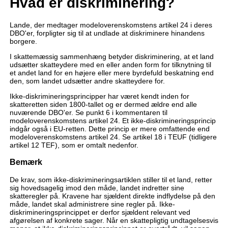
Hvad er diskriminering?
Lande, der medtager modeloverenskomstens artikel 24 i deres
DBO'er, forpligter sig til at undlade at diskriminere hinandens
borgere.
I skattemæssig sammenhæng betyder diskriminering, at et land
udsætter skatteydere med en eller anden form for tilknytning til
et andet land for en højere eller mere byrdefuld beskatning end
den, som landet udsætter andre skatteydere for.
Ikke-diskrimineringsprincipper har været kendt inden for
skatteretten siden 1800-tallet og er dermed ældre end alle
nuværende DBO'er. Se punkt 6 i kommentaren til
modeloverenskomstens artikel 24. Et ikke-diskrimineringsprincip
indgår også i EU-retten. Dette princip er mere omfattende end
modeloverenskomstens artikel 24. Se artikel 18 i TEUF (tidligere
artikel 12 TEF), som er omtalt nedenfor.
Bemærk
De krav, som ikke-diskrimineringsartiklen stiller til et land, retter
sig hovedsagelig imod den måde, landet indretter sine
skatteregler på. Kravene har sjældent direkte indflydelse på den
måde, landet skal administrere sine regler på. Ikke-
diskrimineringsprincippet er derfor sjældent relevant ved
afgørelsen af konkrete sager. Når en skattepligtig undtagelsesvis