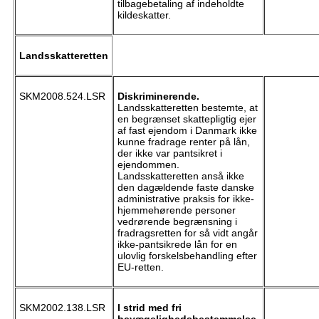
tilbagebetaling af indeholdte
kildeskatter.
Landsskatteretten
SKM2008.524.LSR
Diskriminerende.
Landsskatteretten bestemte, at
en begrænset skattepligtig ejer
af fast ejendom i Danmark ikke
kunne fradrage renter på lån,
der ikke var pantsikret i
ejendommen.
Landsskatteretten anså ikke
den dagældende faste danske
administrative praksis for ikke-
hjemmehørende personer
vedrørende begrænsning i
fradragsretten for så vidt angår
ikke-pantsikrede lån for en
ulovlig forskelsbehandling efter
EU-retten.
SKM2002.138.LSR
I strid med fri