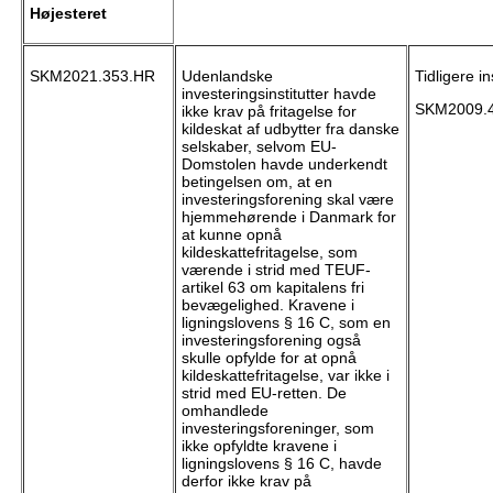
Højesteret
SKM2021.353.HR
Udenlandske
Tidligere i
investeringsinstitutter havde
SKM2009.4
ikke krav på fritagelse for
kildeskat af udbytter fra danske
selskaber, selvom EU-
Domstolen havde underkendt
betingelsen om, at en
investeringsforening skal være
hjemmehørende i Danmark for
at kunne opnå
kildeskattefritagelse, som
værende i strid med TEUF-
artikel 63 om kapitalens fri
bevægelighed. Kravene i
ligningslovens § 16 C, som en
investeringsforening også
skulle opfylde for at opnå
kildeskattefritagelse, var ikke i
strid med EU-retten. De
omhandlede
investeringsforeninger, som
ikke opfyldte kravene i
ligningslovens § 16 C, havde
derfor ikke krav på