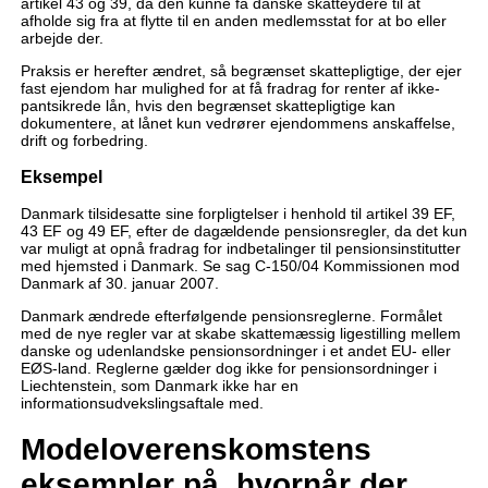
artikel 43 og 39, da den kunne få danske skatteydere til at
afholde sig fra at flytte til en anden medlemsstat for at bo eller
arbejde der.
Praksis er herefter ændret, så begrænset skattepligtige, der ejer
fast ejendom har mulighed for at få fradrag for renter af ikke-
pantsikrede lån, hvis den begrænset skattepligtige kan
dokumentere, at lånet kun vedrører ejendommens anskaffelse,
drift og forbedring.
Eksempel
Danmark tilsidesatte sine forpligtelser i henhold til artikel 39 EF,
43 EF og 49 EF, efter de dagældende pensionsregler, da det kun
var muligt at opnå fradrag for indbetalinger til pensionsinstitutter
med hjemsted i Danmark. Se sag C-150/04 Kommissionen mod
Danmark af 30. januar 2007.
Danmark ændrede efterfølgende pensionsreglerne. Formålet
med de nye regler var at skabe skattemæssig ligestilling mellem
danske og udenlandske pensionsordninger i et andet EU- eller
EØS-land. Reglerne gælder dog ikke for pensionsordninger i
Liechtenstein, som Danmark ikke har en
informationsudvekslingsaftale med.
Modeloverenskomstens
eksempler på, hvornår der