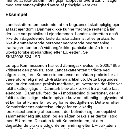
mener, at ikke-diskrimineringsprincippet er overtrådt, vil sagen
med stor sandsynlighed være af principiel karakter.
Eksempel
Landsskatteretten bestemte, at en begrænset skattepligtig ejer
af fast ejendom i Danmark ikke kunne fradrage renter på lån,
der ikke var pantsikret i ejendommen. Landsskatteretten anså
ikke den dagældende faste danske administrative praksis for
ikke-hjemmehørende personer vedrørende begrænsning i
fradragsretten for så vidt angår ikke-pantsikrede lån for en
ulovlig forskelsbehandling efter EU-retten. Se
SKM2008.524.LSR.
Europa-Kommissionen har ved åbningsskrivelse nr. 2008/4885
kritiseret den praksis, som Landsskatteretten tiltrådte ved
afgørelsen, fordi Kommissionen anser en sådan praksis for at
være uforenelig med EF-traktaten artikel 56. Dette begrundes
med, at den anførte praksis medførte, at investorer, der ikke var
fuldt skattepligtige til Danmark blev afskrækket fra at købe fast
ejendom i Danmark, fordi de - i modsætning til personer, der er
fuldt skattepligtige - skulle opfylde krav om offentlig tinglysning af
et lån for at kunne få fradrag for renteudgifterne. Dette er efter
Kommissionens opfattelse udtryk for en vilkårlig
forskelsbehandling af personer, der befinder sig i en objektivt
sammenlignelig situation, og en sådan praksis er derfor i strid
med EU-retten. Desuden fandt Kommissionen, at den
dagældende praksis udgjorde en hindring efter EF-traktatens