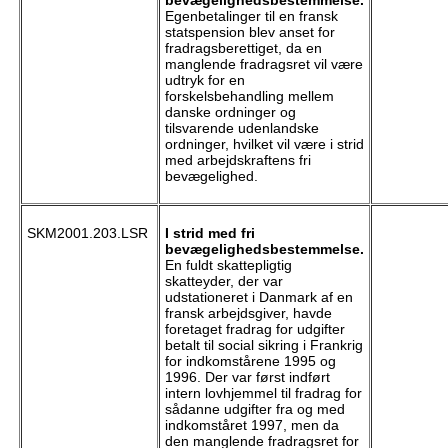
bevægelighedsbestemmelse.
Egenbetalinger til en fransk
statspension blev anset for
fradragsberettiget, da en
manglende fradragsret vil være
udtryk for en
forskelsbehandling mellem
danske ordninger og
tilsvarende udenlandske
ordninger, hvilket vil være i strid
med arbejdskraftens fri
bevægelighed.
SKM2001.203.LSR
I strid med fri
bevægelighedsbestemmelse.
En fuldt skattepligtig
skatteyder, der var
udstationeret i Danmark af en
fransk arbejdsgiver, havde
foretaget fradrag for udgifter
betalt til social sikring i Frankrig
for indkomstårene 1995 og
1996. Der var først indført
intern lovhjemmel til fradrag for
sådanne udgifter fra og med
indkomståret 1997, men da
den manglende fradragsret for