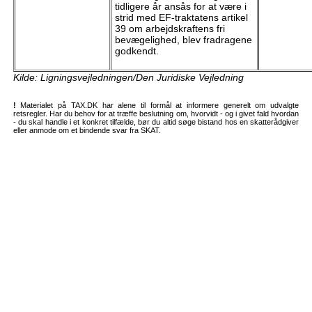
tidligere år ansås for at være i
strid med EF-traktatens artikel
39 om arbejdskraftens fri
bevægelighed, blev fradragene
godkendt.
Kilde: Ligningsvejledningen/Den Juridiske Vejledning
!
Materialet på TAX.DK har alene til formål at informere generelt om udvalgte
retsregler. Har du behov for at træffe beslutning om, hvorvidt - og i givet fald hvordan
- du skal handle i et konkret tilfælde, bør du altid søge bistand hos en skatterådgiver
eller anmode om et bindende svar fra SKAT.