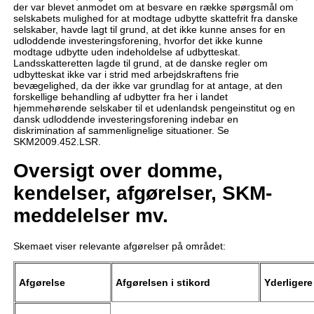
der var blevet anmodet om at besvare en række spørgsmål om
selskabets mulighed for at modtage udbytte skattefrit fra danske
selskaber, havde lagt til grund, at det ikke kunne anses for en
udloddende investeringsforening, hvorfor det ikke kunne
modtage udbytte uden indeholdelse af udbytteskat.
Landsskatteretten lagde til grund, at de danske regler om
udbytteskat ikke var i strid med arbejdskraftens frie
bevægelighed, da der ikke var grundlag for at antage, at den
forskellige behandling af udbytter fra her i landet
hjemmehørende selskaber til et udenlandsk pengeinstitut og en
dansk udloddende investeringsforening indebar en
diskrimination af sammenlignelige situationer. Se
SKM2009.452.LSR.
Oversigt over domme,
kendelser, afgørelser, SKM-
meddelelser mv.
Skemaet viser relevante afgørelser på området:
Afgørelse
Afgørelsen i stikord
Yderliger