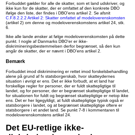
Forbuddet gælder for alle de skatter, som et land udskriver, og
ikke kun for de skatter, der er omfattet af den konkrete DBO
ifølge den liste, der findes i DBO'ens artikel 2. Se afsnit
C.F.8.2.2.2 Artikel 2: Skatter omfattet af modeloverenskomsten
(artikel 2) om denne og modeloverenskomstens artikel 24, stk.
6.
Ikke alle lande ønsker at følge modeloverenskomsten på dette
punkt. I nogle af Danmarks DBO'er er ikke-
diskrimineringsbestemmelsen derfor begrænset, så den kun
angår de skatter, der er nævnt i DBO'ens artikel 2.
Bemærk
Forbuddet imod diskriminering er rettet imod forskelsbehandling
alene på grund af fx statsborgerskab, hvor skatteydernes
situation i øvrigt er ens. Det er ikke forbudt, at et land har
forskellige regler for personer, der er fuldt skattepligtige til
landet, og for personer, der er begrænset skattepligtige til landet,
for situationen for fuldt og begrænset skattepligtige er netop ikke
ens. Det er her ligegyldigt, at fuldt skattepligtige typisk også er
statsborgere i landet, og at begrænset skattepligtige oftere er
statsborgere i et andet land. Se punkt 7-8 i kommentaren til
modeloverenskomstens artikel 24.
Det EU-retlige ikke-