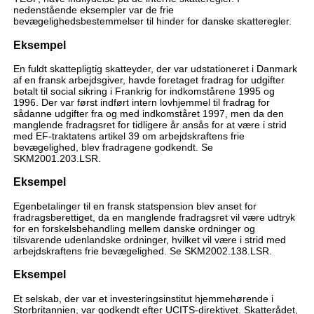
nedenstående eksempler var de frie
bevægelighedsbestemmelser til hinder for danske skatteregler.
Eksempel
En fuldt skattepligtig skatteyder, der var udstationeret i Danmark
af en fransk arbejdsgiver, havde foretaget fradrag for udgifter
betalt til social sikring i Frankrig for indkomstårene 1995 og
1996. Der var først indført intern lovhjemmel til fradrag for
sådanne udgifter fra og med indkomståret 1997, men da den
manglende fradragsret for tidligere år ansås for at være i strid
med EF-traktatens artikel 39 om arbejdskraftens frie
bevægelighed, blev fradragene godkendt. Se
SKM2001.203.LSR.
Eksempel
Egenbetalinger til en fransk statspension blev anset for
fradragsberettiget, da en manglende fradragsret vil være udtryk
for en forskelsbehandling mellem danske ordninger og
tilsvarende udenlandske ordninger, hvilket vil være i strid med
arbejdskraftens frie bevægelighed. Se SKM2002.138.LSR.
Eksempel
Et selskab, der var et investeringsinstitut hjemmehørende i
Storbritannien, var godkendt efter UCITS-direktivet. Skatterådet,