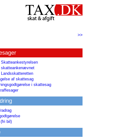
>>
tesager
l Skatteankestyrelsen
il skatteankenævnet
l Landsskatteretten
gelse af skattesag
ingsgodtgørelse i skattesag
raffesager
dring
fradrag
godtgørelse
(fri bil)
e