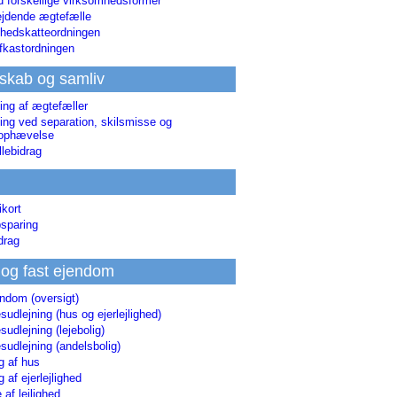
d forskellige virksomhedsformer
jdende ægtefælle
hedskatteordningen
afkastordningen
skab og samliv
ing af ægtefæller
ing ved separation, skilsmisse og
sophævelse
lebidrag
ikort
sparing
drag
 og fast ejendom
endom (oversigt)
udlejning (hus og ejerlejlighed)
udlejning (lejebolig)
udlejning (andelsbolig)
g af hus
g af ejerlejlighed
 af lejlighed