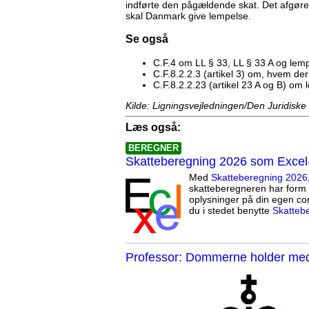
indførte den pågældende skat. Det afgøre
skal Danmark give lempelse.
Se også
C.F.4 om LL § 33, LL § 33 A og le
C.F.8.2.2.3 (artikel 3) om, hvem d
C.F.8.2.2.23 (artikel 23 A og B) om 
Kilde: Ligningsvejledningen/Den Juridiske
Læs også:
BEREGNER
Skatteberegning 2026 som Excel
Med
Skatteberegning 2026
skatteberegneren har form 
oplysninger på din egen co
du i stedet benytte
Skatteb
Professor: Dommerne holder med 