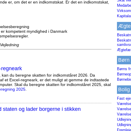
Skat ve
nde er, om det er en indkomstskat. Er det en indkomstskat,
Medarbe
Virksom
Kapital
Ægte
mpelsesberegning
er er kompetent myndighed i Danmark
Beskatn
lempelsesregler.
Beskatn
 Vejledning
samliv
Ægtefæl
Børn
-regneark
Børns fr
Børneop
, kan du beregne skatten for indkomståret 2026. Da
Børnebi
af et Excel-regneark, er det muligt at gemme de indtastede
mputer. Skal du beregne skatten for indkomståret 2025, skal
Bolig
eregning 2025
.
Fast ej
Værelses
staten og lader borgerne i stikken
Værelses
Værelses
Udlejnin
Udlejnin
Fremleje