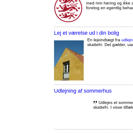
med min høring og ikke a
foretog en egentlig beha
Lej et værelse ud i din bolig
En lejeindtægt fra
udlejn
skattefri. Det gælder, uan
Udlejning af sommerhus
,,
Udlejes et sommerh
skattefri. I visse tilf