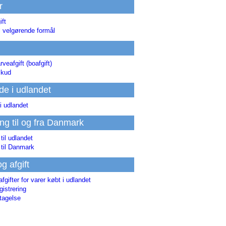
r
ift
l velgørende formål
rveafgift (boafgift)
skud
de i udlandet
i udlandet
ing til og fra Danmark
 til udlandet
 til Danmark
og afgift
afgifter for varer købt i udlandet
istrering
tagelse