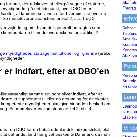
Skattefr
og formue, der udskrives af eller på vegne af staterne,
Fradrag 
ale myndigheder på det tidspunkt, hvor DBO'en er
tter, at landene selv indsætter hver sin liste over de
Erhve
. Se modeloverenskomstens artikel 2, stk. 1 og 3.
er vejledning om, hvad der generelt betragtes som
Dobbelt
4 i kommentaren til modeloverenskomstens artikel 2.
Telefonu
Arbejds
Kursusu
Kongres-
lige myndigheder, statslige institutioner og lignende
(artikel
Afskrivn
 myndigheder.
Pers
r er indført, efter at DBO'en
Persona
Bruttol
Fri unde
er væsentligt samme art, som bliver indført, efter at
Lønm
gøre et supplement til eller en erstatning for de skatter,
 De kompetente myndigheder skal give hinanden besked om
Lønmodt
ning. Se modeloverenskomstens artikel 2, stk. 4.
Iværksæ
Etabler
Virk
fter en DBO for en betalt udenlandsk indkomstskat, blot
r, at det andet land har givet besked til Danmark, da man