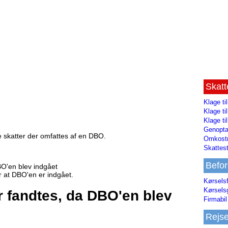
Skat
Klage ti
Klage t
Klage ti
Genopta
ke skatter der omfattes af en DBO.
Omkostn
Skattest
Befor
BO'en blev indgået
er at DBO'en er indgået.
Kørsels
Kørsels
er fandtes, da DBO'en blev
Firmabil 
Rejs