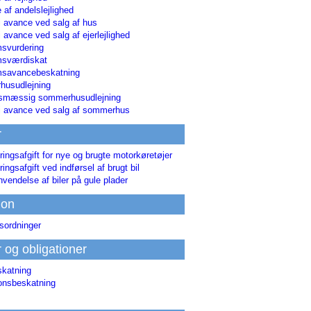
 af andelslejlighed
i avance ved salg af hus
i avance ved salg af ejerlejlighed
svurdering
msværdiskat
savancebeskatning
usudlejning
smæssig sommerhusudlejning
ri avance ved salg af sommerhus
r
ringsafgift for nye og brugte motorkøretøjer
ringsafgift ved indførsel af brugt bil
nvendelse af biler på gule plader
ion
sordninger
r og obligationer
skatning
ionsbeskatning