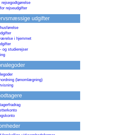
i rejsegodtgørelse
for rejseudgifter
rvsmæssige udgifter
 husførelse
dgifter
værelse i hjemmet
dgifter
 og studierejser
ing
onalegoder
legoder
ønordning (lønomlægning)
rvisning
odtagere
agerfradrag
tterkonto
ingskonto
somheder