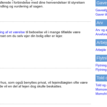
Gave
llerede i forbindelse med dine henvendelser til styrelsen
ndling og vurdering af sagen.
Gaveafg
Gaver ti
Arv
Arv og a
ing af et værelse
til beboelse vil i mange tilfælde være
Arvefor
set om du selv ejer din bolig eller er lejer.
Arbej
Arbejde 
Flytn
Flytning
Flytning
Told 
us, som også benyttes privat, vil lejeindtægten ofte være
Told og 
ælde vil en del af lejen dog skulle beskattes.
Momsreg
Momsfri