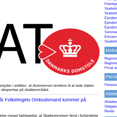
Fremleje
Skattefr
Skattefr
Ejendom
Ejendo
Ejendom
Sommerh
Erhverv
Skattef
Moto
Registre
Registre
Privat a
Pens
Pension
tyder i artiklen, at dommernes tendens til at lade staten
ekspertise på skatteområdet.
Aktie
, når Folketingets Ombudsmand kommer på
Aktiebe
Obligat
Renter
else meget beklageligt, at Skattestyrelsen først i forbindelse