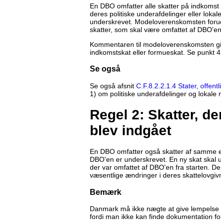
En DBO omfatter alle skatter på indkomst 
deres politiske underafdelinger eller lok
underskrevet. Modeloverenskomsten forudsæ
skatter, som skal være omfattet af DBO'en
Kommentaren til modeloverenskomsten giv
indkomstskat eller formueskat. Se punkt 
Se også
Se også afsnit
C.F.8.2.2.1.4 Stater, offent
1) om politiske underafdelinger og lokale
Regel 2: Skatter, de
blev indgået
En DBO omfatter også skatter af samme ell
DBO'en er underskrevet. En ny skat skal ud
der var omfattet af DBO'en fra starten.
væsentlige ændringer i deres skattelovgiv
Bemærk
Danmark må ikke nægte at give lempelse e
fordi man ikke kan finde dokumentation fo