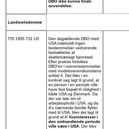
DBO ikke kunne finde
anvendelse.
Landsretsdomme
TfS 1995.731 LR
Den dagældende DBO med
USA indeholdt ingen
bestemmelser vedrørende
fastsættelse af
skattemæssigt hjemsted.
Efter praksis fortolkes
DBO'en i overensstemmelse
med modeloverenskomstens
artikel 4. Det blev i en
konkret sag lagt til grund, at
en person i en periode ville
have fast bopæl til rådighed i
både USA og Danmark. Da
der var tale om et
arbejdsophold i USA, og da
A's nærmeste familie flytter
med til USA, blev det lagt til
grund at A'
livsinteresser i
den omhandlende periode
ville være i USA
. Der blev