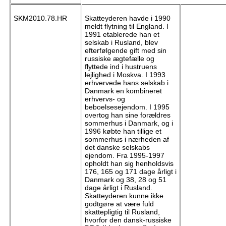
SKM2010.78.HR
Skatteyderen havde i 1990
meldt flytning til England. I
1991 etablerede han et
selskab i Rusland, blev
efterfølgende gift med sin
russiske ægtefælle og
flyttede ind i hustruens
lejlighed i Moskva. I 1993
erhvervede hans selskab i
Danmark en kombineret
erhvervs- og
beboelsesejendom. I 1995
overtog han sine forældres
sommerhus i Danmark, og i
1996 købte han tillige et
sommerhus i nærheden af
det danske selskabs
ejendom. Fra 1995-1997
opholdt han sig henholdsvis
176, 165 og 171 dage årligt i
Danmark og 38, 28 og 51
dage årligt i Rusland.
Skatteyderen kunne ikke
godtgøre at være fuld
skattepligtig til Rusland,
hvorfor den dansk-russiske