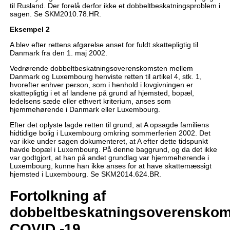
til Rusland. Der forelå derfor ikke et dobbeltbeskatningsproblem i
sagen. Se SKM2010.78.HR.
Eksempel 2
A blev efter rettens afgørelse anset for fuldt skattepligtig til
Danmark fra den 1. maj 2002.
Vedrørende dobbeltbeskatningsoverenskomsten mellem
Danmark og Luxembourg henviste retten til artikel 4, stk. 1,
hvorefter enhver person, som i henhold i lovgivningen er
skattepligtig i et af landene på grund af hjemsted, bopæl,
ledelsens sæde eller ethvert kriterium, anses som
hjemmehørende i Danmark eller Luxembourg.
Efter det oplyste lagde retten til grund, at A opsagde familiens
hidtidige bolig i Luxembourg omkring sommerferien 2002. Det
var ikke under sagen dokumenteret, at A efter dette tidspunkt
havde bopæl i Luxembourg. På denne baggrund, og da det ikke
var godtgjort, at han på andet grundlag var hjemmehørende i
Luxembourg, kunne han ikke anses for at have skattemæssigt
hjemsted i Luxembourg. Se SKM2014.624.BR.
Fortolkning af
dobbeltbeskatningsoverenskom
COVID -19