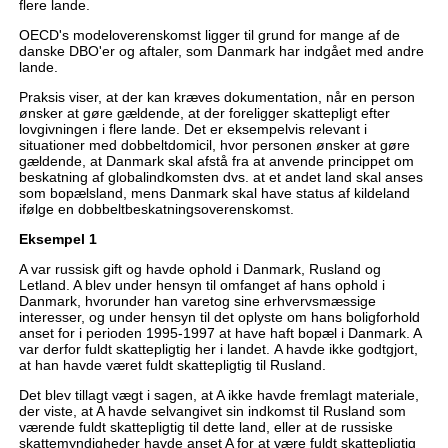
flere lande.
OECD's modeloverenskomst ligger til grund for mange af de
danske DBO'er og aftaler, som Danmark har indgået med andre
lande.
Praksis viser, at der kan kræves dokumentation, når en person
ønsker at gøre gældende, at der foreligger skattepligt efter
lovgivningen i flere lande. Det er eksempelvis relevant i
situationer med dobbeltdomicil, hvor personen ønsker at gøre
gældende, at Danmark skal afstå fra at anvende princippet om
beskatning af globalindkomsten dvs. at et andet land skal anses
som bopælsland, mens Danmark skal have status af kildeland
ifølge en dobbeltbeskatningsoverenskomst.
Eksempel 1
A var russisk gift og havde ophold i Danmark, Rusland og
Letland. A blev under hensyn til omfanget af hans ophold i
Danmark, hvorunder han varetog sine erhvervsmæssige
interesser, og under hensyn til det oplyste om hans boligforhold
anset for i perioden 1995-1997 at have haft bopæl i Danmark. A
var derfor fuldt skattepligtig her i landet. A havde ikke godtgjort,
at han havde været fuldt skattepligtig til Rusland.
Det blev tillagt vægt i sagen, at A ikke havde fremlagt materiale,
der viste, at A havde selvangivet sin indkomst til Rusland som
værende fuldt skattepligtig til dette land, eller at de russiske
skattemyndigheder havde anset A for at være fuldt skattepligtig