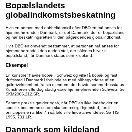
Bopælslandets
globalindkomstsbeskatning
Hvis en person med dobbeltdomicil efter DBO'en må anses for
hjemmehørende i Danmark, er det Danmark, der er bopælsland
og har beskatningsretten til den pågældendes globalindkomst.
Hvis DBO'en omvendt bestemmer, at personen må anses for
hjemmehørende i den anden stat, der således bliver til
bopælsland, får Danmark status som kildeland.
Eksempel
En kunstner havde bopæl i Schweiz og ville få bopæl og fast
driftssted i Danmark i forbindelse med påbegyndelse af en
gallerivirksomhed fra sin ejendom, der havde sommerhusstatus.
Kunstneren ville dog stadig være hjemmehørende i Schweiz. Se
SKM2006.212.SR.
Samme praksis gælder også, når DBO'en ikke indeholder en
specifik bestemmelse om skattemæssigt hjemsted, fordi
principperne i artikel 4 i så fald ville finde anvendelse. Se TfS
1995, 731 LR.
Danmark som kildeland