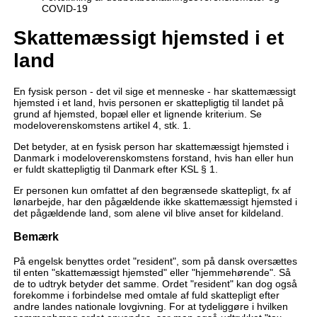
COVID-19
Skattemæssigt hjemsted i et
land
En fysisk person - det vil sige et menneske - har skattemæssigt
hjemsted i et land, hvis personen er skattepligtig til landet på
grund af hjemsted, bopæl eller et lignende kriterium. Se
modeloverenskomstens artikel 4, stk. 1.
Det betyder, at en fysisk person har skattemæssigt hjemsted i
Danmark i modeloverenskomstens forstand, hvis han eller hun
er fuldt skattepligtig til Danmark efter KSL § 1.
Er personen kun omfattet af den begrænsede skattepligt, fx af
lønarbejde, har den pågældende ikke skattemæssigt hjemsted i
det pågældende land, som alene vil blive anset for kildeland.
Bemærk
På engelsk benyttes ordet "resident", som på dansk oversættes
til enten "skattemæssigt hjemsted" eller "hjemmehørende". Så
de to udtryk betyder det samme. Ordet "resident" kan dog også
forekomme i forbindelse med omtale af fuld skattepligt efter
andre landes nationale lovgivning. For at tydeliggøre i hvilken