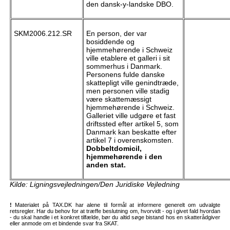
den dansk-y-landske DBO.
SKM2006.212.SR
En person, der var
bosiddende og
hjemmehørende i Schweiz
ville etablere et galleri i sit
sommerhus i Danmark.
Personens fulde danske
skattepligt ville genindtræde,
men personen ville stadig
være skattemæssigt
hjemmehørende i Schweiz.
Galleriet ville udgøre et fast
driftssted efter artikel 5, som
Danmark kan beskatte efter
artikel 7 i overenskomsten.
Dobbeltdomicil,
hjemmehørende i den
anden stat.
Kilde: Ligningsvejledningen/Den Juridiske Vejledning
!
Materialet på TAX.DK har alene til formål at informere generelt om udvalgte
retsregler. Har du behov for at træffe beslutning om, hvorvidt - og i givet fald hvordan
- du skal handle i et konkret tilfælde, bør du altid søge bistand hos en skatterådgiver
eller anmode om et bindende svar fra SKAT.