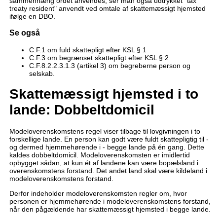
sammenhæng ordet anvendes, ser man også udtrykket "tax
treaty resident" anvendt ved omtale af skattemæssigt hjemsted
ifølge en DBO.
Se også
C.F.1 om fuld skattepligt efter KSL § 1
C.F.3 om begrænset skattepligt efter KSL § 2
C.F.8.2.2.3.1.3 (artikel 3) om begreberne person og
selskab.
Skattemæssigt hjemsted i to
lande: Dobbeltdomicil
Modeloverenskomstens regel viser tilbage til lovgivningen i to
forskellige lande. En person kan godt være fuldt skattepligtig til -
og dermed hjemmehørende i - begge lande på én gang. Dette
kaldes dobbeltdomicil. Modeloverenskomsten er imidlertid
opbygget sådan, at kun ét af landene kan være bopælsland i
overenskomstens forstand. Det andet land skal være kildeland i
modeloverenskomstens forstand.
Derfor indeholder modeloverenskomsten regler om, hvor
personen er hjemmehørende i modeloverenskomstens forstand,
når den pågældende har skattemæssigt hjemsted i begge lande.