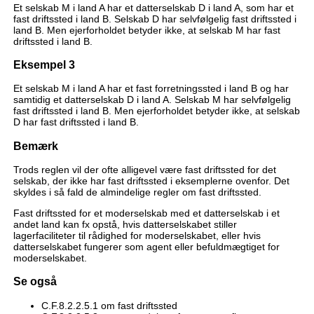
Et selskab M i land A har et datterselskab D i land A, som har et
fast driftssted i land B. Selskab D har selvfølgelig fast driftssted i
land B. Men ejerforholdet betyder ikke, at selskab M har fast
driftssted i land B.
Eksempel 3
Et selskab M i land A har et fast forretningssted i land B og har
samtidig et datterselskab D i land A. Selskab M har selvfølgelig
fast driftssted i land B. Men ejerforholdet betyder ikke, at selskab
D har fast driftssted i land B.
Bemærk
Trods reglen vil der ofte alligevel være fast driftssted for det
selskab, der ikke har fast driftssted i eksemplerne ovenfor. Det
skyldes i så fald de almindelige regler om fast driftssted.
Fast driftssted for et moderselskab med et datterselskab i et
andet land kan fx opstå, hvis datterselskabet stiller
lagerfaciliteter til rådighed for moderselskabet, eller hvis
datterselskabet fungerer som agent eller befuldmægtiget for
moderselskabet.
Se også
C.F.8.2.2.5.1 om fast driftssted