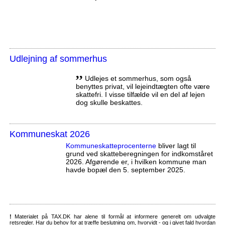
Udlejning af sommerhus
,,
Udlejes et sommerhus, som også
benyttes privat, vil lejeindtægten ofte være
skattefri. I visse tilfælde vil en del af lejen
dog skulle beskattes.
Kommuneskat 2026
Kommuneskatte­procenterne
bliver lagt til
grund ved skatteberegningen for indkomståret
2026. Afgørende er, i hvilken kommune man
havde bopæl den 5. september 2025.
!
Materialet på TAX.DK har alene til formål at informere generelt om udvalgte
retsregler. Har du behov for at træffe beslutning om, hvorvidt - og i givet fald hvordan