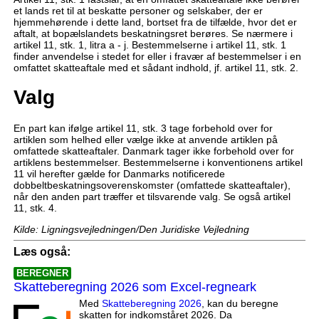
et lands ret til at beskatte personer og selskaber, der er
hjemmehørende i dette land, bortset fra de tilfælde, hvor det er
aftalt, at bopælslandets beskatningsret berøres. Se nærmere i
artikel 11, stk. 1, litra a - j. Bestemmelserne i artikel 11, stk. 1
finder anvendelse i stedet for eller i fravær af bestemmelser i en
omfattet skatteaftale med et sådant indhold, jf. artikel 11, stk. 2.
Valg
En part kan ifølge artikel 11, stk. 3 tage forbehold over for
artiklen som helhed eller vælge ikke at anvende artiklen på
omfattede skatteaftaler. Danmark tager ikke forbehold over for
artiklens bestemmelser. Bestemmelserne i konventionens artikel
11 vil herefter gælde for Danmarks notificerede
dobbeltbeskatningsoverenskomster (omfattede skatteaftaler),
når den anden part træffer et tilsvarende valg. Se også artikel
11, stk. 4.
Kilde: Ligningsvejledningen/Den Juridiske Vejledning
Læs også:
BEREGNER
Skatteberegning 2026 som Excel-regneark
Med
Skatteberegning 2026
, kan du beregne
skatten for indkomståret 2026. Da