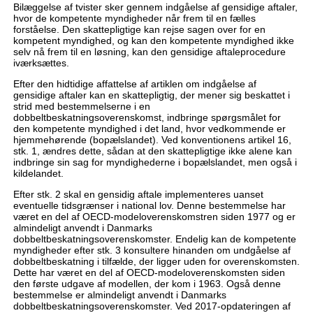
Bilæggelse af tvister sker gennem indgåelse af gensidige aftaler,
hvor de kompetente myndigheder når frem til en fælles
forståelse. Den skattepligtige kan rejse sagen over for en
kompetent myndighed, og kan den kompetente myndighed ikke
selv nå frem til en løsning, kan den gensidige aftaleprocedure
iværksættes.
Efter den hidtidige affattelse af artiklen om indgåelse af
gensidige aftaler kan en skattepligtig, der mener sig beskattet i
strid med bestemmelserne i en
dobbeltbeskatningsoverenskomst, indbringe spørgsmålet for
den kompetente myndighed i det land, hvor vedkommende er
hjemmehørende (bopælslandet). Ved konventionens artikel 16,
stk. 1, ændres dette, sådan at den skattepligtige ikke alene kan
indbringe sin sag for myndighederne i bopælslandet, men også i
kildelandet.
Efter stk. 2 skal en gensidig aftale implementeres uanset
eventuelle tidsgrænser i national lov. Denne bestemmelse har
været en del af OECD-modeloverenskomstren siden 1977 og er
almindeligt anvendt i Danmarks
dobbeltbeskatningsoverenskomster. Endelig kan de kompetente
myndigheder efter stk. 3 konsultere hinanden om undgåelse af
dobbeltbeskatning i tilfælde, der ligger uden for overenskomsten.
Dette har været en del af OECD-modeloverenskomsten siden
den første udgave af modellen, der kom i 1963. Også denne
bestemmelse er almindeligt anvendt i Danmarks
dobbeltbeskatningsoverenskomster. Ved 2017-opdateringen af