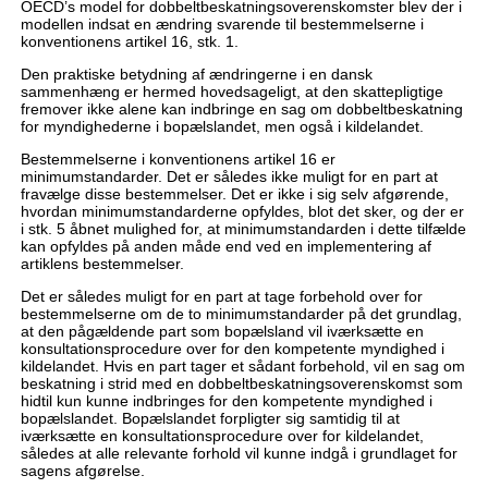
OECD’s model for dobbeltbeskatningsoverenskomster blev der i
modellen indsat en ændring svarende til bestemmelserne i
konventionens artikel 16, stk. 1.
Den praktiske betydning af ændringerne i en dansk
sammenhæng er hermed hovedsageligt, at den skattepligtige
fremover ikke alene kan indbringe en sag om dobbeltbeskatning
for myndighederne i bopælslandet, men også i kildelandet.
Bestemmelserne i konventionens artikel 16 er
minimumstandarder. Det er således ikke muligt for en part at
fravælge disse bestemmelser. Det er ikke i sig selv afgørende,
hvordan minimumstandarderne opfyldes, blot det sker, og der er
i stk. 5 åbnet mulighed for, at minimumstandarden i dette tilfælde
kan opfyldes på anden måde end ved en implementering af
artiklens bestemmelser.
Det er således muligt for en part at tage forbehold over for
bestemmelserne om de to minimumstandarder på det grundlag,
at den pågældende part som bopælsland vil iværksætte en
konsultationsprocedure over for den kompetente myndighed i
kildelandet. Hvis en part tager et sådant forbehold, vil en sag om
beskatning i strid med en dobbeltbeskatningsoverenskomst som
hidtil kun kunne indbringes for den kompetente myndighed i
bopælslandet. Bopælslandet forpligter sig samtidig til at
iværksætte en konsultationsprocedure over for kildelandet,
således at alle relevante forhold vil kunne indgå i grundlaget for
sagens afgørelse.