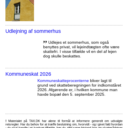
Udlejning af sommerhus
,,
Udlejes et sommerhus, som også
benyttes privat, vil lejeindtægten ofte være
skattefri. I visse tilfælde vil en del af lejen
dog skulle beskattes.
Kommuneskat 2026
Kommuneskatte­procenterne
bliver lagt til
grund ved skatteberegningen for indkomståret
2026. Afgørende er, i hvilken kommune man
havde bopæl den 5. september 2025.
!
Materialet på TAX.DK har alene til formål at informere generelt om udvalgte
retsregler. Har du behov for at træffe beslutning om, hvorvidt - og i givet fald hvordan
- du skal handle i et konkret tilfælde, bør du altid søge bistand hos en skatterådgiver