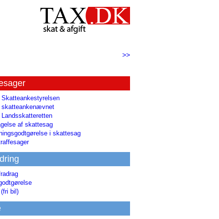
>>
tesager
l Skatteankestyrelsen
il skatteankenævnet
l Landsskatteretten
gelse af skattesag
ingsgodtgørelse i skattesag
raffesager
dring
fradrag
godtgørelse
(fri bil)
e