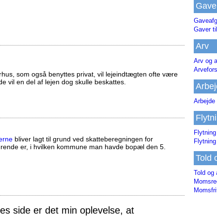
Gave
Gaveafg
Gaver ti
Arv
Arv og a
Arvefor
us, som også benyttes privat, vil lejeindtægten ofte være
ælde vil en del af lejen dog skulle beskattes.
Arbej
Arbejde 
Flytn
Flytning
erne
bliver lagt til grund ved skatteberegningen for
Flytning
ørende er, i hvilken kommune man havde bopæl den 5.
Told 
Told og 
Momsreg
Momsfri
 side er det min oplevelse, at