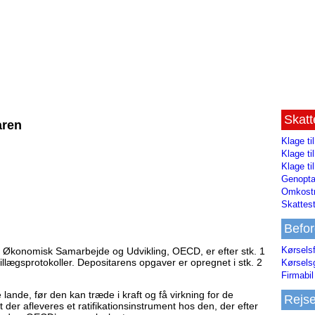
Skat
aren
Klage ti
Klage t
Klage ti
Genopta
Omkostn
Skattest
Befor
Kørsels
 Økonomisk Samarbejde og Udvikling, OECD, er efter stk. 1
illægsprotokoller. Depositarens opgaver er opregnet i stk. 2
Kørsels
Firmabil 
 lande, før den kan træde i kraft og få virkning for de
Rejs
 der afleveres et ratifikationsinstrument hos den, der efter