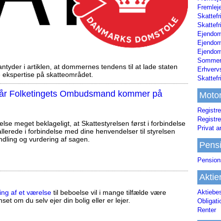
Fremleje
Skattefr
Skattefr
Ejendom
Ejendo
Ejendom
Sommerh
tyder i artiklen, at dommernes tendens til at lade staten
Erhverv
ekspertise på skatteområdet.
Skattef
, når Folketingets Ombudsmand kommer på
Moto
Registre
Registre
else meget beklageligt, at Skattestyrelsen først i forbindelse
Privat a
llerede i forbindelse med dine henvendelser til styrelsen
ndling og vurdering af sagen.
Pens
Pension
Aktie
ing af et værelse
til beboelse vil i mange tilfælde være
Aktiebe
set om du selv ejer din bolig eller er lejer.
Obligat
Renter