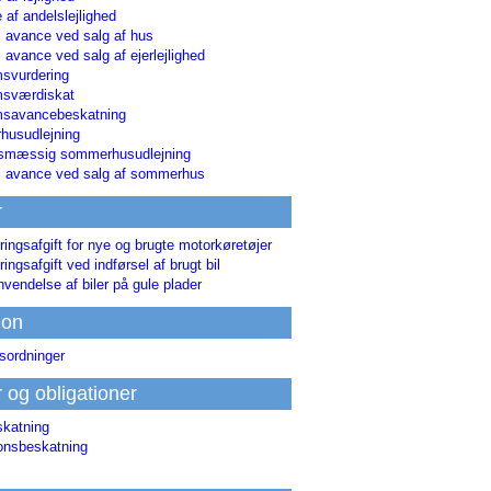
 af andelslejlighed
i avance ved salg af hus
i avance ved salg af ejerlejlighed
svurdering
msværdiskat
savancebeskatning
usudlejning
smæssig sommerhusudlejning
ri avance ved salg af sommerhus
r
ringsafgift for nye og brugte motorkøretøjer
ringsafgift ved indførsel af brugt bil
nvendelse af biler på gule plader
ion
sordninger
r og obligationer
skatning
ionsbeskatning