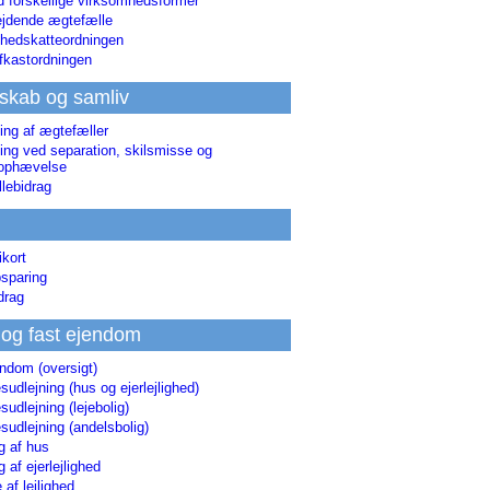
d forskellige virksomhedsformer
jdende ægtefælle
hedskatteordningen
afkastordningen
skab og samliv
ing af ægtefæller
ing ved separation, skilsmisse og
sophævelse
lebidrag
ikort
sparing
drag
 og fast ejendom
endom (oversigt)
udlejning (hus og ejerlejlighed)
udlejning (lejebolig)
udlejning (andelsbolig)
g af hus
g af ejerlejlighed
 af lejlighed