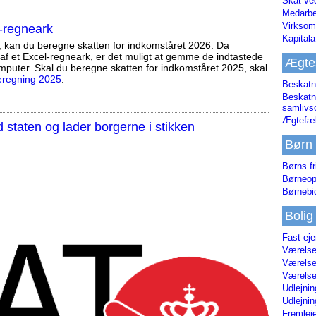
Skat ve
Medarbe
Virksom
-regneark
Kapital
, kan du beregne skatten for indkomståret 2026. Da
af et Excel-regneark, er det muligt at gemme de indtastede
Ægte
mputer. Skal du beregne skatten for indkomståret 2025, skal
eregning 2025
.
Beskatn
Beskatn
samliv
Ægtefæl
staten og lader borgerne i stikken
Børn
Børns fr
Børneop
Børnebi
Bolig
Fast ej
Værelses
Værelses
Værelses
Udlejnin
Udlejnin
Fremleje