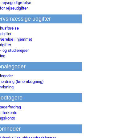
i rejsegodtgørelse
for rejseudgifter
rvsmæssige udgifter
 husførelse
dgifter
værelse i hjemmet
dgifter
 og studierejser
ing
onalegoder
legoder
ønordning (lønomlægning)
rvisning
odtagere
agerfradrag
tterkonto
ingskonto
somheder