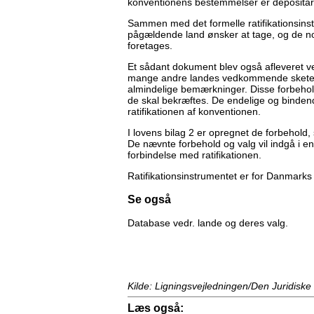
konventionens bestemmelser er depositar
Sammen med det formelle ratifikationsins
pågældende land ønsker at tage, og de not
foretages.
Et sådant dokument blev også afleveret v
mange andre landes vedkommende skete den 
almindelige bemærkninger. Disse forbehold
de skal bekræftes. De endelige og bindend
ratifikationen af konventionen.
I lovens bilag 2 er opregnet de forbehold,
De nævnte forbehold og valg vil indgå i end
forbindelse med ratifikationen.
Ratifikationsinstrumentet er for Danmar
Se også
Database vedr. lande og deres valg.
Kilde: Ligningsvejledningen/Den Juridiske
Læs også: