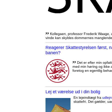
,,
Kollegaen, professor Frederik Waage, an
vinde kan skyldes dommernes manglende 
Reagerer Skattestyrelsen først
banen?
,,
Det er efter min opfatt
med min høring og ikke a
foretog en egentlig beha
Lej et værelse ud i din bolig
En lejeindtægt fra
udlejn
skattefri. Det gælder, uan