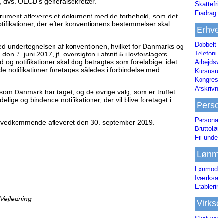
, dvs. OECD’s generalsekretær.
Skattefr
Fradrag 
trument afleveres et dokument med de forbehold, som det
ifikationer, der efter konventionens bestemmelser skal
Erhve
Dobbelt
ed undertegnelsen af konventionen, hvilket for Danmarks og
Telefonu
7. juni 2017, jf. oversigten i afsnit 5 i lovforslagets
 og notifikationer skal dog betragtes som foreløbige, idet
Arbejds
e notifikationer foretages således i forbindelse med
Kursusu
Kongres-
Afskrivn
 som Danmark har taget, og de øvrige valg, som er truffet.
elige og bindende notifikationer, der vil blive foretaget i
Pers
Persona
ks vedkommende afleveret den 30. september 2019.
Bruttol
Fri unde
Lønm
Lønmodt
Iværksæ
Etabler
 Vejledning
Virk