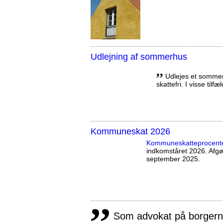
Udlejning af sommerhus
,,
Udlejes et sommerh
skattefri. I visse tilf
Kommuneskat 2026
Kommuneskatte­procent
indkomståret 2026. Afg
september 2025.
,,
Som advokat på borgernes