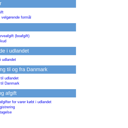
r
ift
l velgørende formål
rveafgift (boafgift)
skud
de i udlandet
i udlandet
ing til og fra Danmark
 til udlandet
 til Danmark
og afgift
afgifter for varer købt i udlandet
istrering
tagelse