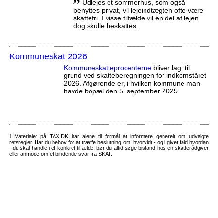
Udlejes et sommerhus, som også
benyttes privat, vil lejeindtægten ofte være
skattefri. I visse tilfælde vil en del af lejen
dog skulle beskattes.
Kommuneskat 2026
Kommuneskatte­procenterne
bliver lagt til
grund ved skatteberegningen for indkomståret
2026. Afgørende er, i hvilken kommune man
havde bopæl den 5. september 2025.
!
Materialet på TAX.DK har alene til formål at informere generelt om udvalgte
retsregler. Har du behov for at træffe beslutning om, hvorvidt - og i givet fald hvordan
- du skal handle i et konkret tilfælde, bør du altid søge bistand hos en skatterådgiver
eller anmode om et bindende svar fra SKAT.