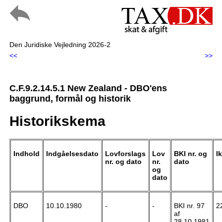
Den Juridiske Vejledning 2026-2
<<
>>
C.F.9.2.14.5.1 New Zealand - DBO'ens
baggrund, formål og historik
Historikskema
Indhold
Indgåelsesdato
Lovforslags
Lov
BKI nr. og
I
nr. og dato
nr.
dato
og
dato
DBO
10.10.1980
-
-
BKI nr. 97
2
af
28.10.1981