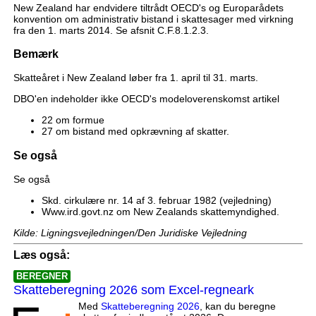
New Zealand har endvidere tiltrådt OECD's og Europarådets
konvention om administrativ bistand i skattesager med virkning
fra den 1. marts 2014. Se afsnit C.F.8.1.2.3.
Bemærk
Skatteåret i New Zealand løber fra 1. april til 31. marts.
DBO'en indeholder ikke OECD's modeloverenskomst artikel
22 om formue
27 om bistand med opkrævning af skatter.
Se også
Se også
Skd. cirkulære nr. 14 af 3. februar 1982 (vejledning)
Www.ird.govt.nz om New Zealands skattemyndighed.
Kilde: Ligningsvejledningen/Den Juridiske Vejledning
Læs også:
BEREGNER
Skatteberegning 2026 som Excel-regneark
Med
Skatteberegning 2026
, kan du beregne