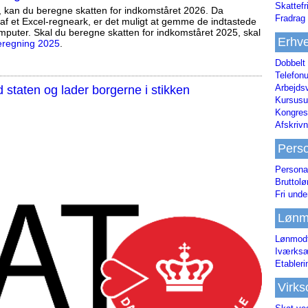
Skattefr
, kan du beregne skatten for indkomståret 2026. Da
Fradrag 
af et Excel-regneark, er det muligt at gemme de indtastede
mputer. Skal du beregne skatten for indkomståret 2025, skal
Erhve
eregning 2025
.
Dobbelt
Telefonu
Arbejds
staten og lader borgerne i stikken
Kursusu
Kongres-
Afskrivn
Pers
Persona
Bruttol
Fri unde
Lønm
Lønmodt
Iværksæ
Etabler
Virk