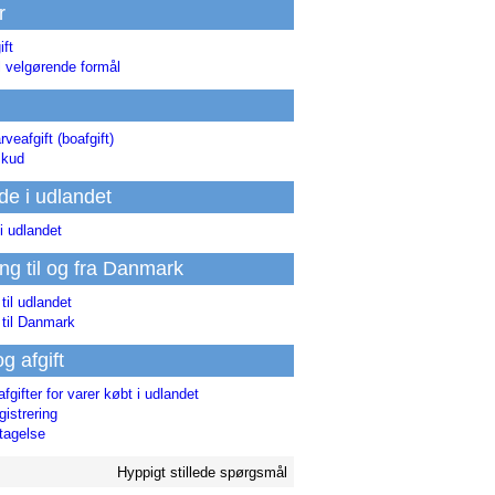
r
ift
l velgørende formål
rveafgift (boafgift)
skud
de i udlandet
i udlandet
ing til og fra Danmark
 til udlandet
 til Danmark
og afgift
afgifter for varer købt i udlandet
istrering
tagelse
Hyppigt stillede spørgsmål