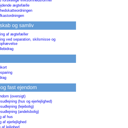
d forskellige virksomhedsformer
jdende ægtefælle
hedskatteordningen
afkastordningen
skab og samliv
ing af ægtefæller
ing ved separation, skilsmisse og
sophævelse
lebidrag
ikort
sparing
drag
 og fast ejendom
endom (oversigt)
udlejning (hus og ejerlejlighed)
udlejning (lejebolig)
udlejning (andelsbolig)
g af hus
g af ejerlejlighed
 af lejlighed