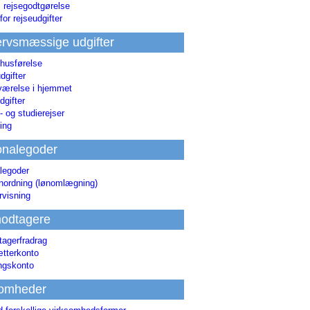
i rejsegodtgørelse
for rejseudgifter
rvsmæssige udgifter
 husførelse
dgifter
værelse i hjemmet
dgifter
 og studierejser
ing
onalegoder
legoder
ønordning (lønomlægning)
rvisning
odtagere
agerfradrag
tterkonto
ingskonto
somheder