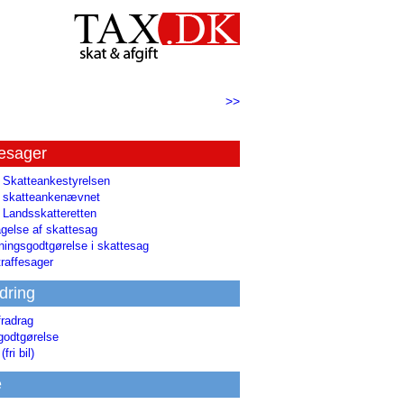
>>
tesager
l Skatteankestyrelsen
il skatteankenævnet
l Landsskatteretten
gelse af skattesag
ingsgodtgørelse i skattesag
raffesager
dring
fradrag
godtgørelse
(fri bil)
e