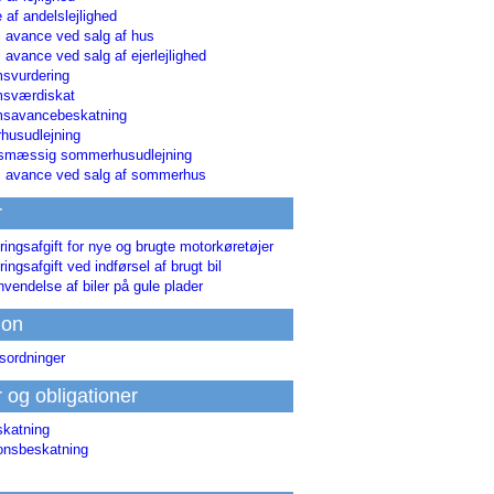
 af andelslejlighed
i avance ved salg af hus
i avance ved salg af ejerlejlighed
svurdering
msværdiskat
savancebeskatning
usudlejning
smæssig sommerhusudlejning
ri avance ved salg af sommerhus
r
ringsafgift for nye og brugte motorkøretøjer
ringsafgift ved indførsel af brugt bil
nvendelse af biler på gule plader
ion
sordninger
r og obligationer
skatning
ionsbeskatning