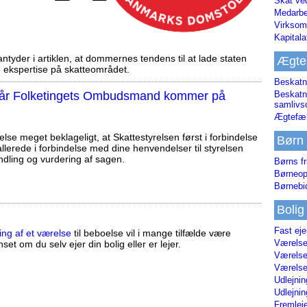
Skat ve
Medarbe
Virksom
Kapital
tyder i artiklen, at dommernes tendens til at lade staten
Ægte
ekspertise på skatteområdet.
Beskatn
, når Folketingets Ombudsmand kommer på
Beskatn
samliv
Ægtefæl
else meget beklageligt, at Skattestyrelsen først i forbindelse
Børn
llerede i forbindelse med dine henvendelser til styrelsen
ndling og vurdering af sagen.
Børns fr
Børneop
Børnebi
Bolig
Fast ej
ing af et værelse
til beboelse vil i mange tilfælde være
Værelses
set om du selv ejer din bolig eller er lejer.
Værelses
Værelses
Udlejnin
Udlejnin
Fremleje