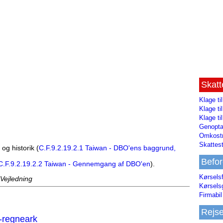
Skat
Klage ti
Klage t
Klage ti
Genopta
Omkostn
Skattest
og historik (
C.F.9.2.19.2.1 Taiwan - DBO'ens baggrund,
Befor
C.F.9.2.19.2.2 Taiwan - Gennemgang af DBO'en
).
Kørsels
 Vejledning
Kørsels
Firmabil 
Rejs
-regneark