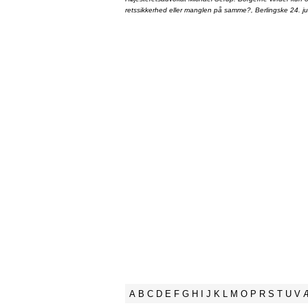
retssikkerhed eller manglen på samme?, Berlingske 24. ju
A
B
C
D
E
F
G
H
I
J
K
L
M
O
P
R
S
T
U
V