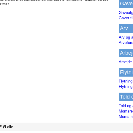
Gave
li 2025
Gaveafg
Gaver ti
Arv
Arv og a
Arvefor
Arbej
Arbejde 
Flytn
Flytning
Flytning
Told 
Told og 
Momsreg
Momsfri
Æ
Ø
alle