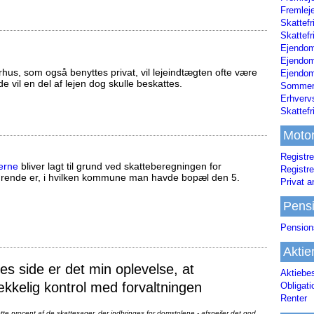
Fremleje
Skattefr
Skattefr
Ejendom
Ejendo
us, som også benyttes privat, vil lejeindtægten ofte være
Ejendom
ælde vil en del af lejen dog skulle beskattes.
Sommerh
Erhverv
Skattef
Moto
Registre
erne
bliver lagt til grund ved skatteberegningen for
Registre
ørende er, i hvilken kommune man havde bopæl den 5.
Privat a
Pens
Pension
Aktie
 side er det min oplevelse, at
Aktiebe
ækkelig kontrol med forvaltningen
Obligat
Renter
te procent af de skattesager, der indbringes for domstolene - afspejler det god