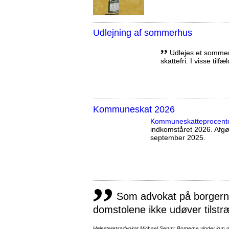
Udlejning af sommerhus
,,
Udlejes et sommerh
skattefri. I visse tilf
Kommuneskat 2026
Kommuneskatte­procent
indkomståret 2026. Afg
september 2025.
,,
Som advokat på borgernes
domstolene ikke udøver tilstr
Højesteretsadvokat Michael Serup: Borgerne vinder kun ot