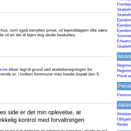
Fremleje
Skattefr
Skattefr
Ejendom
Ejendo
us, som også benyttes privat, vil lejeindtægten ofte være
Ejendom
ælde vil en del af lejen dog skulle beskattes.
Sommerh
Erhverv
Skattef
Moto
Registre
erne
bliver lagt til grund ved skatteberegningen for
Registre
ørende er, i hvilken kommune man havde bopæl den 5.
Privat a
Pens
Pension
Aktie
 side er det min oplevelse, at
Aktiebe
ækkelig kontrol med forvaltningen
Obligat
Renter
te procent af de skattesager, der indbringes for domstolene - afspejler det god