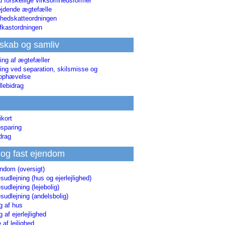
d forskellige virksomhedsformer
jdende ægtefælle
hedskatteordningen
afkastordningen
skab og samliv
ing af ægtefæller
ing ved separation, skilsmisse og
sophævelse
lebidrag
ikort
sparing
drag
 og fast ejendom
endom (oversigt)
udlejning (hus og ejerlejlighed)
udlejning (lejebolig)
udlejning (andelsbolig)
g af hus
g af ejerlejlighed
 af lejlighed