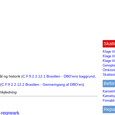
Skat
Klage ti
Klage t
Klage ti
Genopta
Omkostn
Skattest
l og historik (
C.F.9.2.2.12.1 Brasilien - DBO'ens baggrund,
Befor
(
C.F.9.2.2.12.2 Brasilien - Gennemgang af DBO'en
).
Kørsels
 Vejledning
Kørsels
Firmabil 
Rejs
-regneark