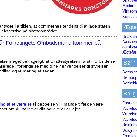
Skat ve
Medarbe
Virksom
Kapital
tyder i artiklen, at dommernes tendens til at lade staten
Ægte
ekspertise på skatteområdet.
Beskatn
, når Folketingets Ombudsmand kommer på
Beskatn
samliv
Ægtefæl
else meget beklageligt, at Skattestyrelsen først i forbindelse
Børn
llerede i forbindelse med dine henvendelser til styrelsen
ndling og vurdering af sagen.
Børns fr
Børneop
Børnebi
Bolig
Fast ej
ing af et værelse
til beboelse vil i mange tilfælde være
Værelses
set om du selv ejer din bolig eller er lejer.
Værelses
Værelses
Udlejnin
Udlejnin
Fremleje