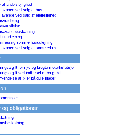
 af andelslejlighed
i avance ved salg af hus
i avance ved salg af ejerlejlighed
svurdering
msværdiskat
savancebeskatning
usudlejning
smæssig sommerhusudlejning
ri avance ved salg af sommerhus
r
ringsafgift for nye og brugte motorkøretøjer
ringsafgift ved indførsel af brugt bil
nvendelse af biler på gule plader
ion
sordninger
r og obligationer
skatning
ionsbeskatning