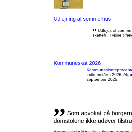
Udlejning af sommerhus
,,
Udlejes et sommerh
skattefri. I visse tilf
Kommuneskat 2026
Kommuneskatte­procent
indkomståret 2026. Afg
september 2025.
,,
Som advokat på borgernes
domstolene ikke udøver tilstr
Højesteretsadvokat Michael Serup: Borgerne vinder kun ot