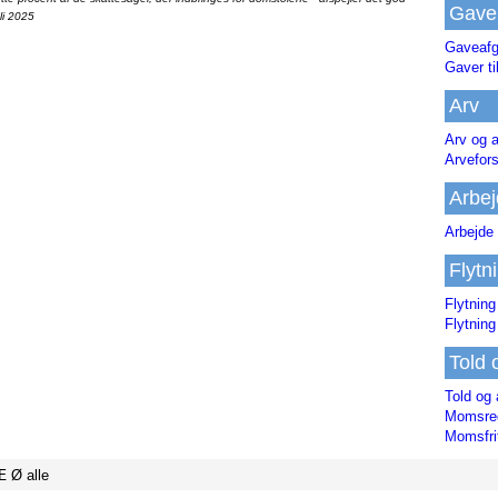
Gave
li 2025
Gaveafg
Gaver ti
Arv
Arv og a
Arvefor
Arbej
Arbejde 
Flytn
Flytning
Flytning
Told 
Told og 
Momsreg
Momsfri
Æ
Ø
alle