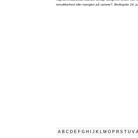
retssikkerhed eller manglen på samme?, Berlingske 24. ju
A
B
C
D
E
F
G
H
I
J
K
L
M
O
P
R
S
T
U
V