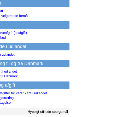
r
ift
l velgørende formål
rveafgift (boafgift)
skud
de i udlandet
i udlandet
ing til og fra Danmark
 til udlandet
 til Danmark
og afgift
afgifter for varer købt i udlandet
istrering
tagelse
Hyppigt stillede spørgsmål