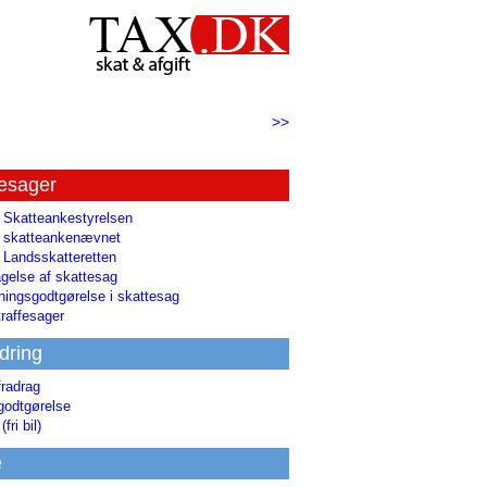
>>
tesager
l Skatteankestyrelsen
il skatteankenævnet
l Landsskatteretten
gelse af skattesag
ingsgodtgørelse i skattesag
raffesager
dring
fradrag
godtgørelse
(fri bil)
e