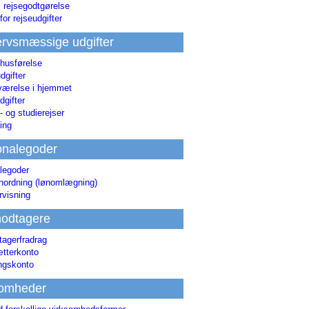
i rejsegodtgørelse
for rejseudgifter
rvsmæssige udgifter
 husførelse
dgifter
værelse i hjemmet
dgifter
 og studierejser
ing
onalegoder
legoder
ønordning (lønomlægning)
rvisning
odtagere
agerfradrag
tterkonto
ingskonto
somheder