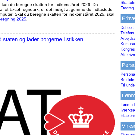
Skattefr
, kan du beregne skatten for indkomståret 2026. Da
Fradrag 
af et Excel-regneark, er det muligt at gemme de indtastede
mputer. Skal du beregne skatten for indkomståret 2025, skal
Erhve
eregning 2025
.
Dobbelt
Telefonu
Arbejds
staten og lader borgerne i stikken
Kursusu
Kongres-
Afskrivn
Pers
Persona
Bruttol
Fri unde
Lønm
Lønmodt
Iværksæ
Etabler
Virk