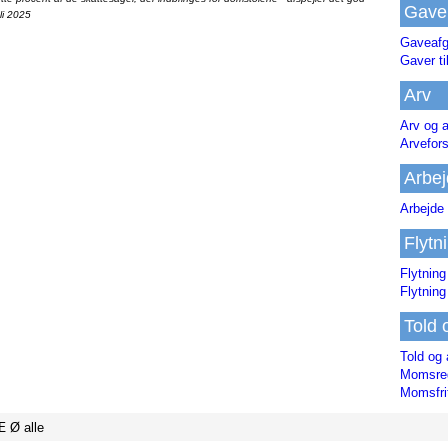
Gave
li 2025
Gaveafg
Gaver ti
Arv
Arv og a
Arvefor
Arbej
Arbejde 
Flytn
Flytning
Flytning
Told 
Told og 
Momsreg
Momsfri
Æ
Ø
alle