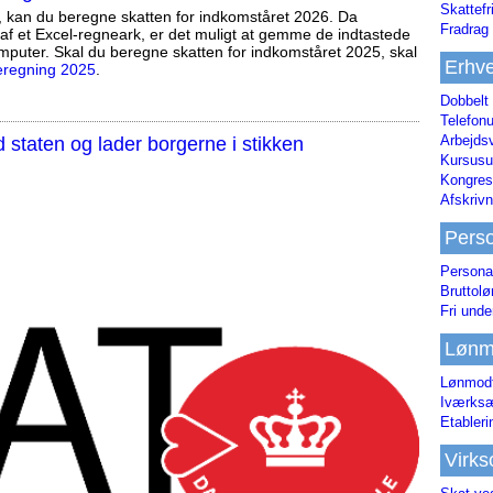
Skattefr
, kan du beregne skatten for indkomståret 2026. Da
Fradrag 
af et Excel-regneark, er det muligt at gemme de indtastede
mputer. Skal du beregne skatten for indkomståret 2025, skal
Erhve
eregning 2025
.
Dobbelt
Telefonu
Arbejds
staten og lader borgerne i stikken
Kursusu
Kongres-
Afskrivn
Pers
Persona
Bruttol
Fri unde
Lønm
Lønmodt
Iværksæ
Etabler
Virk