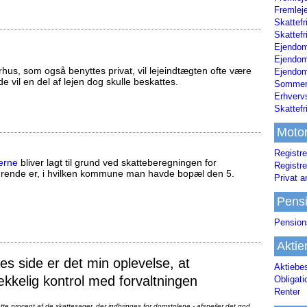
Fremleje
Skattefr
Skattefr
Ejendom
Ejendo
us, som også benyttes privat, vil lejeindtægten ofte være
Ejendom
ælde vil en del af lejen dog skulle beskattes.
Sommerh
Erhverv
Skattef
Moto
Registre
erne
bliver lagt til grund ved skatteberegningen for
Registre
ørende er, i hvilken kommune man havde bopæl den 5.
Privat a
Pens
Pension
Aktie
 side er det min oplevelse, at
Aktiebe
ækkelig kontrol med forvaltningen
Obligat
Renter
te procent af de skattesager, der indbringes for domstolene - afspejler det god