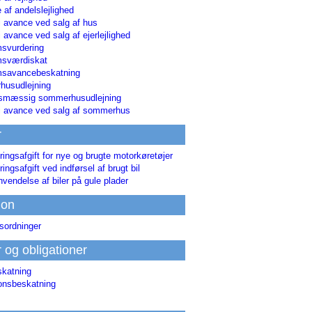
 af andelslejlighed
i avance ved salg af hus
i avance ved salg af ejerlejlighed
svurdering
msværdiskat
savancebeskatning
usudlejning
smæssig sommerhusudlejning
ri avance ved salg af sommerhus
r
ringsafgift for nye og brugte motorkøretøjer
ringsafgift ved indførsel af brugt bil
nvendelse af biler på gule plader
ion
sordninger
r og obligationer
skatning
ionsbeskatning