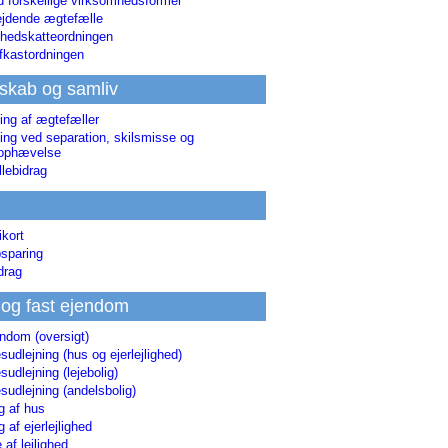
d forskellige virksomhedsformer
jdende ægtefælle
hedskatteordningen
afkastordningen
skab og samliv
ing af ægtefæller
ing ved separation, skilsmisse og
sophævelse
lebidrag
ikort
sparing
drag
 og fast ejendom
endom (oversigt)
udlejning (hus og ejerlejlighed)
udlejning (lejebolig)
udlejning (andelsbolig)
g af hus
g af ejerlejlighed
 af lejlighed