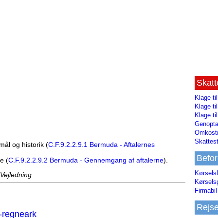
Skat
Klage ti
Klage t
Klage ti
Genopta
Omkostn
Skattest
ål og historik (
C.F.9.2.2.9.1 Bermuda - Aftalernes
Befor
e (
C.F.9.2.2.9.2 Bermuda - Gennemgang af aftalerne
).
Kørsels
 Vejledning
Kørsels
Firmabil 
Rejs
-regneark