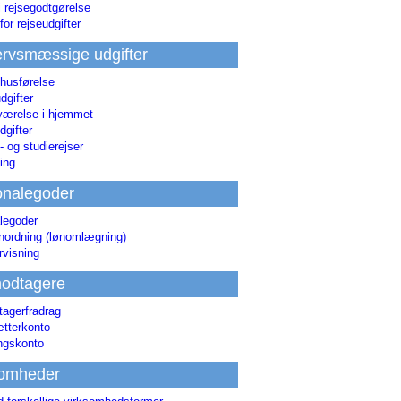
i rejsegodtgørelse
for rejseudgifter
rvsmæssige udgifter
 husførelse
dgifter
værelse i hjemmet
dgifter
 og studierejser
ing
onalegoder
legoder
ønordning (lønomlægning)
rvisning
odtagere
agerfradrag
tterkonto
ingskonto
somheder