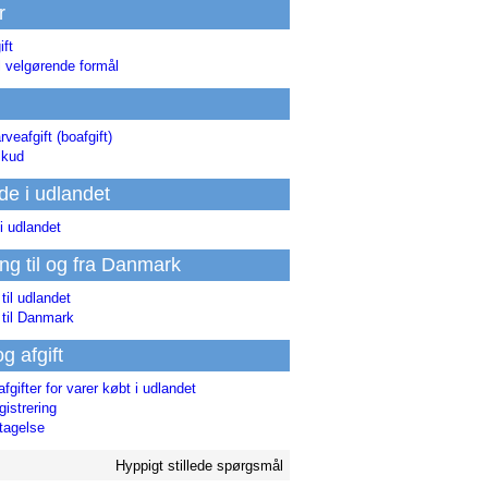
r
ift
l velgørende formål
rveafgift (boafgift)
skud
de i udlandet
i udlandet
ing til og fra Danmark
 til udlandet
 til Danmark
og afgift
afgifter for varer købt i udlandet
istrering
tagelse
Hyppigt stillede spørgsmål