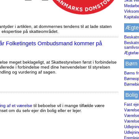
Skat ve
Medarbe
Virksom
Kapital
tyder i artiklen, at dommernes tendens til at lade staten
Ægte
ekspertise på skatteområdet.
Beskatn
, når Folketingets Ombudsmand kommer på
Beskatn
samliv
Ægtefæl
else meget beklageligt, at Skattestyrelsen først i forbindelse
Børn
llerede i forbindelse med dine henvendelser til styrelsen
ndling og vurdering af sagen.
Børns fr
Børneop
Børnebi
Bolig
Fast ej
ing af et værelse
til beboelse vil i mange tilfælde være
Værelses
set om du selv ejer din bolig eller er lejer.
Værelses
Værelses
Udlejnin
Udlejnin
Fremleje