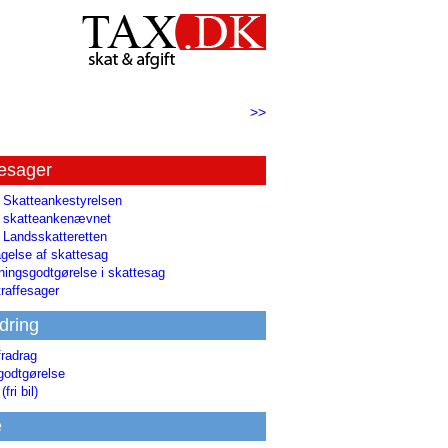
>>
tesager
l Skatteankestyrelsen
il skatteankenævnet
l Landsskatteretten
gelse af skattesag
ingsgodtgørelse i skattesag
raffesager
dring
fradrag
godtgørelse
(fri bil)
e