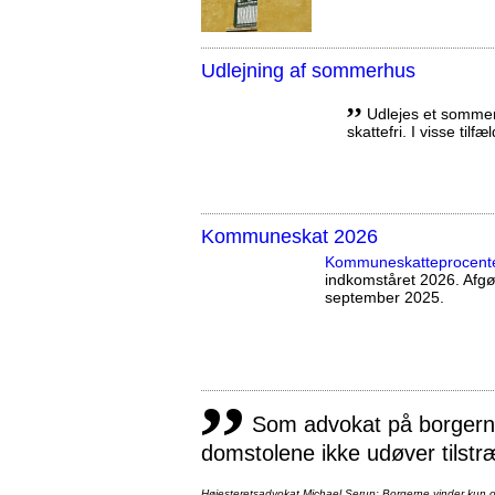
Udlejning af sommerhus
,,
Udlejes et sommerh
skattefri. I visse tilf
Kommuneskat 2026
Kommuneskatte­procent
indkomståret 2026. Afg
september 2025.
,,
Som advokat på borgernes
domstolene ikke udøver tilstr
Højesteretsadvokat Michael Serup: Borgerne vinder kun ot