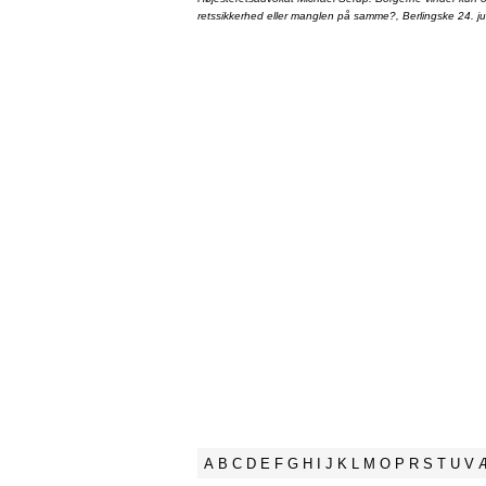
retssikkerhed eller manglen på samme?, Berlingske 24. ju
A
B
C
D
E
F
G
H
I
J
K
L
M
O
P
R
S
T
U
V