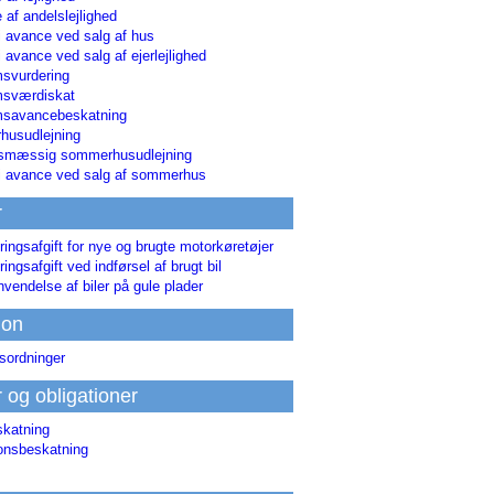
 af andelslejlighed
i avance ved salg af hus
i avance ved salg af ejerlejlighed
svurdering
msværdiskat
savancebeskatning
usudlejning
smæssig sommerhusudlejning
ri avance ved salg af sommerhus
r
ringsafgift for nye og brugte motorkøretøjer
ringsafgift ved indførsel af brugt bil
nvendelse af biler på gule plader
ion
sordninger
r og obligationer
skatning
ionsbeskatning