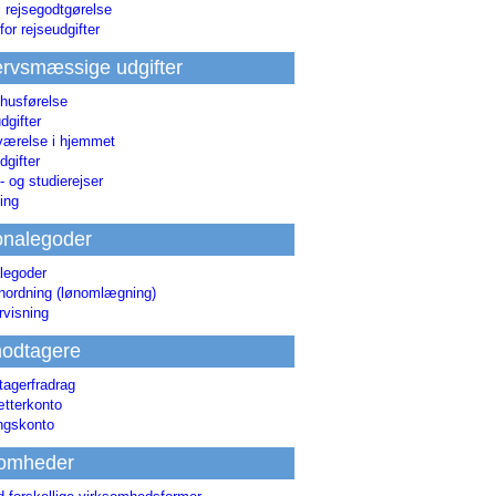
i rejsegodtgørelse
for rejseudgifter
rvsmæssige udgifter
 husførelse
dgifter
værelse i hjemmet
dgifter
 og studierejser
ing
onalegoder
legoder
ønordning (lønomlægning)
rvisning
odtagere
agerfradrag
tterkonto
ingskonto
somheder