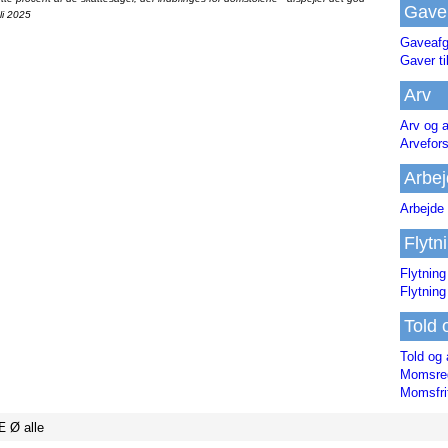
Gave
li 2025
Gaveafg
Gaver ti
Arv
Arv og a
Arvefor
Arbej
Arbejde 
Flytn
Flytning
Flytning
Told 
Told og 
Momsreg
Momsfri
Æ
Ø
alle