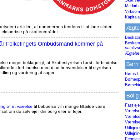
Skat ve
Medarbe
Virksom
Kapital
tyder i artiklen, at dommernes tendens til at lade staten
Ægte
ekspertise på skatteområdet.
Beskatn
, når Folketingets Ombudsmand kommer på
Beskatn
samliv
Ægtefæl
else meget beklageligt, at Skattestyrelsen først i forbindelse
Børn
llerede i forbindelse med dine henvendelser til styrelsen
ndling og vurdering af sagen.
Børns fr
Børneop
Børnebi
Bolig
Fast ej
ing af et værelse
til beboelse vil i mange tilfælde være
Værelses
set om du selv ejer din bolig eller er lejer.
Værelses
Værelses
Udlejnin
Udlejnin
Fremleje