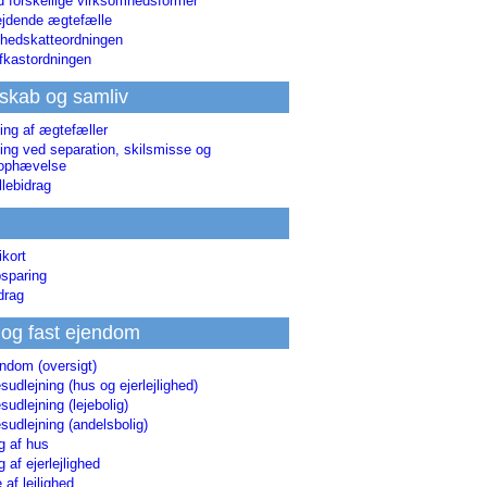
d forskellige virksomhedsformer
jdende ægtefælle
hedskatteordningen
afkastordningen
skab og samliv
ing af ægtefæller
ing ved separation, skilsmisse og
sophævelse
lebidrag
ikort
sparing
drag
 og fast ejendom
endom (oversigt)
udlejning (hus og ejerlejlighed)
udlejning (lejebolig)
udlejning (andelsbolig)
g af hus
g af ejerlejlighed
 af lejlighed