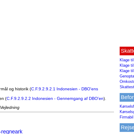
Skat
Klage ti
Klage t
Klage ti
Genopta
Omkostn
Skattest
mål og historik (
C.F.9.2.9.2.1 Indonesien - DBO'ens
Befor
en (
C.F.9.2.9.2.2 Indonesien - Gennemgang af DBO'en
).
Kørsels
 Vejledning
Kørsels
Firmabil 
Rejs
-regneark