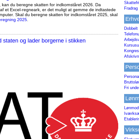
Skattefr
, kan du beregne skatten for indkomståret 2026. Da
Fradrag 
af et Excel-regneark, er det muligt at gemme de indtastede
mputer. Skal du beregne skatten for indkomståret 2025, skal
Erhve
eregning 2025
.
Dobbelt
Telefonu
Arbejds
staten og lader borgerne i stikken
Kursusu
Kongres-
Afskrivn
Pers
Persona
Bruttol
Fri unde
Lønm
Lønmodt
Iværksæ
Etabler
Virk