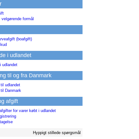
r
ift
l velgørende formål
rveafgift (boafgift)
skud
de i udlandet
i udlandet
ing til og fra Danmark
 til udlandet
 til Danmark
og afgift
afgifter for varer købt i udlandet
istrering
tagelse
Hyppigt stillede spørgsmål