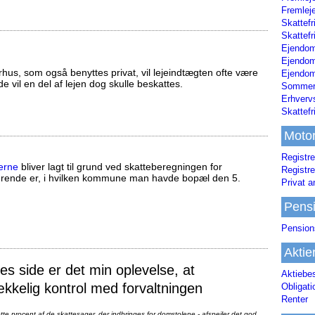
Fremleje
Skattefr
Skattefr
Ejendom
Ejendo
us, som også benyttes privat, vil lejeindtægten ofte være
Ejendom
ælde vil en del af lejen dog skulle beskattes.
Sommerh
Erhverv
Skattef
Moto
Registre
erne
bliver lagt til grund ved skatteberegningen for
Registre
ørende er, i hvilken kommune man havde bopæl den 5.
Privat a
Pens
Pension
Aktie
 side er det min oplevelse, at
Aktiebe
ækkelig kontrol med forvaltningen
Obligat
Renter
te procent af de skattesager, der indbringes for domstolene - afspejler det god