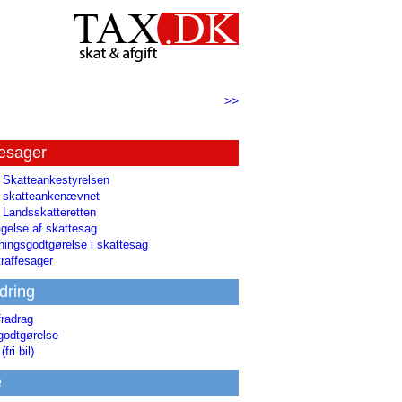
>>
tesager
l Skatteankestyrelsen
il skatteankenævnet
l Landsskatteretten
gelse af skattesag
ingsgodtgørelse i skattesag
raffesager
dring
fradrag
godtgørelse
(fri bil)
e