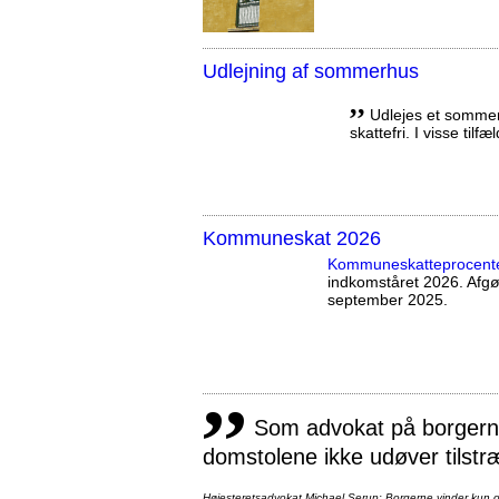
Udlejning af sommerhus
,,
Udlejes et sommerh
skattefri. I visse tilf
Kommuneskat 2026
Kommuneskatte­procent
indkomståret 2026. Afg
september 2025.
,,
Som advokat på borgernes
domstolene ikke udøver tilstr
Højesteretsadvokat Michael Serup: Borgerne vinder kun ot