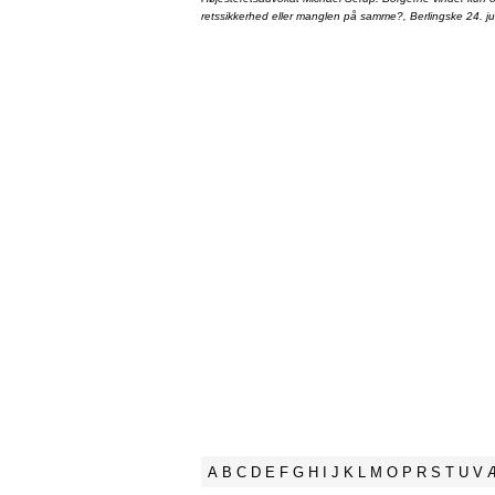
retssikkerhed eller manglen på samme?, Berlingske 24. ju
A
B
C
D
E
F
G
H
I
J
K
L
M
O
P
R
S
T
U
V