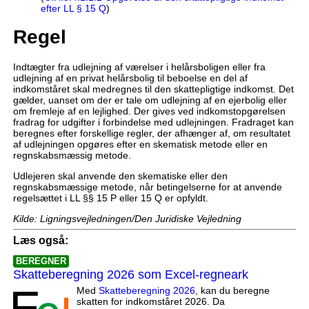
efter LL § 15 Q
)
Regel
Indtægter fra udlejning af værelser i helårsboligen eller fra
udlejning af en privat helårsbolig til beboelse en del af
indkomståret skal medregnes til den skattepligtige indkomst. Det
gælder, uanset om der er tale om udlejning af en ejerbolig eller
om fremleje af en lejlighed. Der gives ved indkomstopgørelsen
fradrag for udgifter i forbindelse med udlejningen. Fradraget kan
beregnes efter forskellige regler, der afhænger af, om resultatet
af udlejningen opgøres efter en skematisk metode eller en
regnskabsmæssig metode.
Udlejeren skal anvende den skematiske eller den
regnskabsmæssige metode, når betingelserne for at anvende
regelsættet i LL §§ 15 P eller 15 Q er opfyldt.
Kilde: Ligningsvejledningen/Den Juridiske Vejledning
Læs også:
BEREGNER
Skatteberegning 2026 som Excel-regneark
Med
Skatteberegning 2026
, kan du beregne
skatten for indkomståret 2026. Da