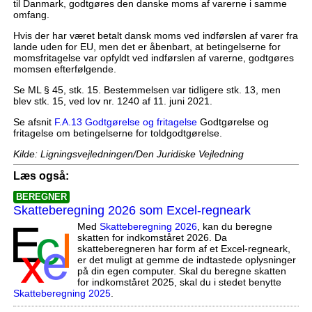
til Danmark, godtgøres den danske moms af varerne i samme
omfang.
Hvis der har været betalt dansk moms ved indførslen af varer fra
lande uden for EU, men det er åbenbart, at betingelserne for
momsfritagelse var opfyldt ved indførslen af varerne, godtgøres
momsen efterfølgende.
Se ML § 45, stk. 15. Bestemmelsen var tidligere stk. 13, men
blev stk. 15, ved lov nr. 1240 af 11. juni 2021.
Se afsnit
F.A.13 Godtgørelse og fritagelse
Godtgørelse og
fritagelse om betingelserne for toldgodtgørelse.
Kilde: Ligningsvejledningen/Den Juridiske Vejledning
Læs også:
BEREGNER
Skatteberegning 2026 som Excel-regneark
Med
Skatteberegning 2026
, kan du beregne
skatten for indkomståret 2026. Da
skatteberegneren har form af et Excel-regneark,
er det muligt at gemme de indtastede oplysninger
på din egen computer. Skal du beregne skatten
for indkomståret 2025, skal du i stedet benytte
Skatteberegning 2025
.