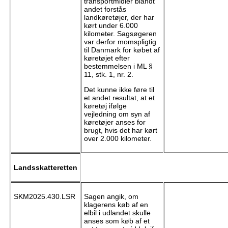
transportmidler blandt
andet forstås
landkøretøjer, der har
kørt under 6.000
kilometer. Sagsøgeren
var derfor momspligtig
til Danmark for købet af
køretøjet efter
bestemmelsen i ML §
11, stk. 1, nr. 2.
Det kunne ikke føre til
et andet resultat, at et
køretøj ifølge
vejledning om syn af
køretøjer anses for
brugt, hvis det har kørt
over 2.000 kilometer.
Landsskatteretten
SKM2025.430.LSR
Sagen angik, om
klagerens køb af en
elbil i udlandet skulle
anses som køb af et