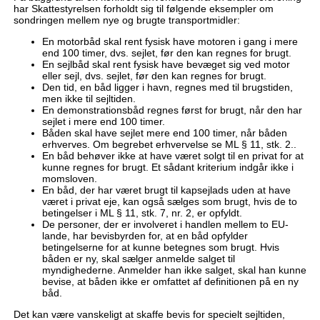
har Skattestyrelsen forholdt sig til følgende eksempler om
sondringen mellem nye og brugte transportmidler:
En motorbåd skal rent fysisk have motoren i gang i mere
end 100 timer, dvs. sejlet, før den kan regnes for brugt.
En sejlbåd skal rent fysisk have bevæget sig ved motor
eller sejl, dvs. sejlet, før den kan regnes for brugt.
Den tid, en båd ligger i havn, regnes med til brugstiden,
men ikke til sejltiden.
En demonstrationsbåd regnes først for brugt, når den har
sejlet i mere end 100 timer.
Båden skal have sejlet mere end 100 timer, når båden
erhverves. Om begrebet erhvervelse se ML § 11, stk. 2..
En båd behøver ikke at have været solgt til en privat for at
kunne regnes for brugt. Et sådant kriterium indgår ikke i
momsloven.
En båd, der har været brugt til kapsejlads uden at have
været i privat eje, kan også sælges som brugt, hvis de to
betingelser i ML § 11, stk. 7, nr. 2, er opfyldt.
De personer, der er involveret i handlen mellem to EU-
lande, har bevisbyrden for, at en båd opfylder
betingelserne for at kunne betegnes som brugt. Hvis
båden er ny, skal sælger anmelde salget til
myndighederne. Anmelder han ikke salget, skal han kunne
bevise, at båden ikke er omfattet af definitionen på en ny
båd.
Det kan være vanskeligt at skaffe bevis for specielt sejltiden,