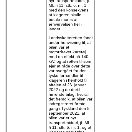
nyt transportmiddel, jf.
ML § 11, stk. 6, nr. 1,
med den konsekvens,
at klageren skulle
betale moms af
erhvervelsen her i
landet.
Landsskatteretten fandt
under henvisning til, at
bilen var et
motordrevet køretøj
med en effekt på 140
kW, og at retten til som
ejer at råde over dette
var overgået fra den
tyske forhandler til
klageren i henhold til
aftalen af 26. januar
2022 og de dertil
hørende bilag, hvoraf
det fremgik, at bilen var
indregistreret første
gang i Tyskland den 5.
september 2021, at
bilen var et nyt
transportmiddel, jf. ML
§ 11, stk. 6, nr. 1, og at