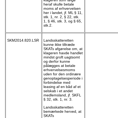
klageren som følge
heraf skulle betale
moms af erhvervelsen
her i landet, jf. ML § 11,
stk. 1, nr. 2, § 22, stk.
1, § 46, stk. 3, og § 65,
stk.2.
SKM2014.820.LSR
Landsskatteretten
kunne ikke tiltræde
SKATs afgørelse om, at
klageren havde handlet
mindst groft uagtsomt
og derfor kunne
pålægges at betale
erhvervelsesmoms
uden for den ordinære
genoptagelsesperiode i
forbindelse med
leasing af en båd af et
selskab i et andet
medlemsland, jf. SKFL
§ 32, stk. 1, nr. 3.
Landsskatteretten
bemærkede herved, at
SKATs