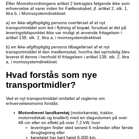
Efter Momsforordningens artikel 2 betragtes følgende ikke som
erhvervelse af varer inden for Fællesskabet, jf. artikel 2, stk. 1,
litra b, i Momssystemdirektivet:
a) en ikke-afgiftspligtig persons overførsel af et nyt
transportmiddel som led i flytning af bopæl, forudsat at det på
leveringstidspunktet ikke var muligt at anvende fritagelsen i
artikel 138, stk. 2, litra a, i momssystemdirektivet
b) en ikke-afgiftspligtig persons tilbageførsel af et nyt
transportmiddel til den medlemsstat, hvorfra det oprindelig blev
leveret til denne i henhold til fritagelsen i artikel 138, stk. 2, litra
a, i momssystemdirektivet.
Hvad forstås som nye
transportmidler?
Ved et nyt transportmiddel omfattet af reglerne om
erhvervelsesmoms forstås:
Motordrevet landkøretøj
(motorkøretøj, traktor,
motorredskab og knallert) med en slagvolumen på over
48 cm eller en effekt på over 7,2 kW, hvor
leveringen finder sted senest 6 måneder efter første
ibrugtagning eller
køretøjet har kørt højst 6.000 km.