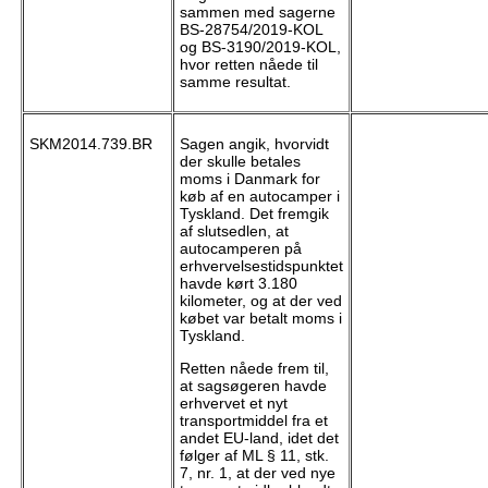
sammen med sagerne
BS-28754/2019-KOL
og BS-3190/2019-KOL,
hvor retten nåede til
samme resultat.
SKM2014.739.BR
Sagen angik, hvorvidt
der skulle betales
moms i Danmark for
køb af en autocamper i
Tyskland. Det fremgik
af slutsedlen, at
autocamperen på
erhvervelsestidspunktet
havde kørt 3.180
kilometer, og at der ved
købet var betalt moms i
Tyskland.
Retten nåede frem til,
at sagsøgeren havde
erhvervet et nyt
transportmiddel fra et
andet EU-land, idet det
følger af ML § 11, stk.
7, nr. 1, at der ved nye