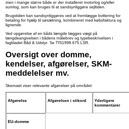
men i mange større både er der installeret motorlog og/eller
sumlog, som kan bruges til at sandsynliggøre sejltiden.
Brugstiden kan sandsynliggøres ved at fremlægge kvittering for
betaling for hjælp til søsætning, kombineret med købsfaktura og
lignende.
Ved opgørelse af en båds længde lægges vægt på
længdeangivelsen i bådens målebrev og typebeskrivelsen i
fagbladet Båd & Udstyr. Se TfS1998.675.LSR.
Oversigt over domme,
kendelser, afgørelser, SKM-
meddelelser mv.
Skemaet viser relevante afgørelser på området:
Afgørelse
Afgørelsen i stikord
Yderligere
kommentarer
EU-domme