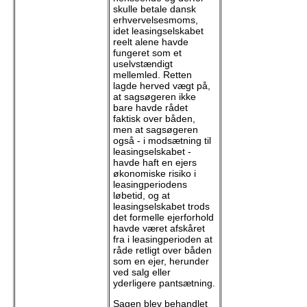
skulle betale dansk
erhvervelsesmoms,
idet leasingselskabet
reelt alene havde
fungeret som et
uselvstændigt
mellemled. Retten
lagde herved vægt på,
at sagsøgeren ikke
bare havde rådet
faktisk over båden,
men at sagsøgeren
også - i modsætning til
leasingselskabet -
havde haft en ejers
økonomiske risiko i
leasingperiodens
løbetid, og at
leasingselskabet trods
det formelle ejerforhold
havde været afskåret
fra i leasingperioden at
råde retligt over båden
som en ejer, herunder
ved salg eller
yderligere pantsætning.
Sagen blev behandlet