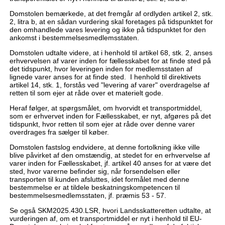
Domstolen bemærkede, at det fremgår af ordlyden artikel 2, stk.
2, litra b, at en sådan vurdering skal foretages på tidspunktet for
den omhandlede vares levering og ikke på tidspunktet for den
ankomst i bestemmelsesmedlemsstaten.
Domstolen udtalte videre, at i henhold til artikel 68, stk. 2, anses
erhvervelsen af varer inden for fællesskabet for at finde sted på
det tidspunkt, hvor leveringen inden for medlemsstaten af
lignede varer anses for at finde sted. I henhold til direktivets
artikel 14, stk. 1, forstås ved "levering af varer" overdragelse af
retten til som ejer at råde over et materielt gode.
Heraf følger, at spørgsmålet, om hvorvidt et transportmiddel,
som er erhvervet inden for Fællesskabet, er nyt, afgøres på det
tidspunkt, hvor retten til som ejer at råde over denne varer
overdrages fra sælger til køber.
Domstolen fastslog endvidere, at denne fortolkning ikke ville
blive påvirket af den omstændig, at stedet for en erhvervelse af
varer inden for Fællesskabet, jf. artikel 40 anses for at være det
sted, hvor varerne befinder sig, når forsendelsen eller
transporten til kunden afsluttes, idet formålet med denne
bestemmelse er at tildele beskatningskompetencen til
bestemmelsesmedlemsstaten, jf. præmis 53 - 57.
Se også SKM2025.430.LSR, hvori Landsskatteretten udtalte, at
vurderingen af, om et transportmiddel er nyt i henhold til EU-