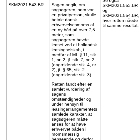
Se også
SKM2021.543.BR
Sagen angik, om
SKM2021.553.BR
sagsøgeren, som var
og
en privatperson, skulle
SKM2021.554.BR,
betale dansk
hvor retten nåede
erhvervelsesmoms af
til samme resultat.
en ny båd på over 7,5
meter, som
sagsøgeren havde
leaset ved et hollandsk
leasingselskab, i
medfør af ML § 11, stk.
1, nr. 2, jf. stk. 7, nr. 2
(dagældende stk. 4, nr.
2), jf. § 65, stk. 2
(dagældende stk. 3).
Retten fandt efter en
samlet vurdering af
sagens
omstændigheder og
under hensyn til
leasingarrangementets
samlede karakter, at
sagsøgeren måtte
anses for at have
erhvervet båden i
momsmæssig
henseende og derfor