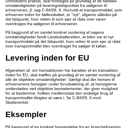
Domstolens praksis, skal foretages på grundlag af de faktiske
omstændigheder på leveringstidspunktet fra sælgeren til
erhververen, jf. sag C-84/09, X. Hvorvidt et transportmiddel, som
erhverves inden for fællesskabet, er "nyt", afgøres således på
det tidspunkt, hvor retten til som ejer at råde over varen
overdrages fra sælgeren til erhververen.
På baggrund af en samlet konkret vurdering af sagens
omstændigheder fandt Landsskatteretten, at bilen var et nyt
transportmiddel på det tidspunkt, hvor retten til som ejer at råde
over transportmidlet blev overdraget fra sælger til køber.
Levering inden for EU
Afgørelsen af, om transaktionen har karakter af en transaktion
inden for EU, skal træffes på grundlag af en samlet vurdering af
alle de objektive omstændigheder. Særligt skal der henses til
erhververens hensigter under forudsætning af, at hensigterne
understøttes ved objektive beviselementer, der giver mulighed
for at bestemme, hvilken medlemsstat den endelige brug af
transportmidlet tilsigtes at være i. Se C-84/09, X mod
Skatteverket.
Eksempler
På baggrund af en konkret henvendelse fra en brancheforening