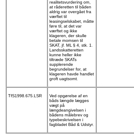
realitetsvurdering om,
at råderetten til båden
aldrig var overgået fra
værftet til
leasingselskabet, måtte
føre til, at det var
værftet og ikke
klageren, der skulle
betale momsen til
SKAT, jf. ML § 4, stk. 1.
Landsskatteretten
kunne heller ikke
tiltræde SKATs
supplerende
begrundelser for, at
klageren havde handlet
groft uagtsomt.
TfS1998.675.LSR
Ved opgørelse af en
båds længde lægges
vægt på
længdeangivelsen i
bådens målebrev og
typebeskrivelsen i
fagbladet Båd & Udstyr.