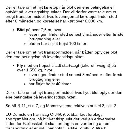
Der er tale om et nyt køretøj, når blot den ene betingelse er
opfyldt på leveringstidspunktet. Der vil derfor være tale om et
brugt transportmiddel, hvis leveringen af køretøjet finder sted
efter 6 måneder, og køretøjet har kørt over 6.000 km.
Båd
på over 7,5 m, hvor
leveringen finder sted senest 3 måneder efter første
ibrugtagning eller
båden har sejlet højst 100 timer.
Der er tale om et nyt transportmiddel, når båden opfylder blot
den ene betingelse på leveringstidspunktet.
Fly
med en højest tilladt startvægt (take-off-weight) på
over 1.550 kg, hvor
leveringen finder sted senest 3 måneder efter første
ibrugtagning eller
har fløjet højst 40 timer.
Der er tale om et nyt transportmiddel, hvis flyet blot opfylder den
ene betingelse på leveringstidspunktet.
Se ML § 11, stk. 7, og Momssystemdirektivets artikel 2, stk. 2.
EU-Domstolen har i sag C-84/09, X bl.a. fået forelagt
spørgsmålet om, på hvilket tidspunkt der ved en erhvervelse
inden for Fællesskabet skal foretages en vurdering af, om
transportmidlet er nyt i henhold til artikel 2, stk. 2, litra b.