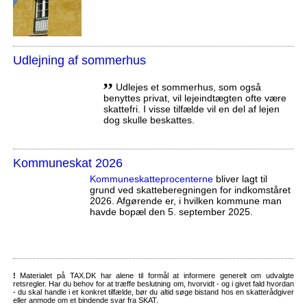
Udlejning af sommerhus
,,
Udlejes et sommerhus, som også
benyttes privat, vil lejeindtægten ofte være
skattefri. I visse tilfælde vil en del af lejen
dog skulle beskattes.
Kommuneskat 2026
Kommuneskatte­procenterne
bliver lagt til
grund ved skatteberegningen for indkomståret
2026. Afgørende er, i hvilken kommune man
havde bopæl den 5. september 2025.
!
Materialet på TAX.DK har alene til formål at informere generelt om udvalgte
retsregler. Har du behov for at træffe beslutning om, hvorvidt - og i givet fald hvordan
- du skal handle i et konkret tilfælde, bør du altid søge bistand hos en skatterådgiver
eller anmode om et bindende svar fra SKAT.