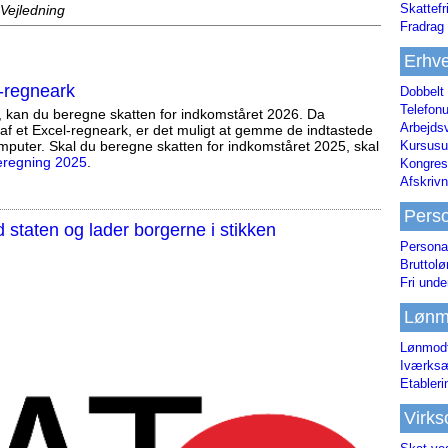
Skattefr
 Vejledning
Fradrag 
Erhve
-regneark
Dobbelt
Telefonu
, kan du beregne skatten for indkomståret 2026. Da
Arbejds
af et Excel-regneark, er det muligt at gemme de indtastede
mputer. Skal du beregne skatten for indkomståret 2025, skal
Kursusu
eregning 2025
.
Kongres-
Afskrivn
Pers
staten og lader borgerne i stikken
Persona
Bruttol
Fri unde
Lønm
Lønmodt
Iværksæ
Etabler
Virk