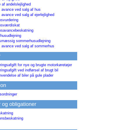
 af andelslejlighed
i avance ved salg af hus
i avance ved salg af ejerlejlighed
svurdering
msværdiskat
savancebeskatning
usudlejning
smæssig sommerhusudlejning
ri avance ved salg af sommerhus
r
ringsafgift for nye og brugte motorkøretøjer
ringsafgift ved indførsel af brugt bil
nvendelse af biler på gule plader
ion
sordninger
r og obligationer
skatning
ionsbeskatning