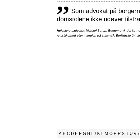
,,
Som advokat på borgernes
domstolene ikke udøver tilstr
Højesteretsadvokat Michael Serup: Borgerne vinder kun ot
retssikkerhed eller manglen på samme?, Berlingske 24. ju
A
B
C
D
E
F
G
H
I
J
K
L
M
O
P
R
S
T
U
V