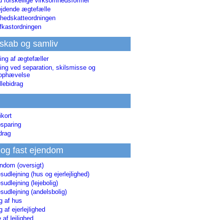
d forskellige virksomhedsformer
jdende ægtefælle
hedskatteordningen
afkastordningen
skab og samliv
ing af ægtefæller
ing ved separation, skilsmisse og
sophævelse
lebidrag
ikort
sparing
drag
 og fast ejendom
endom (oversigt)
udlejning (hus og ejerlejlighed)
udlejning (lejebolig)
udlejning (andelsbolig)
g af hus
g af ejerlejlighed
 af lejlighed