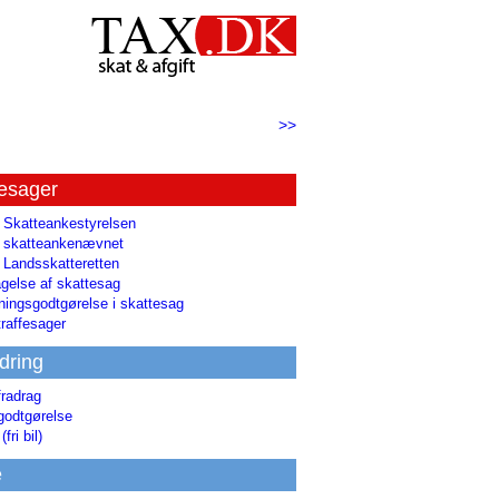
>>
tesager
l Skatteankestyrelsen
il skatteankenævnet
l Landsskatteretten
gelse af skattesag
ingsgodtgørelse i skattesag
raffesager
dring
fradrag
godtgørelse
(fri bil)
e