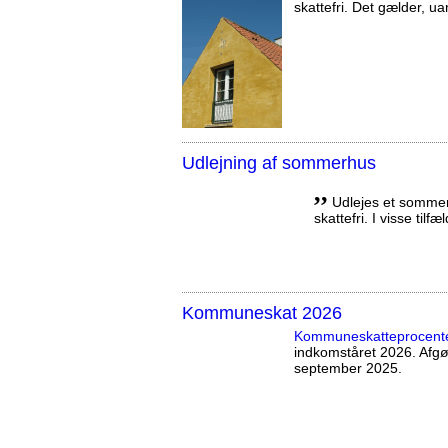
skattefri. Det gælder, uan
Udlejning af sommerhus
,,
Udlejes et sommerh
skattefri. I visse tilf
Kommuneskat 2026
Kommuneskatte­procent
indkomståret 2026. Afg
september 2025.