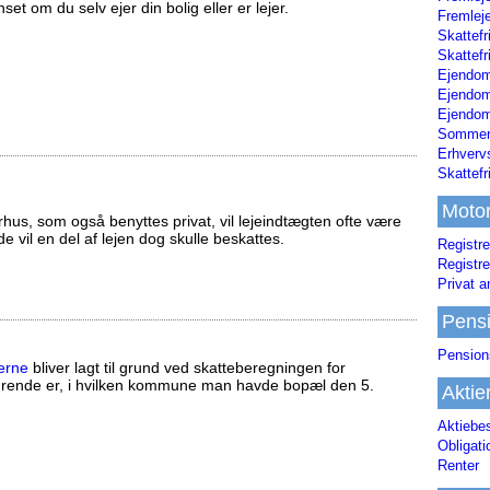
set om du selv ejer din bolig eller er lejer.
Fremleje
Skattefr
Skattefr
Ejendom
Ejendo
Ejendom
Sommerh
Erhverv
Skattef
Moto
us, som også benyttes privat, vil lejeindtægten ofte være
ælde vil en del af lejen dog skulle beskattes.
Registre
Registre
Privat a
Pens
Pension
erne
bliver lagt til grund ved skatteberegningen for
ørende er, i hvilken kommune man havde bopæl den 5.
Aktie
Aktiebe
Obligat
Renter