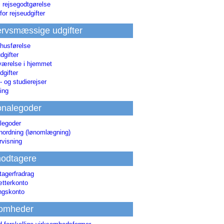
i rejsegodtgørelse
for rejseudgifter
rvsmæssige udgifter
 husførelse
dgifter
værelse i hjemmet
dgifter
 og studierejser
ing
onalegoder
legoder
ønordning (lønomlægning)
rvisning
odtagere
agerfradrag
tterkonto
ingskonto
somheder