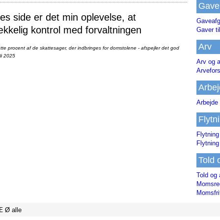
Gave
 side er det min oplevelse, at
Gaveafg
ækkelig kontrol med forvaltningen
Gaver ti
Arv
te procent af de skattesager, der indbringes for domstolene - afspejler det god
li 2025
Arv og a
Arvefor
Arbej
Arbejde 
Flytn
Flytning
Flytning
Told 
Told og 
Momsreg
Momsfri
Æ
Ø
alle