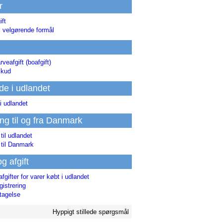
r
ift
l velgørende formål
rveafgift (boafgift)
skud
de i udlandet
i udlandet
ing til og fra Danmark
 til udlandet
 til Danmark
og afgift
afgifter for varer købt i udlandet
istrering
tagelse
Hyppigt stillede spørgsmål