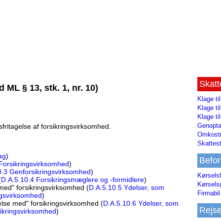
Skat
ML § 13, stk. 1, nr. 10)
Klage ti
Klage t
Klage ti
Genopta
ritagelse af forsikringsvirksomhed.
Omkostn
Skattest
ag
)
Befor
Forsikringsvirksomhed
)
0.3 Genforsikringsvirksomhed
)
Kørsels
(
D.A.5.10.4 Forsikringsmæglere og -formidlere
)
Kørsels
 med" forsikringsvirksomhed (
D.A.5.10.5 Ydelser, som
Firmabil 
ingsvirksomhed
)
delse med" forsikringsvirksomhed (
D.A.5.10.6 Ydelser, som
Rejs
rsikringsvirksomhed
)