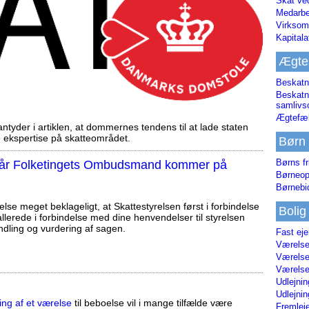
Skat ve
Medarbe
Virksom
Kapital
Ægte
Beskatn
Beskatn
samliv
Ægtefæl
tyder i artiklen, at dommernes tendens til at lade staten
ekspertise på skatteområdet.
Børn
Børns fr
, når Folketingets Ombudsmand kommer på
Børneop
Børnebi
else meget beklageligt, at Skattestyrelsen først i forbindelse
Bolig
llerede i forbindelse med dine henvendelser til styrelsen
ndling og vurdering af sagen.
Fast ej
Værelses
Værelses
Værelses
Udlejnin
Udlejnin
ing af et værelse
til beboelse vil i mange tilfælde være
Fremleje