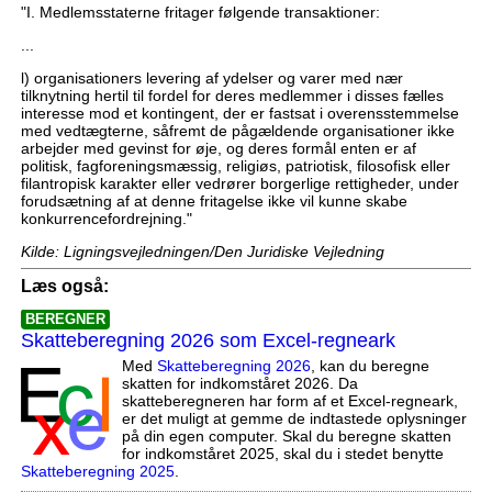
"I. Medlemsstaterne fritager følgende transaktioner:
...
l) organisationers levering af ydelser og varer med nær
tilknytning hertil til fordel for deres medlemmer i disses fælles
interesse mod et kontingent, der er fastsat i overensstemmelse
med vedtægterne, såfremt de pågældende organisationer ikke
arbejder med gevinst for øje, og deres formål enten er af
politisk, fagforeningsmæssig, religiøs, patriotisk, filosofisk eller
filantropisk karakter eller vedrører borgerlige rettigheder, under
forudsætning af at denne fritagelse ikke vil kunne skabe
konkurrencefordrejning."
Kilde: Ligningsvejledningen/Den Juridiske Vejledning
Læs også:
BEREGNER
Skatteberegning 2026 som Excel-regneark
Med
Skatteberegning 2026
, kan du beregne
skatten for indkomståret 2026. Da
skatteberegneren har form af et Excel-regneark,
er det muligt at gemme de indtastede oplysninger
på din egen computer. Skal du beregne skatten
for indkomståret 2025, skal du i stedet benytte
Skatteberegning 2025
.