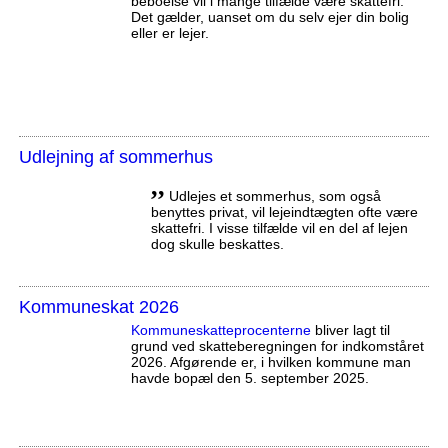
beboelse vil i mange tilfælde være skattefri.
Det gælder, uanset om du selv ejer din bolig
eller er lejer.
Udlejning af sommerhus
,,
Udlejes et sommerhus, som også
benyttes privat, vil lejeindtægten ofte være
skattefri. I visse tilfælde vil en del af lejen
dog skulle beskattes.
Kommuneskat 2026
Kommuneskatte­procenterne
bliver lagt til
grund ved skatteberegningen for indkomståret
2026. Afgørende er, i hvilken kommune man
havde bopæl den 5. september 2025.