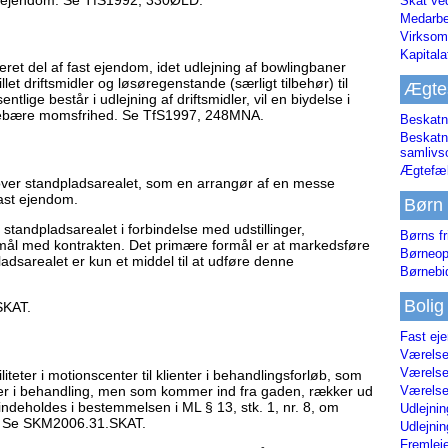
Skat ve
Medarbe
Virksom
Kapital
ret del af fast ejendom, idet udlejning af bowlingbaner
llet driftsmidler og løsøregenstande (særligt tilbehør) til
Ægte
ntlige består i udlejning af driftsmidler, vil en biydelse i
indebære momsfrihed. Se TfS1997, 248MNA.
Beskatn
Beskatn
samliv
Ægtefæl
ver standpladsarealet, som en arrangør af en messe
 fast ejendom.
Børn
 standpladsarealet i forbindelse med udstillinger,
Børns fr
mål med kontrakten. Det primære formål er at markedsføre
Børneop
adsarealet er kun et middel til at udføre denne
Børnebi
Bolig
SKAT.
Fast ej
Værelses
Værelses
liteter i motionscenter til klienter i behandlingsforløb, som
e er i behandling, men som kommer ind fra gaden, rækker ud
Værelses
ndeholdes i bestemmelsen i ML § 13, stk. 1, nr. 8, om
Udlejnin
m. Se SKM2006.31.SKAT.
Udlejnin
Fremleje