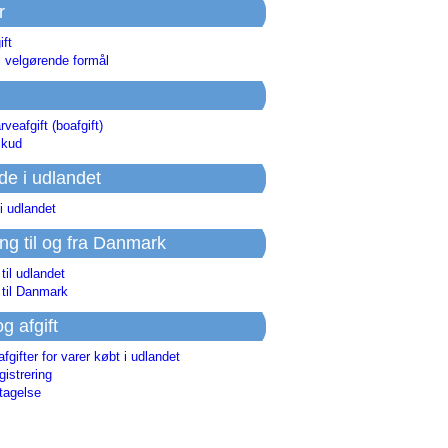
r
ift
l velgørende formål
rveafgift (boafgift)
skud
de i udlandet
i udlandet
ing til og fra Danmark
 til udlandet
 til Danmark
og afgift
afgifter for varer købt i udlandet
istrering
tagelse