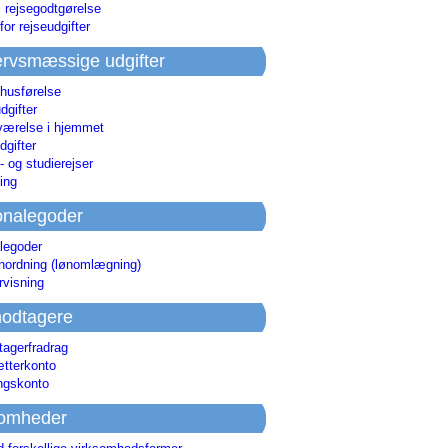
i rejsegodtgørelse
for rejseudgifter
rvsmæssige udgifter
 husførelse
dgifter
værelse i hjemmet
dgifter
 og studierejser
ing
onalegoder
legoder
ønordning (lønomlægning)
rvisning
odtagere
agerfradrag
tterkonto
ingskonto
somheder