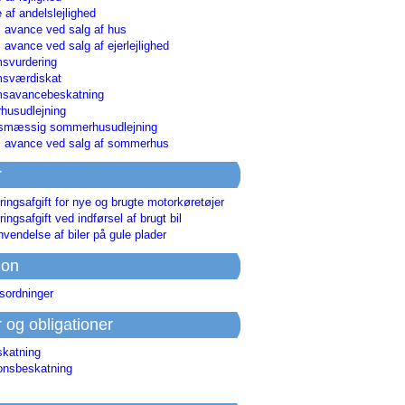
 af andelslejlighed
i avance ved salg af hus
i avance ved salg af ejerlejlighed
svurdering
msværdiskat
savancebeskatning
usudlejning
smæssig sommerhusudlejning
ri avance ved salg af sommerhus
r
ringsafgift for nye og brugte motorkøretøjer
ringsafgift ved indførsel af brugt bil
nvendelse af biler på gule plader
ion
sordninger
r og obligationer
skatning
ionsbeskatning