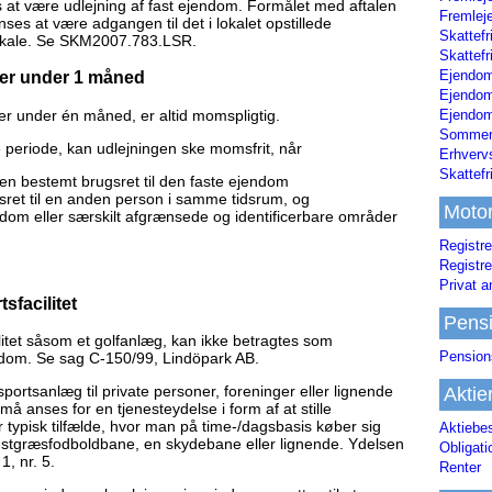
s at være udlejning af fast ejendom. Formålet med aftalen
Fremleje
ses at være adgangen til det i lokalet opstillede
Skattefr
lokale. Se SKM2007.783.LSR.
Skattefr
Ejendom
oder under 1 måned
Ejendo
oder under én måned, er altid momspligtig.
Ejendom
Sommerh
e periode, kan udlejningen ske momsfrit, når
Erhverv
Skattef
t en bestemt brugsret til den faste ejendom
ret til en anden person i samme tidsrum, og
Moto
ndom eller særskilt afgrænsede og identificerbare områder
Registre
Registre
Privat a
sfacilitet
Pens
ilitet såsom et golfanlæg, kan ikke betragtes som
Pension
jendom. Se sag C-150/99, Lindöpark AB.
 sportsanlæg til private personer, foreninger eller lignende
Aktie
å anses for en tjenesteydelse i form af at stille
ter typisk tilfælde, hvor man på time-/dagsbasis køber sig
Aktiebe
nstgræsfodboldbane, en skydebane eller lignende. Ydelsen
Obligat
1, nr. 5.
Renter