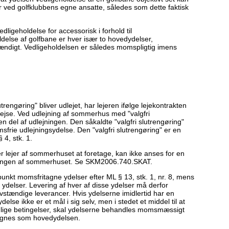
er ved golfklubbens egne ansatte, således som dette faktisk
ligeholdelse for accessorisk i forhold til
ldelse af golfbane er hver især to hovedydelser,
digt. Vedligeholdelsen er således momspligtig imens
rengøring" bliver udlejet, har lejeren ifølge lejekontrakten
afrejse. Ved udlejning af sommerhus med "valgfri
en del af udlejningen. Den såkaldte "valgfri slutrengøring"
sfrie udlejningsydelse. Den "valgfri slutrengøring" er en
 4, stk. 1.
er lejer af sommerhuset at foretage, kan ikke anses for en
ejningen af sommerhuset. Se SKM2006.740.SKAT.
nkt momsfritagne ydelser efter ML § 13, stk. 1, nr. 8, mens
ydelser. Levering af hver af disse ydelser må derfor
stændige leverancer. Hvis ydelserne imidlertid har en
delse ikke er et mål i sig selv, men i stedet et middel til at
lige betingelser, skal ydelserne behandles momsmæssigt
egnes som hovedydelsen.