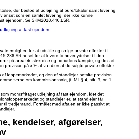
ttelse, der bestod af udlejning af bure/lokaler samt levering
v anset som én samlet levering, der ikke kunne
 fast ejendom. Se SKM2018.446.LSR.
udlejning af fast ejendom
te mulighed for at udstille og sælge private effekter til
19.236.SR anset for at levere to hovedydelser til den
 beror på arealets størrelse og periodens længde, og dels et
n provision på x % af værdien af de solgte private effekter.
n af loppemarkedet, og den af standlejer betalte provision
mmelserne om kommissionssalg, jf. ML § 4, stk. 3, nr. 1.
 som momsfritaget udlejning af fast ejendom, idet det
ionsloppemarkedet og standlejer er, at standlejer får
er til tredjemand. Formålet med aftalen er ikke passivt at
andlejer.
, kendelser, afgørelser,
mv