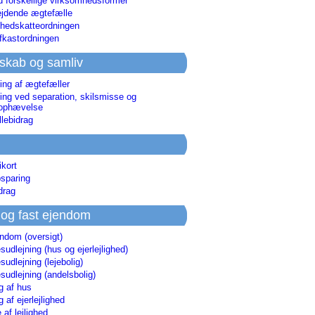
d forskellige virksomhedsformer
jdende ægtefælle
hedskatteordningen
afkastordningen
skab og samliv
ing af ægtefæller
ing ved separation, skilsmisse og
sophævelse
lebidrag
ikort
sparing
drag
 og fast ejendom
endom (oversigt)
udlejning (hus og ejerlejlighed)
udlejning (lejebolig)
udlejning (andelsbolig)
g af hus
g af ejerlejlighed
 af lejlighed