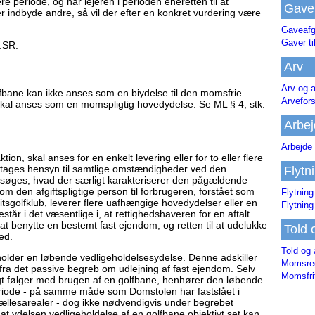
 periode, og har lejeren i perioden eneretten til at
Gave
 indbyde andre, så vil der efter en konkret vurdering være
Gaveafg
Gaver ti
.SR.
Arv
Arv og a
olfbane kan ikke anses som en biydelse til den momsfrie
Arvefor
 skal anses som en momspligtig hovedydelse. Se ML § 4, stk.
Arbej
Arbejde 
on, skal anses for en enkelt levering eller for to eller flere
 tages hensyn til samtlige omstændigheder ved den
Flytn
søges, hvad der særligt karakteriserer den pågældende
m den afgiftspligtige person til forbrugeren, forstået som
Flytning
sgolfklub, leverer flere uafhængige hovedydelser eller en
Flytning
står i det væsentlige i, at rettighedshaveren for en aftalt
 at benytte en bestemt fast ejendom, og retten til at udelukke
Told 
ed.
Told og 
holder en løbende vedligeholdelsesydelse. Denne adskiller
Momsreg
t fra det passive begreb om udlejning af fast ejendom. Selv
Momsfri
igt følger med brugen af en golfbane, henhører den løbende
eriode - på samme måde som Domstolen har fastslået i
 fællesarealer - dog ikke nødvendigvis under begrebet
 at ydelsen vedligeholdelse af en golfbane objektivt set kan