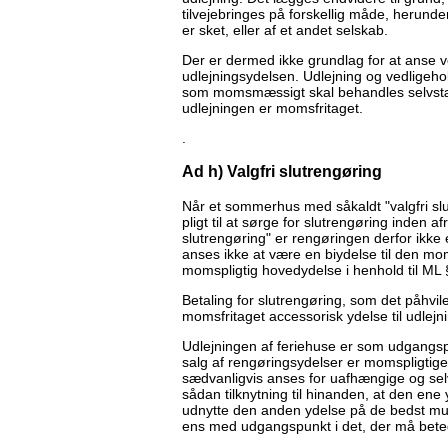
tilvejebringes på forskellig måde, herund
er sket, eller af et andet selskab.
Der er dermed ikke grundlag for at anse ved
udlejningsydelsen. Udlejning og vedligeho
som momsmæssigt skal behandles selvstæn
udlejningen er momsfritaget.
.
Ad h) Valgfri slutrengøring
Når et sommerhus med såkaldt "valgfri slut
pligt til at sørge for slutrengøring inden 
slutrengøring" er rengøringen derfor ikke 
anses ikke at være en biydelse til den mom
momspligtig hovedydelse i henhold til ML §
Betaling for slutrengøring, som det påhvil
momsfritaget accessorisk ydelse til udl
Udlejningen af feriehuse er som udgangspu
salg af rengøringsydelser er momspligtige 
sædvanligvis anses for uafhængige og selv
sådan tilknytning til hinanden, at den ene y
udnytte den anden ydelse på de bedst mu
ens med udgangspunkt i det, der må bet