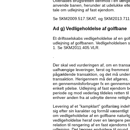
Overlades brugsretten derimod i en længere
anvende banen, herunder at udelukke eller
tale om udlejning af fast ejendom.
Se SKM2009.517.SKAT, og SKM2013.711
Ad g) Vedligeholdelse af golfbane
Et driftsselskabs vedligeholdelse af en g
udlejning af golfbanen. Vedligeholdelsen
1. Se SKM2011.405.VLR.
.
Der skal ved vurderingen af, om en transakti
uafhængige leveringer, først og fremmest
pågældende transaktion, og det må under
transaktion. Herigennem må det afgøres, o
en gennemsnitsforbruger fx en gennemsnit
enkelt ydelse. Udlejning af fast ejendom be
periode og mod vederlag tildeles retten til
enhver anden fra at udnytte denne rettigh
Levering af et "kampklart" golfanlæg inde
sig efter sin karakter og formål væsentlig
om vedligeholdelse af en golfbane naturl
vedligeholdelse heraf over en længere p
relation til rengøring af en fast ejendoms
udlejning. Det lægges endvidere til grund,