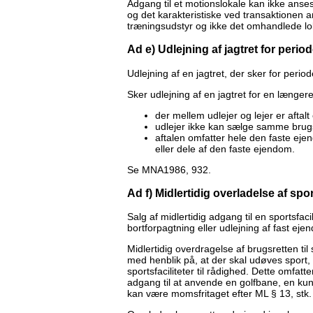
Adgang til et motionslokale kan ikke anse
og det karakteristiske ved transaktionen an
træningsudstyr og ikke det omhandlede 
Ad e) Udlejning af jagtret for peri
Udlejning af en jagtret, der sker for peri
Sker udlejning af en jagtret for en længer
der mellem udlejer og lejer er aftal
udlejer ikke kan sælge samme brugs
aftalen omfatter hele den faste eje
eller dele af den faste ejendom.
Se MNA1986, 932.
Ad f) Midlertidig overladelse af sport
Salg af midlertidig adgang til en sportsfac
bortforpagtning eller udlejning af fast e
Midlertidig overdragelse af brugsretten til
med henblik på, at der skal udøves sport, m
sportsfaciliteter til rådighed. Dette omfat
adgang til at anvende en golfbane, en ku
kan være momsfritaget efter ML § 13, stk. 