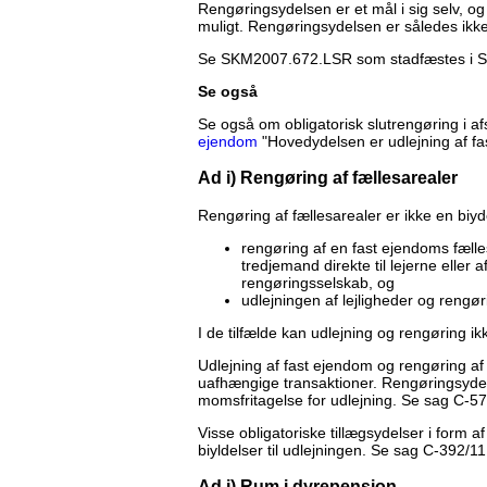
Rengøringsydelsen er et mål i sig selv, og 
muligt. Rengøringsydelsen er således ikke 
Se SKM2007.672.LSR som stadfæstes i 
Se også
Se også om obligatorisk slutrengøring i af
ejendom
"Hovedydelsen er udlejning af fa
Ad i) Rengøring af fællesarealer
Rengøring af fællesarealer er ikke en biy
rengøring af en fast ejendoms fælles
tredjemand direkte til lejerne eller 
rengøringsselskab, og
udlejningen af lejligheder og rengør
I de tilfælde kan udlejning og rengøring i
Udlejning af fast ejendom og rengøring af f
uafhængige transaktioner. Rengøringsyde
momsfritagelse for udlejning. Se sag C-57
Visse obligatoriske tillægsydelser i form 
biyldelser til udlejningen. Se sag C-392/1
Ad j) Rum i dyrepension