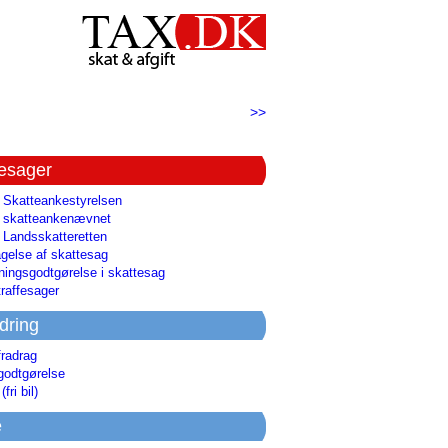
>>
tesager
l Skatteankestyrelsen
il skatteankenævnet
l Landsskatteretten
gelse af skattesag
ingsgodtgørelse i skattesag
raffesager
dring
fradrag
godtgørelse
(fri bil)
e