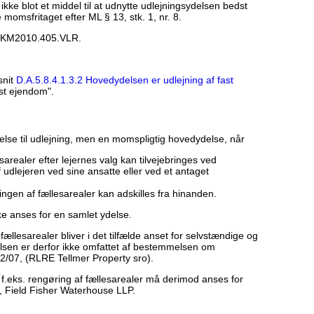
ikke blot et middel til at udnytte udlejningsydelsen bedst
momsfritaget efter ML § 13, stk. 1, nr. 8.
SKM2010.405.VLR.
snit
D.A.5.8.4.1.3.2 Hovedydelsen er udlejning af fast
st ejendom".
delse til udlejning, men en momspligtig hovedydelse, når
arealer efter lejernes valg kan tilvejebringes ved
af udlejeren ved sine ansatte eller ved et antaget
ingen af fællesarealer kan adskilles fra hinanden.
kke anses for en samlet ydelse.
ællesarealer bliver i det tilfælde anset for selvstændige og
lsen er derfor ikke omfattet af bestemmelsen om
2/07, (RLRE Tellmer Property sro).
af f.eks. rengøring af fællesarealer må derimod anses for
1, Field Fisher Waterhouse LLP.