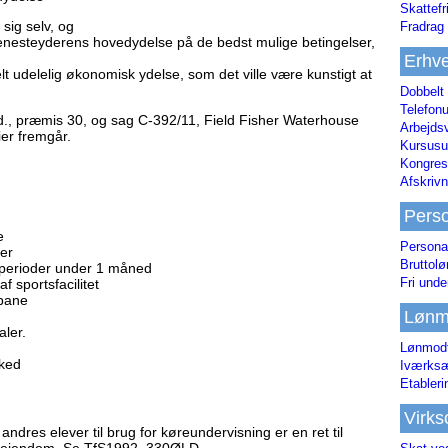
Skattefr
sig selv, og
Fradrag 
 tjenesteyderens hovedydelse på de bedst mulige betingelser,
Erhve
lt udelelig økonomisk ydelse, som det ville være kunstigt at
Dobbelt
Telefonu
d., præmis 30, og sag C-392/11, Field Fisher Waterhouse
Arbejds
ier fremgår.
Kursusu
Kongres-
Afskrivn
Pers
e
Persona
ler
Bruttol
r perioder under 1 måned
Fri unde
f sportsfacilitet
fbane
Lønm
aler.
Lønmodt
ked
Iværksæ
Etabler
Virk
andres elever til brug for køreundervisning er en ret til
ast ejendom. Se TfS1992, 330ØLD.