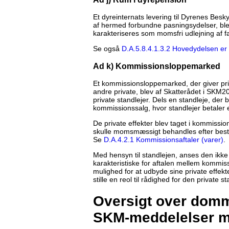
Et dyreinternats levering til Dyrenes Besky
af hermed forbundne pasningsydelser, ble
karakteriseres som momsfri udlejning af
Se også
D.A.5.8.4.1.3.2 Hovedydelsen er 
Ad k) Kommissionsloppemarked
Et kommissionsloppemarked, der giver priva
andre private, blev af Skatterådet i SKM20
private standlejer. Dels en standleje, der
kommissionssalg, hvor standlejer betaler e
De private effekter blev taget i kommissio
skulle momsmæssigt behandles efter beste
Se
D.A.4.2.1 Kommissionsaftaler (varer)
.
Med hensyn til standlejen, anses den ikke
karakteristiske for aftalen mellem kommiss
mulighed for at udbyde sine private effekt
stille en reol til rådighed for den private st
Oversigt over domme
SKM-meddelelser 