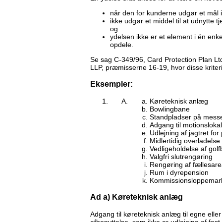
når den for kunderne udgør et mål i 
ikke udgør et middel til at udnytte
og
ydelsen ikke er et element i én enke
opdele.
Se sag C-349/96, Card Protection Plan Lt
LLP, præmisserne 16-19, hvor disse kriter
Eksempler:
Køreteknisk anlæg
Bowlingbane
Standpladser på mess
Adgang til motionsloka
Udlejning af jagtret fo
Midlertidig overladelse a
Vedligeholdelse af gol
Valgfri slutrengøring
Rengøring af fællesare
Rum i dyrepension
Kommissionsloppemar
Ad a) Køreteknisk anlæg
Adgang til køreteknisk anlæg til egne eller 
afbenyttelse, som ikke er udlejning af f