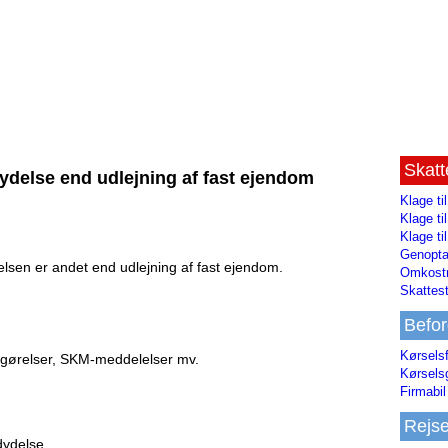
Skat
ydelse end udlejning af fast ejendom
Klage ti
Klage t
Klage ti
Genopta
lsen er andet end udlejning af fast ejendom.
Omkostn
Skattest
Befor
Kørsels
fgørelser, SKM-meddelelser mv.
Kørsels
Firmabil 
Rejs
dydelse