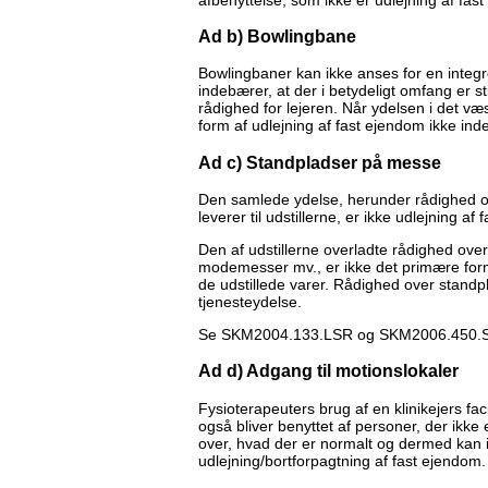
Ad b) Bowlingbane
Bowlingbaner kan ikke anses for en integre
indebærer, at der i betydeligt omfang er sti
rådighed for lejeren. Når ydelsen i det væse
form af udlejning af fast ejendom ikke 
Ad c) Standpladser på messe
Den samlede ydelse, herunder rådighed o
leverer til udstillerne, er ikke udlejning af
Den af udstillerne overladte rådighed over
modemesser mv., er ikke det primære for
de udstillede varer. Rådighed over standpl
tjenesteydelse.
Se SKM2004.133.LSR og SKM2006.450.
Ad d) Adgang til motionslokaler
Fysioterapeuters brug af en klinikejers faci
også bliver benyttet af personer, der ikk
over, hvad der er normalt og dermed kan i
udlejning/bortforpagtning af fast ejendo