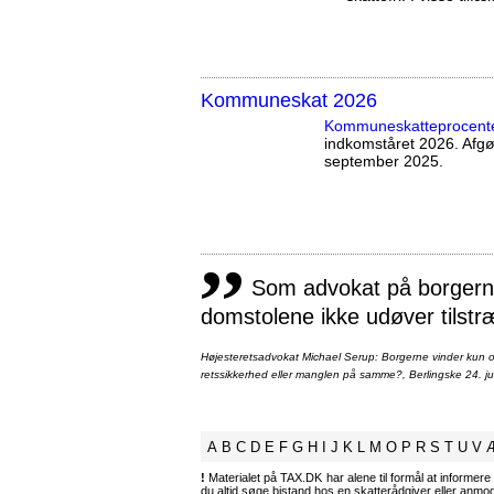
Kommuneskat 2026
Kommuneskatte­procent
indkomståret 2026. Afg
september 2025.
,,
Som advokat på borgernes
domstolene ikke udøver tilstr
Højesteretsadvokat Michael Serup: Borgerne vinder kun ot
retssikkerhed eller manglen på samme?, Berlingske 24. ju
A
B
C
D
E
F
G
H
I
J
K
L
M
O
P
R
S
T
U
V
!
Materialet på TAX.DK har alene til formål at informere 
du altid søge bistand hos en skatterådgiver eller anm