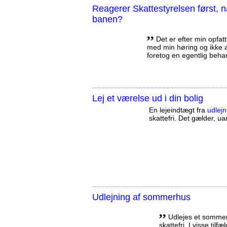
Reagerer Skattestyrelsen først
banen?
,,
Det er efter min opfatt
med min høring og ikke a
foretog en egentlig beha
Lej et værelse ud i din bolig
En lejeindtægt fra
udlejn
skattefri. Det gælder, uan
Udlejning af sommerhus
,,
Udlejes et sommerh
skattefri. I visse tilf