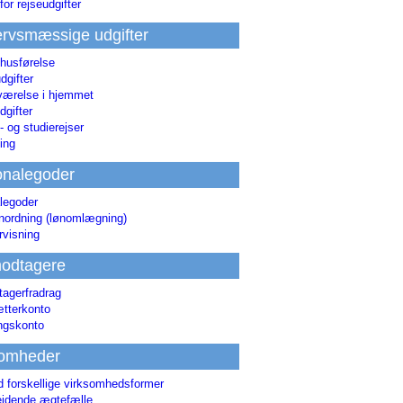
for rejseudgifter
rvsmæssige udgifter
 husførelse
dgifter
værelse i hjemmet
dgifter
 og studierejser
ing
onalegoder
legoder
ønordning (lønomlægning)
rvisning
odtagere
agerfradrag
tterkonto
ingskonto
somheder
d forskellige virksomhedsformer
jdende ægtefælle