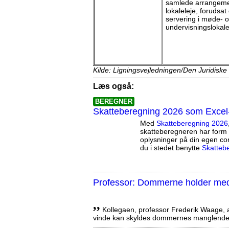
samlede arrangeme
lokaleleje, forudsat
servering i møde- 
undervisningslokal
Kilde: Ligningsvejledningen/Den Juridiske
Læs også:
BEREGNER
Skatteberegning 2026 som Excel
Med
Skatteberegning 2026
skatteberegneren har form 
oplysninger på din egen co
du i stedet benytte
Skatteb
Professor: Dommerne holder med 
,,
Kollegaen, professor Frederik Waage, an
vinde kan skyldes dommernes manglende 