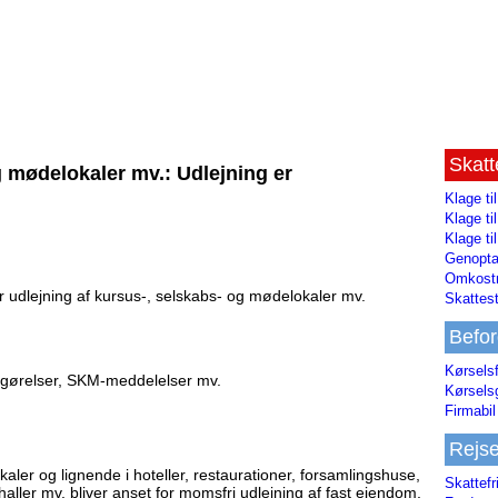
Skat
g mødelokaler mv.: Udlejning er
Klage ti
Klage t
Klage ti
Genopta
Omkostn
r udlejning af kursus-, selskabs- og mødelokaler mv.
Skattest
Befor
Kørsels
fgørelser, SKM-meddelelser mv.
Kørsels
Firmabil 
Rejs
aler og lignende i hoteller, restaurationer, forsamlingshuse,
Skattefr
aller mv. bliver anset for momsfri udlejning af fast ejendom,