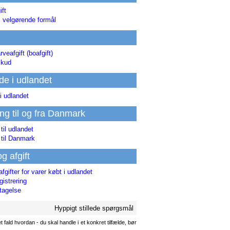
ift
l velgørende formål
rveafgift (boafgift)
skud
de i udlandet
i udlandet
ing til og fra Danmark
 til udlandet
 til Danmark
og afgift
afgifter for varer købt i udlandet
istrering
tagelse
Hyppigt stillede spørgsmål
 fald hvordan - du skal handle i et konkret tilfælde, bør