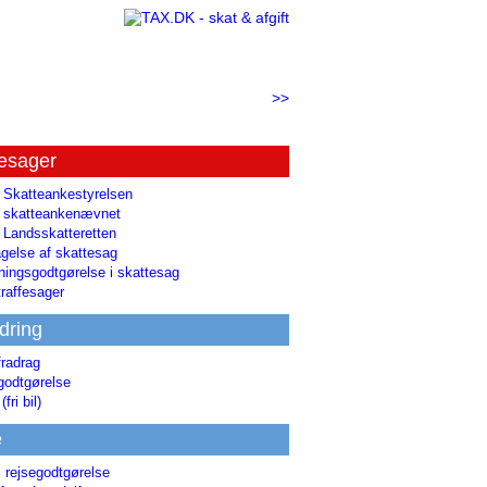
>>
tesager
l Skatteankestyrelsen
il skatteankenævnet
l Landsskatteretten
gelse af skattesag
ingsgodtgørelse i skattesag
raffesager
dring
fradrag
godtgørelse
(fri bil)
e
i rejsegodtgørelse