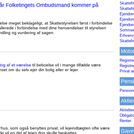
Skattefr
, når Folketingets Ombudsmand kommer på
Skattefr
Ejendom
Ejendo
else meget beklageligt, at Skattestyrelsen først i forbindelse
Ejendom
llerede i forbindelse med dine henvendelser til styrelsen
Sommerh
ndling og vurdering af sagen.
Erhverv
Skattef
Moto
Registre
ing af et værelse
til beboelse vil i mange tilfælde være
Registre
set om du selv ejer din bolig eller er lejer.
Privat a
Pens
Pension
Aktie
Aktiebe
Obligat
Renter
us, som også benyttes privat, vil lejeindtægten ofte være
Gave
ælde vil en del af lejen dog skulle beskattes.