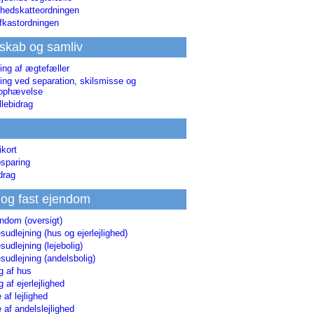
hedskatteordningen
afkastordningen
skab og samliv
ing af ægtefæller
ing ved separation, skilsmisse og
sophævelse
lebidrag
ikort
sparing
drag
 og fast ejendom
endom (oversigt)
udlejning (hus og ejerlejlighed)
udlejning (lejebolig)
udlejning (andelsbolig)
g af hus
g af ejerlejlighed
 af lejlighed
 af andelslejlighed