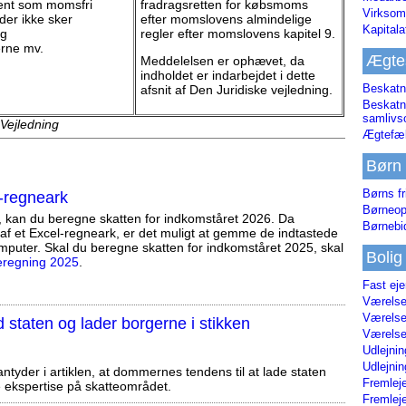
nt som momsfri
fradragsretten for købsmoms
Virksom
 der ikke sker
efter momslovens almindelige
Kapital
og
regler efter momslovens kapitel 9.
erne mv.
Ægte
Meddelelsen er ophævet, da
indholdet er indarbejdet i dette
Beskatn
afsnit af Den Juridiske vejledning.
Beskatn
samliv
 Vejledning
Ægtefæl
Børn
Børns fr
-regneark
Børneop
, kan du beregne skatten for indkomståret 2026. Da
Børnebi
af et Excel-regneark, er det muligt at gemme de indtastede
mputer. Skal du beregne skatten for indkomståret 2025, skal
Bolig
eregning 2025
.
Fast ej
Værelses
Værelses
staten og lader borgerne i stikken
Værelses
Udlejnin
Udlejnin
tyder i artiklen, at dommernes tendens til at lade staten
Fremleje
ekspertise på skatteområdet.
Fremleje