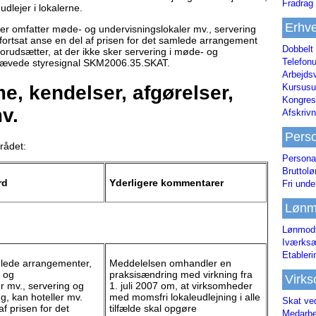
Fradrag 
udlejer i lokalerne.
Erhve
er omfatter møde- og undervisningslokaler mv., servering
 fortsat anse en del af prisen for det samlede arrangement
Dobbelt
orudsætter, at der ikke sker servering i møde- og
Telefonu
phævede styresignal SKM2006.35.SKAT.
Arbejds
, kendelser, afgørelser,
Kursusu
Kongres-
v.
Afskrivn
Pers
rådet:
Persona
Bruttol
rd
Yderligere kommentarer
Fri unde
Lønm
Lønmodt
Iværksæ
Etabler
mlede arrangementer,
Meddelelsen omhandler en
 og
praksisændring med virkning fra
Virk
r mv., servering og
1. juli 2007 om, at virksomheder
g, kan hoteller mv.
med momsfri lokaleudlejning i alle
Skat ve
af prisen for det
tilfælde skal opgøre
Medarbe