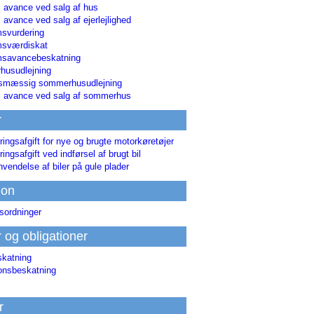
i avance ved salg af hus
i avance ved salg af ejerlejlighed
svurdering
msværdiskat
savancebeskatning
usudlejning
smæssig sommerhusudlejning
ri avance ved salg af sommerhus
r
ringsafgift for nye og brugte motorkøretøjer
ringsafgift ved indførsel af brugt bil
nvendelse af biler på gule plader
ion
sordninger
r og obligationer
skatning
ionsbeskatning
r