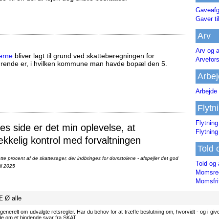
Gaveafg
Gaver ti
Arv
Arv og a
erne
bliver lagt til grund ved skatteberegningen for
Arvefor
ørende er, i hvilken kommune man havde bopæl den 5.
Arbej
Arbejde 
Flytn
Flytning
 side er det min oplevelse, at
Flytning
ækkelig kontrol med forvaltningen
Told 
te procent af de skattesager, der indbringes for domstolene - afspejler det god
Told og 
li 2025
Momsreg
Momsfri
Æ
Ø
alle
generelt om udvalgte retsregler. Har du behov for at træffe beslutning om, hvorvidt - og i givet
ode om et bindende svar fra SKAT.