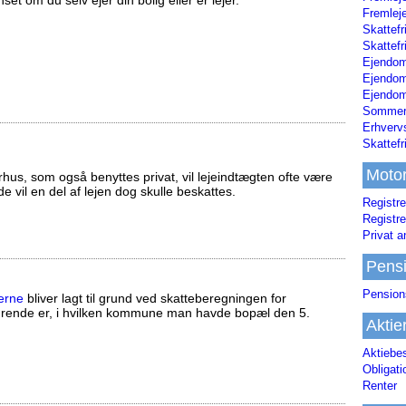
set om du selv ejer din bolig eller er lejer.
Fremleje
Skattefr
Skattefr
Ejendom
Ejendo
Ejendom
Sommerh
Erhverv
Skattef
Moto
us, som også benyttes privat, vil lejeindtægten ofte være
ælde vil en del af lejen dog skulle beskattes.
Registre
Registre
Privat a
Pens
Pension
erne
bliver lagt til grund ved skatteberegningen for
ørende er, i hvilken kommune man havde bopæl den 5.
Aktie
Aktiebe
Obligat
Renter