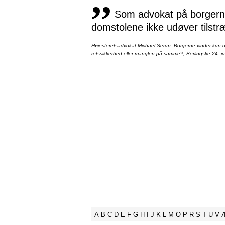
,,
Som advokat på borgernes
domstolene ikke udøver tilstr
Højesteretsadvokat Michael Serup: Borgerne vinder kun ot
retssikkerhed eller manglen på samme?, Berlingske 24. ju
A
B
C
D
E
F
G
H
I
J
K
L
M
O
P
R
S
T
U
V