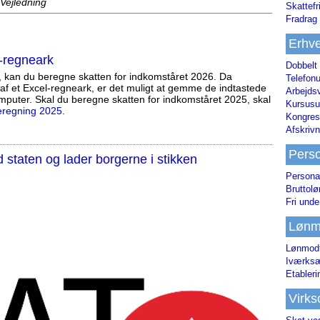
 Vejledning
Skattefr
Fradrag 
Erhve
-regneark
Dobbelt
, kan du beregne skatten for indkomståret 2026. Da
Telefonu
af et Excel-regneark, er det muligt at gemme de indtastede
Arbejds
mputer. Skal du beregne skatten for indkomståret 2025, skal
Kursusu
eregning 2025
.
Kongres-
Afskrivn
Pers
staten og lader borgerne i stikken
Persona
Bruttol
Fri unde
Lønm
Lønmodt
Iværksæ
Etabler
Virk