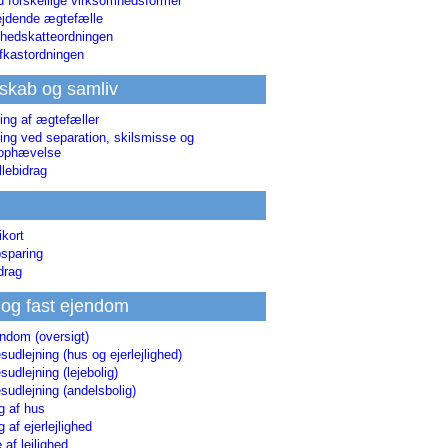
d forskellige virksomhedsformer
jdende ægtefælle
hedskatteordningen
afkastordningen
skab og samliv
ing af ægtefæller
ing ved separation, skilsmisse og
sophævelse
lebidrag
ikort
sparing
drag
 og fast ejendom
endom (oversigt)
udlejning (hus og ejerlejlighed)
udlejning (lejebolig)
udlejning (andelsbolig)
g af hus
g af ejerlejlighed
 af lejlighed