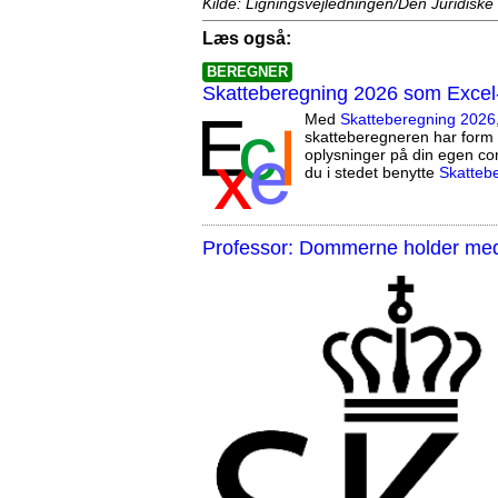
Kilde: Ligningsvejledningen/Den Juridiske
Læs også:
BEREGNER
Skatteberegning 2026 som Excel
Med
Skatteberegning 2026
skatteberegneren har form 
oplysninger på din egen co
du i stedet benytte
Skatteb
Professor: Dommerne holder med 