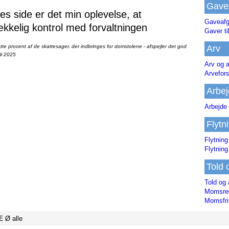
Gave
 side er det min oplevelse, at
Gaveafg
ækkelig kontrol med forvaltningen
Gaver ti
Arv
te procent af de skattesager, der indbringes for domstolene - afspejler det god
li 2025
Arv og a
Arvefor
Arbej
Arbejde 
Flytn
Flytning
Flytning
Told 
Told og 
Momsreg
Momsfri
Æ
Ø
alle