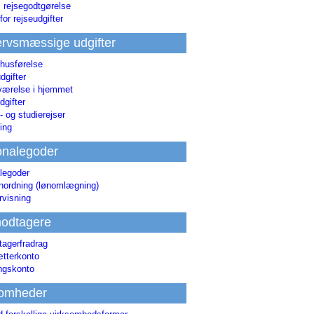
i rejsegodtgørelse
for rejseudgifter
rvsmæssige udgifter
 husførelse
dgifter
værelse i hjemmet
dgifter
 og studierejser
ing
onalegoder
legoder
ønordning (lønomlægning)
rvisning
odtagere
agerfradrag
tterkonto
ingskonto
somheder