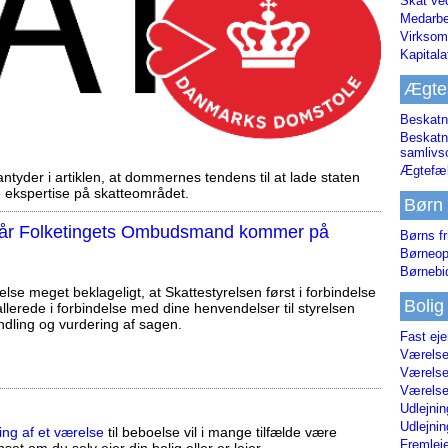
Skat ve
Medarbe
Virksom
Kapital
Ægte
Beskatn
Beskatn
samliv
Ægtefæl
tyder i artiklen, at dommernes tendens til at lade staten
ekspertise på skatteområdet.
Børn
, når Folketingets Ombudsmand kommer på
Børns fr
Børneop
Børnebi
else meget beklageligt, at Skattestyrelsen først i forbindelse
Bolig
llerede i forbindelse med dine henvendelser til styrelsen
ndling og vurdering af sagen.
Fast ej
Værelses
Værelses
Værelses
Udlejnin
Udlejnin
ing af et værelse
til beboelse vil i mange tilfælde være
Fremleje