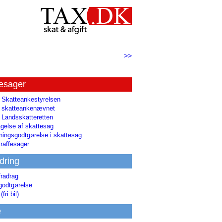
>>
tesager
l Skatteankestyrelsen
il skatteankenævnet
l Landsskatteretten
gelse af skattesag
ingsgodtgørelse i skattesag
raffesager
dring
fradrag
godtgørelse
(fri bil)
e