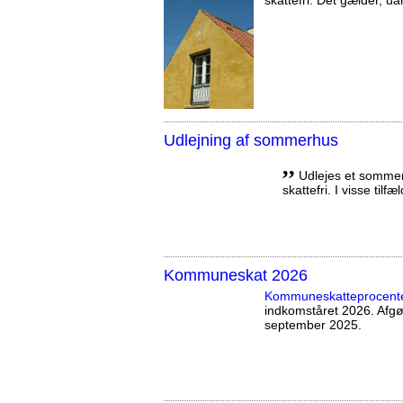
skattefri. Det gælder, uan
Udlejning af sommerhus
,,
Udlejes et sommerh
skattefri. I visse tilf
Kommuneskat 2026
Kommuneskatte­procent
indkomståret 2026. Afg
september 2025.