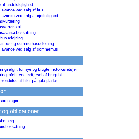
 af andelslejlighed
i avance ved salg af hus
i avance ved salg af ejerlejlighed
svurdering
msværdiskat
savancebeskatning
usudlejning
smæssig sommerhusudlejning
ri avance ved salg af sommerhus
r
ringsafgift for nye og brugte motorkøretøjer
ringsafgift ved indførsel af brugt bil
nvendelse af biler på gule plader
ion
sordninger
r og obligationer
skatning
ionsbeskatning