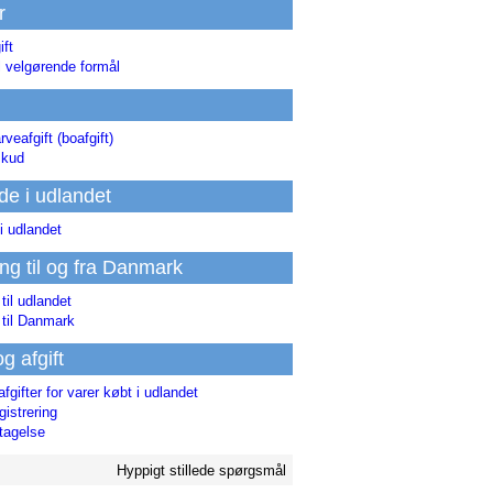
r
ift
l velgørende formål
rveafgift (boafgift)
skud
de i udlandet
i udlandet
ing til og fra Danmark
 til udlandet
 til Danmark
og afgift
afgifter for varer købt i udlandet
istrering
tagelse
Hyppigt stillede spørgsmål