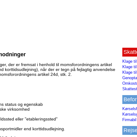
Skat
rmodninger
Klage ti
r, der er fremsat i henhold til momsforordningens artikel
Klage t
d korttidsudlejning), når der er tegn på fejlagtig anvendelse
Klage ti
momsforordningens artikel 24d, stk. 2.
Genopta
Omkostn
Skattest
Befor
ns status og egenskab
Kørsels
iske virksomhed
Kørsels
dssted eller "etableringssted"
Firmabil 
sportmidler end korttidsudlejning.
Rejs