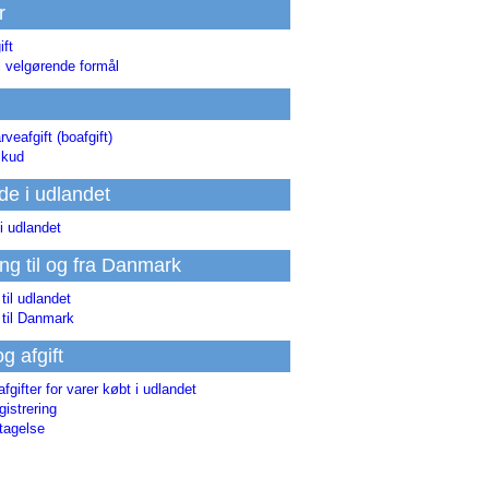
r
ift
l velgørende formål
rveafgift (boafgift)
skud
de i udlandet
i udlandet
ing til og fra Danmark
 til udlandet
 til Danmark
og afgift
afgifter for varer købt i udlandet
istrering
tagelse