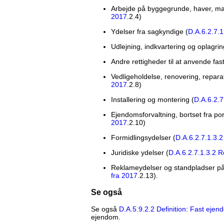
Arbejde på byggegrunde, haver, ma
2017
.2.4)
Ydelser fra sagkyndige (
D.A.6.2.7.1
Udlejning, indkvartering og oplagrin
Andre rettigheder til at anvende fas
Vedligeholdelse, renovering, repara
2017
.2.8)
Installering og montering (
D.A.6.2.7
Ejendomsforvaltning, bortset fra port
2017
.2.10)
Formidlingsydelser (
D.A.6.2.7.1.3.2
Juridiske ydelser (
D.A.6.2.7.1.3.2 R
Reklameydelser og standpladser på 
fra 2017
.2.13).
Se også
Se også
D.A.5.9.2.2 Definition: Fast ejen
ejendom.