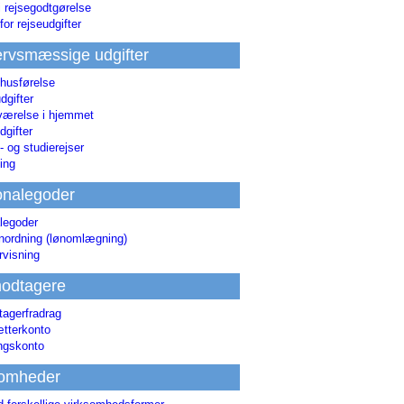
i rejsegodtgørelse
for rejseudgifter
rvsmæssige udgifter
 husførelse
dgifter
værelse i hjemmet
dgifter
 og studierejser
ing
onalegoder
legoder
ønordning (lønomlægning)
rvisning
odtagere
agerfradrag
tterkonto
ingskonto
somheder