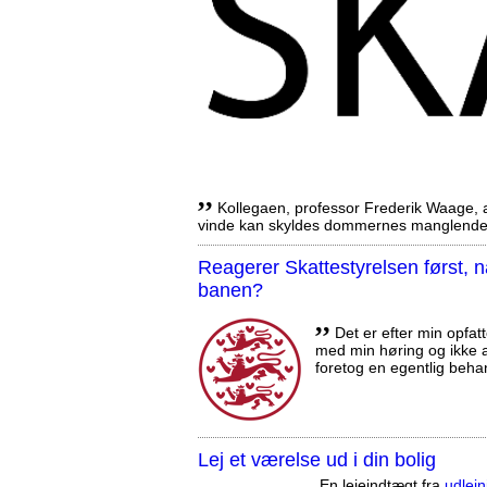
,,
Kollegaen, professor Frederik Waage, an
vinde kan skyldes dommernes manglende 
Reagerer Skattestyrelsen først
banen?
,,
Det er efter min opfatt
med min høring og ikke a
foretog en egentlig beha
Lej et værelse ud i din bolig
En lejeindtægt fra
udlejn