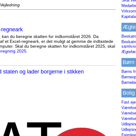
Skat ve
 Vejledning
Medarbe
Virksom
Kapital
Ægte
-regneark
Beskatn
, kan du beregne skatten for indkomståret 2026. Da
af et Excel-regneark, er det muligt at gemme de indtastede
Beskatn
mputer. Skal du beregne skatten for indkomståret 2025, skal
samliv
eregning 2025
.
Ægtefæl
Børn
staten og lader borgerne i stikken
Børns fr
Børneop
Børnebi
Bolig
Fast ej
Værelses
Værelses
Værelses
Udlejnin
Udlejnin
Fremleje