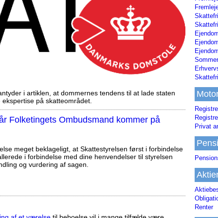
Fremleje
Skattefr
Skattefr
Ejendom
Ejendo
Ejendom
Sommerh
Erhverv
Skattef
tyder i artiklen, at dommernes tendens til at lade staten
Moto
ekspertise på skatteområdet.
Registre
Registre
, når Folketingets Ombudsmand kommer på
Privat a
Pens
else meget beklageligt, at Skattestyrelsen først i forbindelse
llerede i forbindelse med dine henvendelser til styrelsen
Pension
ndling og vurdering af sagen.
Aktie
Aktiebe
Obligat
Renter
ing af et værelse
til beboelse vil i mange tilfælde være