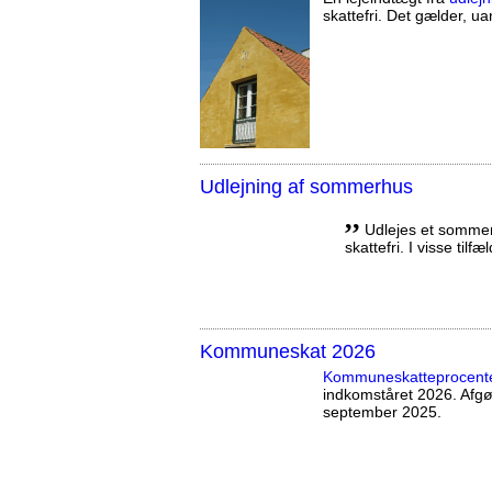
skattefri. Det gælder, uan
Udlejning af sommerhus
,,
Udlejes et sommerh
skattefri. I visse tilf
Kommuneskat 2026
Kommuneskatte­procent
indkomståret 2026. Afg
september 2025.