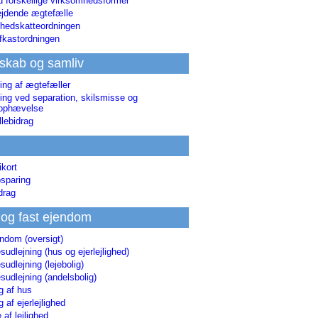
d forskellige virksomhedsformer
jdende ægtefælle
hedskatteordningen
afkastordningen
skab og samliv
ing af ægtefæller
ing ved separation, skilsmisse og
sophævelse
lebidrag
ikort
sparing
drag
 og fast ejendom
endom (oversigt)
udlejning (hus og ejerlejlighed)
udlejning (lejebolig)
udlejning (andelsbolig)
g af hus
g af ejerlejlighed
 af lejlighed