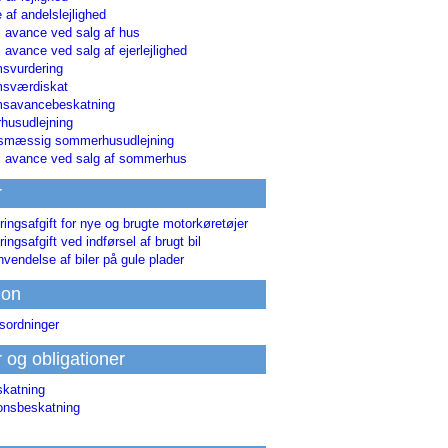
 af andelslejlighed
i avance ved salg af hus
i avance ved salg af ejerlejlighed
svurdering
msværdiskat
savancebeskatning
usudlejning
smæssig sommerhusudlejning
ri avance ved salg af sommerhus
r
ringsafgift for nye og brugte motorkøretøjer
ringsafgift ved indførsel af brugt bil
nvendelse af biler på gule plader
ion
sordninger
r og obligationer
skatning
ionsbeskatning