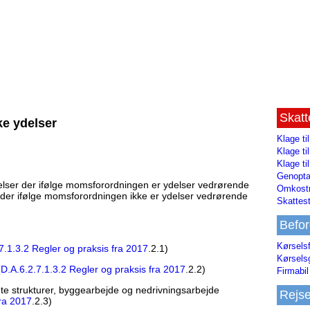
Skat
ke ydelser
Klage ti
Klage t
Klage ti
Genopta
ydelser der ifølge momsforordningen er ydelser vedrørende
Omkostn
r der ifølge momsforordningen ikke er ydelser vedrørende
Skattest
Befor
Kørsels
7.1.3.2 Regler og praksis fra 2017
.2.1)
Kørsels
(
D.A.6.2.7.1.3.2 Regler og praksis fra 2017
.2.2)
Firmabil 
e strukturer, byggearbejde og nedrivningsarbejde
Rejs
fra 2017
.2.3)