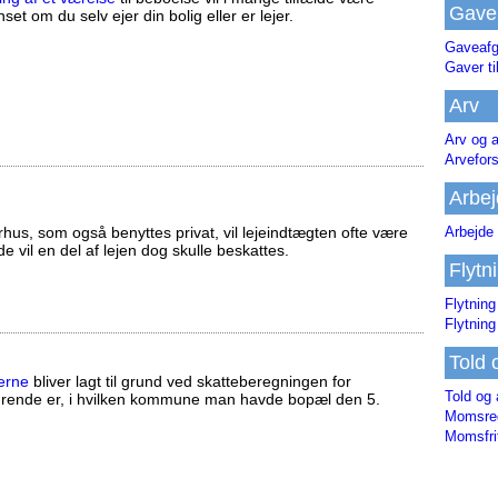
Gave
set om du selv ejer din bolig eller er lejer.
Gaveafg
Gaver ti
Arv
Arv og a
Arvefor
Arbej
us, som også benyttes privat, vil lejeindtægten ofte være
Arbejde 
ælde vil en del af lejen dog skulle beskattes.
Flytn
Flytning
Flytning
Told 
erne
bliver lagt til grund ved skatteberegningen for
Told og 
ørende er, i hvilken kommune man havde bopæl den 5.
Momsreg
Momsfri