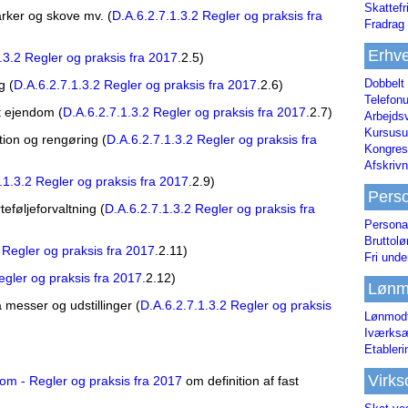
Skattefr
rker og skove mv. (
D.A.6.2.7.1.3.2 Regler og praksis fra
Fradrag 
Erhve
.3.2 Regler og praksis fra 2017
.2.5)
Dobbelt
g (
D.A.6.2.7.1.3.2 Regler og praksis fra 2017
.2.6)
Telefonu
t ejendom (
D.A.6.2.7.1.3.2 Regler og praksis fra 2017
.2.7)
Arbejds
Kursusu
tion og rengøring (
D.A.6.2.7.1.3.2 Regler og praksis fra
Kongres-
Afskrivn
.1.3.2 Regler og praksis fra 2017
.2.9)
Pers
eføljeforvaltning (
D.A.6.2.7.1.3.2 Regler og praksis fra
Persona
Bruttol
 Regler og praksis fra 2017
.2.11)
Fri unde
egler og praksis fra 2017
.2.12)
Lønm
messer og udstillinger (
D.A.6.2.7.1.3.2 Regler og praksis
Lønmodt
Iværksæ
Etabler
Virk
dom - Regler og praksis fra 2017
om definition af fast