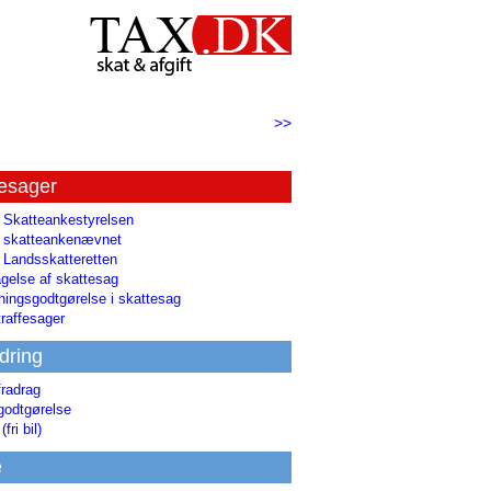
>>
tesager
l Skatteankestyrelsen
il skatteankenævnet
l Landsskatteretten
gelse af skattesag
ingsgodtgørelse i skattesag
raffesager
dring
fradrag
godtgørelse
(fri bil)
e