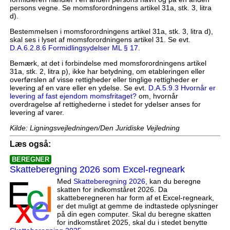
persons vegne. Se momsforordningens artikel 31a, stk. 3, litra
d).
Bestemmelsen i momsforordningens artikel 31a, stk. 3, litra d),
skal ses i lyset af momsforordningens artikel 31. Se evt.
D.A.6.2.8.6 Formidlingsydelser ML § 17
.
Bemærk, at det i forbindelse med momsforordningens artikel
31a, stk. 2, litra p), ikke har betydning, om etableringen eller
overførslen af visse rettigheder eller tinglige rettigheder er
levering af en vare eller en ydelse. Se evt.
D.A.5.9.3 Hvornår er
levering af fast ejendom momsfritaget?
om, hvornår
overdragelse af rettighederne i stedet for ydelser anses for
levering af varer.
Kilde: Ligningsvejledningen/Den Juridiske Vejledning
Læs også:
BEREGNER
Skatteberegning 2026 som Excel-regneark
Med
Skatteberegning 2026
, kan du beregne
skatten for indkomståret 2026. Da
skatteberegneren har form af et Excel-regneark,
er det muligt at gemme de indtastede oplysninger
på din egen computer. Skal du beregne skatten
for indkomståret 2025, skal du i stedet benytte