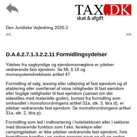
Den Juridiske Vejledning 2026-2
<<
>>
D.A.6.2.7.1.3.2.2.11 Formidlingsydelser
Ydelser fra sagkyndige og ejendomsmæglere er ydelser
vedrørende fast ejendom. Se ML § 18 og
momssystemdirektivets artikel 47.
Formidling af salg, leasing eller udlejning af fast ejendom og af
etablering eller overførsel af visse rettigheder til fast ejendom
eller tinglige rettigheder til fast ejendom (uanset om det
sidestilles med materielle goder), bortset fra formidling som
omhandlet i momsforordningens artikel 31a, stk. 3, litra d), er
ydelser vedrørende fast ejendom. Se momsforordningens artikel
31a, stk. 2, litra p).
Formidling som led i indkvartering i hotelsektoren eller i sektorer
med tilsvarende funktion som f.eks. ferielejre eller
campingpladser, er ikke ydelser vedrørende fast ejendom, hvis
formidleren handler i en anden persons navn og på en anden