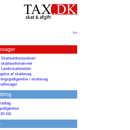
>>
tesager
l Skatteankestyrelsen
il skatteankenævnet
l Landsskatteretten
gelse af skattesag
ingsgodtgørelse i skattesag
raffesager
dring
fradrag
godtgørelse
(fri bil)
e