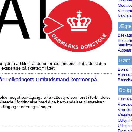
Skat ve
Medarbe
Virksom
Kapital
Ægte
Beskatn
Beskatn
samliv
Ægtefæl
Børn
tyder i artiklen, at dommernes tendens til at lade staten
ekspertise på skatteområdet.
Børns fr
Børneop
, når Folketingets Ombudsmand kommer på
Børnebi
Bolig
else meget beklageligt, at Skattestyrelsen først i forbindelse
Fast ej
llerede i forbindelse med dine henvendelser til styrelsen
Værelses
ndling og vurdering af sagen.
Værelses
Værelses
Udlejnin
Udlejnin
Fremleje