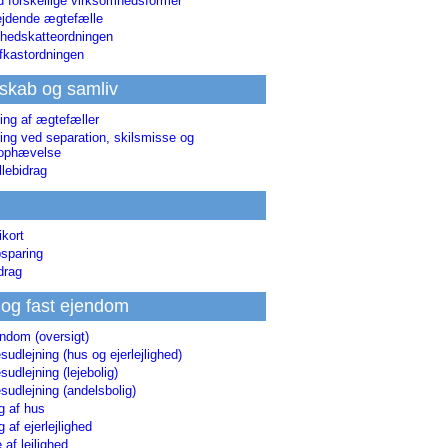
d forskellige virksomhedsformer
jdende ægtefælle
hedskatteordningen
afkastordningen
skab og samliv
ing af ægtefæller
ing ved separation, skilsmisse og
sophævelse
lebidrag
ikort
sparing
drag
 og fast ejendom
endom (oversigt)
udlejning (hus og ejerlejlighed)
udlejning (lejebolig)
udlejning (andelsbolig)
g af hus
g af ejerlejlighed
 af lejlighed