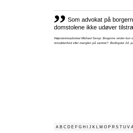
,,
Som advokat på borgernes
domstolene ikke udøver tilstr
Højesteretsadvokat Michael Serup: Borgerne vinder kun ot
retssikkerhed eller manglen på samme?, Berlingske 24. ju
A
B
C
D
E
F
G
H
I
J
K
L
M
O
P
R
S
T
U
V