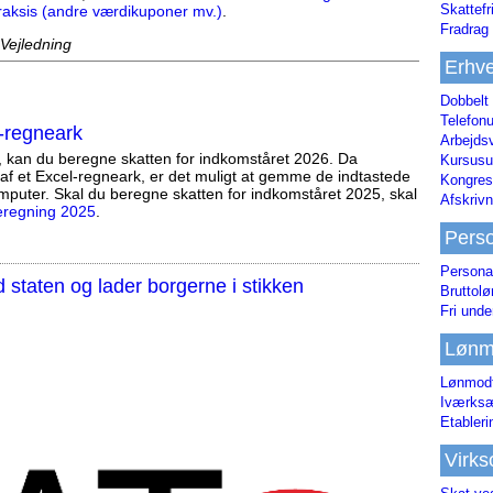
Skattefr
raksis (andre værdikuponer mv.)
.
Fradrag 
 Vejledning
Erhve
Dobbelt
Telefonu
-regneark
Arbejds
, kan du beregne skatten for indkomståret 2026. Da
Kursusu
af et Excel-regneark, er det muligt at gemme de indtastede
Kongres-
mputer. Skal du beregne skatten for indkomståret 2025, skal
Afskrivn
eregning 2025
.
Pers
Persona
staten og lader borgerne i stikken
Bruttol
Fri unde
Lønm
Lønmodt
Iværksæ
Etabler
Virk