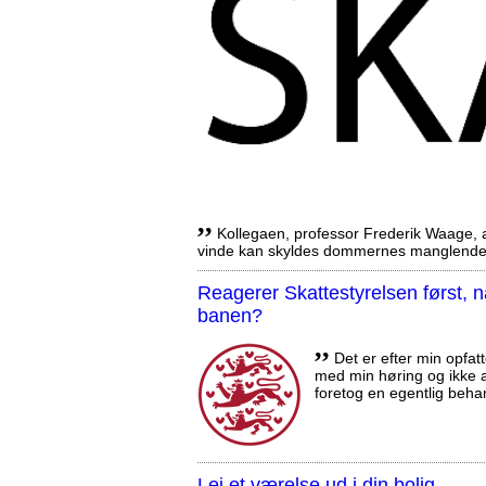
,,
Kollegaen, professor Frederik Waage, an
vinde kan skyldes dommernes manglende 
Reagerer Skattestyrelsen først
banen?
,,
Det er efter min opfatt
med min høring og ikke a
foretog en egentlig beha
Lej et værelse ud i din bolig