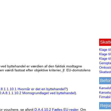
Skat
Klage ti
Klage t
Klage ti
Genopta
t ved byttehandel er værdien af den faktisk modtagne
Omkostn
n værdi fastsat efter objektive kriterier, jf. EU-domstolens
Skattest
Befor
Kørsels
.8.1.1.10.1 Hvornår er det en byttehandel?
)
Kørsels
D.A.8.1.1.10.2 Momsgrundlaget ved byttehandel
).
Firmabil 
Rejs
for vouchere, se afsnit
D.A.4.10.2 Fælles EU-regler
. Om