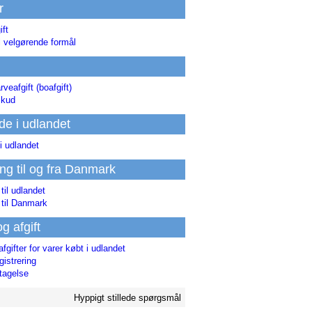
r
ift
l velgørende formål
rveafgift (boafgift)
skud
de i udlandet
i udlandet
ing til og fra Danmark
 til udlandet
 til Danmark
og afgift
afgifter for varer købt i udlandet
istrering
tagelse
Hyppigt stillede spørgsmål