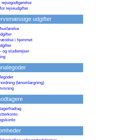
i rejsegodtgørelse
for rejseudgifter
rvsmæssige udgifter
 husførelse
dgifter
værelse i hjemmet
dgifter
 og studierejser
ing
onalegoder
legoder
ønordning (lønomlægning)
rvisning
odtagere
agerfradrag
tterkonto
ingskonto
somheder