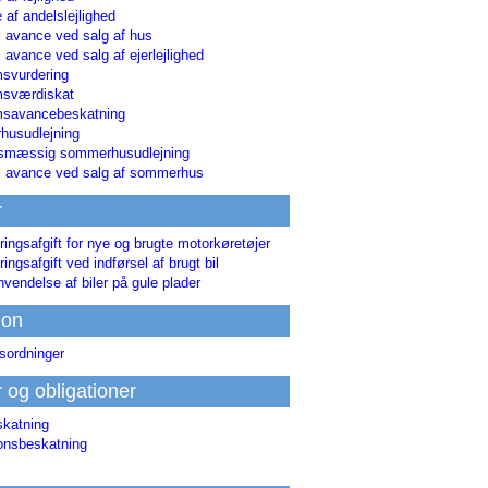
 af andelslejlighed
i avance ved salg af hus
i avance ved salg af ejerlejlighed
svurdering
msværdiskat
savancebeskatning
usudlejning
smæssig sommerhusudlejning
ri avance ved salg af sommerhus
r
ringsafgift for nye og brugte motorkøretøjer
ringsafgift ved indførsel af brugt bil
nvendelse af biler på gule plader
ion
sordninger
r og obligationer
skatning
ionsbeskatning