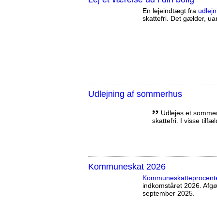
En lejeindtægt fra
udlejn
skattefri. Det gælder, uan
Udlejning af sommerhus
,,
Udlejes et sommerh
skattefri. I visse tilf
Kommuneskat 2026
Kommuneskatte­procent
indkomståret 2026. Afg
september 2025.