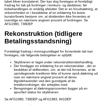
tabet bliver konstateret. Der kan dog foretages et foreløbigt
fradrag for tab på fordringer i konkurs- og dødsboer, før
bobehandlingen er endelig afsluttet. Det er en forudsætning, at
virksomheden er i besiddelse af en erklæring fra boets
kurator/boets bestyrer om, at dividenden ikke forventes at
overstige en nærmere angiven procent af fordringen. Se
AFG1980, 738DEP.
Rekonstruktion (tidligere
Betalingsstandsning)
Foreløbigt fradrag i momsgrundlaget for forventede tab kan
foretages, når følgende betingelser er opfyldt:
Skyldneren er taget under rekonstruktionsbehandling.
Der foreligger en erklæring fra en rekonstruktør , der er
beskikket af skifteretten, om, at det må forventes, at de
uprivilegerede kreditorer ikke vil kunne opnå dækning ud
over en nærmere angivet procent af deres
tilgodehavender ved den gunstigste af de
kreditorordninger, der arbejdes med.
Beregningen af dækningsprocenten bygger på en
ajourført status for skyldneren.
Se AFG1980, 738DEP og AFG1983, 841DEP