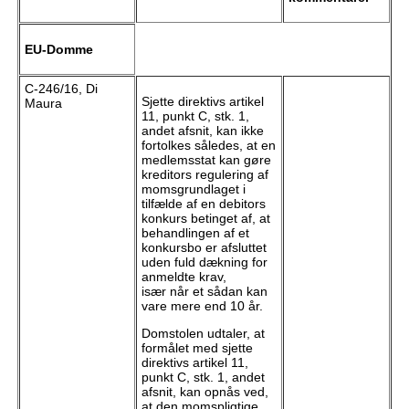
EU-Domme
C-246/16, Di
Sjette direktivs artikel
Maura
11, punkt C, stk. 1,
andet afsnit, kan ikke
fortolkes således, at en
medlemsstat kan gøre
kreditors regulering af
momsgrundlaget i
tilfælde af en debitors
konkurs betinget af, at
behandlingen af et
konkursbo er afsluttet
uden fuld dækning for
anmeldte krav,
især når et sådan kan
vare mere end 10 år.
Domstolen udtaler, at
formålet med sjette
direktivs artikel 11,
punkt C, stk. 1, andet
afsnit, kan opnås ved,
at den momspligtige