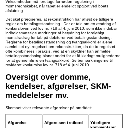
Virksomheden må foretage fornøden regulering i
momsregnskabet, når tabet er endeligt opgjort ved boets
afslutning.
Det skal præciseres, at rekonstruktion har afløst de tidligere
regler om betalingsstandsning. Der er tale om en ændring af
konkursloven ved lov nr. 718 af 4. juni 2010, som ikke indebar
indholdsmæssige ændringer af betydning for foreløbigt
momsfradrag for tab på debitorer ved betalingsstandsning.
Reglerne for betalingsstandsning og tvangsakkord er alene
samlet i et nyt regelsæt om rekonstruktion, da de to regelsæt
ofte kombineres i praksis, ved at en skyldner kan anmelde
betalingsstandsning blandt andet for at få klarlagt mulighederne
for at gennemføre en tvangsakkord. Se bemærkningerne til
revideret konkurslov lov nr. 718 af 4. juni 2010.
Oversigt over domme,
kendelser, afgørelser, SKM-
meddelelser mv.
Skemaet viser relevante afgørelser på området:
Afgørelse
Afgørelsen i stikord
Yderligere
kommentarer