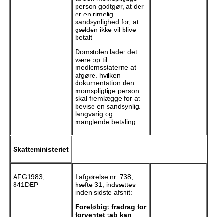
person godtgør, at der
er en rimelig
sandsynlighed for, at
gælden ikke vil blive
betalt.
Domstolen lader det
være op til
medlemsstaterne at
afgøre, hvilken
dokumentation den
momspligtige person
skal fremlægge for at
bevise en sandsynlig,
langvarig og
manglende betaling.
Skatteministeriet
AFG1983,
I afgørelse nr. 738,
841DEP
hæfte 31, indsættes
inden sidste afsnit:
Foreløbigt fradrag for
forventet tab kan