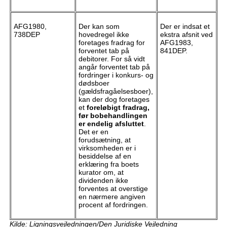
AFG1980,
Der kan som
Der er indsat et
738DEP
hovedregel ikke
ekstra afsnit ved
foretages fradrag for
AFG1983,
forventet tab på
841DEP.
debitorer. For så vidt
angår forventet tab på
fordringer i konkurs- og
dødsboer
(gældsfragåelsesboer),
kan der dog foretages
et
foreløbigt fradrag,
før bobehandlingen
er endelig afsluttet
.
Det er en
forudsætning, at
virksomheden er i
besiddelse af en
erklæring fra boets
kurator om, at
dividenden ikke
forventes at overstige
en nærmere angiven
procent af fordringen.
Kilde: Ligningsvejledningen/Den Juridiske Vejledning