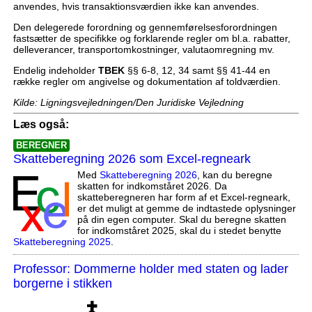
anvendes, hvis transaktionsværdien ikke kan anvendes.
Den delegerede forordning og gennemførelsesforordningen
fastsætter de specifikke og forklarende regler om bl.a. rabatter,
delleverancer, transportomkostninger, valutaomregning mv.
Endelig indeholder
TBEK
§§ 6-8, 12, 34 samt §§ 41-44 en
række regler om angivelse og dokumentation af toldværdien.
Kilde: Ligningsvejledningen/Den Juridiske Vejledning
Læs også:
BEREGNER
Skatteberegning 2026 som Excel-regneark
Med
Skatteberegning 2026
, kan du beregne
skatten for indkomståret 2026. Da
skatteberegneren har form af et Excel-regneark,
er det muligt at gemme de indtastede oplysninger
på din egen computer. Skal du beregne skatten
for indkomståret 2025, skal du i stedet benytte
Skatteberegning 2025
.
Professor: Dommerne holder med staten og lader
borgerne i stikken