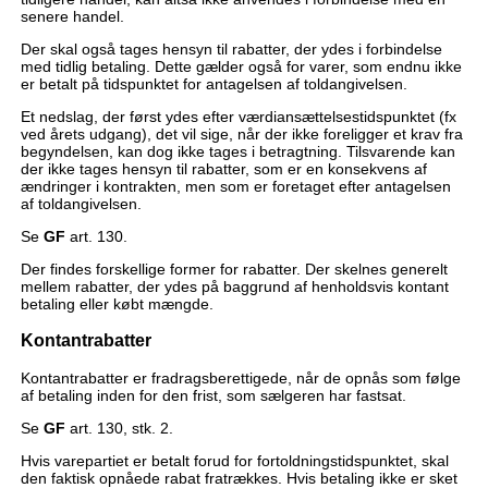
senere handel.
Der skal også tages hensyn til rabatter, der ydes i forbindelse
med tidlig betaling. Dette gælder også for varer, som endnu ikke
er betalt på tidspunktet for antagelsen af toldangivelsen.
Et nedslag, der først ydes efter værdiansættelsestidspunktet (fx
ved årets udgang), det vil sige, når der ikke foreligger et krav fra
begyndelsen, kan dog ikke tages i betragtning. Tilsvarende kan
der ikke tages hensyn til rabatter, som er en konsekvens af
ændringer i kontrakten, men som er foretaget efter antagelsen
af toldangivelsen.
Se
GF
art. 130.
Der findes forskellige former for rabatter. Der skelnes generelt
mellem rabatter, der ydes på baggrund af henholdsvis kontant
betaling eller købt mængde.
Kontantrabatter
Kontantrabatter er fradragsberettigede, når de opnås som følge
af betaling inden for den frist, som sælgeren har fastsat.
Se
GF
art. 130, stk. 2.
Hvis varepartiet er betalt forud for fortoldningstidspunktet, skal
den faktisk opnåede rabat fratrækkes. Hvis betaling ikke er sket