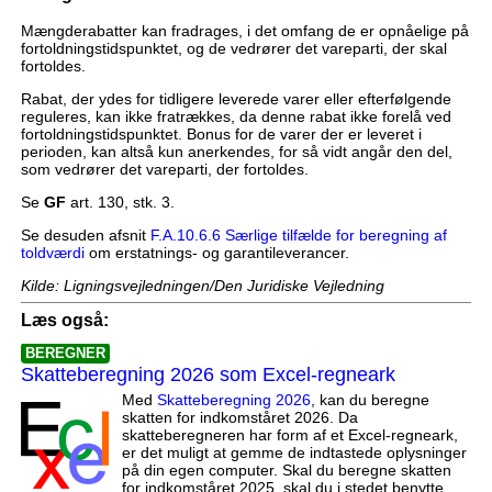
Mængderabatter kan fradrages, i det omfang de er opnåelige på
fortoldningstidspunktet, og de vedrører det vareparti, der skal
fortoldes.
Rabat, der ydes for tidligere leverede varer eller efterfølgende
reguleres, kan ikke fratrækkes, da denne rabat ikke forelå ved
fortoldningstidspunktet. Bonus for de varer der er leveret i
perioden, kan altså kun anerkendes, for så vidt angår den del,
som vedrører det vareparti, der fortoldes.
Se
GF
art. 130, stk. 3.
Se desuden afsnit
F.A.10.6.6 Særlige tilfælde for beregning af
toldværdi
om erstatnings- og garantileverancer.
Kilde: Ligningsvejledningen/Den Juridiske Vejledning
Læs også:
BEREGNER
Skatteberegning 2026 som Excel-regneark
Med
Skatteberegning 2026
, kan du beregne
skatten for indkomståret 2026. Da
skatteberegneren har form af et Excel-regneark,
er det muligt at gemme de indtastede oplysninger
på din egen computer. Skal du beregne skatten
for indkomståret 2025, skal du i stedet benytte