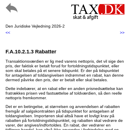
Den Juridiske Vejledning 2026-2
<<
>>
F.A.10.2.1.3 Rabatter
Transaktionsværdien er lig med varens nettopris, det vil sige den
pris, der faktisk er betalt forud for fortoldningstidspunktet, eller
som skal betales på et senere tidspunkt. Er der på tidspunktet
for antagelsen af toldangivelsen indrømmet en rabat, kan denne
dermed påvirke den pris, der er betalt eller skal betales.
Dette indebærer, at en rabat eller en anden prisnedsættelse kan
fratrækkes prisen ved fastsættelse af toldværdien, så den reelle
nettopris fremkommer.
Det er en betingelse, at størrelsen og anvendelsen af rabatten
fremgår af salgskontrakten på tidspunktet for antagelsen af
toldangivelsen. Importøren skal altså have et lovligt krav på
rabatten på fortoldningstidspunktet, og rabatten skal vedrøre de
varer, der angives/indfortoldes. En rabat, der vedrører en
tidligere handel, kan altså ikke anvendes i forbindelse med en