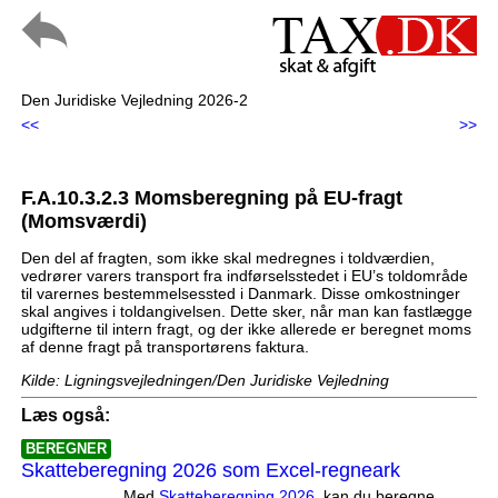
Den Juridiske Vejledning 2026-2
<<
>>
F.A.10.3.2.3 Momsberegning på EU-fragt
(Momsværdi)
Den del af fragten, som ikke skal medregnes i toldværdien,
vedrører varers transport fra indførselsstedet i EU’s toldområde
til varernes bestemmelsessted i Danmark. Disse omkostninger
skal angives i toldangivelsen. Dette sker, når man kan fastlægge
udgifterne til intern fragt, og der ikke allerede er beregnet moms
af denne fragt på transportørens faktura.
Kilde: Ligningsvejledningen/Den Juridiske Vejledning
Læs også:
BEREGNER
Skatteberegning 2026 som Excel-regneark
Med
Skatteberegning 2026
, kan du beregne