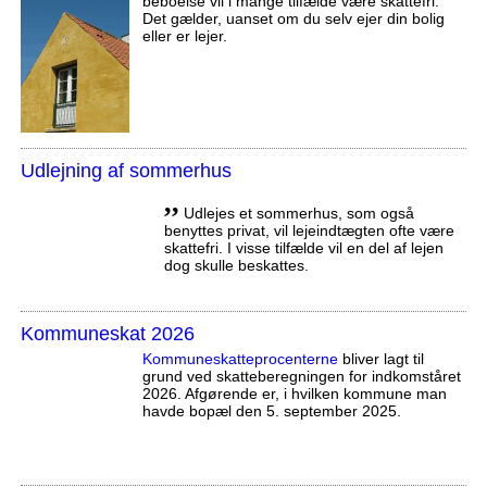
beboelse vil i mange tilfælde være skattefri.
Det gælder, uanset om du selv ejer din bolig
eller er lejer.
Udlejning af sommerhus
,,
Udlejes et sommerhus, som også
benyttes privat, vil lejeindtægten ofte være
skattefri. I visse tilfælde vil en del af lejen
dog skulle beskattes.
Kommuneskat 2026
Kommuneskatte­procenterne
bliver lagt til
grund ved skatteberegningen for indkomståret
2026. Afgørende er, i hvilken kommune man
havde bopæl den 5. september 2025.