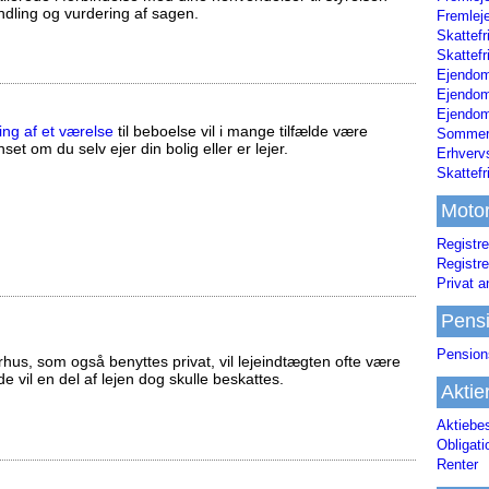
ndling og vurdering af sagen.
Fremleje
Skattefr
Skattefr
Ejendom
Ejendo
Ejendom
ing af et værelse
til beboelse vil i mange tilfælde være
Sommerh
set om du selv ejer din bolig eller er lejer.
Erhverv
Skattef
Moto
Registre
Registre
Privat a
Pens
Pension
us, som også benyttes privat, vil lejeindtægten ofte være
ælde vil en del af lejen dog skulle beskattes.
Aktie
Aktiebe
Obligat
Renter