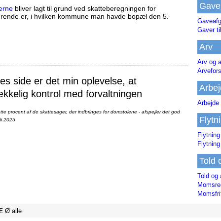
Gave
erne
bliver lagt til grund ved skatteberegningen for
ørende er, i hvilken kommune man havde bopæl den 5.
Gaveafg
Gaver ti
Arv
Arv og a
Arvefor
 side er det min oplevelse, at
Arbej
ækkelig kontrol med forvaltningen
Arbejde 
te procent af de skattesager, der indbringes for domstolene - afspejler det god
Flytn
li 2025
Flytning
Flytning
Told 
Told og 
Momsreg
Momsfri
Æ
Ø
alle