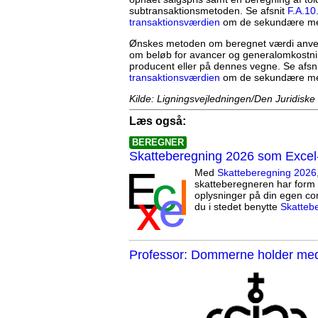
subtransaktionsmetoden. Se afsnit
F.A.10
transaktionsværdien
om de sekundære meto
Ønskes metoden om beregnet værdi anven
om beløb for avancer og generalomkostni
producent eller på dennes vegne. Se afsn
transaktionsværdien
om de sekundære meto
Kilde: Ligningsvejledningen/Den Juridiske
Læs også:
BEREGNER
Skatteberegning 2026 som Excel
Med
Skatteberegning 2026
skatteberegneren har form 
oplysninger på din egen co
du i stedet benytte
Skatteb
Professor: Dommerne holder med 