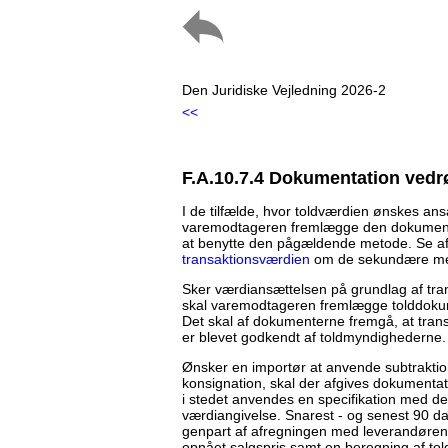
Den Juridiske Vejledning 2026-2
<<
F.A.10.7.4 Dokumentation ved
I de tilfælde, hvor toldværdien ønskes ans
varemodtageren fremlægge den dokumentat
at benytte den pågældende metode. Se af
transaktionsværdien
om de sekundære meto
Sker værdiansættelsen på grundlag af trans
skal varemodtageren fremlægge tolddokumen
Det skal af dokumenterne fremgå, at transa
er blevet godkendt af toldmyndighederne.
Ønsker en importør at anvende subtraktion
konsignation, skal der afgives dokumentati
i stedet anvendes en specifikation med de
værdiangivelse. Snarest - og senest 90 da
genpart af afregningen med leverandøren.
opnået salgspris samt en beregning af to