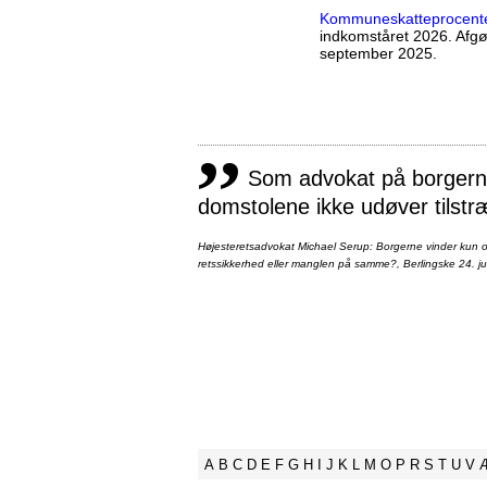
Kommuneskatte­procent
indkomståret 2026. Afg
september 2025.
,,
Som advokat på borgernes
domstolene ikke udøver tilstr
Højesteretsadvokat Michael Serup: Borgerne vinder kun ot
retssikkerhed eller manglen på samme?, Berlingske 24. ju
A
B
C
D
E
F
G
H
I
J
K
L
M
O
P
R
S
T
U
V