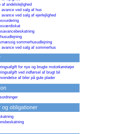
 af andelslejlighed
i avance ved salg af hus
i avance ved salg af ejerlejlighed
svurdering
msværdiskat
savancebeskatning
usudlejning
smæssig sommerhusudlejning
ri avance ved salg af sommerhus
r
ringsafgift for nye og brugte motorkøretøjer
ringsafgift ved indførsel af brugt bil
nvendelse af biler på gule plader
ion
sordninger
r og obligationer
skatning
ionsbeskatning