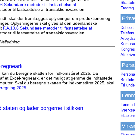
Skattefr
.6 Sekundære metoder til fastsættelse af
Fradrag 
der til fastsættelse af transaktionsværdien.
Erhve
dt, skal der fremlægges oplysninger om produktionen og
nger. Oplysningerne skal gives af den udenlandske
Dobbelt
it
F.A.10.6 Sekundære metoder til fastsættelse af
der til fastsættelse af transaktionsværdien.
Telefonu
Arbejds
 Vejledning
Kursusu
Kongres-
Afskrivn
Pers
-regneark
, kan du beregne skatten for indkomståret 2026. Da
Persona
af et Excel-regneark, er det muligt at gemme de indtastede
Bruttol
mputer. Skal du beregne skatten for indkomståret 2025, skal
Fri unde
eregning 2025
.
Lønm
Lønmodt
staten og lader borgerne i stikken
Iværksæ
Etabler
Virk