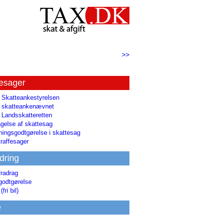
>>
tesager
l Skatteankestyrelsen
il skatteankenævnet
l Landsskatteretten
gelse af skattesag
ingsgodtgørelse i skattesag
raffesager
dring
fradrag
godtgørelse
(fri bil)
e