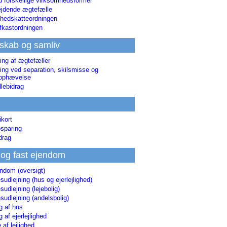
d forskellige virksomhedsformer
jdende ægtefælle
hedskatteordningen
afkastordningen
skab og samliv
ing af ægtefæller
ing ved separation, skilsmisse og
sophævelse
lebidrag
ikort
sparing
drag
 og fast ejendom
endom (oversigt)
udlejning (hus og ejerlejlighed)
udlejning (lejebolig)
udlejning (andelsbolig)
g af hus
g af ejerlejlighed
 af lejlighed