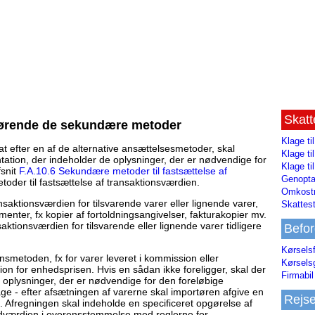
Skat
rørende de sekundære metoder
Klage ti
at efter en af de alternative ansættelsesmetoder, skal
Klage t
ion, der indeholder de oplysninger, der er nødvendige for
Klage ti
snit
F.A.10.6 Sekundære metoder til fastsættelse af
Genopta
der til fastsættelse af transaktionsværdien.
Omkostn
aktionsværdien for tilsvarende varer eller lignende varer,
Skattest
ter, fx kopier af fortoldningsangivelser, fakturakopier mv.
ktionsværdien for tilsvarende eller lignende varer tidligere
Befor
Kørsels
smetoden, fx for varer leveret i kommission eller
Kørsels
on for enhedsprisen. Hvis en sådan ikke foreligger, skal der
Firmabil 
 oplysninger, der er nødvendige for den foreløbige
ge - efter afsætningen af varerne skal importøren afgive en
Rejs
 Afregningen skal indeholde en specificeret opgørelse af
ldværdien i overensstemmelse med reglerne for