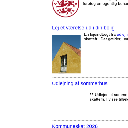
foretog en egentlig beha
Lej et værelse ud i din bolig
En lejeindtægt fra
udlejn
skattefri. Det gælder, uan
Udlejning af sommerhus
,,
Udlejes et sommerh
skattefri. I visse tilf
Kommuneskat 2026