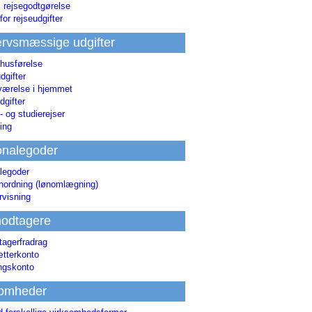
i rejsegodtgørelse
for rejseudgifter
rvsmæssige udgifter
 husførelse
dgifter
værelse i hjemmet
dgifter
 og studierejser
ing
onalegoder
legoder
ønordning (lønomlægning)
rvisning
odtagere
agerfradrag
tterkonto
ingskonto
somheder