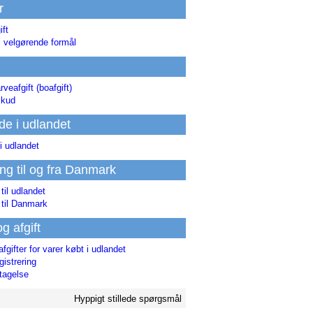
r
ift
l velgørende formål
rveafgift (boafgift)
skud
de i udlandet
i udlandet
ing til og fra Danmark
 til udlandet
 til Danmark
og afgift
afgifter for varer købt i udlandet
istrering
tagelse
Hyppigt stillede spørgsmål