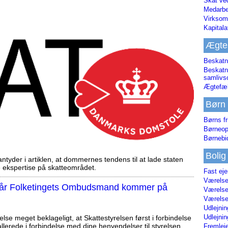
Skat ve
Medarbe
Virksom
Kapital
Ægte
Beskatn
Beskatn
samliv
Ægtefæl
Børn
Børns fr
Børneop
Børnebi
Bolig
tyder i artiklen, at dommernes tendens til at lade staten
ekspertise på skatteområdet.
Fast ej
Værelses
, når Folketingets Ombudsmand kommer på
Værelses
Værelses
Udlejnin
Udlejnin
else meget beklageligt, at Skattestyrelsen først i forbindelse
llerede i forbindelse med dine henvendelser til styrelsen
Fremleje