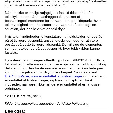
afgiftsbeløb, der ifølge lovgivningen skyldes, følgelig "fastsættes
i medfør af Fællesskabernes toldtarif".
Når det ikke er muligt nøjagtigt at fastslå tidspunktet for
toldskyldens opståen, fastlægges tidspunktet af
beskatningselementerne for en vare som det tidspunkt, hvor
toldmyndighederne konstaterer, at varen befinder sig i en
situation, der har bevirket en toldskyld.
Hvis toldmyndighederne konstaterer, at toldskylden er opstået
på et tidligere tidspunkt, anses toldskylden dog for at være
opstået på dette tidligere tidspunkt. Det vil sige de elementer,
som var gældende på det tidspunkt, hvor toldskylden kunne
fastslås.
Højesteret fandt i sagen offentliggjort ved SKM2014.585.HR, at
toldskylden måtte anses for at være opstået på det tidspunkt og
det sted, hvor den første uregelmæssighed, der kan betegnes
som unddragelse af toldtilsyn, blev begået. Se også afsnit
D.A.4.9.3 Varer, som er omfattet af toldordninger
om varer, som
er omfattet af toldordninger, og hvor momspligten først
indtræder, når varen ikke længere er omfattet af en af disse
ordninger.
Se
EUTK
art. 85, stk. 2.
Kilde: Ligningsvejledningen/Den Juridiske Vejledning
Læs også: