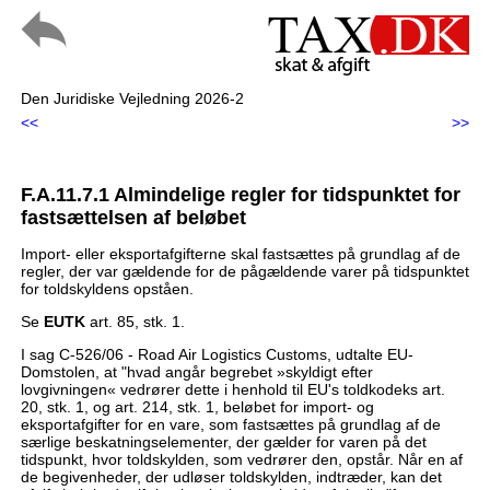
Den Juridiske Vejledning 2026-2
<<
>>
F.A.11.7.1 Almindelige regler for tidspunktet for
fastsættelsen af beløbet
Import- eller eksportafgifterne skal fastsættes på grundlag af de
regler, der var gældende for de pågældende varer på tidspunktet
for toldskyldens opståen.
Se
EUTK
art. 85, stk. 1.
I sag C-526/06 - Road Air Logistics Customs, udtalte EU-
Domstolen, at "hvad angår begrebet »skyldigt efter
lovgivningen« vedrører dette i henhold til EU's toldkodeks art.
20, stk. 1, og art. 214, stk. 1, beløbet for import- og
eksportafgifter for en vare, som fastsættes på grundlag af de
særlige beskatningselementer, der gælder for varen på det
tidspunkt, hvor toldskylden, som vedrører den, opstår. Når en af
de begivenheder, der udløser toldskylden, indtræder, kan det