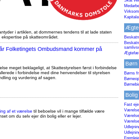
Skat ve
Medarbe
Virksom
Kapital
Ægte
tyder i artiklen, at dommernes tendens til at lade staten
ekspertise på skatteområdet.
Beskatn
Beskatn
samliv
, når Folketingets Ombudsmand kommer på
Ægtefæl
Børn
else meget beklageligt, at Skattestyrelsen først i forbindelse
llerede i forbindelse med dine henvendelser til styrelsen
Børns fr
ndling og vurdering af sagen.
Børneop
Børnebi
Bolig
Fast ej
Værelses
ing af et værelse
til beboelse vil i mange tilfælde være
Værelses
set om du selv ejer din bolig eller er lejer.
Værelses
Udlejnin
Udlejnin
Fremleje