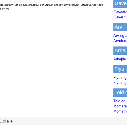
Gave
te procent af de skattesager, der indbringes for domstolene - afspejler det god
li 2025
Gaveafg
Gaver ti
Arv
Arv og a
Arvefor
Arbej
Arbejde 
Flytn
Flytning
Flytning
Told 
Told og 
Momsreg
Momsfri
Æ
Ø
alle