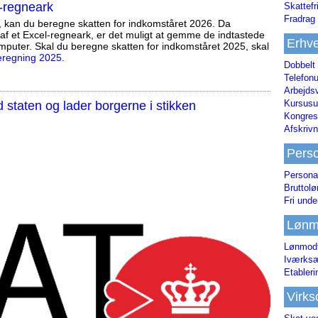
-regneark
Skattefr
Fradrag 
, kan du beregne skatten for indkomståret 2026. Da
af et Excel-regneark, er det muligt at gemme de indtastede
Erhve
mputer. Skal du beregne skatten for indkomståret 2025, skal
eregning 2025
.
Dobbelt
Telefonu
Arbejds
Kursusu
staten og lader borgerne i stikken
Kongres-
Afskrivn
Pers
Persona
Bruttol
Fri unde
Lønm
Lønmodt
Iværksæ
Etabler
Virk