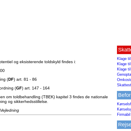
Skat
Klage ti
otentiel og eksisterende toldskyld findes i:
Klage t
Klage ti
100
Genopta
ing (
DF
) art. 81 - 86
Omkostn
Skattest
rdning (
GF
) art. 147 - 164
Befor
sen om toldbehandling (TBEK) kapitel 3 findes de nationale
ing og sikkerhedsstillelse.
Kørsels
Kørsels
 Vejledning
Firmabil 
Rejs