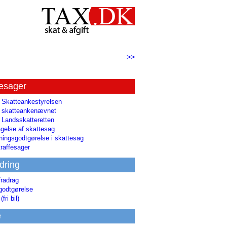
>>
tesager
l Skatteankestyrelsen
il skatteankenævnet
l Landsskatteretten
gelse af skattesag
ingsgodtgørelse i skattesag
raffesager
dring
fradrag
godtgørelse
(fri bil)
e