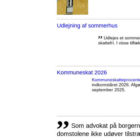
Udlejning af sommerhus
,,
Udlejes et sommerh
skattefri. I visse tilf
Kommuneskat 2026
Kommuneskatte­procent
indkomståret 2026. Afg
september 2025.
,,
Som advokat på borgernes
domstolene ikke udøver tilstr