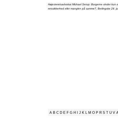
Højesteretsadvokat Michael Serup: Borgerne vinder kun ot
retssikkerhed eller manglen på samme?, Berlingske 24. ju
A
B
C
D
E
F
G
H
I
J
K
L
M
O
P
R
S
T
U
V