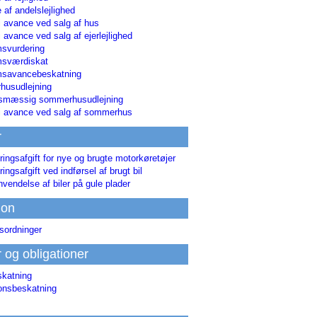
 af andelslejlighed
i avance ved salg af hus
i avance ved salg af ejerlejlighed
svurdering
msværdiskat
savancebeskatning
usudlejning
smæssig sommerhusudlejning
ri avance ved salg af sommerhus
r
ringsafgift for nye og brugte motorkøretøjer
ringsafgift ved indførsel af brugt bil
nvendelse af biler på gule plader
ion
sordninger
r og obligationer
skatning
ionsbeskatning