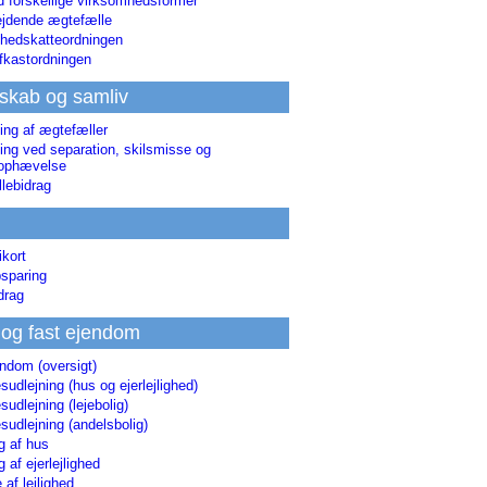
d forskellige virksomhedsformer
jdende ægtefælle
hedskatteordningen
afkastordningen
skab og samliv
ing af ægtefæller
ing ved separation, skilsmisse og
sophævelse
lebidrag
ikort
sparing
drag
 og fast ejendom
endom (oversigt)
udlejning (hus og ejerlejlighed)
udlejning (lejebolig)
udlejning (andelsbolig)
g af hus
g af ejerlejlighed
 af lejlighed