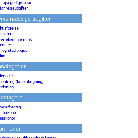
i rejsegodtgørelse
for rejseudgifter
rvsmæssige udgifter
 husførelse
dgifter
værelse i hjemmet
dgifter
 og studierejser
ing
onalegoder
legoder
ønordning (lønomlægning)
rvisning
odtagere
agerfradrag
tterkonto
ingskonto
somheder