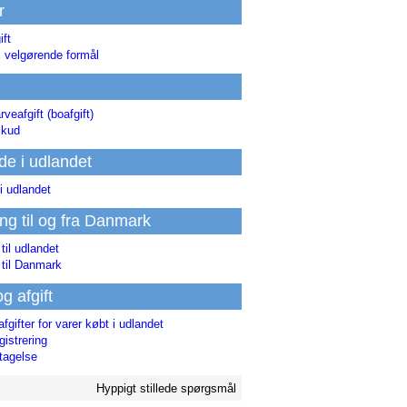
r
ift
l velgørende formål
rveafgift (boafgift)
skud
de i udlandet
i udlandet
ing til og fra Danmark
 til udlandet
 til Danmark
og afgift
afgifter for varer købt i udlandet
istrering
tagelse
Hyppigt stillede spørgsmål