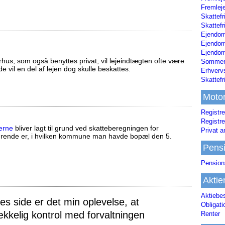
Fremleje
Skattefr
Skattefr
Ejendom
Ejendo
Ejendom
us, som også benyttes privat, vil lejeindtægten ofte være
Sommerh
ælde vil en del af lejen dog skulle beskattes.
Erhverv
Skattef
Moto
Registre
Registre
erne
bliver lagt til grund ved skatteberegningen for
Privat a
ørende er, i hvilken kommune man havde bopæl den 5.
Pens
Pension
Aktie
Aktiebe
 side er det min oplevelse, at
Obligat
ækkelig kontrol med forvaltningen
Renter