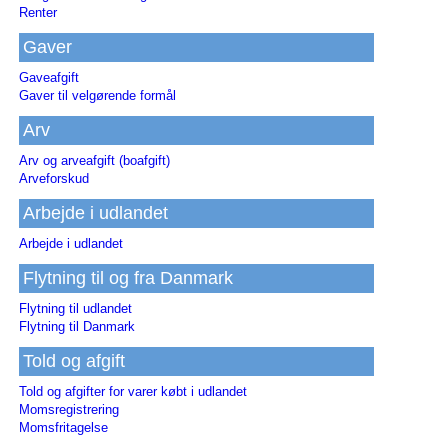
Renter
Gaver
Gaveafgift
Gaver til velgørende formål
Arv
Arv og arveafgift (boafgift)
Arveforskud
Arbejde i udlandet
Arbejde i udlandet
Flytning til og fra Danmark
Flytning til udlandet
Flytning til Danmark
Told og afgift
Told og afgifter for varer købt i udlandet
Momsregistrering
Momsfritagelse