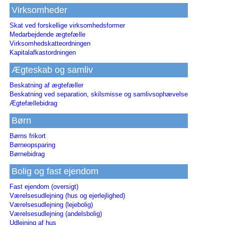
Virksomheder
Skat ved forskellige virksomhedsformer
Medarbejdende ægtefælle
Virksomhedskatteordningen
Kapitalafkastordningen
Ægteskab og samliv
Beskatning af ægtefæller
Beskatning ved separation, skilsmisse og samlivsophævelse
Ægtefællebidrag
Børn
Børns frikort
Børneopsparing
Børnebidrag
Bolig og fast ejendom
Fast ejendom (oversigt)
Værelsesudlejning (hus og ejerlejlighed)
Værelsesudlejning (lejebolig)
Værelsesudlejning (andelsbolig)
Udlejning af hus