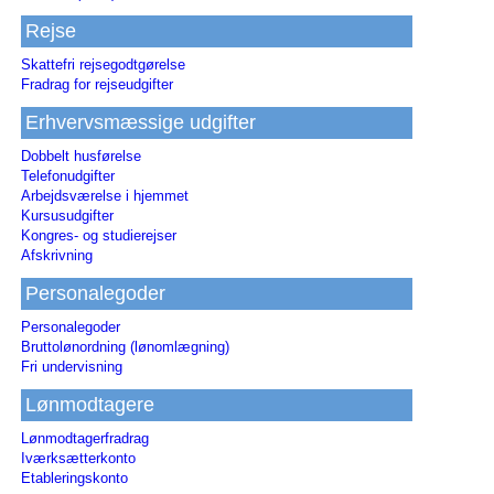
Rejse
Skattefri rejsegodtgørelse
Fradrag for rejseudgifter
Erhvervsmæssige udgifter
Dobbelt husførelse
Telefonudgifter
Arbejdsværelse i hjemmet
Kursusudgifter
Kongres- og studierejser
Afskrivning
Personalegoder
Personalegoder
Bruttolønordning (lønomlægning)
Fri undervisning
Lønmodtagere
Lønmodtagerfradrag
Iværksætterkonto
Etableringskonto