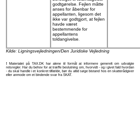
godtgørelse. Fejlen måtte
anses for åbenbar for
appellanten, ligesom det
ikke var godtgjort, at fejlen
havde været
bestemmende for
appellantens
toldangivelse.
Kilde: Ligningsvejledningen/Den Juridiske Vejledning
!
Materialet på TAX.DK har alene til formål at informere generelt om udvalgte
retsregler. Har du behov for at træffe beslutning om, hvorvidt - og i givet fald hvordan
- du skal handle i et konkret tilfælde, bør du altid søge bistand hos en skatterådgiver
eller anmode om et bindende svar fra SKAT.