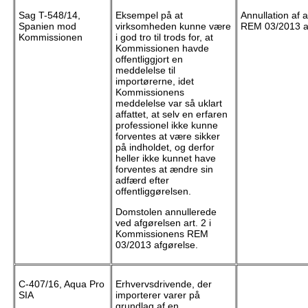
Sag T-548/14,
Eksempel på at
Annullation af ar
Spanien mod
virksomheden kunne være
REM 03/2013 a
Kommissionen
i god tro til trods for, at
Kommissionen havde
offentliggjort en
meddelelse til
importørerne, idet
Kommissionens
meddelelse var så uklart
affattet, at selv en erfaren
professionel ikke kunne
forventes at være sikker
på indholdet, og derfor
heller ikke kunnet have
forventes at ændre sin
adfærd efter
offentliggørelsen.
Domstolen annullerede
ved afgørelsen art. 2 i
Kommissionens REM
03/2013 afgørelse.
C-407/16, Aqua Pro
Erhvervsdrivende, der
SIA
importerer varer på
grundlag af en