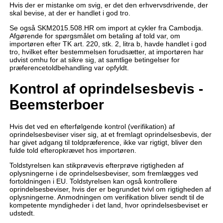
Hvis der er mistanke om svig, er det den erhvervsdrivende, der
skal bevise, at der er handlet i god tro.
Se også SKM2015.508.HR om import at cykler fra Cambodja.
Afgørende for spørgsmålet om betaling af told var, om
importøren efter TK art. 220, stk. 2, litra b, havde handlet i god
tro, hvilket efter bestemmelsen forudsætter, at importøren har
udvist omhu for at sikre sig, at samtlige betingelser for
præferencetoldbehandling var opfyldt.
Kontrol af oprindelsesbevis -
Beemsterboer
Hvis det ved en efterfølgende kontrol (verifikation) af
oprindelsesbeviser viser sig, at et fremlagt oprindelsesbevis, der
har givet adgang til toldpræference, ikke var rigtigt, bliver den
fulde told efteropkrævet hos importøren.
Toldstyrelsen kan stikprøvevis efterprøve rigtigheden af
oplysningerne i de oprindelsesbeviser, som fremlægges ved
fortoldningen i EU. Toldstyrelsen kan også kontrollere
oprindelsesbeviser, hvis der er begrundet tvivl om rigtigheden af
oplysningerne. Anmodningen om verifikation bliver sendt til de
kompetente myndigheder i det land, hvor oprindelsesbeviset er
udstedt.