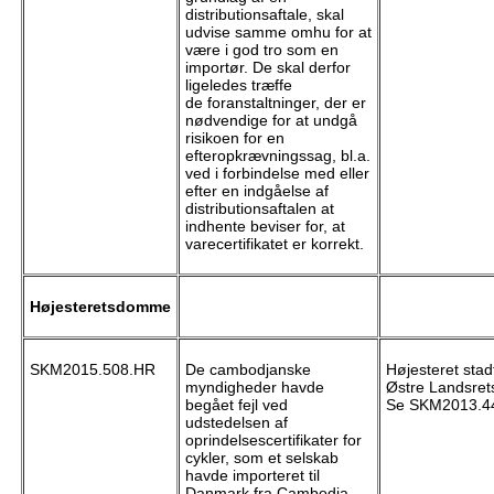
distributionsaftale, skal
udvise samme omhu for at
være i god tro som en
importør. De skal derfor
ligeledes træffe
de foranstaltninger, der er
nødvendige for at undgå
risikoen for en
efteropkrævningssag, bl.a.
ved i forbindelse med eller
efter en indgåelse af
distributionsaftalen at
indhente beviser for, at
varecertifikatet er korrekt.
Højesteretsdomme
SKM2015.508.HR
De cambodjanske
Højesteret stad
myndigheder havde
Østre Landsret
begået fejl ved
Se SKM2013.4
udstedelsen af
oprindelsescertifikater for
cykler, som et selskab
havde importeret til
Danmark fra Cambodja