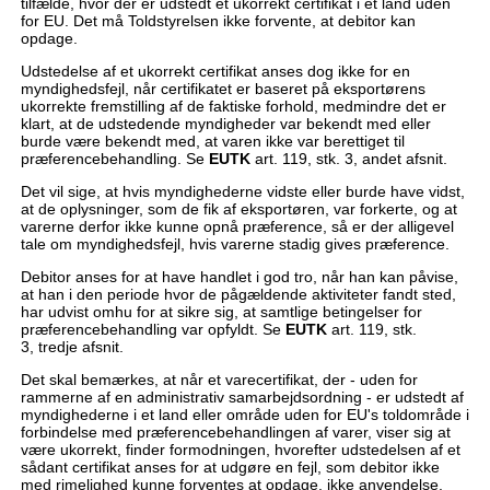
tilfælde, hvor der er udstedt et ukorrekt certifikat i et land uden
for EU. Det må Toldstyrelsen ikke forvente, at debitor kan
opdage.
Udstedelse af et ukorrekt certifikat anses dog ikke for en
myndighedsfejl, når certifikatet er baseret på eksportørens
ukorrekte fremstilling af de faktiske forhold, medmindre det er
klart, at de udstedende myndigheder var bekendt med eller
burde være bekendt med, at varen ikke var berettiget til
præferencebehandling. Se
EUTK
art. 119, stk. 3, andet afsnit.
Det vil sige, at hvis myndighederne vidste eller burde have vidst,
at de oplysninger, som de fik af eksportøren, var forkerte, og at
varerne derfor ikke kunne opnå præference, så er der alligevel
tale om myndighedsfejl, hvis varerne stadig gives præference.
Debitor anses for at have handlet i god tro, når han kan påvise,
at han i den periode hvor de pågældende aktiviteter fandt sted,
har udvist omhu for at sikre sig, at samtlige betingelser for
præferencebehandling var opfyldt. Se
EUTK
art. 119, stk.
3, tredje afsnit.
Det skal bemærkes, at når et varecertifikat, der - uden for
rammerne af en administrativ samarbejdsordning - er udstedt af
myndighederne i et land eller område uden for EU's toldområde i
forbindelse med præferencebehandlingen af varer, viser sig at
være ukorrekt, finder formodningen, hvorefter udstedelsen af et
sådant certifikat anses for at udgøre en fejl, som debitor ikke
med rimelighed kunne forventes at opdage, ikke anvendelse.