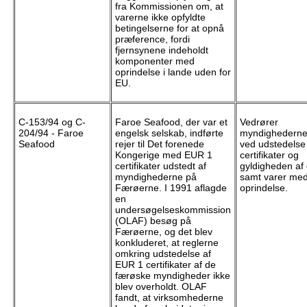
fra Kommissionen om, at
varerne ikke opfyldte
betingelserne for at opnå
præference, fordi
fjernsynene indeholdt
komponenter med
oprindelse i lande uden for
EU.
C-153/94 og C-
Faroe Seafood, der var et
Vedrører
204/94 - Faroe
engelsk selskab, indførte
myndighederne
Seafood
rejer til Det forenede
ved udstedelse
Kongerige med EUR 1
certifikater og
certifikater udstedt af
gyldigheden af 
myndighederne på
samt varer me
Færøerne. I 1991 aflagde
oprindelse.
en
undersøgelseskommission
(OLAF) besøg på
Færøerne, og det blev
konkluderet, at reglerne
omkring udstedelse af
EUR 1 certifikater af de
færøske myndigheder ikke
blev overholdt. OLAF
fandt, at virksomhederne