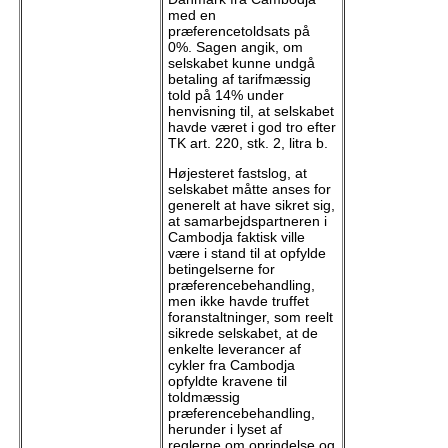
med en
præferencetoldsats på
0%. Sagen angik, om
selskabet kunne undgå
betaling af tarifmæssig
told på 14% under
henvisning til, at selskabet
havde været i god tro efter
TK art. 220, stk. 2, litra b.
Højesteret fastslog, at
selskabet måtte anses for
generelt at have sikret sig,
at samarbejdspartneren i
Cambodja faktisk ville
være i stand til at opfylde
betingelserne for
præferencebehandling,
men ikke havde truffet
foranstaltninger, som reelt
sikrede selskabet, at de
enkelte leverancer af
cykler fra Cambodja
opfyldte kravene til
toldmæssig
præferencebehandling,
herunder i lyset af
reglerne om oprindelse og