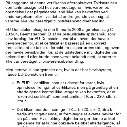
På baggrund af denne verifikation efteropkræver Toldstyrelsen
den tarifmæssige told hos varemodtageren, hvis varernes
oprindelse i det pågældende land ikke kan bekræftes ved
undersøgelsen, eller hvis det af andre grunde viser sig, at
varerne ikke var berettiget til præferencetoldbehandling.
EU-Domstolen afsagde den 9. marts 2006 afgørelse i sag C-
293/04, Beemsterboer. Et af de præjudicielle spørgsmål, som
blev forelagt for EU-Domstolen, var bl.a., hvem der havde
bevisbyrden for, at et certifikat er baseret på en ukorrekt
fremstilling af de faktiske forhold fra eksportørens side, og hvem
der havde bevisbyrden for, at de udstedende myndigheder var
bekendt med eller burde have været bekendt med, at varerne
ikke var berettiget til præferencebehandling.
Med hensyn til spørgsmålet om, hvem der har bevisbyrden,
nåede EU-Domstolen frem til:
Et EUR 1 certifikat, som er udstedt for varer, hvis
oprindelse fremgår af certifikatet, men på grundlag af en
efterfølgende kontrol ikke længere kan bekræftes, er et
"ukorrekt certifikat", som omhandlet i TK art. 220, stk. 2,
litra b.
Det tilkommer den, som gør TK art. 220, stk. 2, litra b,
tredje afsnit gældende, at fremlægge relevante beviser for
sin påstand. Hvis toldmyndighederne gør denne artikel
gældende for at kunne opkræve beløbet efterfølgende, så