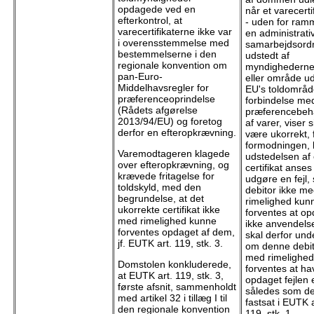
opdagede ved en
når et varecerti
efterkontrol, at
- uden for ram
varecertifikaterne ikke var
en administrati
i overensstemmelse med
samarbejdsordn
bestemmelserne i den
udstedt af
regionale konvention om
myndighederne 
pan-Euro-
eller område ud
Middelhavsregler for
EU's toldområd
præferenceoprindelse
forbindelse me
(Rådets afgørelse
præferencebeh
2013/94/EU) og foretog
af varer, viser s
derfor en efteropkrævning.
være ukorrekt, 
formodningen, 
Varemodtageren klagede
udstedelsen af 
over efteropkrævning, og
certifikat anses 
krævede fritagelse for
udgøre en fejl,
toldskyld, med den
debitor ikke m
begrundelse, at det
rimelighed kun
ukorrekte certifikat ikke
forventes at o
med rimelighed kunne
ikke anvendels
forventes opdaget af dem,
skal derfor un
jf. EUTK art. 119, stk. 3.
om denne debito
med rimelighe
Domstolen konkluderede,
forventes at ha
at EUTK art. 119, stk. 3,
opdaget fejlen e
første afsnit, sammenholdt
således som de
med artikel 32 i tillæg I til
fastsat i EUTK a
den regionale konvention
119, stk. 1.