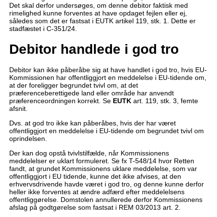
Det skal derfor undersøges, om denne debitor faktisk med
rimelighed kunne forventes at have opdaget fejlen eller ej,
således som det er fastsat i EUTK artikel 119, stk. 1. Dette er
stadfæstet i C-351/24.
Debitor handlede i god tro
Debitor kan ikke påberåbe sig at have handlet i god tro, hvis EU-
Kommissionen har offentliggjort en meddelelse i EU-tidende om,
at der foreligger begrundet tvivl om, at det
præferenceberettigede land eller område har anvendt
præferenceordningen korrekt. Se
EUTK
art. 119, stk. 3, femte
afsnit.
Dvs. at god tro ikke kan påberåbes, hvis der har været
offentliggjort en meddelelse i EU-tidende om begrundet tvivl om
oprindelsen.
Der kan dog opstå tvivlstilfælde, når Kommissionens
meddelelser er uklart formuleret. Se fx T-548/14 hvor Retten
fandt, at grundet Kommissionens uklare meddelelse, som var
offentliggjort i EU tidende, kunne det ikke afvises, at den
erhvervsdrivende havde været i god tro, og denne kunne derfor
heller ikke forventes at ændre adfærd efter meddelelsens
offentliggørelse. Domstolen annullerede derfor Kommissionens
afslag på godtgørelse som fastsat i REM 03/2013 art. 2.