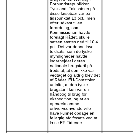
Forbundsrepublikken
Tyskland. Toldsatsen på
disse kirsebær var på
tidspunktet 13 pct., men
efter udkast til en
forordning, som
Kommissionen havde
forelagt Rådet, skulle
satsen sættes ned til 10,4
pct. Det var denne lave
toldsats, som de tyske
myndigheder havde
indarbejdet i deres
nationale brugstarif på
trods af, at den ikke var
vedtaget og aldrig blev det
af Rådet. EU-Domstolen
udtalte, at den tyske
brugstarif kun var en
håndbog til brug for
ekspedition, og at en
opmærksomme
erhvervsdrivende ville
have kunnet opdage en
fejlagtig afgiftssats ved at
læse EF-Tidende.