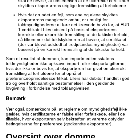
skal de bevise, at udstedelsen af de ukorrekte certifikater
skyldtes eksportørens urigtige fremstilling af forholdene.
Hvis det grundet en fejl, som ene og alene skyldtes
eksportørens manglende omhu, er umuligt for
toldmyndighederne at føre det krævede bevis for, at EUR
1 certifikatet blev udstedt på basis af eksportørens
korrekte eller ukorrekte fremstilling af de faktiske forhold,
så tilkommer det toldskyldneren at bevise, at certifikatet
(der var blevet udstedt af tredjelandes myndigheder) var
baseret på en korrekt fremstilling af de faktiske forhold.
Som et resultat af dommen, kan importmedlemsstatens
toldmyndigheder ikke opkræve import- eller eksportafgifterne,
hvis der ikke er bevis for, at eksportøren har givet en ukorrekt
fremstilling af forholdene for at opnå et
præferenceoprindelsescertifikat. Ellers har debitor handlet i god
tro og overholdt samtlige bestemmelser i den gældende
lovgivning i forbindelse med toldangivelsen.
Bemærk
Vær også opmærksom på, at reglerne om myndighedsfejl ikke
gælder, hvis certifikaterne er falske eller forfalskede, eller i de
tilfælde, hvor eksportøren selv bekræfter, at varerne opfylder
betingelserne for præference (godkendte eksportører).
Oversigt over domme,