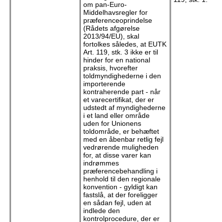
om pan-Euro-
Middelhavsregler for
præferenceoprindelse
(Rådets afgørelse
2013/94/EU), skal
fortolkes således, at EUTK
Art. 119, stk. 3 ikke er til
hinder for en national
praksis, hvorefter
toldmyndighederne i den
importerende
kontraherende part - når
et varecertifikat, der er
udstedt af myndighederne
i et land eller område
uden for Unionens
toldområde, er behæftet
med en åbenbar retlig fejl
vedrørende muligheden
for, at disse varer kan
indrømmes
præferencebehandling i
henhold til den regionale
konvention - gyldigt kan
fastslå, at der foreligger
en sådan fejl, uden at
indlede den
kontrolprocedure, der er