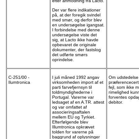
efter anmodning fra Lacto.
Der var flere indikationer
på, at der foregik svindel
med smør, og derfor blev
en undersøgelse igangsat.
I forbindelse med denne
undersøgelse viste det
sig, at Lacto ikke havde
opbevaret de originale
dokumenter, der fastslog
det udførte smørs
oprindelse.
C-251/00 -
I juli måned 1992 angav
Om udstedelse 
Ilumtronica
virksomheden import af et
præferencecerti
parti farvefjernsyn til
fejl, som ikke 
toldmyndighederne i
rimelighed kun
Portugal. Varerne var
forventes opda
ledsaget af en A.TR. attest
debitor.
og var omfattet af
associeringsaftalen
mellem EU og Tyrkiet.
Efterfølgende blev
Illumtronica opkrævet
tolden for varerne på
baggrund af oplysninger