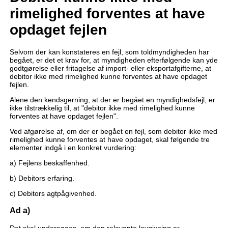
rimelighed forventes at have
opdaget fejlen
Selvom der kan konstateres en fejl, som toldmyndigheden har
begået, er det et krav for, at myndigheden efterfølgende kan yde
godtgørelse eller fritagelse af import- eller eksportafgifterne, at
debitor ikke med rimelighed kunne forventes at have opdaget
fejlen.
Alene den kendsgerning, at der er begået en myndighedsfejl, er
ikke tilstrækkelig til, at "debitor ikke med rimelighed kunne
forventes at have opdaget fejlen".
Ved afgørelse af, om der er begået en fejl, som debitor ikke med
rimelighed kunne forventes at have opdaget, skal følgende tre
elementer indgå i en konkret vurdering:
a) Fejlens beskaffenhed.
b) Debitors erfaring.
c) Debitors agtpågivenhed.
Ad a)
Det skal undersøges, om den relevante lovgivning er