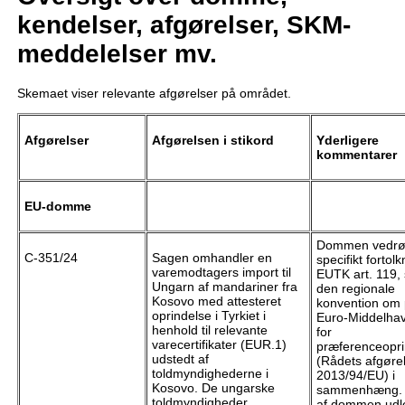
kendelser, afgørelser, SKM-
meddelelser mv.
Skemaet viser relevante afgørelser på området.
Afgørelser
Afgørelsen i stikord
Yderligere
kommentarer
EU-domme
Dommen vedrø
C-351/24
Sagen omhandler en
specifikt fortolk
varemodtagers import til
EUTK art. 119, 
Ungarn af mandariner fra
den regionale
Kosovo med attesteret
konvention om 
oprindelse i Tyrkiet i
Euro-Middelhav
henhold til relevante
for
varecertifikater (EUR.1)
præferenceopri
udstedt af
(Rådets afgøre
toldmyndighederne i
2013/94/EU) i
Kosovo. De ungarske
sammenhæng. 
toldmyndigheder
af dommen udle