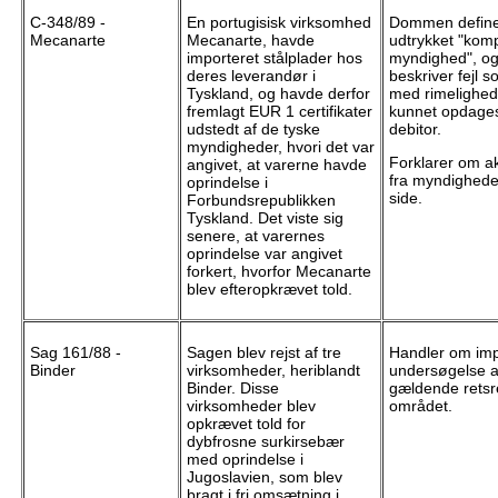
C-348/89 -
En portugisisk virksomhed
Dommen define
Mecanarte
Mecanarte, havde
udtrykket "kom
importeret stålplader hos
myndighed", o
deres leverandør i
beskriver fejl s
Tyskland, og havde derfor
med rimelighed
fremlagt EUR 1 certifikater
kunnet opdages
udstedt af de tyske
debitor.
myndigheder, hvori det var
Forklarer om akt
angivet, at varerne havde
fra myndighed
oprindelse i
side.
Forbundsrepublikken
Tyskland. Det viste sig
senere, at varernes
oprindelse var angivet
forkert, hvorfor Mecanarte
blev efteropkrævet told.
Sag 161/88 -
Sagen blev rejst af tre
Handler om im
Binder
virksomheder, heriblandt
undersøgelse a
Binder. Disse
gældende retsr
virksomheder blev
området.
opkrævet told for
dybfrosne surkirsebær
med oprindelse i
Jugoslavien, som blev
bragt i fri omsætning i