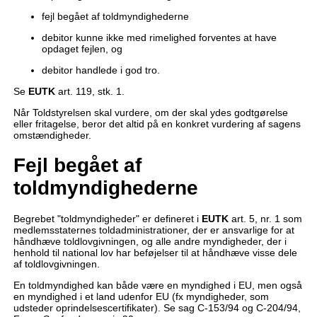
fejl begået af toldmyndighederne
debitor kunne ikke med rimelighed forventes at have
opdaget fejlen, og
debitor handlede i god tro.
Se
EUTK
art. 119, stk. 1.
Når Toldstyrelsen skal vurdere, om der skal ydes godtgørelse
eller fritagelse, beror det altid på en konkret vurdering af sagens
omstændigheder.
Fejl begået af
toldmyndighederne
Begrebet "toldmyndigheder" er defineret i
EUTK
art. 5, nr. 1 som
medlemsstaternes toldadministrationer, der er ansvarlige for at
håndhæve toldlovgivningen, og alle andre myndigheder, der i
henhold til national lov har beføjelser til at håndhæve visse dele
af toldlovgivningen.
En toldmyndighed kan både være en myndighed i EU, men også
en myndighed i et land udenfor EU (fx myndigheder, som
udsteder oprindelsescertifikater). Se sag C-153/94 og C-204/94,