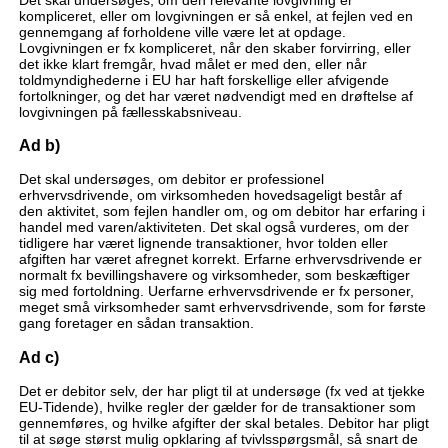
kompliceret, eller om lovgivningen er så enkel, at fejlen ved en
gennemgang af forholdene ville være let at opdage.
Lovgivningen er fx kompliceret, når den skaber forvirring, eller
det ikke klart fremgår, hvad målet er med den, eller når
toldmyndighederne i EU har haft forskellige eller afvigende
fortolkninger, og det har været nødvendigt med en drøftelse af
lovgivningen på fællesskabsniveau.
Ad b)
Det skal undersøges, om debitor er professionel
erhvervsdrivende, om virksomheden hovedsageligt består af
den aktivitet, som fejlen handler om, og om debitor har erfaring i
handel med varen/aktiviteten. Det skal også vurderes, om der
tidligere har været lignende transaktioner, hvor tolden eller
afgiften har været afregnet korrekt. Erfarne erhvervsdrivende er
normalt fx bevillingshavere og virksomheder, som beskæftiger
sig med fortoldning. Uerfarne erhvervsdrivende er fx personer,
meget små virksomheder samt erhvervsdrivende, som for første
gang foretager en sådan transaktion.
Ad c)
Det er debitor selv, der har pligt til at undersøge (fx ved at tjekke
EU-Tidende), hvilke regler der gælder for de transaktioner som
gennemføres, og hvilke afgifter der skal betales. Debitor har pligt
til at søge størst mulig opklaring af tvivlsspørgsmål, så snart de