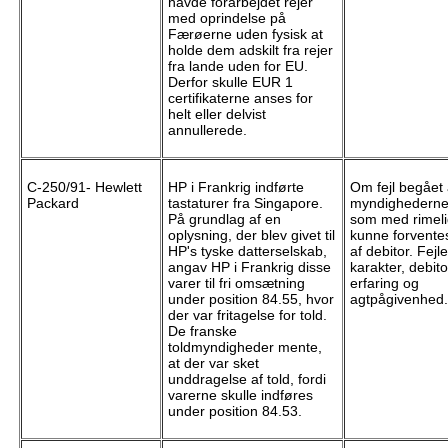
havde forarbejdet rejer
med oprindelse på
Færøerne uden fysisk at
holde dem adskilt fra rejer
fra lande uden for EU.
Derfor skulle EUR 1
certifikaterne anses for
helt eller delvist
annullerede.
C-250/91- Hewlett
HP i Frankrig indførte
Om fejl begået 
Packard
tastaturer fra Singapore.
myndighedern
På grundlag af en
som med rimel
oplysning, der blev givet til
kunne forvente
HP's tyske datterselskab,
af debitor. Fejl
angav HP i Frankrig disse
karakter, debito
varer til fri omsætning
erfaring og
under position 84.55, hvor
agtpågivenhed.
der var fritagelse for told.
De franske
toldmyndigheder mente,
at der var sket
unddragelse af told, fordi
varerne skulle indføres
under position 84.53.