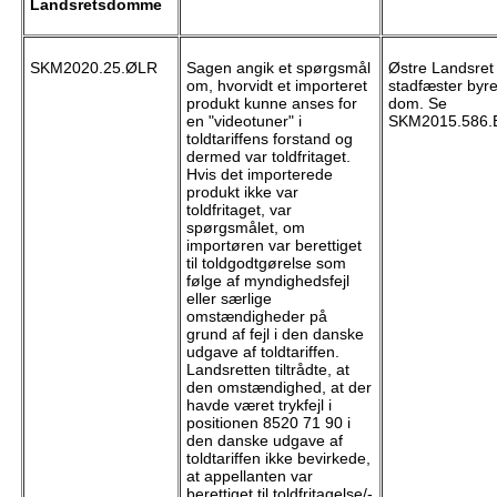
Landsretsdomme
SKM2020.25.ØLR
Sagen angik et spørgsmål
Østre Landsret
om, hvorvidt et importeret
stadfæster byre
produkt kunne anses for
dom. Se
en "videotuner" i
SKM2015.586.
toldtariffens forstand og
dermed var toldfritaget.
Hvis det importerede
produkt ikke var
toldfritaget, var
spørgsmålet, om
importøren var berettiget
til toldgodtgørelse som
følge af myndighedsfejl
eller særlige
omstændigheder på
grund af fejl i den danske
udgave af toldtariffen.
Landsretten tiltrådte, at
den omstændighed, at der
havde været trykfejl i
positionen 8520 71 90 i
den danske udgave af
toldtariffen ikke bevirkede,
at appellanten var
berettiget til toldfritagelse/-