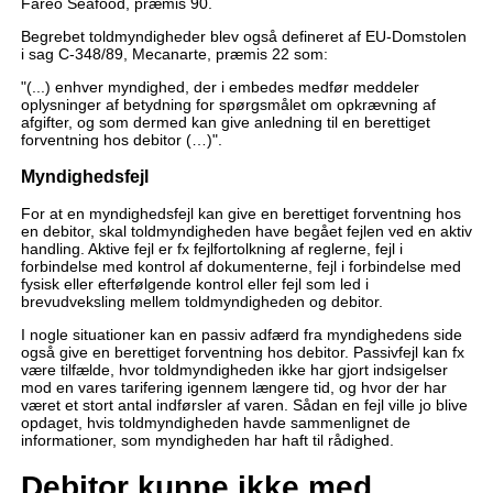
Fareo Seafood, præmis 90.
Begrebet toldmyndigheder blev også defineret af EU-Domstolen
i sag C-348/89, Mecanarte, præmis 22 som:
"(...) enhver myndighed, der i embedes medfør meddeler
oplysninger af betydning for spørgsmålet om opkrævning af
afgifter, og som dermed kan give anledning til en berettiget
forventning hos debitor (…)".
Myndighedsfejl
For at en myndighedsfejl kan give en berettiget forventning hos
en debitor, skal toldmyndigheden have begået fejlen ved en aktiv
handling. Aktive fejl er fx fejlfortolkning af reglerne, fejl i
forbindelse med kontrol af dokumenterne, fejl i forbindelse med
fysisk eller efterfølgende kontrol eller fejl som led i
brevudveksling mellem toldmyndigheden og debitor.
I nogle situationer kan en passiv adfærd fra myndighedens side
også give en berettiget forventning hos debitor. Passivfejl kan fx
være tilfælde, hvor toldmyndigheden ikke har gjort indsigelser
mod en vares tarifering igennem længere tid, og hvor der har
været et stort antal indførsler af varen. Sådan en fejl ville jo blive
opdaget, hvis toldmyndigheden havde sammenlignet de
informationer, som myndigheden har haft til rådighed.
Debitor kunne ikke med