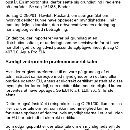
opstår. En importør skal derfor sætte sig grundigt ind i reglerne
på området. Se sag 161/88, Binder.
Se sag C-250/91, Hewlett-Packard, om spørgsmålet om,
hvorvidt debitor kunne have opdaget en myndighedsfejl, når
man tog fejlens karakter, den erhvervsdrivendes erfaring og
hans agtpågivenhed i betragtning.
En debitor, der importerer varer på grundlag af en
distributionsaftale, er underlagt samme bevisbyrde for at have
handlet i god tro og udvist passende agtpågivenhed, jf. sag C-
407/16, Aqua Pro SIA.
Særligt vedrørende præferencecertifikater
Hvis der er givet præference til en vare på grundlag af et
administrativt samarbejde med myndighederne i et land eller
område udenfor EU, anses et ukorrekt certifikat udstedt af disse
myndigheder for en fejl, som debitor ikke med rimelighed kunne
forventes at have opdaget. Se
EUTK
art. 119, stk. 3, første
afsnit.
Dette er også fastslået i retspraksis i sag C-251/00, Ilumitronica.
Her var der tale om fejl, som ikke med rimelighed kunne
forventes opdaget af debitor, hvis myndighederne i et land uden
for EU har udstedt et ukorrekt certifikat.
Som udgangspunkt er der altså tale om en myndighedsfejl i de