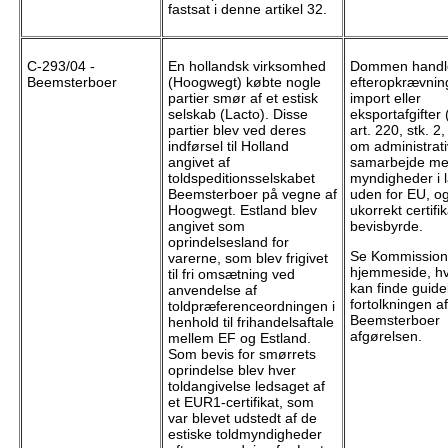
fastsat i denne artikel 32.
C-293/04 -
En hollandsk virksomhed
Dommen handl
Beemsterboer
(Hoogwegt) købte nogle
efteropkrævnin
partier smør af et estisk
import eller
selskab (Lacto). Disse
eksportafgifter 
partier blev ved deres
art. 220, stk. 2, 
indførsel til Holland
om administrati
angivet af
samarbejde m
toldspeditionsselskabet
myndigheder i 
Beemsterboer på vegne af
uden for EU, o
Hoogwegt. Estland blev
ukorrekt certifi
angivet som
bevisbyrde.
oprindelsesland for
Se Kommissio
varerne, som blev frigivet
hjemmeside, h
til fri omsætning ved
kan finde guidel
anvendelse af
fortolkningen af
toldpræferenceordningen i
Beemsterboer
henhold til frihandelsaftale
afgørelsen.
mellem EF og Estland.
Som bevis for smørrets
oprindelse blev hver
toldangivelse ledsaget af
et EUR1-certifikat, som
var blevet udstedt af de
estiske toldmyndigheder