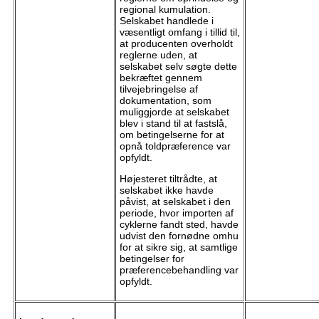
regional kumulation.
Selskabet handlede i
væsentligt omfang i tillid til,
at producenten overholdt
reglerne uden, at
selskabet selv søgte dette
bekræftet gennem
tilvejebringelse af
dokumentation, som
muliggjorde at selskabet
blev i stand til at fastslå,
om betingelserne for at
opnå toldpræference var
opfyldt.
Højesteret tiltrådte, at
selskabet ikke havde
påvist, at selskabet i den
periode, hvor importen af
cyklerne fandt sted, havde
udvist den fornødne omhu
for at sikre sig, at samtlige
betingelser for
præferencebehandling var
opfyldt.