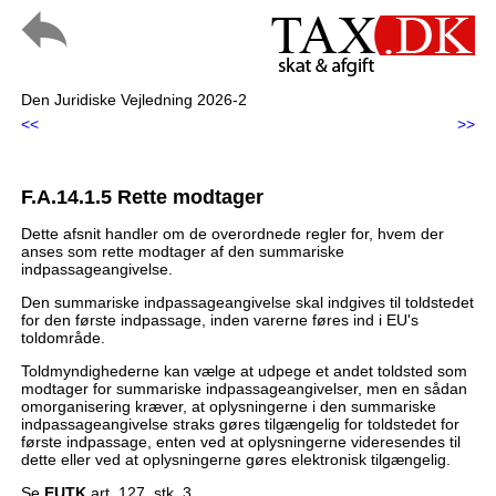
Den Juridiske Vejledning 2026-2
<<
>>
F.A.14.1.5 Rette modtager
Dette afsnit handler om de overordnede regler for, hvem der
anses som rette modtager af den summariske
indpassageangivelse.
Den summariske indpassageangivelse skal indgives til toldstedet
for den første indpassage, inden varerne føres ind i EU's
toldområde.
Toldmyndighederne kan vælge at udpege et andet toldsted som
modtager for summariske indpassageangivelser, men en sådan
omorganisering kræver, at oplysningerne i den summariske
indpassageangivelse straks gøres tilgængelig for toldstedet for
første indpassage, enten ved at oplysningerne videresendes til
dette eller ved at oplysningerne gøres elektronisk tilgængelig.
Se
EUTK
art. 127, stk. 3.