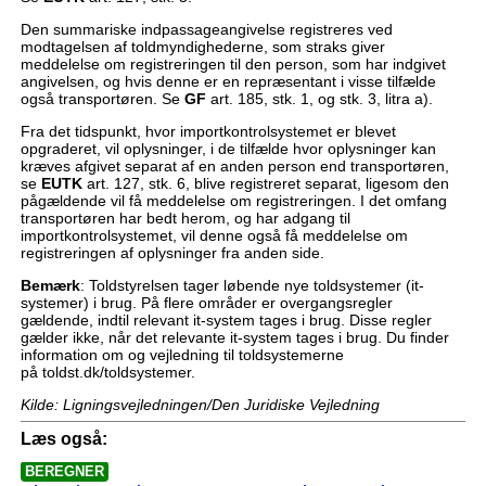
Den summariske indpassageangivelse registreres ved
modtagelsen af toldmyndighederne, som straks giver
meddelelse om registreringen til den person, som har indgivet
angivelsen, og hvis denne er en repræsentant i visse tilfælde
også transportøren. Se
GF
art. 185, stk. 1, og stk. 3, litra a).
Fra det tidspunkt, hvor importkontrolsystemet er blevet
opgraderet, vil oplysninger, i de tilfælde hvor oplysninger kan
kræves afgivet separat af en anden person end transportøren,
se
EUTK
art. 127, stk. 6, blive registreret separat, ligesom den
pågældende vil få meddelelse om registreringen. I det omfang
transportøren har bedt herom, og har adgang til
importkontrolsystemet, vil denne også få meddelelse om
registreringen af oplysninger fra anden side.
Bemærk
: Toldstyrelsen tager løbende nye toldsystemer (it-
systemer) i brug. På flere områder er overgangsregler
gældende, indtil relevant it-system tages i brug. Disse regler
gælder ikke, når det relevante it-system tages i brug. Du finder
information om og vejledning til toldsystemerne
på toldst.dk/toldsystemer.
Kilde: Ligningsvejledningen/Den Juridiske Vejledning
Læs også:
BEREGNER