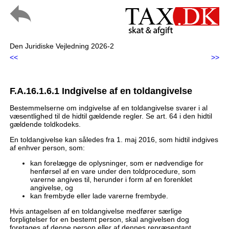
Den Juridiske Vejledning 2026-2
<<
>>
F.A.16.1.6.1 Indgivelse af en toldangivelse
Bestemmelserne om indgivelse af en toldangivelse svarer i al
væsentlighed til de hidtil gældende regler. Se art. 64 i den hidtil
gældende toldkodeks.
En toldangivelse kan således fra 1. maj 2016, som hidtil indgives
af enhver person, som:
kan forelægge de oplysninger, som er nødvendige for
henførsel af en vare under den toldprocedure, som
varerne angives til, herunder i form af en forenklet
angivelse, og
kan frembyde eller lade varerne frembyde.
Hvis antagelsen af en toldangivelse medfører særlige
forpligtelser for en bestemt person, skal angivelsen dog
foretages af denne person eller af dennes repræsentant.