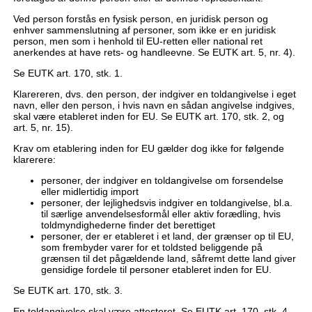
Ved person forstås en fysisk person, en juridisk person og
enhver sammenslutning af personer, som ikke er en juridisk
person, men som i henhold til EU-retten eller national ret
anerkendes at have rets- og handleevne. Se EUTK art. 5, nr. 4).
Se EUTK art. 170, stk. 1.
Klarereren, dvs. den person, der indgiver en toldangivelse i eget
navn, eller den person, i hvis navn en sådan angivelse indgives,
skal være etableret inden for EU. Se EUTK art. 170, stk. 2, og
art. 5, nr. 15).
Krav om etablering inden for EU gælder dog ikke for følgende
klarerere:
personer, der indgiver en toldangivelse om forsendelse
eller midlertidig import
personer, der lejlighedsvis indgiver en toldangivelse, bl.a.
til særlige anvendelsesformål eller aktiv forædling, hvis
toldmyndighederne finder det berettiget
personer, der er etableret i et land, der grænser op til EU,
som frembyder varer for et toldsted beliggende på
grænsen til det pågældende land, såfremt dette land giver
gensidige fordele til personer etableret inden for EU.
Se EUTK art. 170, stk. 3.
En toldangivelse skal være attesteret. Se EUTK art. 170, stk. 4.