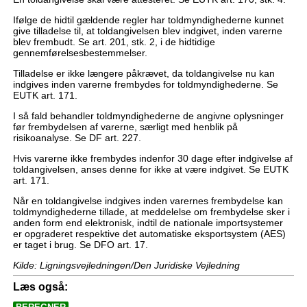
Ifølge de hidtil gældende regler har toldmyndighederne kunnet
give tilladelse til, at toldangivelsen blev indgivet, inden varerne
blev frembudt. Se art. 201, stk. 2, i de hidtidige
gennemførelsesbestemmelser.
Tilladelse er ikke længere påkrævet, da toldangivelse nu kan
indgives inden varerne frembydes for toldmyndighederne. Se
EUTK art. 171.
I så fald behandler toldmyndighederne de angivne oplysninger
før frembydelsen af varerne, særligt med henblik på
risikoanalyse. Se DF art. 227.
Hvis varerne ikke frembydes indenfor 30 dage efter indgivelse af
toldangivelsen, anses denne for ikke at være indgivet. Se EUTK
art. 171.
Når en toldangivelse indgives inden varernes frembydelse kan
toldmyndighederne tillade, at meddelelse om frembydelse sker i
anden form end elektronisk, indtil de nationale importsystemer
er opgraderet respektive det automatiske eksportsystem (AES)
er taget i brug. Se DFO art. 17.
Kilde: Ligningsvejledningen/Den Juridiske Vejledning
Læs også: