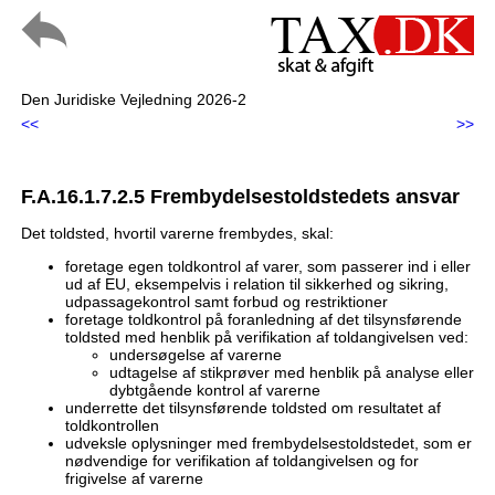
Den Juridiske Vejledning 2026-2
<<
>>
F.A.16.1.7.2.5 Frembydelsestoldstedets ansvar
Det toldsted, hvortil varerne frembydes, skal:
foretage egen toldkontrol af varer, som passerer ind i eller
ud af EU, eksempelvis i relation til sikkerhed og sikring,
udpassagekontrol samt forbud og restriktioner
foretage toldkontrol på foranledning af det tilsynsførende
toldsted med henblik på verifikation af toldangivelsen ved:
undersøgelse af varerne
udtagelse af stikprøver med henblik på analyse eller
dybtgående kontrol af varerne
underrette det tilsynsførende toldsted om resultatet af
toldkontrollen
udveksle oplysninger med frembydelsestoldstedet, som er
nødvendige for verifikation af toldangivelsen og for
frigivelse af varerne